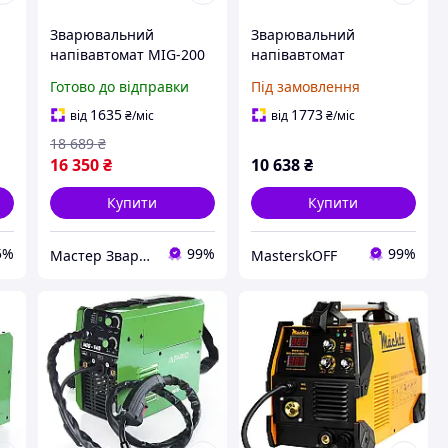
Зварювальний
Зварювальний
напівавтомат MIG-200
напівавтомат
S4 PRO SYNERGIC +
інверторний APRO
Готово до відправки
Під замовлення
комплект витратних
MIG-200, 20-200А,
г
запчастин Welding
ел.5мм, пр.0.8-1мм 5кг
1635
1773
від
₴
/міс
від
₴
/міс
Dragon
2.5+1.5+3м
18 689
₴
16 350
₴
10 638
₴
Купити
Купити
5%
99%
99%
Мастер Зварювання
MasterskOFF