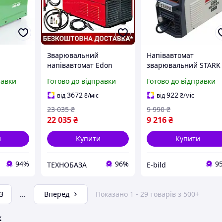
Зварювальний
Напівавтомат
напівавтомат Edon
зварювальний STARK
MIG-300
ExpertMIG-2000 + MMA
IMT-200 MIG LCD
равки
Готово до відправки
Готово до відправки
род 4 мм
(Єврорукав, 20-200 А,
(5 кг) ПВ
MIG/MAG 0.8-1.2 мм,
3672
922
від
₴
/міс
від
₴
/міс
 та 3
MMA 1.6-5.0 мм,
23 035
₴
9 990
₴
Гарантія 3 роки)
22 035
₴
9 216
₴
и
Купити
Купити
94%
96%
9
ТЕХНОБАЗА
E-bild
3
...
Вперед
Показано 1 - 29 товарів з 500+
ж