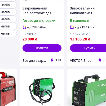
Зварювальний напівавтомат для будинку
Зварювальний
Зварювальний
Зварювальний напівавтомат 220
напівавтомат для
напівавтомат
зварки алюмінію в т.ч.
інверторний APRO
Зварювальний напівавтомат Польща
Готово до відправки
В наявності
MIG-200P (MCU) PULSE
MIG-200, 20-200А,
Зварювальний напівавтомат MIG
PRO, MIG/MAG, LIFT
ел.5мм, пр.0.8-1мм 5к
2880
2197
від
₴
/міс
від
₴
/міс
TIG, MMA, Welding
2.5+1.5+3м
Зварювальний напівавтомат shyuan mig 310
32 989
₴
17 577
.70
₴
Dragon
28 800
₴
13 183
.28
₴
Купити
Купити
99%
9
Все для зварювання
VEKTOR Shop