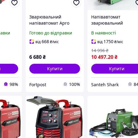
Зварювальний
Напівавтомат
напівавтомат Apro
зварювальний
-200AT,
MIG-140 (894562)
інверторний Apro MI
равки
Готово до відправки
В наявності
/TIG
300 + набір кабелів
8888
668
1750
від
₴
/міс
від
₴
/міс
14 996
₴
6 680
₴
10 497
.20
₴
и
Купити
Купити
98%
100%
8
Fortpost
Santeh Shark