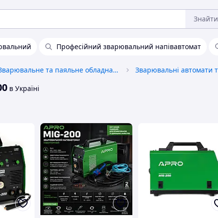
Знайти
ювальний
Професійний зварювальний напівавтомат
Зварювальне та паяльне обладнання
00
в Україні