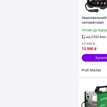
Зварювальний
напівавтомат
WORCRAFT MIG
Готово до відп
напівавтомат 7
2332
від
₴
/міс
17 930
₴
13 990
₴
Купит
Profi Market