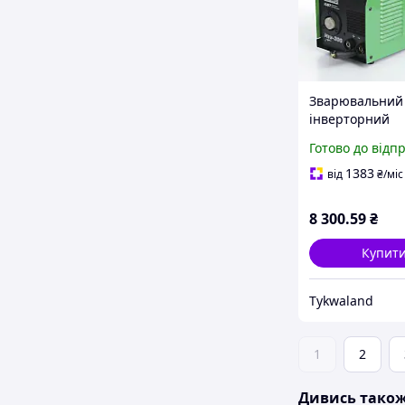
Зварювальний
інверторний
напівавтомат 
Готово до відп
20 300 А елект
дріт 0.8 1.0 мм 
1383
від
₴
/міс
100% 2.5 та 1.5
метри (APRO)
8 300
.59
₴
Купит
Tykwaland
1
2
Дивись тако