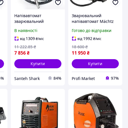
Напівавтомат
Зварювальний
зварювальний
напівавтомат Mächtz
G-
інверторний Apro MIG-
MWM-515
В наявності
Готово до відправки
140 + набір кабелів
MIG/MAG/MMA/TIG,
8888
напівавтомат 200A
1309
1992
від
₴
/міс
від
₴
/міс
11 222
.85
₴
18 600
₴
7 856
₴
11 950
₴
Купити
Купити
4%
84%
97%
Santeh Shark
Profi Market