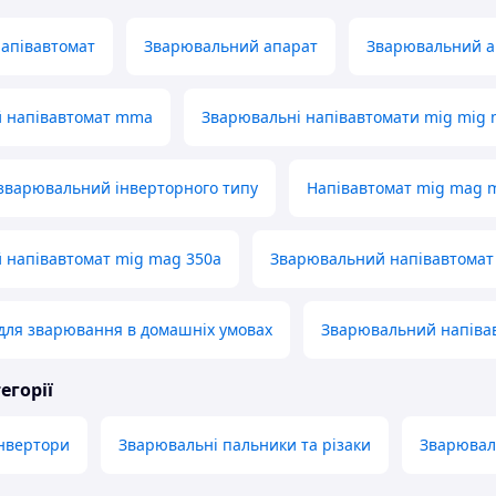
апівавтомат
Зварювальний апарат
Зварювальний ап
 напівавтомат mma
Зварювальні напівавтомати mig mig
зварювальний інверторного типу
Напівавтомат mig mag
 напівавтомат mig mag 350а
Зварювальний напівавтомат 
для зварювання в домашніх умовах
Зварювальний напівав
егорії
інвертори
Зварювальні пальники та різаки
Зварюваль