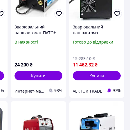
Зварювальний
Зварювальний
напівавтомат ПАТОН
напівавтомат
ПСІ-200S DC
інверторний APRO
В наявності
Готово до відправки
MIG/MAG/MMA/TIG
MIG-160, 20-160А,
ел.4мм, пр.0.8-1мм 5кг
2.5+1.5+3м (набір
15 283
.10
₴
кабелів)
24 200
₴
11 462
.32
₴
Купити
Купити
3%
93%
97%
Интернет-магазин "Сварка техно"
VEKTOR TRADE