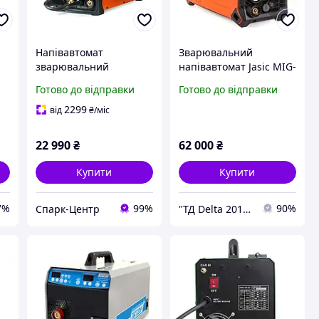
Напівавтомат
Зварювальний
зварювальний
напівавтомат Jasic MIG-
інверторний Welding
200 PFC (N2S62) EVO20
Готово до відправки
Готово до відправки
Dragon MIG-200 MTM
г
DC MIG / MAG / TIG Lift
2299
від
₴
/міс
/ MMA (5-2)
22 990
₴
62 000
₴
Купити
Купити
7%
99%
90%
Спарк-Центр
"ТД Delta 2014-Інтернет магазин" Все для зварювальних робіт