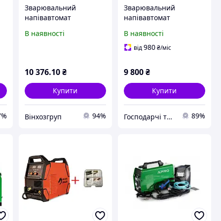
Зварювальний
Зварювальний
напівавтомат
напівавтомат
інверторний APRO
інверторний APRO
В наявності
В наявності
MIG-200 (20-200А, пр.
MIG-200, 20-200А,
г
0,8 -1 мм)
ел.5мм, пр.0.8-1мм 5кг
980
від
₴
/міс
2.5+1.5+3м
10 376
.10
₴
9 800
₴
Купити
Купити
7%
94%
89%
Вінхозгруп
Господарчі товари Петриківка