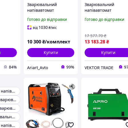
Зварювальний
Зварювальний
напівавтомат
напівавтомат
pro MIG-
інверторний APRO
інверторний APRO
Готово до відправки
Готово до відправки
елів
MIG-200
MIG-200, 20-200А,
ел.5мм, пр.0.8-1мм 5к
1030
від
₴
/міс
2.5+1.5+3м
17 577
.70
₴
10 300
₴/комплект
13 183
.28
₴
и
Купити
Купити
84%
99%
9
Ariart_Avto
VEKTOR TRADE
Зварювальний напівавтомат
Напівавтомат зварювальний
Професійний зварювальний напівавтомат
Кращий зварювальний напівавтомат
Зварювальний напівавтомат MIG-MAG