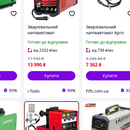
Зварювальний
Зварювальний
напівавтомат
напівавтомат Apro
PRO
WORCRAFT MIG-200AT,
MIG-140
Готово до відправки
Готово до відправки
0А,
напівавтомат 200А
-1мм 5кг
2332
736
від
₴
/міс
від
₴
/міс
17 930
₴
8 245
.44
₴
13 990
₴
7 362
₴
и
Купити
Купити
95%
99%
9
i-Tools
Fifti.com.ua