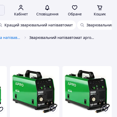
Кабінет
Сповіщення
Обране
Кошик
Кращий зварювальний напівавтомат
Зварювальний н
Зварювальні автомати та напівавтомати
Зварювальний напівавтомат apro mig 200