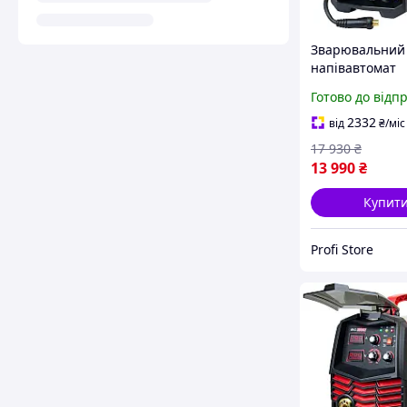
Зварювальний
напівавтомат
WORCRAFT MIG
Готово до відп
MIG/MAG/MMA
2332
від
₴
/міс
17 930
₴
13 990
₴
Купит
Profi Store