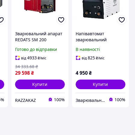
Зварювальний апарат
Напівавтомат
REDATS SM 200
зварювальний
інверторний
MAGNITEK MIG-200L
Готово до відправки
В наявності
напівавтомат MIG MAG
MMA Lift TIG для
4933
825
від
₴
/міс
від
₴
/міс
металу 1 8 мм 230 В
34 333
.68
₴
29 598
₴
4 950
₴
Купити
Купити
5%
100%
100%
RAZZAKAZ
Зварювальне обладнання та комплектуючі Welds