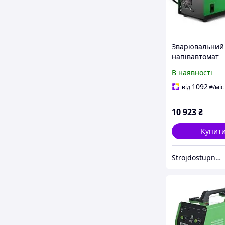
Зварювальний
напівавтомат
інверторний A
В наявності
MIG-200, 20-20
ел.5мм, пр.0.8
1092
від
₴
/міс
2.5+1.5+3м
10 923
₴
Купит
Strojdostupno.com.ua