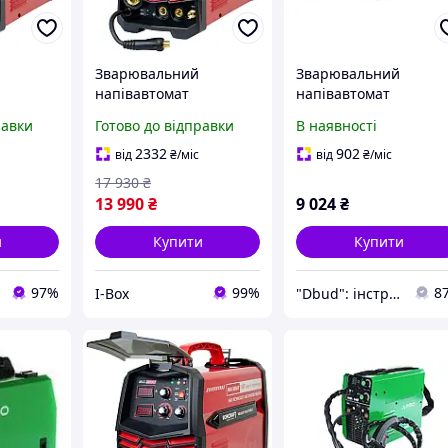
Зварювальний
Зварювальний
напівавтомат
напівавтомат
-200AT,
WORCRAFT MIG-200AT,
інверторний APRO
равки
Готово до відправки
В наявності
.1кВТ
напівавтомат 4 в 1
MIG-160, 20-160А,
ел.4мм, пр.0.8-1мм 5к
2332
902
від
₴
/міс
від
₴
/міс
2.5+1.5+3м (набір
17 930
₴
кабелів)
13 990
₴
9 024
₴
и
Купити
Купити
97%
99%
8
I-Box
"Dbud": інструменти та побутова техніка для Вас!