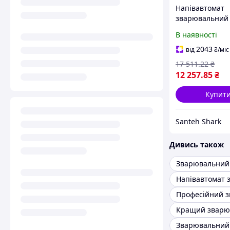
Напівавтомат
зварювальний
інверторний A
В наявності
200 + набір каб
8888
2043
від
₴
/міс
17 511
.22
₴
12 257
.85
₴
Купит
Santeh Shark
Дивись також