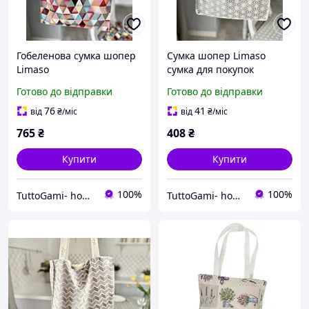
Гобеленова сумка шопер
Сумка шопер Limaso
Limaso
сумка для покупок
Готово до відправки
Готово до відправки
76
41
від
₴
/міс
від
₴
/міс
765
₴
408
₴
Купити
Купити
100%
100%
TuttoGami- home textiles
TuttoGami- home textiles