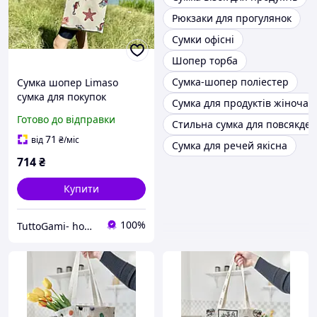
Рюкзаки для прогулянок
Сумки офісні
Шопер торба
Сумка-шопер поліестер
Сумка шопер Limaso
сумка для покупок
Сумка для продуктів жіноча
гобеленова
Готово до відправки
Стильна сумка для повсякде
71
від
₴
/міс
Сумка для речей якісна
714
₴
Купити
100%
TuttoGami- home textiles