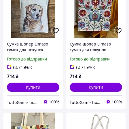
Сумка шопер Limaso
Сумка шопер Limaso
сумка для покупок
сумка для покупок
гобеленова
гобеленова
Готово до відправки
Готово до відправки
71
71
від
₴
/міс
від
₴
/міс
714
₴
714
₴
Купити
Купити
100%
100%
TuttoGami- home textiles
TuttoGami- home textiles