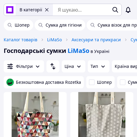
В категорії
Шопер
Сумка для гігієни
Сумка візок для пр
Каталог товарів
LiMaSo
Аксесуари та прикраси
Су
Господарські сумки
LiMaSo
в Україні
Фільтри
Ціна
Тип
Країна ви
Безкоштовна доставка Rozetka
Шопер
Сум