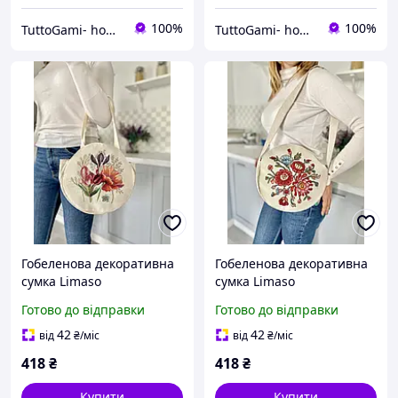
100%
100%
TuttoGami- home textiles
TuttoGami- home textiles
Гобеленова декоративна
Гобеленова декоративна
сумка Limaso
сумка Limaso
RUNNER1002
RUNNER1010
Готово до відправки
Готово до відправки
42
42
від
₴
/міс
від
₴
/міс
418
₴
418
₴
Купити
Купити