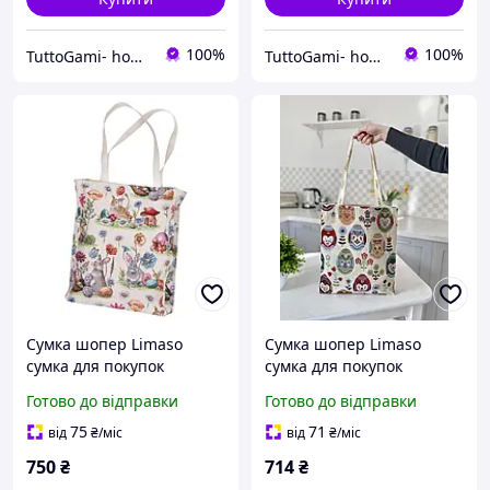
100%
100%
TuttoGami- home textiles
TuttoGami- home textiles
Сумка шопер Limaso
Сумка шопер Limaso
сумка для покупок
сумка для покупок
гобеленова
гобеленова
Готово до відправки
Готово до відправки
75
71
від
₴
/міс
від
₴
/міс
750
₴
714
₴