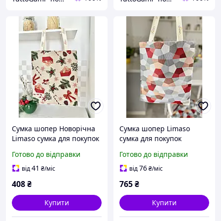
Сумка шопер Новорічна
Сумка шопер Limaso
Limaso сумка для покупок
сумка для покупок
гобеленова
гобеленова
Готово до відправки
Готово до відправки
41
76
від
₴
/міс
від
₴
/міс
408
₴
765
₴
Купити
Купити