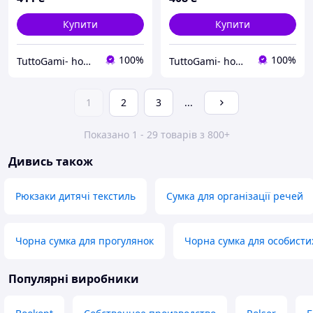
Купити
Купити
100%
100%
TuttoGami- home textiles
TuttoGami- home textiles
1
2
3
...
Показано 1 - 29 товарів з 800+
Дивись також
Рюкзаки дитячі текстиль
Сумка для організації речей
Чорна сумка для прогулянок
Чорна сумка для особисти
Популярні виробники