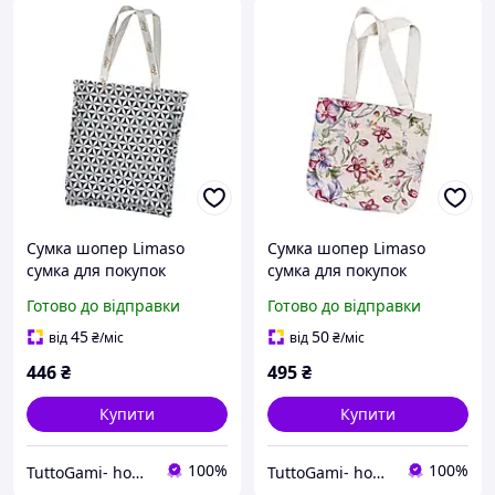
Сумка шопер Limaso
Сумка шопер Limaso
сумка для покупок
сумка для покупок
гобеленова GANITA
Готово до відправки
Готово до відправки
45
50
від
₴
/міс
від
₴
/міс
446
₴
495
₴
Купити
Купити
100%
100%
TuttoGami- home textiles
TuttoGami- home textiles