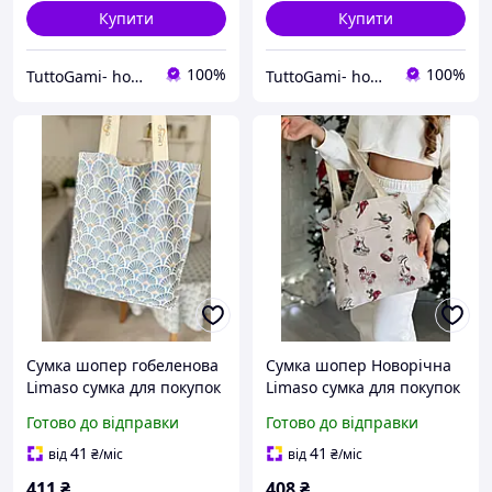
Купити
Купити
100%
100%
TuttoGami- home textiles
TuttoGami- home textiles
Сумка шопер гобеленова
Сумка шопер Новорічна
Limaso сумка для покупок
Limaso сумка для покупок
гобеленова
Готово до відправки
Готово до відправки
41
41
від
₴
/міс
від
₴
/міс
411
₴
408
₴