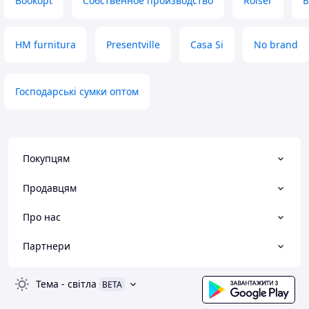
Bookopt
Собственное производство
Rolser
Б
HM furnitura
Presentville
Casa Si
No brand
Господарські сумки оптом
Покупцям
Продавцям
Про нас
Партнери
Тема
-
світла
BETA