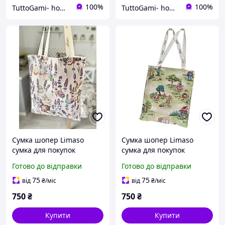
100%
100%
TuttoGami- home textiles
TuttoGami- home textiles
Сумка шопер Limaso
Сумка шопер Limaso
сумка для покупок
сумка для покупок
гобеленова
гобеленова
Готово до відправки
Готово до відправки
75
75
від
₴
/міс
від
₴
/міс
750
₴
750
₴
Купити
Купити