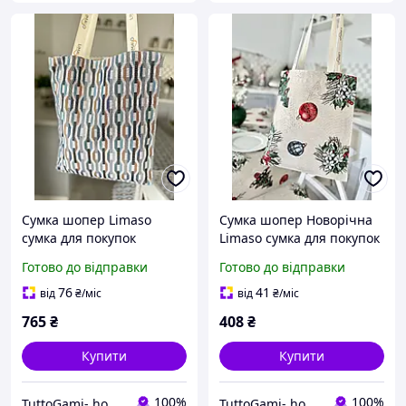
Сумка шопер Limaso
Сумка шопер Новорічна
сумка для покупок
Limaso сумка для покупок
гобеленова
гобеленова
Готово до відправки
Готово до відправки
76
41
від
₴
/міс
від
₴
/міс
765
₴
408
₴
Купити
Купити
100%
100%
TuttoGami- home textiles
TuttoGami- home textiles