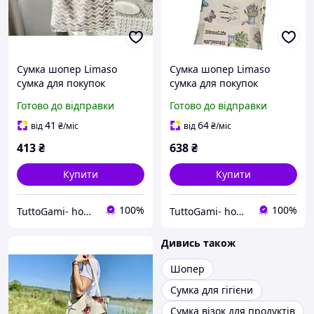
Сумка шопер Limaso
Сумка шопер Limaso
сумка для покупок
сумка для покупок
Готово до відправки
Готово до відправки
41
64
від
₴
/міс
від
₴
/міс
413
₴
638
₴
Купити
Купити
100%
100%
TuttoGami- home textiles
TuttoGami- home textiles
Дивись також
Шопер
Сумка для гігієни
Сумка візок для продуктів