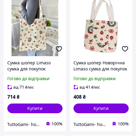
Сумка шопер Limaso
Сумка шопер Новорічна
сумка для покупок
Limaso сумка для покупок
гобеленова
гобеленова
Готово до відправки
Готово до відправки
71
41
від
₴
/міс
від
₴
/міс
714
₴
408
₴
Купити
Купити
100%
100%
TuttoGami- home textiles
TuttoGami- home textiles