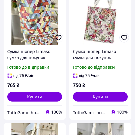
Сумка шопер Limaso
Сумка шопер Limaso
сумка для покупок
сумка для покупок
гобеленова
гобеленова EDEN1175
Готово до відправки
Готово до відправки
76
75
від
₴
/міс
від
₴
/міс
765
₴
750
₴
Купити
Купити
100%
100%
TuttoGami- home textiles
TuttoGami- home textiles