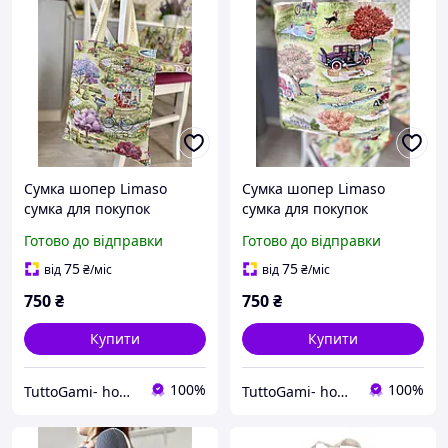
Сумка шопер Limaso
Сумка шопер Limaso
сумка для покупок
сумка для покупок
гобеленова
гобеленова
Готово до відправки
Готово до відправки
75
75
від
₴
/міс
від
₴
/міс
750
₴
750
₴
Купити
Купити
100%
100%
TuttoGami- home textiles
TuttoGami- home textiles