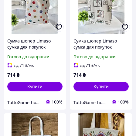
Сумка шопер Limaso
Сумка шопер Limaso
сумка для покупок
сумка для покупок
гобеленова
гобеленова
Готово до відправки
Готово до відправки
71
71
від
₴
/міс
від
₴
/міс
714
₴
714
₴
Купити
Купити
100%
100%
TuttoGami- home textiles
TuttoGami- home textiles