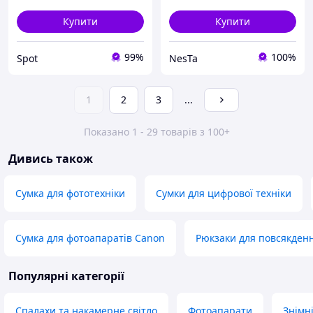
Купити
Купити
99%
100%
Spot
NesTa
1
2
3
...
Показано 1 - 29 товарів з 100+
Дивись також
Сумка для фототехніки
Сумки для цифрової техніки
Сумка для фотоапаратів Canon
Рюкзаки для повсякден
Популярні категорії
Спалахи та накамерне світло
Фотоапарати
Знімні