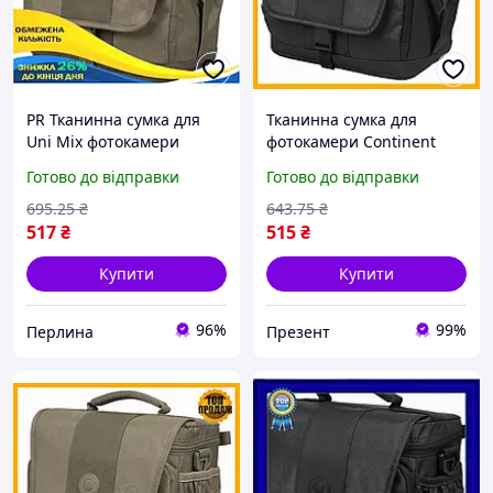
PR Тканинна сумка для
Тканинна сумка для
Uni Mix фотокамери
фотокамери Continent
Continent бежева для
чорна барсетка для
Готово до відправки
Готово до відправки
цифрової дзеркальної
дзеркальної цифрової
фотокамери та захис
камери з ремінцем
695
.25
₴
643
.75
₴
Per33/R
517
₴
515
₴
Купити
Купити
96%
99%
Перлина
Презент