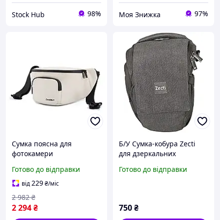
98%
97%
Stock Hub
Моя Знижка
Сумка поясна для
Б/У Сумка-кобура Zecti
фотокамери
для дзеркальних
водонепроникна
фотокамер
Готово до відправки
Готово до відправки
фотосумка через плече
Білий ( код: IBF083O )
229
від
₴
/міс
2 982
₴
2 294
₴
750
₴