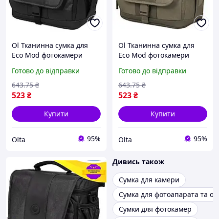
Ol Тканинна сумка для
Ol Тканинна сумка для
Eco Mod фотокамери
Eco Mod фотокамери
Continent чорна барсетка
Continent бежева для
Готово до відправки
Готово до відправки
для цифрової дзеркальної
цифрової дзеркальної
фотокамери TOP22-G
фотокамери та захис
643
.75
₴
643
.75
₴
TOP22-G
523
₴
523
₴
Купити
Купити
95%
95%
Olta
Olta
Дивись також
Сумка для камери
Сумка для фотоапарата та об'
Сумки для фотокамер