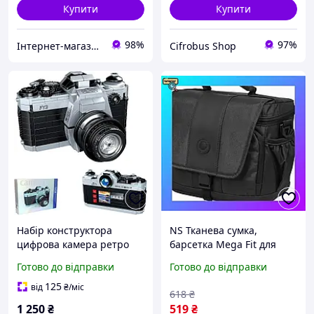
Купити
Купити
98%
97%
Інтернет-магазин "BaFY"
Cifrobus Shop
Набір конструктора
NS Тканева сумка,
цифрова камера ретро
барсетка Mega Fit для
модель 405 деталей для
фотокамери Continent
Готово до відправки
Готово до відправки
складання дзеркальної
Nes22/Q
фотокамери для дітей та
125
від
₴
/міс
618
₴
дорослих
1 250
₴
519
₴