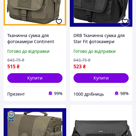
Тканинна сумка для
DRB Тканинна сумка для
фотокамери Continent
Star Fit фотокамери
бежева для цифрової
Continent чорна барсетка
Готово до відправки
Готово до відправки
дзеркальної фотокамери
для цифрової дзеркальної
та захисту від ударів
фотокамери DRB_Q7
643
.75
₴
643
.75
₴
515
₴
523
₴
Купити
Купити
99%
98%
Презент
1000 дрібниць