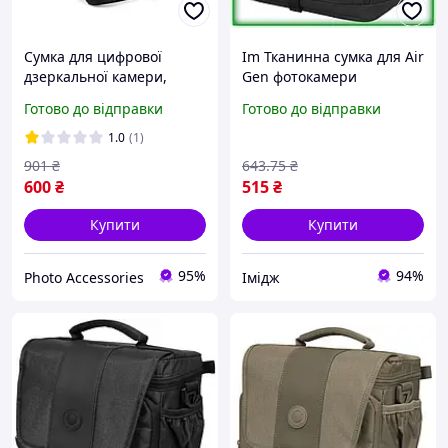
Сумка для цифрової
Im Тканинна сумка для Air
дзеркальної камери,
Gen фотокамери
аксесуари для
Continent чорна барсетка
Готово до відправки
Готово до відправки
фотообладнання, сумка
для цифрової дзеркальної
через плече для Nikon
камери та а IMD22/G
1.0
(1)
Canon Sony D3100 D3200
901
₴
643
.75
₴
D310
600
₴
515
₴
Купити
Купити
95%
94%
Photo Accessories
Імідж