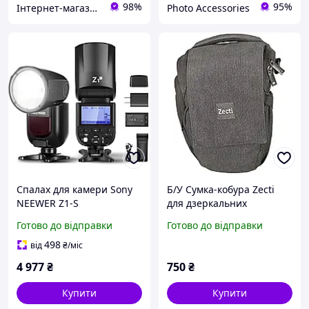
98%
95%
Інтернет-магазин "InterBag"
Photo Accessories
Спалах для камери Sony
Б/У Сумка-кобура Zecti
NEEWER Z1-S
для дзеркальних
Професійний спалах для
фотокамер
Готово до відправки
Готово до відправки
цифрових дзеркальних
фотокамер Sony
498
від
₴
/міс
4 977
₴
750
₴
Купити
Купити