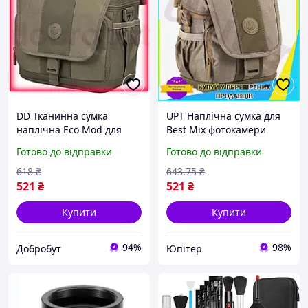
DD Тканинна сумка
UPT Наплічна сумка для
наплічна Eco Mod для
Best Mix фотокамери
фотокамери Continent
Continent бежева сумка
Готово до відправки
Готово до відправки
бежева для цифрової
через плече для
дзеркальної фотокамери
цифрової дзеркальної
618
₴
643
.75
₴
Dobro-A
UPT66-B
521
₴
521
₴
Купити
Купити
94%
98%
Добробут
Юпітер