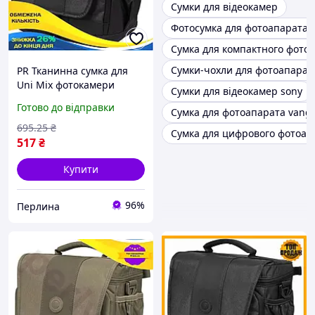
Сумки для відеокамер
Фотосумка для фотоапарата
Сумка для компактного фото
Сумки-чохли для фотоапарат
PR Тканинна сумка для
Uni Mix фотокамери
Сумки для відеокамер sony
Continent чорна барсетка
Готово до відправки
Сумка для фотоапарата vang
для цифрової дзеркальної
фотокамери Per33/R
695
.25
₴
Сумка для цифрового фотоап
517
₴
Купити
96%
Перлина