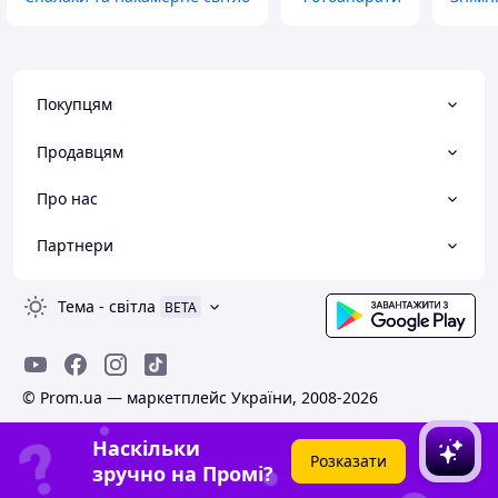
Покупцям
Продавцям
Про нас
Партнери
Тема
-
світла
BETA
© Prom.ua — маркетплейс України, 2008-2026
Наскільки
Розказати
зручно на Промі?