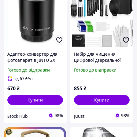
Адаптер-конвертер для
Набір для чищення
фотоапаратів JINTU 2X
цифрової дзеркальної
Teleconverter Adapter
камери ALLOYSEED,
Готово до відправки
Готово до відправки
Телеконвертер для
очисник для
дзеркальних і цифрових
фотоапарата/лінз
67
від
₴
/міс
фотокамер
фотокамер, 47 шт.
670
₴
855
₴
Купити
Купити
98%
98%
Stock Hub
Juust