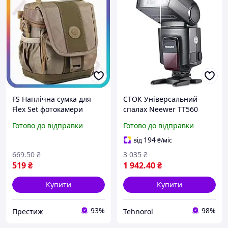
FS Наплічна сумка для
СТОК Універсальний
Flex Set фотокамери
спалах Neewer TT560
Continent бежева сумка
Speedlite для цифрових
Готово до відправки
Готово до відправки
через плече для
дзеркальних фотокамер
цифрової дзеркальної
194
від
₴
/міс
SET18-F
669
.50
₴
3 035
₴
519
₴
1 942
.40
₴
Купити
Купити
93%
98%
Престиж
Tehnorol