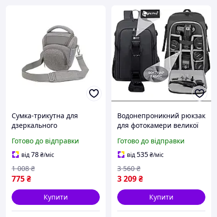
Сумка-трикутна для
Водонепроникний рюкзак
дзеркального
для фотокамери великої
фотоапарата з плечовим
місткості, сумка для
Готово до відправки
Готово до відправки
ременем і дощовиком
дзеркальної фотокамери
Сірий ( код: IBF079S )
з дощовиком для Canon,
78
535
від
₴
/міс
від
₴
/міс
Nikon, Sony
1 008
₴
3 560
₴
775
₴
3 209
₴
Купити
Купити