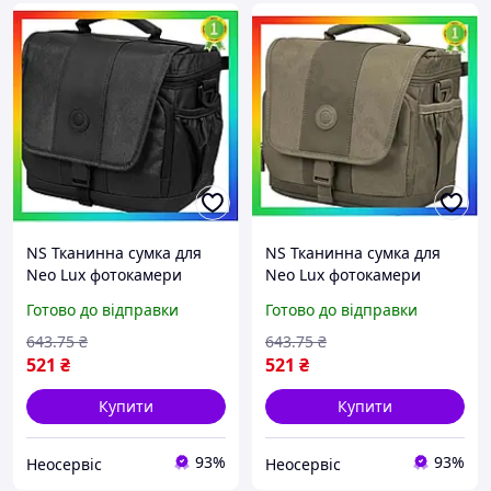
NS Тканинна сумка для
NS Тканинна сумка для
Neo Lux фотокамери
Neo Lux фотокамери
Continent чорна барсетка
Continent бежева для
Готово до відправки
Готово до відправки
для цифрової дзеркальної
цифрової дзеркальної
фотокамери 25Neo-ss
фотокамери та захис
643
.75
₴
643
.75
₴
25Neo-ss
521
₴
521
₴
Купити
Купити
93%
93%
Неосервіс
Неосервіс