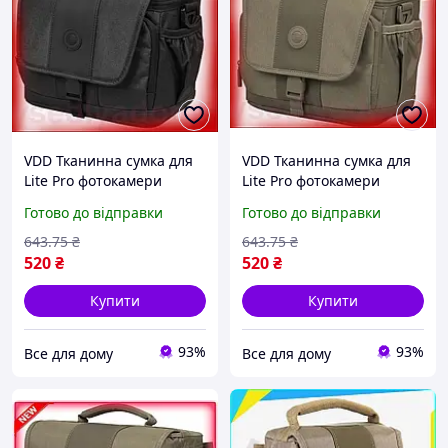
VDD Тканинна сумка для
VDD Тканинна сумка для
Lite Pro фотокамери
Lite Pro фотокамери
Continent чорна барсетка
Continent бежева для
Готово до відправки
Готово до відправки
для цифрової дзеркальної
цифрової дзеркальної
фотокамери VDD11-S
фотокамери та захи
643
.75
₴
643
.75
₴
VDD11-S
520
₴
520
₴
Купити
Купити
93%
93%
Все для дому
Все для дому