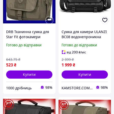
DRB Тканинна сумка для
Сумка для камери ULANZI
Star Fit фотокамери
BC08 водонепроникна
Continent бежева для
для цифрових
Готово до відправки
Готово до відправки
цифрової дзеркальної
дзеркальних/
фотокамери та захи
дзеркальних/
200
від
₴
/міс
DRB_Q7
бездзеркальних камер
643
.75
₴
2 399
₴
Black
523
₴
1 999
₴
Купити
Купити
98%
98%
1000 дрібниць
KAMSTORE.COM.UA