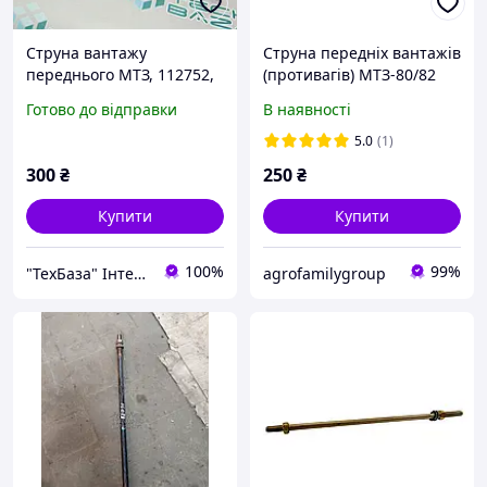
Струна вантажу
Струна передніх вантажів
переднього МТЗ, 112752,
(противагів) МТЗ-80/82
70-423.50.15-Р
(70-4235015)
Готово до відправки
В наявності
5.0
(1)
300
₴
250
₴
Купити
Купити
100%
99%
"ТехБаза" Інтернет магазин
agrofamilygroup