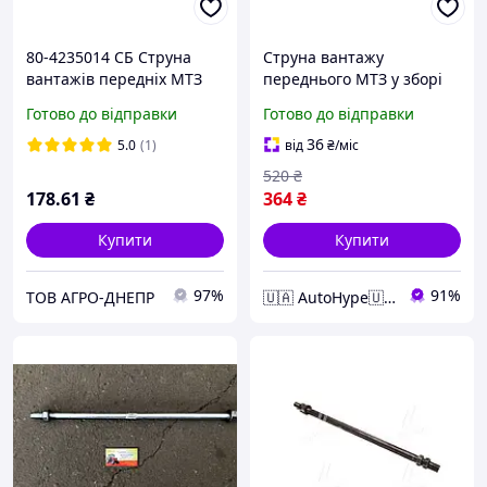
80-4235014 СБ Струна
Струна вантажу
вантажів передніх МТЗ
переднього МТЗ у зборі
(Агро-Дніпро) 70-4235015
Готово до відправки
Готово до відправки
36
5.0
(1)
від
₴
/міс
520
₴
178
.61
₴
364
₴
Купити
Купити
97%
91%
ТОВ АГРО-ДНЕПР
🇺🇦 AutoHype🇺🇦