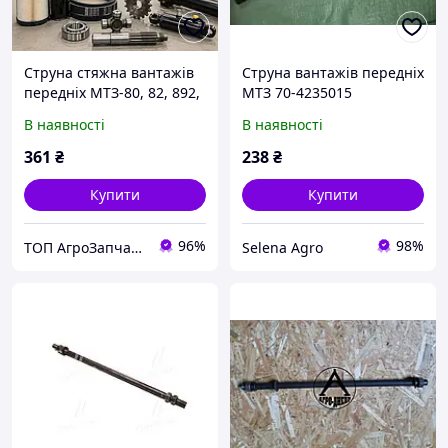
Струна стяжна вантажів
Струна вантажів передніх
передніх МТЗ-80, 82, 892,
МТЗ 70-4235015
920, ЮМЗ 70-4235015
В наявності
В наявності
361
₴
238
₴
Купити
Купити
96%
98%
ТОП АгроЗапчастина
Selena Agro