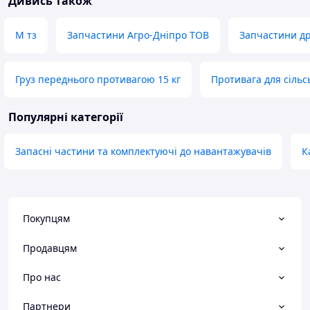
Дивись також
М тз
Запчастини Агро-Дніпро ТОВ
Запчастини др
Груз переднього противагою 15 кг
Противага для сільс
Популярні категорії
Запасні частини та комплектуючі до навантажувачів
К
Покупцям
Продавцям
Про нас
Партнери