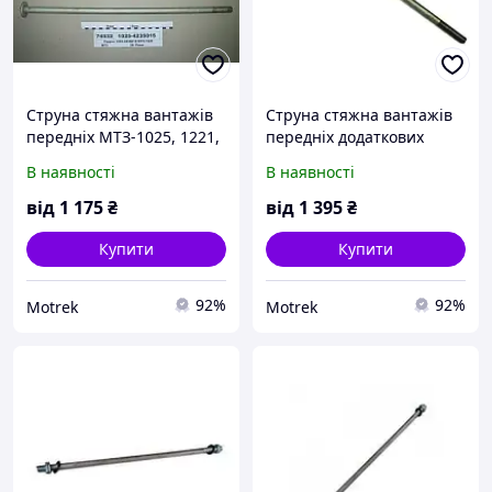
Струна стяжна вантажів
Струна стяжна вантажів
передніх МТЗ-1025, 1221,
передніх додаткових
1523 - 1025-4235015
МТЗ-2022 (пр-во МТЗ) -
В наявності
В наявності
1025-4235015-05
від
1 175
₴
від
1 395
₴
Купити
Купити
92%
92%
Motrek
Motrek