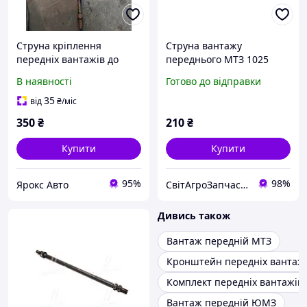
Струна кріплення
Струна вантажу
передніх вантажів до
переднього МТЗ 1025
тракторів МТЗ, ЮМЗ
В наявності
Готово до відправки
000082051 довжина 650
мм товщина 16 мм
35
від
₴
/міс
350
₴
210
₴
Купити
Купити
95%
98%
Ярокс Авто
СвітАгроЗапчастин
Дивись також
Вантаж передній МТЗ
Кронштейн передніх вантажі
Комплект передніх вантажів 
Вантаж передній ЮМЗ