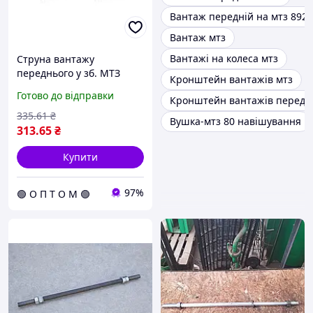
Вантаж передній на мтз 892
Вантаж мтз
Вантажі на колеса мтз
Струна вантажу
переднього у зб. МТЗ
Кронштейн вантажів мтз
(Агро-Днепр) 70-4235015
Готово до відправки
Кронштейн вантажів передн
C.I.U
335
.61
₴
Вушка-мтз 80 навішування
313
.65
₴
Купити
97%
🟢 О П Т О М 🟢