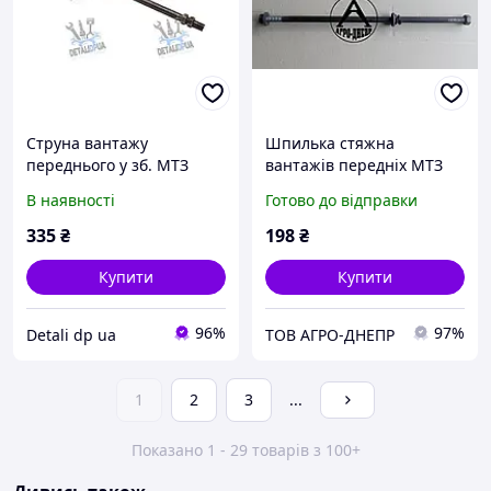
Струна вантажу
Шпилька стяжна
переднього у зб. МТЗ
вантажів передніх МТЗ
(вир-во Україна) 70-
70-4235015
В наявності
Готово до відправки
4235015 UA1
335
₴
198
₴
Купити
Купити
96%
97%
Detali dp ua
ТОВ АГРО-ДНЕПР
1
2
3
...
Показано 1 - 29 товарів з 100+