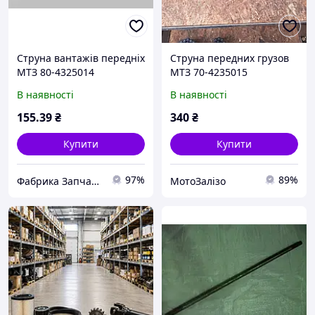
Струна вантажів передніх
Струна передних грузов
МТЗ 80-4325014
МТЗ 70-4235015
В наявності
В наявності
155
.39
₴
340
₴
Купити
Купити
97%
89%
Фабрика Запчастин
МотоЗалізо