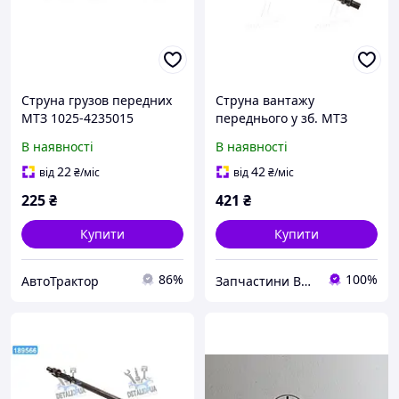
Струна грузов передних
Струна вантажу
МТЗ 1025-4235015
переднього у зб. МТЗ
(вир-во Україна) 70-
В наявності
В наявності
4235015 UA51
22
42
від
₴
/міс
від
₴
/міс
225
₴
421
₴
Купити
Купити
86%
100%
АвтоТрактор
Запчастини ВСІМ