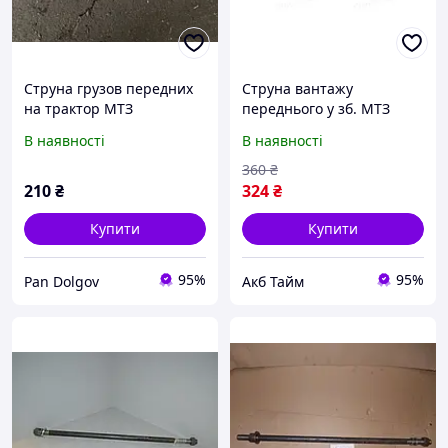
Струна грузов передних
Струна вантажу
на трактор МТЗ
переднього у зб. МТЗ
(вир-во Украйна) 70-
В наявності
В наявності
4235015 UA58
360
₴
210
₴
324
₴
Купити
Купити
95%
95%
Pan Dolgov
Акб Тайм