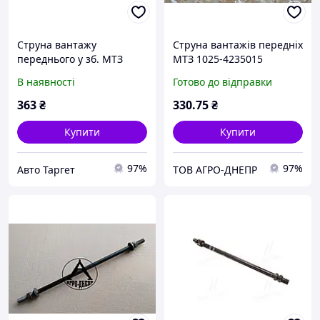
Струна вантажу
Струна вантажів передніх
переднього у зб. МТЗ
МТЗ 1025-4235015
(вир-во Україна) 70-
В наявності
Готово до відправки
4235015 UA31
363
₴
330
.75
₴
Купити
Купити
97%
97%
Авто Таргет
ТОВ АГРО-ДНЕПР