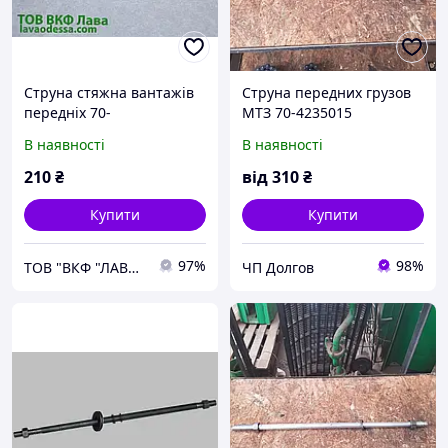
Струна стяжна вантажів
Струна передних грузов
передніх 70-
МТЗ 70-4235015
4235015(МТЗ-80, МТЗ-82)
В наявності
В наявності
210
₴
від
310
₴
Купити
Купити
97%
98%
ТОВ "ВКФ "ЛАВА" - виробник плугів і запчастин до сільгосптехніки
ЧП Долгов