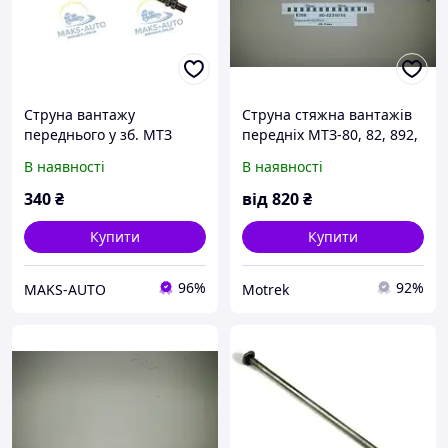
Струна вантажу
Струна стяжна вантажів
переднього у зб. МТЗ
передніх МТЗ-80, 82, 892,
(вир-во Україна) 70-
920, ЮМЗ-6 - 70-4235015
В наявності
В наявності
4235015 UA46
340
₴
від
820
₴
Купити
Купити
96%
92%
MAKS-AUTO
Motrek