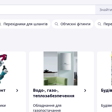
Знайти
Перехідники для шлангів
Обтискні фітинги
Пере
ент
Водо-, газо-,
Буді
теплозабезпечення
ики
Обладнання для
Будів
газопостачання