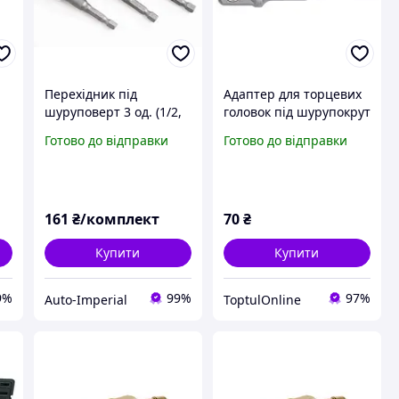
Перехідник під
Адаптер для торцевих
шуруповерт 3 од. (1/2,
головок під шурупокрут
1/4, 3/8") "Toptul"
TOPTUL 1/4"х1/2" L72 (6-
Готово до відправки
Готово до відправки
гр.-квадрат) FPKA0816
161
₴/комплект
70
₴
Купити
Купити
9%
99%
97%
Auto-Imperial
ToptulOnline