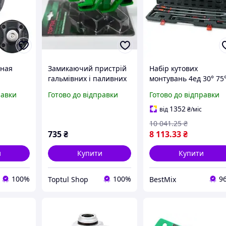
тная
Замикаючий пристрій
Набір кутових
гальмівних і паливних
монтувань 4ед 30° 75
пленням
трубопроводів 4 в 1
90° Хром-ванадієвий
равки
Готово до відправки
Готово до відправки
L DTD-
TOPTUL JGAR0203
сплав в пластиковом
кейсі
1352
від
₴
/міс
10 041
.25
₴
735
₴
8 113
.33
₴
и
Купити
Купити
100%
100%
9
Toptul Shop
BestMix