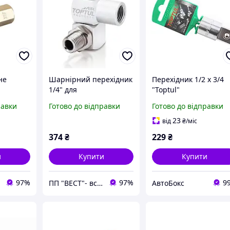
не
Шарнірний перехідник
Перехідник 1/2 х 3/4
1/4" для
"Toptul"
ь TOPTUL
пневмоінструменту та
равки
Готово до відправки
Готово до відправки
повітряних ліній
TOPTUL KACH0801
23
від
₴
/міс
374
₴
229
₴
и
Купити
Купити
97%
97%
9
ПП "ВЕСТ"- все для зварки, спецодяг та взуття, пожежна безпека, покрівельні матеріали.
АвтоБокс