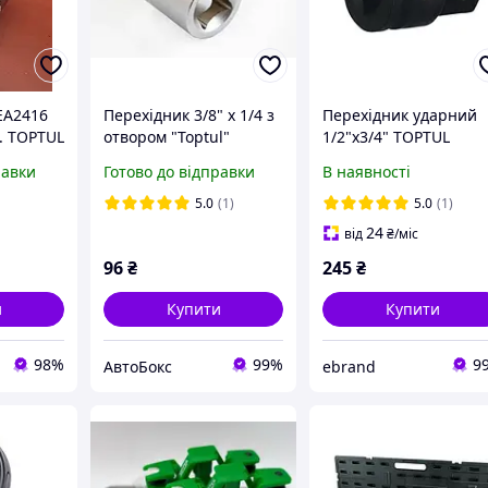
EA2416
Перехідник 3/8" х 1/4 з
Перехідник ударний
м. TOPTUL
отвором "Toptul"
1/2"х3/4" TOPTUL
KACA1624 154572
равки
Готово до відправки
В наявності
5.0
(1)
5.0
(1)
24
від
₴
/міс
96
₴
245
₴
и
Купити
Купити
98%
99%
9
АвтоБокс
ebrand