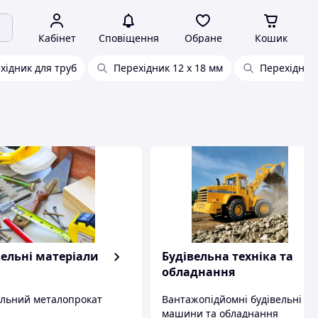
Кабінет
Сповіщення
Обране
Кошик
хідник для труб
Перехідник 12 х 18 мм
Перехідник 
вельні матеріали
Будівельна техніка та
обладнання
ельний металопрокат
Вантажопідйомні будівельні
машини та обладнання