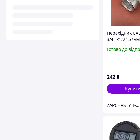
Перехідник CA
3/4 "x1/2" 57м
Готово до відп
242
₴
Купит
ZAPCHASTY T-40 KHARKIV UA