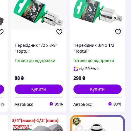
Перехідник 1/2 х 3/8"
Перехідник 3/4 х 1/2
"Toptul"
"Toptul"
Готово до відправки
Готово до відправки
29
від
₴
/міс
88
₴
290
₴
Купити
Купити
9%
99%
99%
АвтоБокс
АвтоБокс