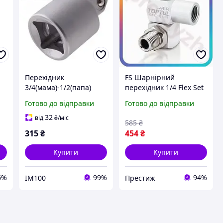
Перехідник
FS Шарнірний
3/4(мама)-1/2(папа)
перехідник 1/4 Flex Set
Toptul CAEA2416
дюйма TOPTUL для
Готово до відправки
Готово до відправки
90
(Код2432)
пневмоінструменту та
шлангів поворотний
32
від
₴
/міс
585
₴
адаптер SET18-F
315
₴
454
₴
Купити
Купити
6%
99%
94%
IM100
Престиж