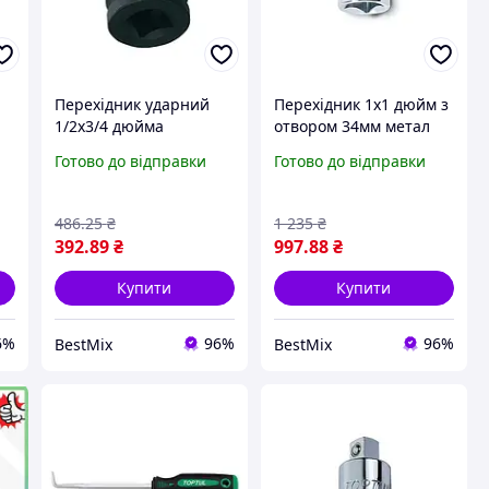
Перехідник ударний
Перехідник 1х1 дюйм з
1/2х3/4 дюйма
отвором 34мм метал
хромованадієвий
чорний
Готово до відправки
Готово до відправки
чорний
486
.25
₴
1 235
₴
392
.89
₴
997
.88
₴
Купити
Купити
6%
96%
96%
BestMix
BestMix