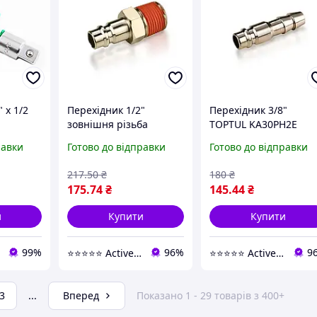
 х 1/2
Перехідник 1/2"
Перехідник 3/8"
зовнішня різьба
TOPTUL KA30PH2E
TOPTUL KA40PM2E
сталь 10 мм
равки
Готово до відправки
Готово до відправки
сталь 218 PSI (829544)
максимальний тиск 2
PSI (829656)
217
.50
₴
180
₴
175
.74
₴
145
.44
₴
и
Купити
Купити
99%
96%
9
⭐️⭐️⭐️⭐️⭐️ Active Point
⭐️⭐️⭐️⭐️⭐️ Active Point
3
...
Вперед
Показано 1 - 29 товарів з 400+