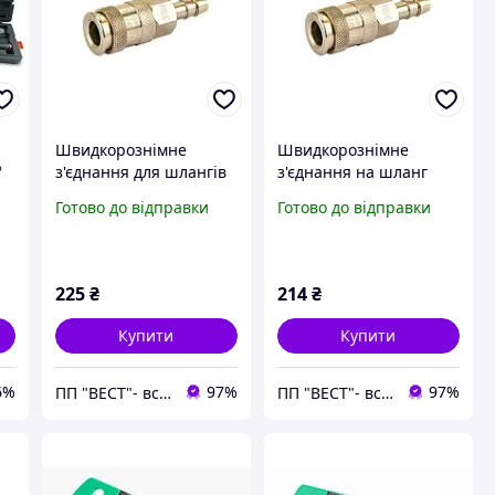
Швидкорознімне
Швидкорознімне
°
з'єднання для шлангів
з'єднання на шланг
1/2" (12 мм) TOPTUL
5/16" (8 мм) TOPTUL
Готово до відправки
Готово до відправки
у
KA40SH2E
KA25SH2E
225
₴
214
₴
Купити
Купити
6%
97%
97%
ПП "ВЕСТ"- все для зварки, спецодяг та взуття, пожежна безпека, покрівельні матеріали.
ПП "ВЕСТ"- все для зварки, спецодяг та взуття, пожежна безпека, покрівельні матеріали.