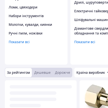
Дрилі, шуруповерт
Ломи, цвяходери
Електричні гайкове
Набори інструментів
Шліфувальні маши
Молотки, кувалди, киянки
Діамантове свердл
Ручні пили, ножівки
обладнання та комп
Показати всі
Показати всі
За рейтингом
Дешевше
Дорожче
Країна виробник