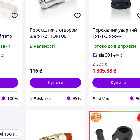
Перехідник з отвором
Перехідник ударний
 тато
3/8"х1/2" TOPTUL
1х1-1/2 хром-
трументу
CAGA1216
молібденова сталь
равки
В наявності
Готово до відправки
2E з
чорний
ізьбою
301
(2)
від
₴
/міс
п
2 235
₴
116
₴
1 805
.88
₴
и
Купити
Купити
100%
99%
9
✅ExMarket
BestMix
Фітинги для поліпропіленових труб