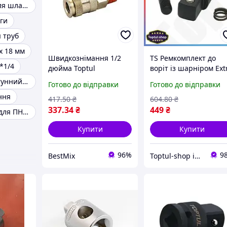
Перехідники для шлангів
ги
 труб
х 18 мм
Швидкознімання 1/2
TS Ремкомплект до
*1/4
дюйма Toptul
воріт із шарніром Ext
пневматичне з
Line 3/4" TOPTUL для
Перехідник латунний Перехідники латунні
Готово до відправки
Готово до відправки
зовнішнім різьбленням
ремонту воріт та
ння
нержавіюча сталь
шарнірних механізмі
417
.50
₴
604
.80
₴
чорне
запчастини SHT55_Q
337
.34
₴
449
₴
Крани кульові для ПНД труб
Купити
Купити
96%
9
BestMix
Toptul-shop інтернет магазин