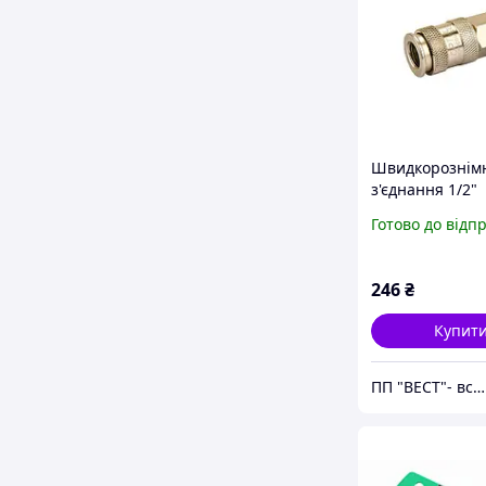
Швидкорознім
з'єднання 1/2"
внутрішня різ
Готово до відп
KA40SF2E
246
₴
Купит
ПП "ВЕСТ"- все для зварки, спецодяг та взуття, пожежна безпека, покрівельні матеріали.