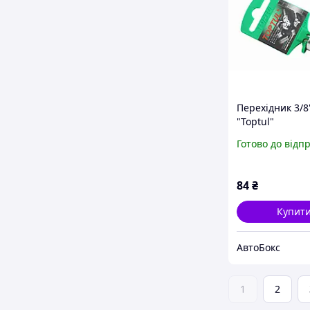
Перехідник 3/8"
"Toptul"
Готово до відп
84
₴
Купит
АвтоБокс
1
2