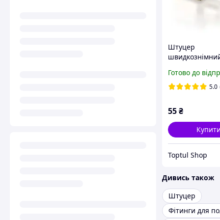
Штуцер
швидкознімний
для пневмоінс
Готово до відп
TOPTUL KA20PF
внутрішньою р
5.0
мама 1/4 EU ти
55
₴
Купит
Toptul Shop
Дивись також
Штуцер