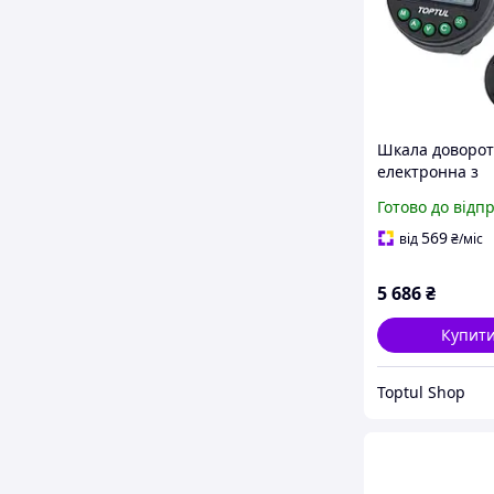
Шкала доворо
електронна з
магнітним крі
Готово до відп
1°~360° TOPTU
360A
569
від
₴
/міс
5 686
₴
Купит
Toptul Shop