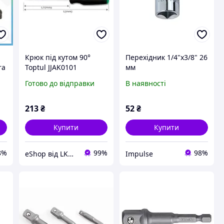
Крюк під кутом 90°
Перехідник 1/4"х3/8" 26
ra
Toptul JJAK0101
мм
Готово до відправки
В наявності
в
213
₴
52
₴
Купити
Купити
8%
99%
98%
eShop від LKQ інтернет-магазин автозапчастин
Impulse