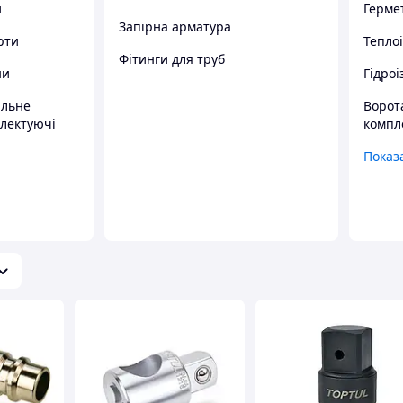
и
Гермет
Запірна арматура
рти
Тепло
Фітинги для труб
ни
Гідроі
ильне
Ворот
лектуючі
компл
Показа