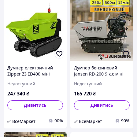
Думпер електричний
Думпер бензиновий
Zipper ZI-ED400 міні
Jansen RD-200 9 к.с міні
самоскид акумуляторна
самоскид бензотачка
Недоступний
Недоступний
будівельна тачка з
будівельна тачка з
мотором
мотором
247 340
₴
165 720
₴
Дивитись
Дивитись
90%
90%
✅ ВсеМаркет
✅ ВсеМаркет