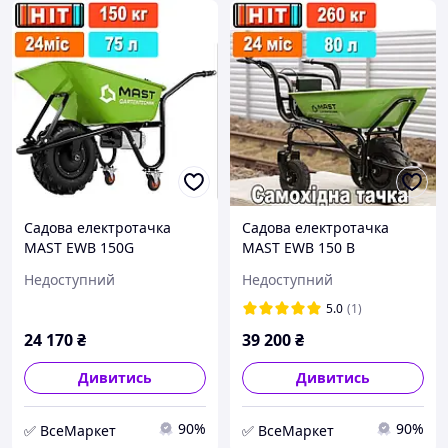
Садова електротачка
Садова електротачка
MAST EWB 150G
MAST EWB 150 B
акумуляторна тачка з
акумуляторна тачка з
Недоступний
Недоступний
мотором і
мотором і
електроприводом
електроприводом
5.0
(1)
самохідна
самохідна
24 170
₴
39 200
₴
Дивитись
Дивитись
90%
90%
✅ ВсеМаркет
✅ ВсеМаркет