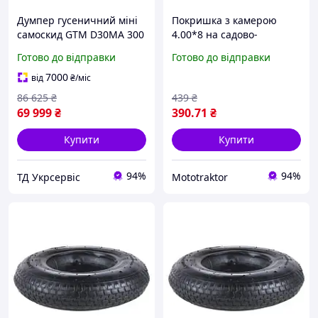
Думпер гусеничний міні
Покришка з камерою
самоскид GTM D30MA 300
4.00*8 на садово-
кг (7 к.с.)
будівельну тачку
Готово до відправки
Готово до відправки
7000
від
₴
/міс
86 625
₴
439
₴
69 999
₴
390
.71
₴
Купити
Купити
94%
94%
ТД Укрсервіс
Mototraktor