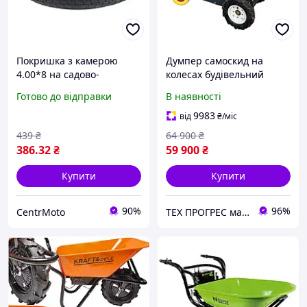
Покришка з камерою
Думпер самоскид на
4.00*8 на садово-
колесах будівельний
будівельну тачку
мінісамоскид для ремонту
Готово до відправки
В наявності
та будівництва бензинова
мототачка самохідна
9983
від
₴
/міс
439
₴
64 900
₴
386
.32
₴
59 900
₴
Купити
Купити
90%
96%
CentrMoto
ТЕХ ПРОГРЕС магазин обладнання