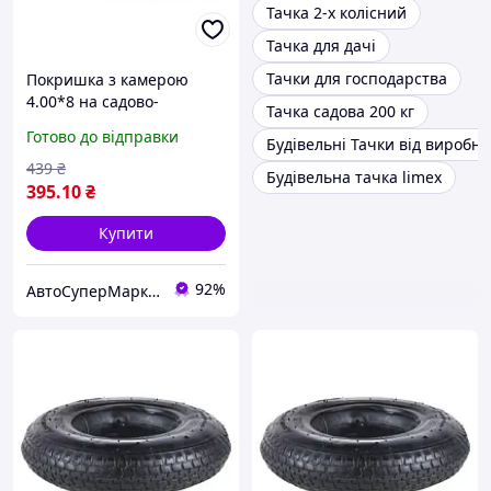
Тачка 2-х колісний
Тачка для дачі
Тачки для господарства
Покришка з камерою
4.00*8 на садово-
Тачка садова 200 кг
будівельну тачку
Готово до відправки
Будівельні Тачки від виробн
439
₴
Будівельна тачка limex
395
.10
₴
Купити
92%
АвтоСуперМаркет