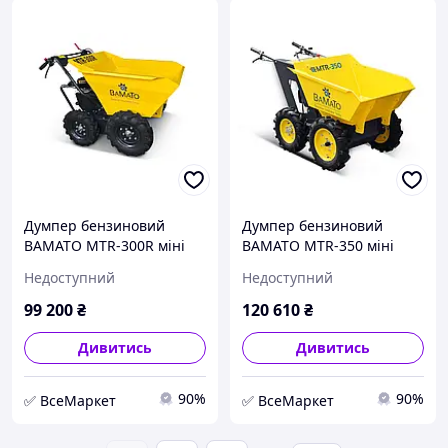
Думпер бензиновий
Думпер бензиновий
BAMATO MTR-300R міні
BAMATO MTR-350 міні
самоскид бензотачка
самоскид бензотачка
Недоступний
Недоступний
будівельна тачка з
будівельна тачка з
мотором
мотором
99 200
₴
120 610
₴
Дивитись
Дивитись
90%
90%
✅ ВсеМаркет
✅ ВсеМаркет