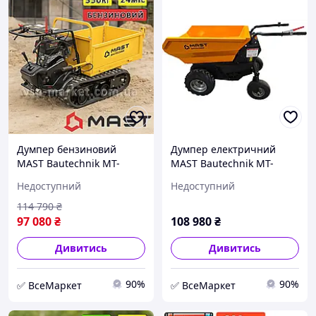
Думпер бензиновий
Думпер електричний
MAST Bautechnik MT-
MAST Bautechnik MT-
MD350 міні самоскид
ED500 міні самоскид
Недоступний
Недоступний
бензотачка будівельна
акумуляторна будівельна
тачка з мотором
тачка з мотором
114 790
₴
97 080
₴
108 980
₴
Дивитись
Дивитись
90%
90%
✅ ВсеМаркет
✅ ВсеМаркет