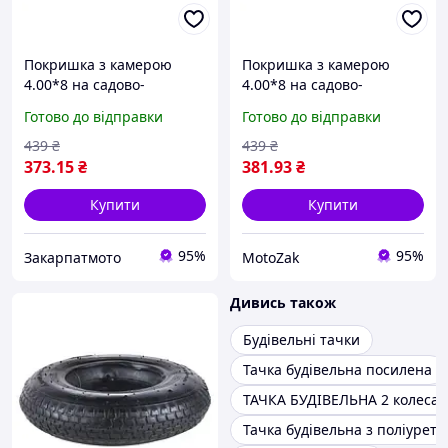
Покришка з камерою
Покришка з камерою
4.00*8 на садово-
4.00*8 на садово-
будівельну тачку
будівельну тачку
Готово до відправки
Готово до відправки
439
₴
439
₴
373
.15
₴
381
.93
₴
Купити
Купити
95%
95%
Закарпатмото
MotoZak
Дивись також
Будівельні тачки
Тачка будівельна посилена
ТАЧКА БУДІВЕЛЬНА 2 колеса
Тачка будівельна з поліурет