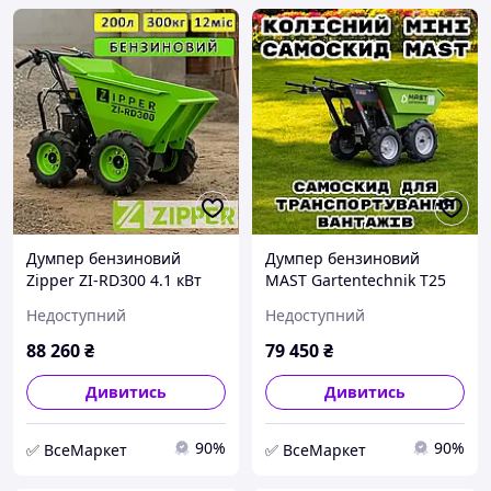
Думпер бензиновий
Думпер бензиновий
Zipper ZI-RD300 4.1 кВт
MAST Gartentechnik T25
міні самоскид бензотачка
міні самоскид бензотачка
Недоступний
Недоступний
будівельна тачка з
будівельна тачка з
мотором
мотором
88 260
₴
79 450
₴
Дивитись
Дивитись
90%
90%
✅ ВсеМаркет
✅ ВсеМаркет