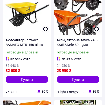
Акумуляторна тачка
Акамуляторна тачка 24 В
BAMATO MTR-150 візок
Kraft&Dele 80 л для
будівництва та саду 150
Готово до відправки
Готово до відправки
кг
5447
3992
від
₴
/міс
від
₴
/міс
35 948
₴
24 950
₴
32 680
₴
23 950
₴
Купити
Купити
96%
98%
VK-OPT
"Light Energy" - інтернет-магазин