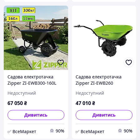
Садова електротачка
Садова електротачка
Zipper ZI-EWB300-160L
Zipper ZI-EWB260
акумуляторна тачка з
акумуляторна тачка з
Недоступний
Недоступний
мотором і
мотором і
електроприводом
електроприводом
67 050
₴
47 010
₴
самохідна
самохідна
Дивитись
Дивитись
90%
90%
✅ ВсеМаркет
✅ ВсеМаркет