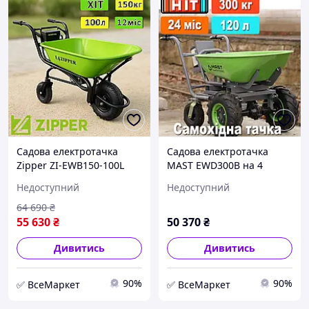
Садова електротачка
Садова електротачка
Zipper ZI-EWB150-100L
MAST EWD300B на 4
акумуляторна тачка з
акумулятори тачка з
Недоступний
Недоступний
мотором і
мотором і
електроприводом
електроприводом
64 690
₴
самохідна
самохідна
55 630
₴
50 370
₴
Дивитись
Дивитись
90%
90%
✅ ВсеМаркет
✅ ВсеМаркет