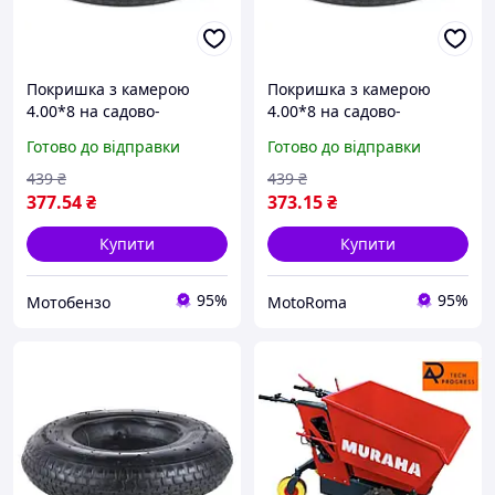
Покришка з камерою
Покришка з камерою
4.00*8 на садово-
4.00*8 на садово-
будівельну тачку
будівельну тачку
Готово до відправки
Готово до відправки
439
₴
439
₴
377
.54
₴
373
.15
₴
Купити
Купити
95%
95%
Мотобензо
MotoRoma