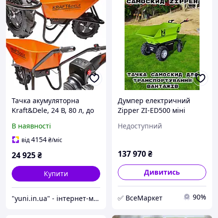
Тачка акумуляторна
Думпер електричний
Kraft&Dele, 24 В, 80 л, до
Zipper ZI-ED500 міні
150 кг
самоскид акумуляторна
В наявності
Недоступний
будівельна тачка з
мотором
4154
від
₴
/міс
137 970
₴
24 925
₴
Дивитись
Купити
90%
✅ ВсеМаркет
"yuni.in.ua" - інтернет-магазин