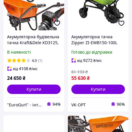
Акумуляторна будівельна
Акумуляторна тачка
тачка Kraft&Dele KD3125,
Zipper ZI-EWB150-100L
550 Вт,
візок
В наявності
Готово до відправки
вантажопідйомність 150
кг
9272
4.0
(1)
від
₴
/міс
4108
від
₴
/міс
61 193
₴
24 650
₴
55 630
₴
Купити
Купити
94%
96%
"EuroGurt" - інтернет-магазин
VK-OPT