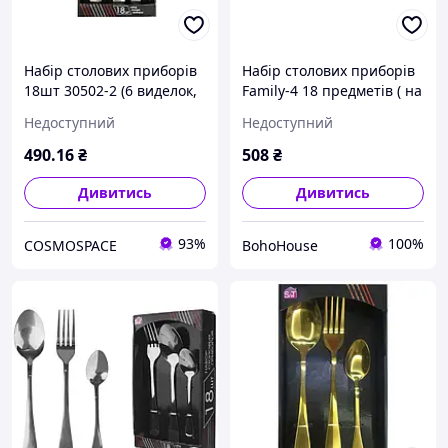
Набір столових приборів
Набір столових приборів
18шт 30502-2 (6 виделок,
Family-4 18 предметів ( на
6 ложок, 6 десертних
6 персон)
Недоступний
Недоступний
ложок) Family-2 ТМ SNT
490
.16
₴
508
₴
Дивитись
Дивитись
93%
100%
COSMOSPACE
BohoHouse