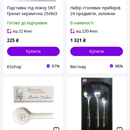
Підставка під ложку SNT
Набір столових приборів
Гранат керамічна 25х9х3
24 предмети, золожки
см Білий 700-01-24
виделки ножі Золото Gold
Готово до відправки
В наявності
New неіржавка сталь
22
220
від
₴
/міс
від
₴
/міс
225
₴
1 321
₴
Купити
Купити
97%
98%
KSshop
Весткар