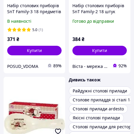
Набір столових приборів
Набір столових приборів
SnT Family-3 18 предметів
SnT Family-2 18 штук
(30502-3)
(30502-2)
В наявності
Готово до відправки
5.0
(1)
371
₴
384
₴
Купити
Купити
89%
92%
POSUD_VDOMA
Віста - мережа будівельно-господарчих маркетів
Дивись також
Райдужні столові прилади
Столове приладдя зі сталі 18
Столові прилади ardesto
Якісні столові прилади
Столові прилади для рестора