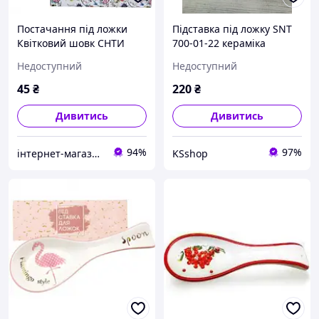
Постачання під ложки
Підставка під ложку SNT
Квітковий шовк СНТИ
700-01-22 кераміка
26х9,5х3 см Білий
Недоступний
Недоступний
45
₴
220
₴
Дивитись
Дивитись
94%
97%
інтернет-магазин "Світ посуду"
KSshop