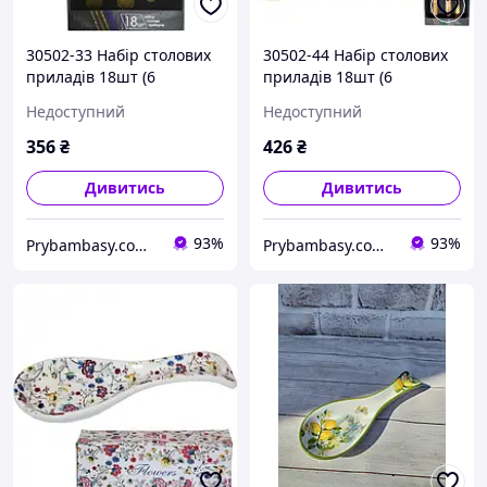
30502-33 Набір столових
30502-44 Набір столових
приладів 18шт (6
приладів 18шт (6
виделок, 6 ложок, 6
виделок, 6 ложок, 6
Недоступний
Недоступний
десертних ложок) Golden
десертних ложок) Golden
Family-3
Family-4
356
₴
426
₴
Дивитись
Дивитись
93%
93%
Prybambasy.com.ua - магазин товарів для дому
Prybambasy.com.ua - магазин товарів для дому