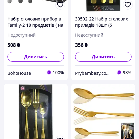
Набір столових приборів
30502-22 Набір столових
Family-2 18 предметів ( на
приладів 18шт (6
6 персон)
виделок, 6 ложок, 6
Недоступний
Недоступний
десертних ложок) Golden
Family-2
508
₴
356
₴
Дивитись
Дивитись
100%
93%
BohoHouse
Prybambasy.com.ua - магазин товарів для дому