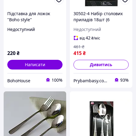
Підставка для ложок
30502-4 Набір столових
"Boho style"
приладів 18шт (6
виделок, 6 ложок, 6
Недоступний
Недоступний
десертних ложок)-Family 4
42
від
₴
/міс
461
₴
220
₴
415
₴
Написати
Дивитись
100%
93%
BohoHouse
Prybambasy.com.ua - магазин товарів для дому