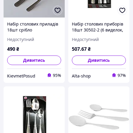
Набір столових приладів
Набір столових приборів
18шт срібло
18шт 30502-2 (6 виделок,
6 ложок, 6 десертних
Недоступний
Недоступний
ложок) Family-2 ТМ SNT
490
₴
507
.67
₴
Дивитись
Дивитись
95%
97%
KievmetPosud
Alta-shop