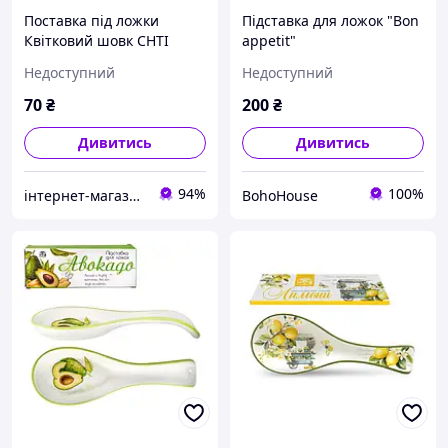
Поставка під ложки
Підставка для ложок "Bon
Квітковий шовк СНТІ
appetit"
Недоступний
Недоступний
70
₴
200
₴
Дивитись
Дивитись
94%
100%
інтернет-магазин "Світ посуду"
BohoHouse