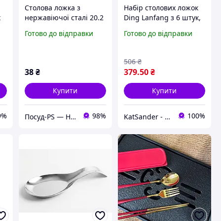
Столова ложка з
Набір столових ложок
х
нержавіючої сталі 20.2
Ding Lanfang з 6 штук,
см, гладенькі столові
нержавіюча сталь, 20
Готово до відправки
Готово до відправки
прилади.
см, сріблясті, кухонні
м
прилади для
сервірування столу
506
₴
38
₴
379
.50
₴
Купити
Купити
9%
98%
100%
Посуд-PS — Horeca Посуд Подарунки
KatSander - товари для затишку та комфорту