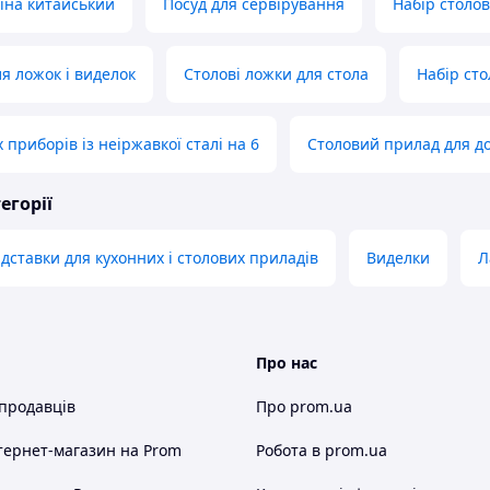
їна китайський
Посуд для сервірування
Набір столо
я ложок і виделок
Столові ложки для стола
Набір сто
 приборів із неіржавкої сталі на 6
Столовий прилад для д
егорії
ідставки для кухонних і столових приладів
Виделки
Л
Про нас
 продавців
Про prom.ua
тернет-магазин
на Prom
Робота в prom.ua