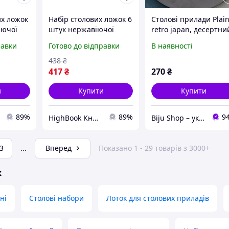
их ложок
Набір столових ложок 6
Столові прилади Plai
іючої
штук нержавіючої
retro japan, десертни
Срібло
сталі н20.5 (см) Срібло
ніж 20 см, виделка,
равки
Готово до відправки
В наявності
вые
HP-8-22 Столовые
ложка чайна та ін.
приборы DC
438
₴
417
₴
270
₴
и
Купити
Купити
89%
89%
9
HighBook Книжкова крамниця
Biju Shop – украшения, йога-аксессуары
3
...
Вперед
Показано 1 - 29 товарів з 3000+
ж
ні
Столові набори
Лоток для столових приладів