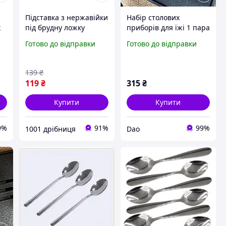
Підставка з нержавійки
Набір столових
х
під брудну ложку
приборів для їжі 1 пара
металева 20 см кухонна
паличок, ложка,
Готово до відправки
Готово до відправки
тримач для столових
виделка, кейс (20.5 см,
м
приладів
червоний і золотий)
139
₴
119
₴
315
₴
Купити
Купити
9%
91%
99%
1001 дрібниця
Dao