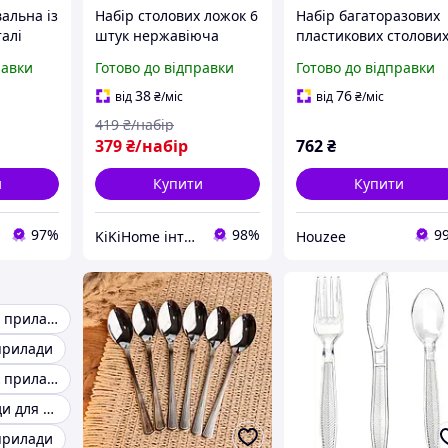
альна із
Набір столових ложок 6
Набір багаторазових
алі
штук нержавіюча
пластикових столови
ловий
сталь 20.7 см срібло із
приладів YeahBoom
равки
Готово до відправки
Готово до відправки
овка
золотим обрамленням,
300шт вилки 18,5см
й
столовий посуд кухонні
ложки 17см ножі 20с
38
76
від
₴
/міс
від
₴
/міс
978-20
прилади
прозорі для вечірок
419
₴/набір
379
₴/набір
762
₴
и
Купити
Купити
97%
98%
9
KiKiHome інтернет-магазин якісних товарів для дому
Houzee
Набір столових приладів у футлярі
 прилади
Набір столових приладів чорні
Столові прилади для ресторанів
 прилади