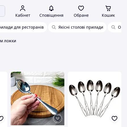
Кабінет
Сповіщення
Обране
Кошик
рилади для ресторанів
Якісні столові прилади
Ориг
см ложки