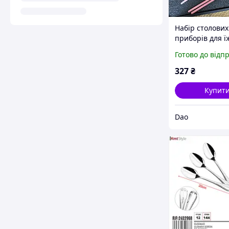
Набір столових
приборів для ї
паличок, ложка
Готово до відп
виделка, кейс (
рожевий і золо
327
₴
Купит
Dao