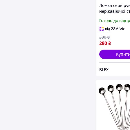
Ложка сервірув
нержавіючої ст
хром 26 см сто
Готово до відп
прилад сервір
посуд кухонни
28
від
₴
/міс
аксесуар HP-16
380
₴
280
₴
Купит
BLEX