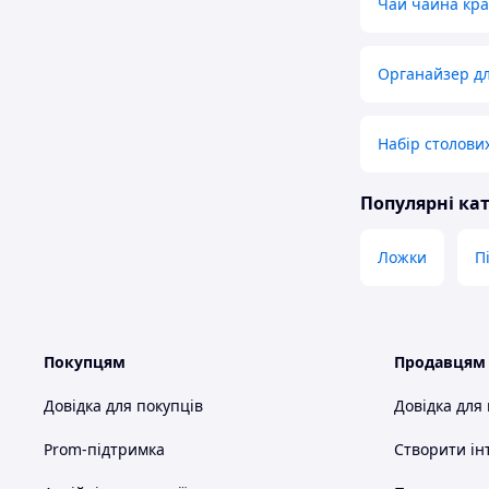
Чай чайна кра
Органайзер дл
Набір столових
Популярні кат
Ложки
П
Покупцям
Продавцям
Довідка для покупців
Довідка для
Prom-підтримка
Створити ін