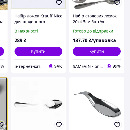
Набір ложок Krauff Nice
Набір столових ложок
ра
для щоденного
20х4.5см 6шт/уп,
використання,
столові прибори 6 штук
В наявності
Готово до відправки
8819PT482
289
₴
137
.70
₴/упаковка
Купити
Купити
9%
94%
99%
Інтернет-каталог знижок "MODNO"
SAMEVIN - оптово-роздрібний інтернет-магазин