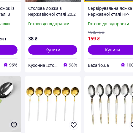
ожок із
Столова ложка з
Сервірувальна ложка
алі 3
нержавіючої сталі 20.2
нержавної сталі HP-
Стильні
см, гладенькі столові
16978-20 26 см
равки
Готово до відправки
Готово до відправки
и.
прилади.
дзеркальне
полірування кухонни
198
.75
₴
аксесуар столовий
ект
38
₴
159
₴
прилад сріблястий
и
Купити
Купити
96%
98%
10
Кухонна Історія - товари для кухні та дому
Bazario.ua