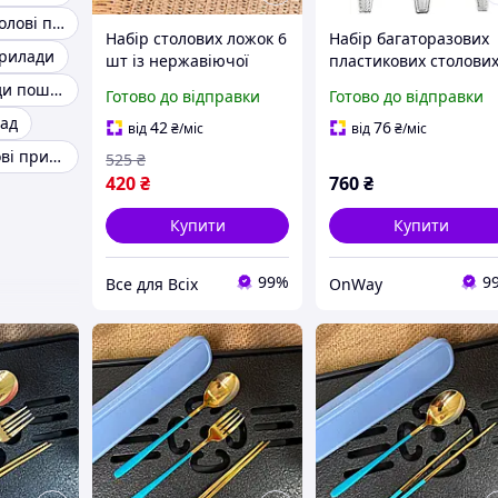
Оригінальні столові прилади
Набір столових ложок 6
Набір багаторазових
прилади
шт із нержавіючої
пластикових столови
сталі 20.5 см серія
приладів YeahBoom
Столові прилади поштучно
Готово до відправки
Готово до відправки
Classic комплект
300шт вилки 18,5см
ад
столові прилади для
ложки 17см ножі 20с
42
76
від
₴
/міс
від
₴
/міс
кухні дому
прозорі для вечірок
Металеві столові прилади
525
₴
420
₴
760
₴
Купити
Купити
99%
9
Все для Всіх
OnWay