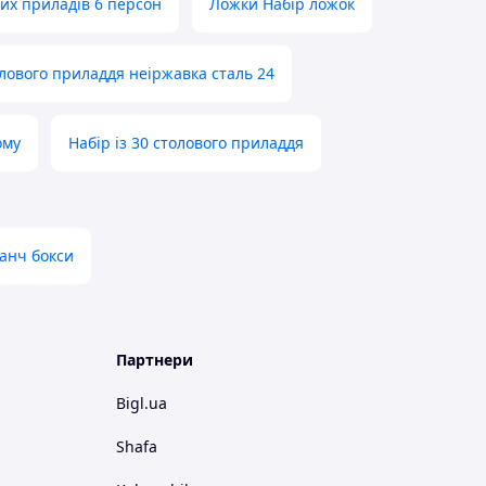
вих приладів 6 персон
Ложки Набір ложок
лового приладдя неіржавка сталь 24
ому
Набір із 30 столового приладдя
анч бокси
Партнери
Bigl.ua
Shafa