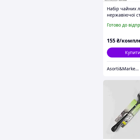
Набір чайних л
нержавіючої ст
штуки. 20 см. 
Готово до відп
столові прилад
155
₴/компл
Купит
Asorti&Market Товари для дома-родини