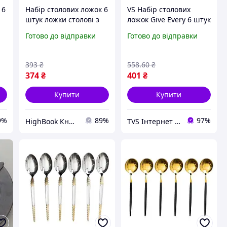
 6
Набір столових ложок 6
VS Набір столових
штук ложки столові з
ложок Give Every 6 штук
1
нержавійки 21 см
нержавіюча сталь 20
Готово до відправки
Готово до відправки
-
Чорний золотом HP-20-
см сріблясті прилади
C
3 Столовые приборы
для сервірування
DC
ложки столу 32T8_V1
393
₴
558
.60
₴
374
₴
401
₴
Купити
Купити
9%
89%
97%
HighBook Книжкова крамниця
TVS Інтернет магазин