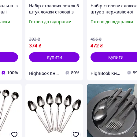
альна із
Набір столових ложок 6
Набір столових ложок
алі
штук ложки столові з
штук з нержавіючої
ловий
нержавійки 21 см
сталі ложки столові 2
равки
Готово до відправки
Готово до відправки
овка
Білий із золотом HP-20-
см Срібло золотом HP
й
8 Столовые приборы
20-37 Столовые пр D
978-20
DC
393
₴
496
₴
374
₴
472
₴
и
Купити
Купити
100%
89%
8
HighBook Книжкова крамниця
HighBook Книжкова крамниця