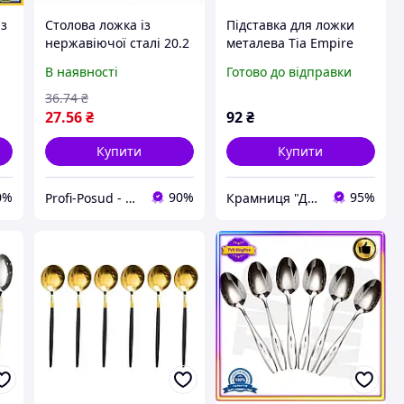
 з
Столова ложка із
Підставка для ложки
нержавіючої сталі 20.2
металева Тіа Empire
см, гладенькі столові
EM9864 L 20 см (шт)
В наявності
Готово до відправки
прилади. BC-2/01
й
36
.74
₴
27
.56
₴
92
₴
Купити
Купити
0%
90%
95%
Profi-Posud - посуд для вашої оселі
Крамниця "Доброго одесита"