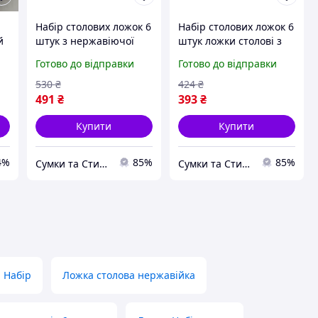
n
Набір столових ложок 6
Набір столових ложок 6
й
штук з нержавіючої
штук ложки столові з
сталі ложки столові 21
нержавійки 21 см
Готово до відправки
Готово до відправки
см Срібло золотом HP-
Чорний золотом HP-20-
20-37 Столовые пр 17
3 Столовые приборы
530
₴
424
₴
17
491
₴
393
₴
Купити
Купити
4%
85%
85%
Сумки та Стиль
Сумки та Стиль
Набір
Ложка столова нержавійка