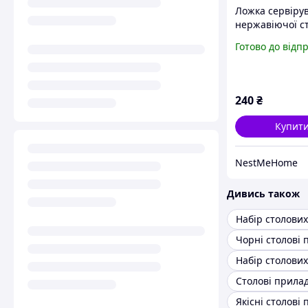
Ложка сервірув
нержавіючої ст
хром 26 см сто
Готово до відп
прилад сервір
посуд кухонни
аксесуар HP-16
240
₴
Купит
NestMeHome
Дивись також
Чорні столові
Якісні столові