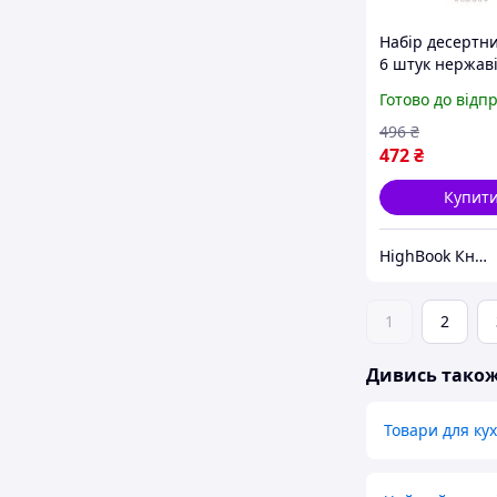
Набір десертн
6 штук нержав
сталі 20.5 (см) 
Готово до відп
HP-8-32 Столо
приборы DC
496
₴
472
₴
Купит
HighBook Книжкова крамниця
1
2
Дивись тако
Товари для кух