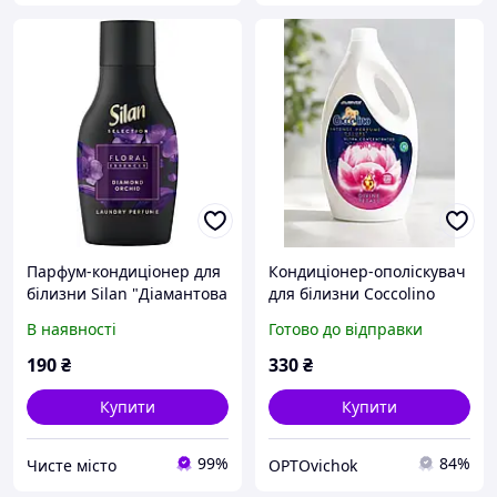
Парфум-кондиціонер для
Кондиціонер-ополіскувач
білизни Silan "Діамантова
для білизни Coccolino
Орхідея" (540мл.)
Intense Perfume Deluxe
В наявності
Готово до відправки
Divine Petals, (230 прань
190
₴
330
₴
Купити
Купити
99%
84%
Чисте місто
OPTOvichok