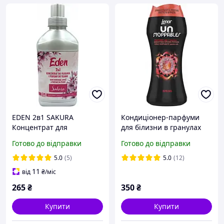
EDEN 2в1 SAKURA
Кондиціонер-парфуми
Концентрат для
для білизни в гранулах
пом'якшення білизни
Lenor Unstoppables
Готово до відправки
Готово до відправки
Парфуми 748 мл
Spring 210 g
5.0
(5)
5.0
(12)
11
від
₴
/міс
265
₴
350
₴
Купити
Купити