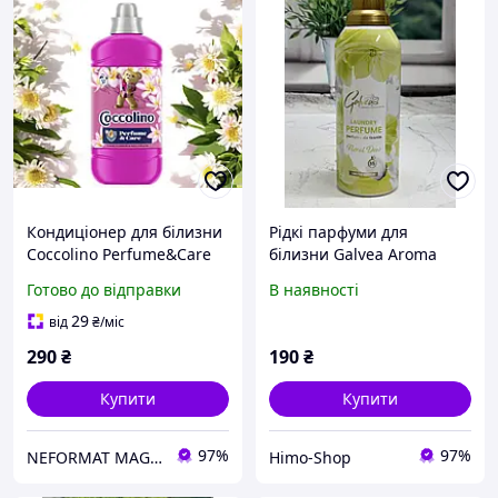
Кондиціонер для білизни
Рідкі парфуми для
Coccolino Perfume&Care
білизни Galvea Aroma
Tiare Flowers & Red Fruit
Collection Laundry
Готово до відправки
В наявності
51 прання,1250 мл
Perfume Floral Dew
Limited Edition, 55 прань
29
від
₴
/міс
290
₴
190
₴
Купити
Купити
97%
97%
NEFORMAT MAGAZ
Himo-Shop