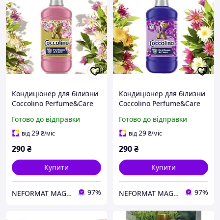
Кондиціонер для білизни
Кондиціонер для білизни
Coccolino Perfume&Care
Coccolino Perfume&Care
Honeysuckle &
Purple Orchid&Blueberry
Готово до відправки
Готово до відправки
Sandalwood 51 прання,
51 прання,1250 мл
1250 мл
29
29
від
₴
/міс
від
₴
/міс
290
₴
290
₴
Купити
Купити
97%
97%
NEFORMAT MAGAZ
NEFORMAT MAGAZ