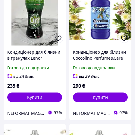
Кондиціонер для білизни
Кондиціонер для білизни
в гранулах Lenor
Coccolino Perfume&Care
Unstoppables Perfume
Passion Flower&Bergamot
Готово до відправки
Готово до відправки
Pearls Ariel 195г
51 прання,1250мл
24
29
від
₴
/міс
від
₴
/міс
235
₴
290
₴
Купити
Купити
97%
97%
NEFORMAT MAGAZ
NEFORMAT MAGAZ