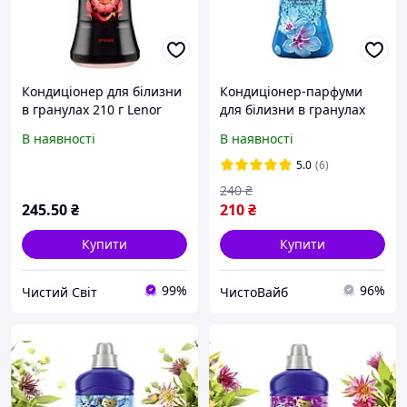
Кондиціонер для білизни
Кондиціонер-парфуми
в гранулах 210 г Lenor
для білизни в гранулах
Spring, концентрований
Lenor Spring Awakening
В наявності
В наявності
ароматизатор-парфуми
195 g
для прання
5.0
(6)
240
₴
245
.50
₴
210
₴
Купити
Купити
99%
96%
Чистий Світ
ЧистоВайб