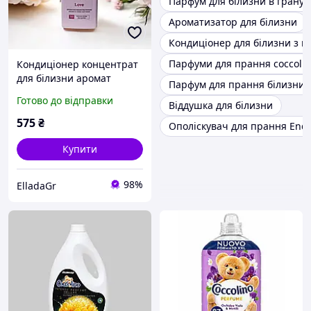
Парфум для білизни в гранул
Ароматизатор для білизни
Кондиціонер для білизни з 
Парфуми для прання coccoli
Кондиціонер концентрат
для білизни аромат
Парфум для прання білизни
свіжості та парфумів
Готово до відправки
Віддушка для білизни
575
₴
Ополіскувач для прання Endl
Купити
98%
ElladaGr