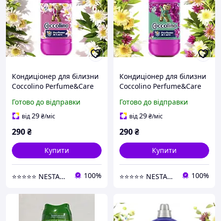
Кондиціонер для білизни
Кондиціонер для білизни
Coccolino Perfume&Care
Coccolino Perfume&Care
Tiare Flowers & Red Fruit
Creations Snapdragon &
Готово до відправки
Готово до відправки
51 прання,1250 мл
Patchouli 51 прання, 1250
мл
29
29
від
₴
/міс
від
₴
/міс
290
₴
290
₴
Купити
Купити
100%
100%
⭐⭐⭐⭐⭐ NESTANDART MAGAZ
⭐⭐⭐⭐⭐ NESTANDART MAGAZ