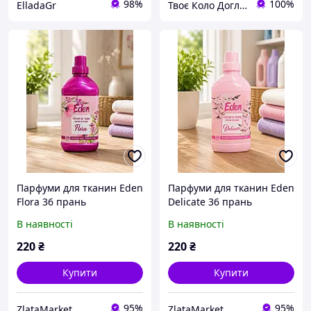
98%
100%
ElladaGr
Твоє Коло Догляду 🤞
Парфуми для тканин Eden
Парфуми для тканин Eden
Flora 36 прань
Delicate 36 прань
кондиціонер-
кондиціонер-
В наявності
В наявності
ароматизатор для
ароматизатор для
білизни
білизни
220
₴
220
₴
Купити
Купити
95%
95%
ZlataMarket
ZlataMarket