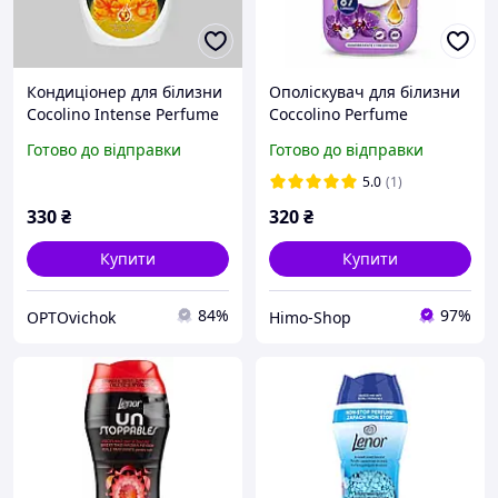
Кондиціонер для білизни
Ополіскувач для білизни
Cocolino Intense Perfume
Coccolino Perfume
Deluxe Heavenly Nectar,
Orchidea Viola & Mirtilli 87
Готово до відправки
Готово до відправки
5,7 л,
прань розкішний
ультраконцентрований,
квітково-ягідний аромат
5.0
(1)
до 230 прань
та м якість
330
₴
320
₴
Купити
Купити
84%
97%
OPTOvichok
Himo-Shop