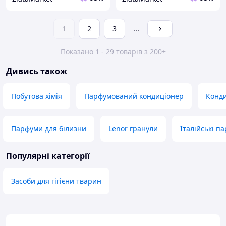
1
2
3
...
Показано 1 - 29 товарів з 200+
Дивись також
Побутова хімія
Парфумований кондиціонер
Конди
Парфуми для білизни
Lenor гранули
Італійські п
Популярні категорії
Засоби для гігієни тварин