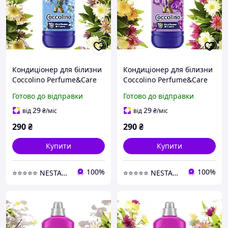
Кондиціонер для білизни
Кондиціонер для білизни
Coccolino Perfume&Care
Coccolino Perfume&Care
Passion Flower&Bergamot
Purple Orchid&Blueberry
Готово до відправки
Готово до відправки
51 прання,1250мл
51 прання,1250 мл
29
29
від
₴
/міс
від
₴
/міс
290
₴
290
₴
Купити
Купити
100%
100%
⭐⭐⭐⭐⭐ NESTANDART MAGAZ
⭐⭐⭐⭐⭐ NESTANDART MAGAZ