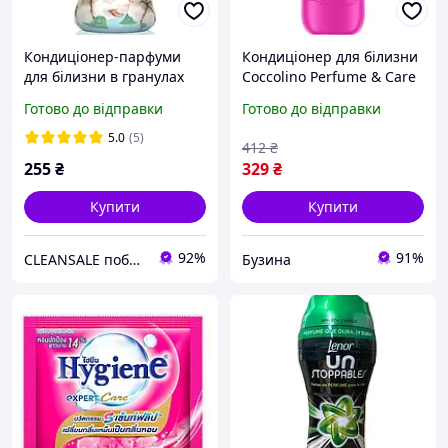
Кондиціонер-парфуми
Кондиціонер для білизни
для білизни в гранулах
Coccolino Perfume & Care
Lenor Sensitive Cotton
Tiare Flower & Red Fruits
Готово до відправки
Готово до відправки
Fresh 210 g
925 мл 8720181409653
florentia
5.0
(5)
412
₴
255
₴
329
₴
Купити
Купити
92%
91%
CLEANSALE побутова хімія з Європи для дому та бізнесу
Бузина