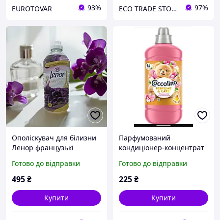
93%
97%
EUROTOVAR
ECO TRADE STORE
Ополіскувач для білизни
Парфумований
Ленор французькі
кондиціонер-концентрат
парфуми
для білизни Coccolino
Готово до відправки
Готово до відправки
Perfume & Care (1288 мл /
56 прань)
495
₴
225
₴
Купити
Купити