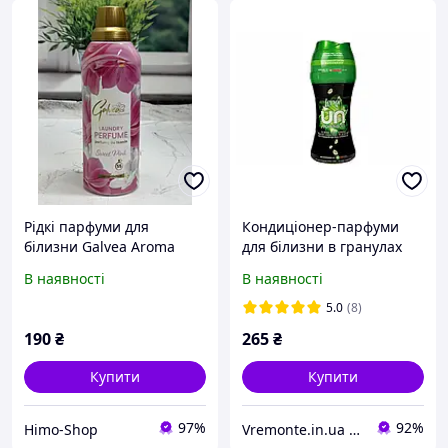
Рідкі парфуми для
Кондиціонер-парфуми
білизни Galvea Aroma
для білизни в гранулах
Collection Laundry
Lenor Unstoppables Ariel
В наявності
В наявності
Perfume Sweet Pink
195 g NEW
Limited Edition, 55 прань
5.0
(8)
190
₴
265
₴
Купити
Купити
97%
92%
Himo-Shop
Vremonte.in.ua - запчастини для побутової техніки в Україні.