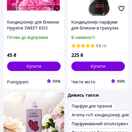
Кондиціонер для білизни
Кондиціонер-парфуми
Hygiene SWEET KISS
для білизни в гранулах
стійкий аромат, м'якість
Lenor Unstoppables Ariel
Готово до відправки
В наявності
тканини 20 мл
210 g
(8850092282042)
5.0
(8)
45
₴
225
₴
Купити
Купити
99%
99%
Frangipani
Чисте місто
Дивись також
Парфум для прання
Aroma rich кондиціонер для 
Парфумований ополіскувач д