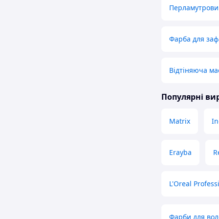
Перламутровий
Фарба для за
Відтіняюча ма
Популярні в
Matrix
In
Erayba
R
L'Oreal Profess
Фарби для вол