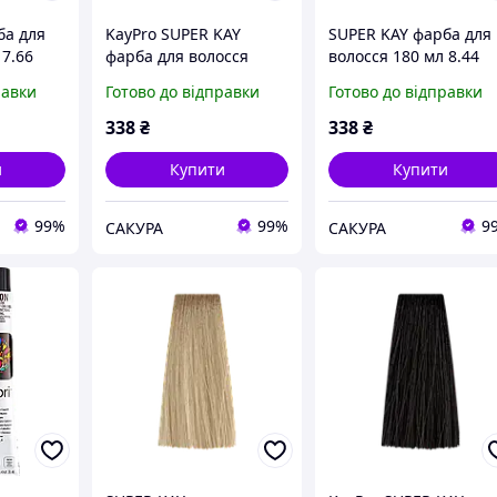
ба для
KayPro SUPER KAY
SUPER KAY фарба для
 7.66
фарба для волосся
волосся 180 мл 8.44
оний
180мл (8.32 бежевий
світло-русявий мідни
равки
Готово до відправки
Готово до відправки
aypro
світлий блондин)
інтенсивний KAY PRO
338
₴
338
₴
и
Купити
Купити
99%
99%
9
САКУРА
САКУРА