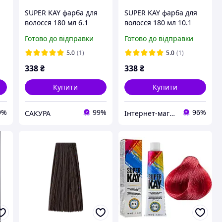
SUPER KAY фарба для
SUPER KAY фарба для
волосся 180 мл 6.1
волосся 180 мл 10.1
попелястий темний
платиновий блондин
Готово до відправки
Готово до відправки
блондин KAYPRO
попелястий KAY PRO
5.0
(1)
5.0
(1)
338
₴
338
₴
Купити
Купити
9%
99%
96%
САКУРА
Інтернет-магазин матеріалів для нарощування нігтів та вій