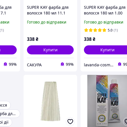
ба для
SUPER KAY фарба для
SUPER KAY фарба для
 7.1
волосся 180 мл 11.1
волосся 180 мл 1.00
ондин
супер платиновий
чорний інтенсивний
равки
Готово до відправки
Готово до відправки
попелястий блондин
kaypro
kaypro
(1)
5.0
(1)
338
₴
338
₴
и
Купити
Купити
99%
99%
9
САКУРА
lavanda-cosmetic.prom.ua
осся
Професійна фарба для волосся
ї дії