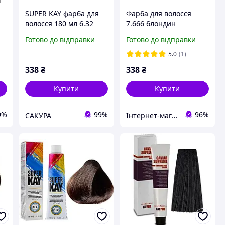
SUPER KAY фарба для
Фарба для волосся
волосся 180 мл 6.32
7.666 блондин
бежевий темно-
червоний екстра
Готово до відправки
Готово до відправки
русявий kay pro
інтенсивний Super Kay
KayPro, 180 мл
5.0
(1)
338
₴
338
₴
Купити
Купити
9%
99%
96%
САКУРА
Інтернет-магазин матеріалів для нарощування нігтів та вій