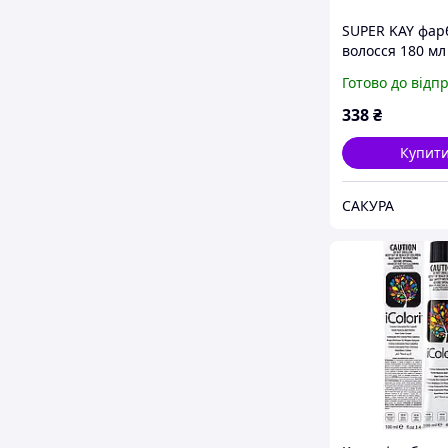
SUPER KAY фар
волосся 180 мл
блондин черв
Готово до відп
інтенсивний k
338
₴
Купит
САКУРА