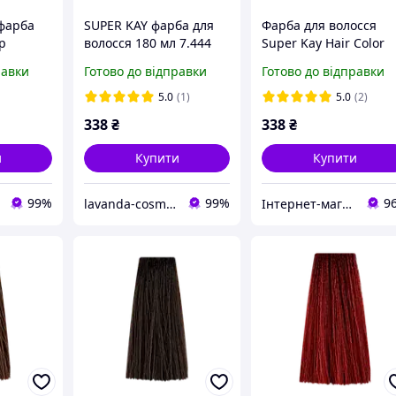
-фарба
SUPER KAY фарба для
Фарба для волосся
р
волосся 180 мл 7.444
Super Kay Hair Color
екстраігровий мідний
Cream 5.00 світло-
равки
Готово до відправки
Готово до відправки
блондин KAY PRO
коричневий, 180 мл
5.0
(1)
5.0
(2)
338
₴
338
₴
и
Купити
Купити
99%
99%
9
lavanda-cosmetic.prom.ua
Інтернет-магазин матеріалів для нарощування нігтів та вій