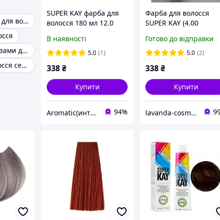
SUPER KAY фарба для
Фарба для волосся
Тонуюча маска для волосся
волосся 180 мл 12.0
SUPER KAY (4.00
екстра супер
коричневий
осся
В наявності
Готово до відправки
платиновий
інтенсивний)180 мл
Відтінкові бальзами для волосся
натуральний блондин
5.0
(1)
5.0
(2)
kaypro
Фарба для волосся сенко палітра
338
₴
338
₴
Купити
Купити
94%
9
Aromatic(интернет- магазин)
lavanda-cosmetic.prom.ua