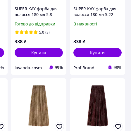
SUPER KAY фарба для
SUPER KAY фарба для
волосся 180 мл 5.8
волосся 180 мл 5.22
світло-каштановий
світло-каштановий
Готово до відправки
В наявності
шоколад KAYPRO
фіолетовий
інтенсивний kaypro
5.0
(3)
338
₴
338
₴
Купити
Купити
9%
99%
98%
lavanda-cosmetic.prom.ua
Prof Brand