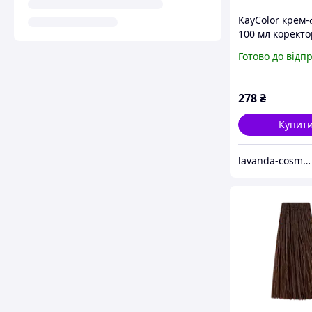
KayColor крем
100 мл коректо
срібний
Готово до відп
278
₴
Купит
lavanda-cosmetic.prom.ua