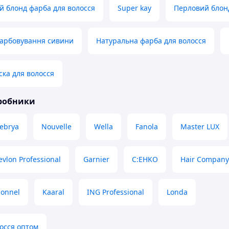
 блонд фарба для волосся
Super kay
Перловий блон
фарбовування сивини
Натуральна фарба для волосся
ска для волосся
иробники
ebrya
Nouvelle
Wella
Fanola
Master LUX
evlon Professional
Garnier
C:EHKO
Hair Company
ionnel
Kaaral
ING Professional
Londa
осся оптом