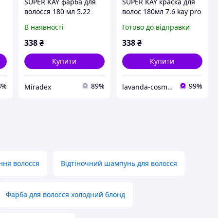
SUPER KAY фарба для
SUPER KAY краска для
волосся 180 мл 5.22
волос 180мл 7.6 kay pro
світло-каштановий
В наявності
Готово до відправки
фіолетовий
інтенсивний kaypro
338
₴
338
₴
Купити
Купити
8%
89%
99%
Miradex
lavanda-cosmetic.prom.ua
ння волосся
Відтіночний шампунь для волосся
Фарба для волосся холодний блонд