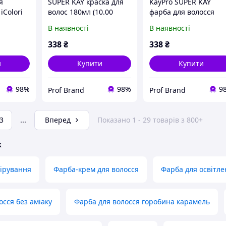
я
SUPER KAY краска для
KayPro SUPER KAY
iColori
волос 180мл (10.00
фарба для волосся
світлий
платиновый блондин
180мл (3.00 темно
В наявності
В наявності
ин, 90
интенсивный)
коричневий
інтенсивний)
338
₴
338
₴
и
Купити
Купити
98%
98%
9
Prof Brand
Prof Brand
3
...
Вперед
Показано 1 - 29 товарів з 800+
ж
ірування
Фарба-крем для волосся
Фарба для освітле
осся без аміаку
Фарба для волосся горобина карамель