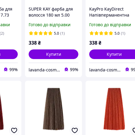
ба для
SUPER KAY фарба для
KayPro KayDirect
 7.73
волосся 180 мл 5.00
Напівперманентна
чневий
світло-коричневий
фарба для волосся
равки
Готово до відправки
Готово до відправки
PRO
інтенсивний kay pro
прямої дії 100мл
(INTENSE Червона)
(2)
5.0
(1)
5.0
(1)
338
₴
338
₴
и
Купити
Купити
99%
99%
9
lavanda-cosmetic.prom.ua
lavanda-cosmetic.prom.ua