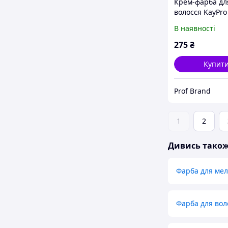
Крем-фарба дл
волосся KayPro 
NEW 9.32 дуже 
В наявності
бежевий блонд
мл
275
₴
Купит
Prof Brand
1
2
Дивись тако
Фарба для мел
Фарба для вол