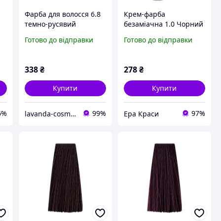
Фарба для волосся 6.8
Крем-фарба
темно-русявий
безаміачна 1.0 Чорний
шоколад Super Kay
Caviar Supreme KayPro,
Готово до відправки
Готово до відправки
KayPro, 180 мл
100 мл
338
₴
278
₴
Купити
Купити
6%
99%
97%
lavanda-cosmetic.prom.ua
Ера Краси