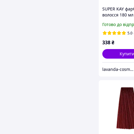
SUPER KAY фар
волосся 180 мл
блондин кори
Готово до відп
холодний KAY 
5.0
338
₴
Купит
lavanda-cosmetic.prom.ua