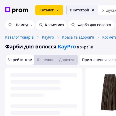
Каталог
В категорії
Шампунь
Косметика
Фарба для волосся
Каталог товарів
KayPro
Краса та здоров'я
Космети
Фарби для волосся
KayPro
в Україні
За рейтингом
Дешевше
Дорожче
Призначення засоб