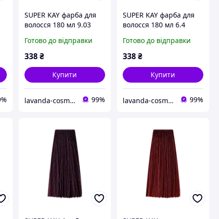
SUPER KAY фарба для
SUPER KAY фарба для
волосся 180 мл 9.03
волосся 180 мл 6.4
й
дуже світлий
темно-русявий мідний
Готово до відправки
Готово до відправки
натуральний русявий
kaypro
теплий
338
₴
338
₴
Купити
Купити
9%
99%
99%
lavanda-cosmetic.prom.ua
lavanda-cosmetic.prom.ua