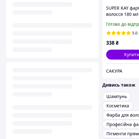
SUPER KAY фар
волосся 180 мл
попелястий бл
Готово до відп
KAY PRO
5.0
338
₴
Купит
САКУРА
Дивись також
Шампунь
Косметика
Фарба для вол
Пігменти прямо