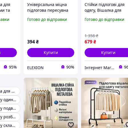
ка для
Універсальна міцна
Стійки підлогові для
ми та
підлогова пересувна
одягу, Вішалка для
08 x 36
стійка вішалка для
спальні Вішалки для
равки
Готово до відправки
Готово до відправки
одягу Coat Rack EL0227
одягу підлогові
гардероба MH-92
1 358
₴
394
₴
679
₴
и
Купити
Купити
95%
90%
9
ELEXION
Інтернет Магазин "Tano"
Стійка металева для одягу
Стійка для одягу одинарна
Стійка для одягу подвійна
Стійка для одягу розбірна
Стійка для одягу складна