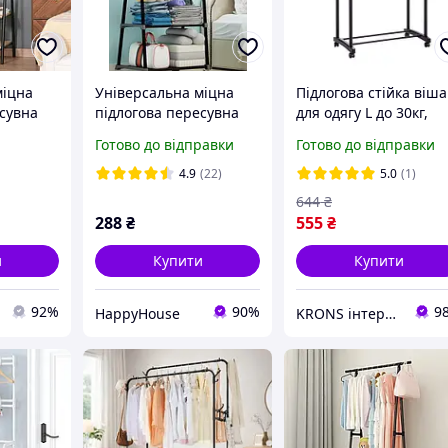
міцна
Універсальна міцна
Підлогова стійка віша
есувна
підлогова пересувна
для одягу L до 30кг,
 для
стійка вішалка для
130x45x160см
Готово до відправки
Готово до відправки
яними
одягу Coat Rack HP227
регульована
4.9
(22)
5.0
(1)
644
₴
288
₴
555
₴
и
Купити
Купити
92%
90%
9
HappyHouse
KRONS інтернет-магазин