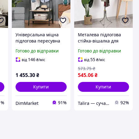
Універсальна міцна
Металева підлогова
підлогова пересувна
стійка-вішалка для
стійка вішалка для
одягу Coat Rack тренога
Готово до відправки
Готово до відправки
одягу з дерев'яними
16 гачків
полицями
146
55
від
₴
/міс
від
₴
/міс
573
.75
₴
1 455
.30
₴
545
.06
₴
Купити
Купити
1%
91%
92%
DimMarket
Talira — сучасний онлайн-магазин. Відправка Новою Поштою по Україні.