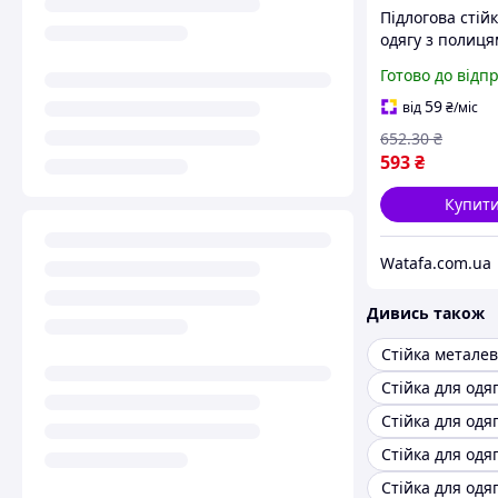
Підлогова стій
одягу з полиця
гачками 170 x 1
Готово до відп
см
59
від
₴
/міс
652
.30
₴
593
₴
Купит
Watafa.com.ua
Дивись також