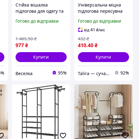
Стійка вішалка
Універсальна міцна
підлогова для одягу та
підлогова пересувна
взуття чорного кольору
стійка вішалка для
Готово до відправки
Готово до відправки
компактна для
одягу Coat Rack
зберігання в
41
від
₴
/міс
передпокої спальні
1 465
.50
₴
432
₴
FLAME
977
₴
410
.40
₴
Купити
Купити
6%
95%
92%
Веселка
Talira — сучасний онлайн-магазин. Відправка Новою Поштою по Україні.