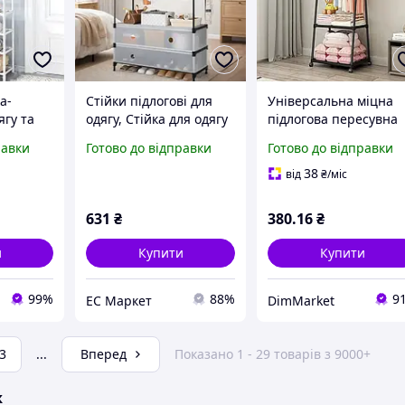
а-
Стійки підлогові для
Універсальна міцна
ягу та
одягу, Стійка для одягу
підлогова пересувна
ми Білий
складна, Вішалка
стійка вішалка для
равки
Готово до відправки
Готово до відправки
спальні Обертова
одягу Coat Rack
стійка ZY-77
38
від
₴
/міс
631
₴
380
.16
₴
и
Купити
Купити
99%
88%
9
EС Маркет
DimMarket
3
...
Вперед
Показано 1 - 29 товарів з 9000+
ж