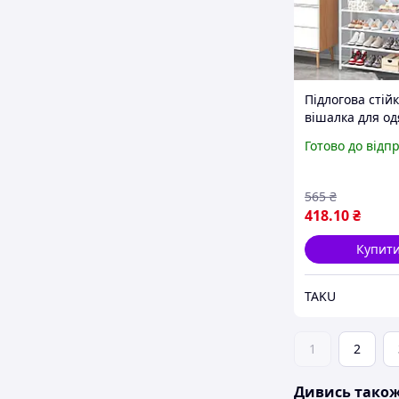
Підлогова стійк
вішалка для од
взуття з гачка
Готово до відп
565
₴
418
.10
₴
Купит
TAKU
1
2
Дивись тако