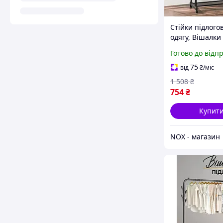
Стійки підлогов
одягу, Вішалки
160 см, Подвій
Готово до відп
75
від
₴
/міс
1 508
₴
754
₴
Купит
NOX - магазин