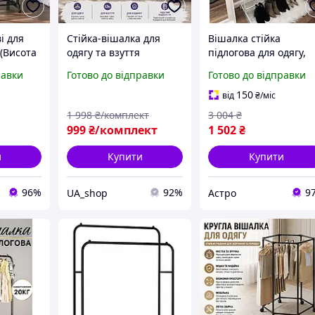
і для
Стійка-вішалка для
Вішалка стійка
 (Висота
одягу та взуття
підлогова для одягу,
на), NOX
подвійна Multipurpose
Якісна вішалка-стійка
равки
Готово до відправки
Готово до відправки
Hanger Підлогові стійки
(Висота 152см,
для одягу 96х44х162см
Навантаження до 20кг
150
від
₴
/міс
Вішалки напольні
Біла), AST
1 998
₴/комплект
3 004
₴
999
₴/комплект
1 502
₴
и
Купити
Купити
96%
92%
9
UA_shop
Астро