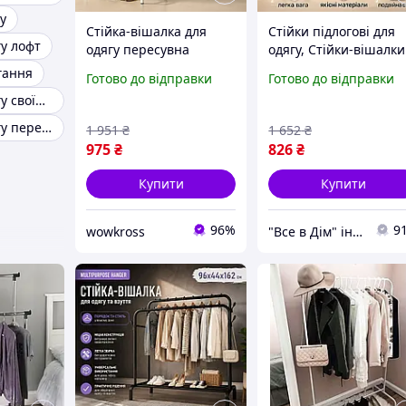
у
Стійка-вішалка для
Стійки підлогові для
гу лофт
одягу пересувна
одягу, Стійки-вішалки
подвійна, Вішалка
для одягу Вішалка
гання
Готово до відправки
Готово до відправки
підлогова гардеробна,
підлогова в спальню
Стійка для одягу своїми руками
Стійка металева для
LM-48
одягу XK-29
Стійка для одягу пересувна
1 951
₴
1 652
₴
975
₴
826
₴
Купити
Купити
96%
9
wowkross
"Все в Дім" інтернет-магазин