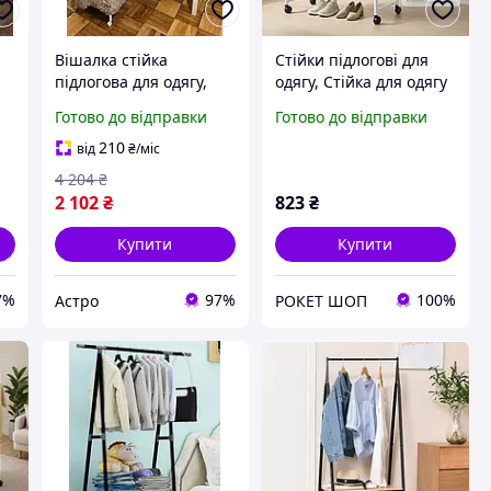
Вішалка стійка
Стійки підлогові для
підлогова для одягу,
одягу, Стійка для одягу
Переносні вішалки для
з чохлом Металева
Готово до відправки
Готово до відправки
одягу на коліщатках
вішалка передпокою
,
(Висота 175 см, Біла),
VM-82
210
від
₴
/міс
AST
4 204
₴
2 102
₴
823
₴
Купити
Купити
7%
97%
100%
Астро
РОКЕТ ШОП