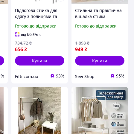
Підлогова стійка для
Стильна та практична
одягу з полицями та
вішалка стійка
гачками 170 x 108 x 36
підлогова для одягу,
Готово до відправки
Готово до відправки
см
універсальна стійка
для речей, взуття
66
від
₴
/міс
734
.72
₴
1 898
₴
656
₴
949
₴
Купити
Купити
1%
93%
95%
Fifti.com.ua
Sevi Shop