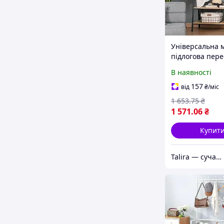
Універсальна 
підлогова пер
стійка вішалка
В наявності
одягу з дерев'
полицями
157
від
₴
/міс
1 653
.75
₴
1 571
.06
₴
Купит
Talira — сучасний онлайн-магазин. Відправка Новою Поштою по Україні.