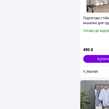
Підлогова стій
вішалка для од
взуття Grant Bl
Готово до відп
490
₴
Купит
V_Market