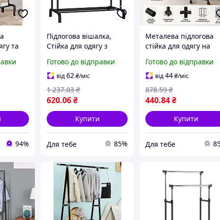
ка
Підлогова вішалка,
Металева підлогова
ягу та
Стійка для одягу з
стійка для одягу на
ack D07
полицею для взуття,
колесах навантаженн
равки
Готово до відправки
Готово до відправки
Подвійний органайзер
до 30 кг
для гардеробу
62
44
від
₴
/міс
від
₴
/міс
мод.3819472
1 237
.03
₴
878
.59
₴
620
.06
₴
440
.84
₴
и
Купити
Купити
94%
85%
8
Для тебе
Для тебе