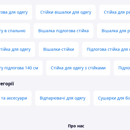
гова для одягу
Стійки вішалки для одягу
Стійка для р
ягу в спальню
Вішалка підлогова стійка
Вішалка для р
тійка для одягу
Вішалки-стійки
Підлогова стійка для 
гу підлогова 140 см
Стійка для одягу з стійками
Підло
егорії
 та аксесуари
Відпарювачі для одягу
Сушарки для бі
Про нас