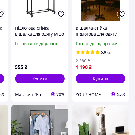
к
Підлогова стійка
Вішалка-стійка
вішалка для одягу M до
підлогова для одягу
30кг, 80x37x155см
АКЛАС Магнол VKY-
Готово до відправки
Готово до відправки
регульована
6023b Чорний,
металеві вішалки для
5.0
(2)
передпокою
2 380
₴
555
₴
1 190
₴
Купити
Купити
8%
98%
93%
Магазин "Freedelivery"
YOUR HOME