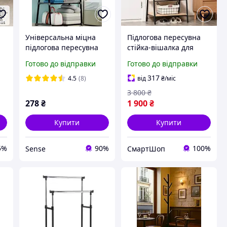
Універсальна міцна
Підлогова пересувна
підлогова пересувна
стійка-вішалка для
я
стійка вішалка для
одягу, Універсальна
Готово до відправки
Готово до відправки
одягу Coat Rack SN27
стійка з дерев'яними
полицями для
317
4.5
(8)
від
₴
/міс
зберігання речей
3 800
₴
278
₴
1 900
₴
Купити
Купити
5%
90%
100%
Sense
СмартШоп