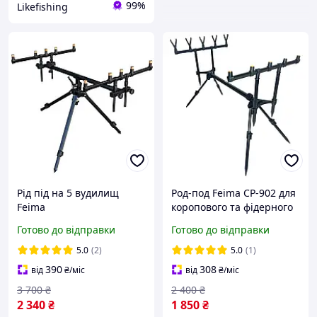
99%
Likefishing
Рід під на 5 вудилищ
Род-под Feima CP-902 для
Feima
коропового та фідерного
лову на 5 вудлищ
Готово до відправки
Готово до відправки
5.0
(2)
5.0
(1)
390
308
від
₴
/міс
від
₴
/міс
3 700
₴
2 400
₴
2 340
₴
1 850
₴