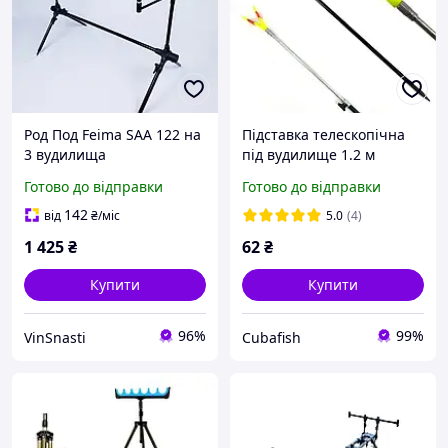
Род Под Feima SAA 122 на
Підставка телескопічна
3 вудилища
під вудилище 1.2 м
Готово до відправки
Готово до відправки
142
від
₴
/міс
5.0
(4)
1 425
₴
62
₴
Купити
Купити
96%
99%
VinSnasti
Cubafish