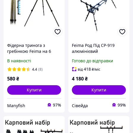
Фідерна тринога з
Feima Род Під CP-919
гребінкою Feima на 6
алюмінієвий
вудлищ
(трансформер) на 4
В наявності
Готово до відправки
вудлища
418
4.4
(8)
від
₴
/міс
580
₴
4 180
₴
Купити
Купити
97%
99%
Manyfish
Сівейда