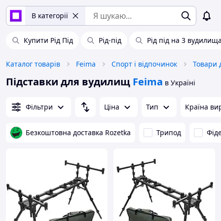
В категорії
Купити Рід Під
Рід-під
Рід під на 3 вудилищ
Каталог товарів
Feima
Спорт і відпочинок
Товари 
Підставки для вудилищ
Feima
в Україні
Фільтри
Ціна
Тип
Країна ви
Безкоштовна доставка Rozetka
Трипод
Фід