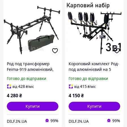
Род под трансформер
Короповий комплект Род-
Feima-919 алюмінієвий,
под алюмінієвий на 5
на 4 вудилища
вудилищ + сигналізатори
Готово до відправки
Готово до відправки
+ свінгери на штанзі
428
415
від
₴
/міс
від
₴
/міс
4 280
₴
4 150
₴
Купити
Купити
99%
99%
DILF.IN.UA
DILF.IN.UA