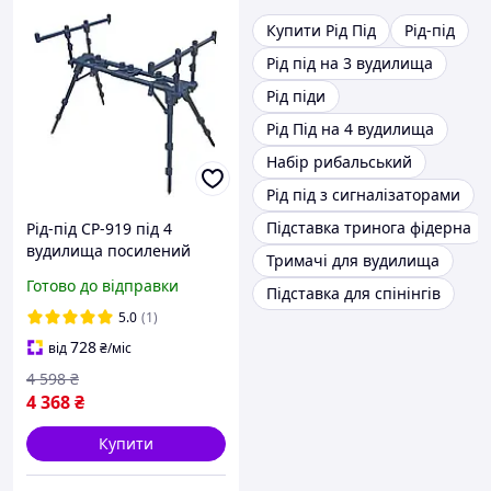
Купити Рід Під
Рід-під
Рід під на 3 вудилища
Рід піди
Рід Під на 4 вудилища
Набір рибальський
Рід під з сигналізаторами
Підставка тринога фідерна
Рід-під CP-919 під 4
вудилища посилений
Тримачі для вудилища
Feima
Готово до відправки
Підставка для спінінгів
5.0
(1)
728
від
₴
/міс
4 598
₴
4 368
₴
Купити