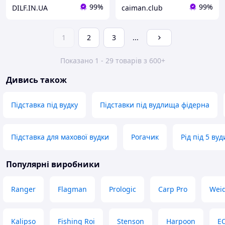
99%
99%
DILF.IN.UA
caiman.club
1
2
3
...
Показано 1 - 29 товарів з 600+
Дивись також
Підставка під вудку
Підставки під вудлища фідерна
Підставка для махової вудки
Рогачик
Рід під 5 ву
Популярні виробники
Ranger
Flagman
Prologic
Carp Pro
Wei
Kalipso
Fishing Roi
Stenson
Harpoon
E