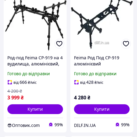
Род-под Feima CP-919 на 4
Feima Род Под CP-919
вудилища, алюмінієвий,
алюмінієвий
регульований, з чохлом
(трансформер) на 4
Готово до відправки
Готово до відправки
вудлища
666
428
від
₴
/міс
від
₴
/міс
4 200
₴
3 999
₴
4 280
₴
Купити
Купити
99%
99%
😎Оптовик.com
DILF.IN.UA