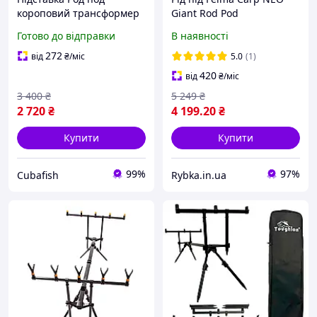
короповий трансформер
Giant Rod Pod
на 5 вудилищ Feima CP-
трансформер на 4
Готово до відправки
В наявності
930 Rod Pod
вудилища
272
від
₴
/міс
5.0
(1)
420
від
₴
/міс
3 400
₴
5 249
₴
2 720
₴
4 199
.20
₴
Купити
Купити
99%
97%
Cubafish
Rybka.in.ua