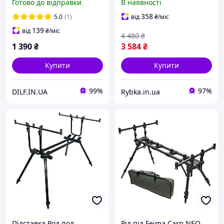
Готово до відправки
В наявності
TLI-28
358
5.0
(1)
від
₴
/міс
139
від
₴
/міс
4 480
₴
1 390
₴
3 584
₴
Купити
Купити
99%
97%
DILF.IN.UA
Rybka.in.ua
Підставка Род под
Рід під Feima Carp NEO