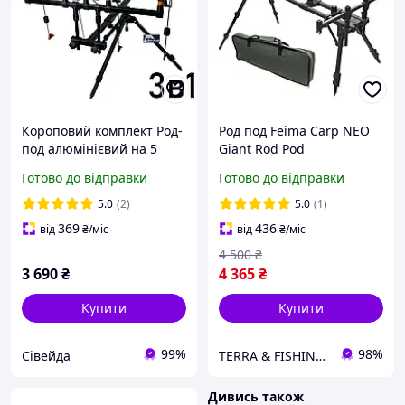
Короповий комплект Род-
Род под Feima Carp NEO
под алюмінієвий на 5
Giant Rod Pod
вудилищ + сигналізатори
трансформер на 4
Готово до відправки
Готово до відправки
+ свінгери на штанзі
вудилища
5.0
(2)
5.0
(1)
369
436
від
₴
/міс
від
₴
/міс
4 500
₴
3 690
₴
4 365
₴
Купити
Купити
99%
98%
Сівейда
TERRA & FISHING SHOP
Дивись також