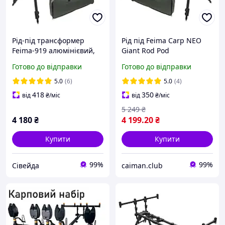
Рід-під трансформер
Рід під Feima Carp NEO
Feima-919 алюмінієвий,
Giant Rod Pod
на 4 вудилища
трансформер на 4
Готово до відправки
Готово до відправки
вудилища
5.0
(6)
5.0
(4)
418
350
від
₴
/міс
від
₴
/міс
5 249
₴
4 180
₴
4 199
.20
₴
Купити
Купити
99%
99%
Сівейда
caiman.club