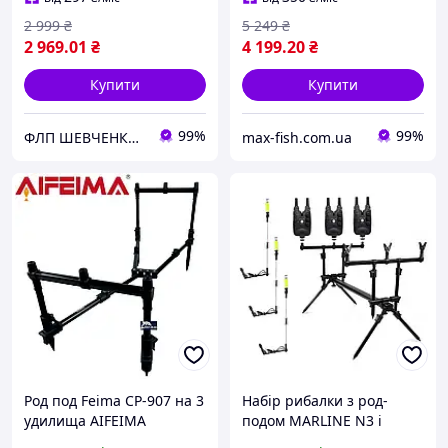
2 999
₴
5 249
₴
2 969
.01
₴
4 199
.20
₴
Купити
Купити
99%
99%
ФЛП ШЕВЧЕНКО ГЕННАДІЙ ОЛЕКСАНДРОВИЧ
max-fish.com.ua
Род под Feima CP-907 на 3
Набір рибалки з род-
удилища AIFEIMA
подом MARLINE N3 і
сигналізаторами Feima