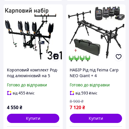
Короповий комплект Род-
НАБІР Рід під Feima Carp
под алюмінієвий на 5
NEO Giant + 4
вудилищ + сигналізатори
сигналізатори з
Готово до відправки
Готово до відправки
+ свінгери на штанзі з
пейджером SAMS FISH
підклюенням
трансформер на 4
455
593
від
₴
/міс
від
₴
/міс
вудлища
8 900
₴
4 550
₴
7 120
₴
Купити
Купити