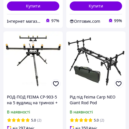
Купити
Купити
97%
99%
Інтернет магазин товарів для риболовлі Fishermen
😎Оптовик.com
РОД-ПОД FEIMA CP-903-5
Рід під Feima Carp NEO
на 5 вудлищ на тринозі +
Giant Rod Pod
4 рогачі в подарунок!
трансформер на 4
В наявності
В наявності
вудилища
5.0
(2)
5.0
(2)
297
350
від
₴
/міс
від
₴
/міс