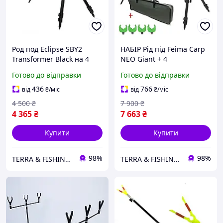
Род под Eclipse SBY2
НАБІР Рід під Feima Carp
Transformer Black на 4
NEO Giant + 4
вудилища складаний
сигналізатори з
Готово до відправки
Готово до відправки
алюмінієвий Carp Rod
пейджером SAMS FISH
Pod
трансформер на 4
436
766
від
₴
/міс
від
₴
/міс
вудлища
4 500
₴
7 900
₴
4 365
₴
7 663
₴
Купити
Купити
98%
98%
TERRA & FISHING SHOP
TERRA & FISHING SHOP