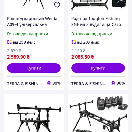
Род-под карповий Weida
Род-под Touglon Fishing
A09-4 універсальна
SNF на 3 вудилища Carp
підставка на 4 5 вудилищ
Rod Pod алюмінієвий
Готово до відправки
Готово до відправки
259
209
від
₴
/міс
від
₴
/міс
2 670
₴
2 150
₴
2 589
.90
₴
2 085
.50
₴
Купити
Купити
98%
98%
TERRA & FISHING SHOP
TERRA & FISHING SHOP