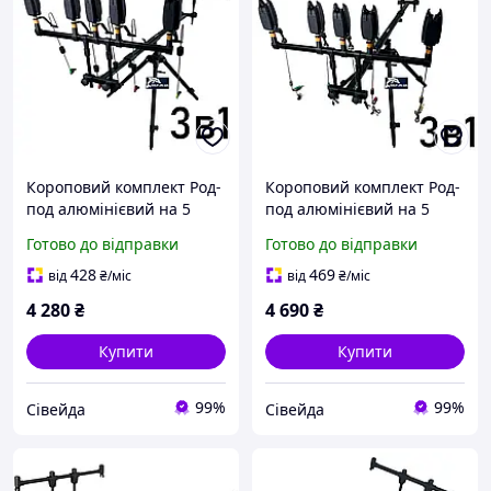
Короповий комплект Род-
Короповий комплект Род-
под алюмінієвий на 5
под алюмінієвий на 5
вудилищ + сигналізатори
вудилищ + сигналізатори
Готово до відправки
Готово до відправки
+ свінгери на штанзі
+ свінгери на штанзі з
підклюенням
428
469
від
₴
/міс
від
₴
/міс
4 280
₴
4 690
₴
Купити
Купити
99%
99%
Сівейда
Сівейда