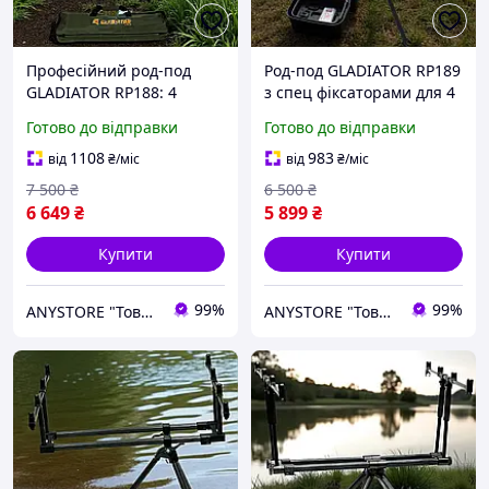
Професійний род-под
Род-под GLADIATOR RP189
GLADIATOR RP188: 4
з спец фіксаторами для 4
вудилища, регульована
вудилищ компактний 2,8
Готово до відправки
Готово до відправки
рама, висота та ширина
кг, у комплекті зручний
Міцна конструкція,
чохол
1108
983
від
₴
/міс
від
₴
/міс
зручне
7 500
₴
6 500
₴
налаштування+чохол
6 649
₴
5 899
₴
Купити
Купити
99%
99%
ANYSTORE "Товари для дому та активного відпочинку"
ANYSTORE "Товари для дому та активного відпочинку"