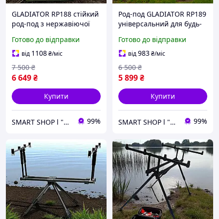
GLADIATOR RP188 стійкий
Род-под GLADIATOR RP189
род-под з нержавіючої
універсальний для будь-
сталі на 4 вудилища,
якої поверхні, висота 41
Готово до відправки
Готово до відправки
телескопічні ніжки
74 см підставка до 4
Ідеально підходить для
вудилищ
1108
983
від
₴
/міс
від
₴
/міс
різних умов ловлі
7 500
₴
6 500
₴
6 649
₴
5 899
₴
Купити
Купити
99%
99%
SMART SHOP l "Товари для дому та активного відпочинку"
SMART SHOP l "Товари для дому та активного відпочинку"