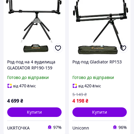
Род-под на 4 вудилища
Род-под Gladiator RP153
GLADIATOR RP190-159
(GL8167) для активної
Готово до відправки
Готово до відправки
риболовлі
470
420
від
₴
/міс
від
₴
/міс
5 149
₴
4 699
₴
4 198
₴
Купити
Купити
97%
96%
UKRТОЧКА
Uniconn