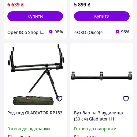
6 639
₴
5 899
₴
Купити
Купити
98%
98%
Open&Co Shop l Товари з Європи
⭐OXO (Оксо)⭐
Род-под GLADIATOR RP153
Буз-бар на 3 вудилища
(30 см) Gladiator H11
Готово до відправки
Готово до відправки