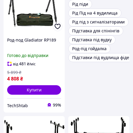
Рід піди
Рід Під на 4 вудилища
Рід під з сигналізаторами
Підставка для спінінгів
Підставка під вудку
Род-под Gladiator RP189
Род-під гойдалка
Готово до відправки
Підставки під вудлища фідер
481
від
₴
/міс
5 899
₴
4 808
₴
Купити
99%
TechShtab