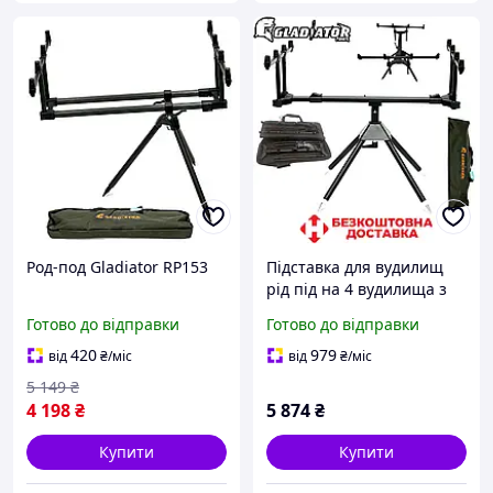
Род-под Gladiator RP153
Підставка для вудилищ
рід під на 4 вудилища з
чохлом на 4 регульованих
Готово до відправки
Готово до відправки
ніжках Gladiator RP190-
159 вага 3 кг
420
979
від
₴
/міс
від
₴
/міс
5 149
₴
4 198
₴
5 874
₴
Купити
Купити