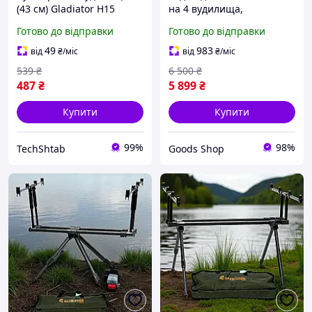
(43 см) Gladiator H15
на 4 вудилища,
телескопічні ніжки, стійка
Готово до відправки
Готово до відправки
конструкція
49
983
від
₴
/міс
від
₴
/міс
539
₴
6 500
₴
487
₴
5 899
₴
Купити
Купити
99%
98%
TechShtab
Goods Shop