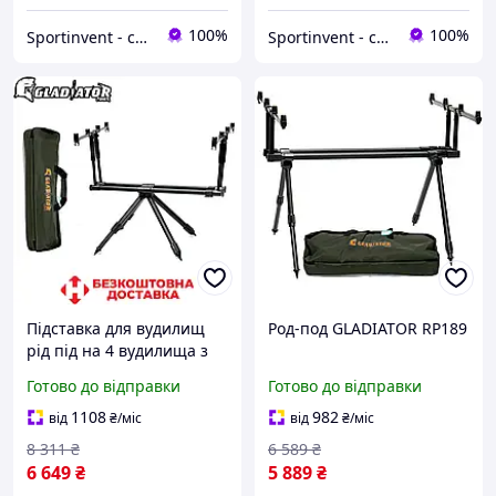
100%
100%
Sportinvent - спортивний інтернет магазин
Sportinvent - спортивний інтернет магазин
Підставка для вудилищ
Род-под GLADIATOR RP189
рід під на 4 вудилища з
чохлом на регульованих
Готово до відправки
Готово до відправки
ніжках Gladiator RP188
1108
982
від
₴
/міс
від
₴
/міс
8 311
₴
6 589
₴
6 649
₴
5 889
₴