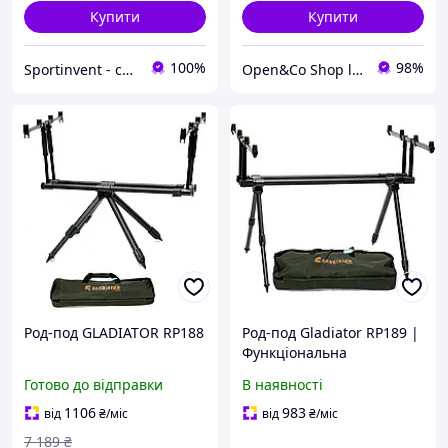
Купити
Купити
100%
98%
Sportinvent - спортивний інтернет магазин
Open&Co Shop l Товари з Європи
Род-под GLADIATOR RP188
Род-под Gladiator RP189 |
Функціональна
риболовна підставка для
Готово до відправки
В наявності
одночасного розміщення
4-х вудлищ
1106
983
від
₴
/міс
від
₴
/міс
7 189
₴