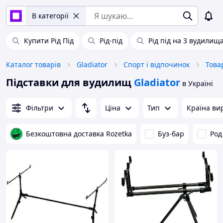
В категорії
Купити Рід Під
Рід-під
Рід під на 3 вудилищ
Каталог товарів
Gladiator
Спорт і відпочинок
Това
Підставки для вудилищ
Gladiator
в Україні
Фільтри
Ціна
Тип
Країна ви
Безкоштовна доставка Rozetka
Буз-бар
Род