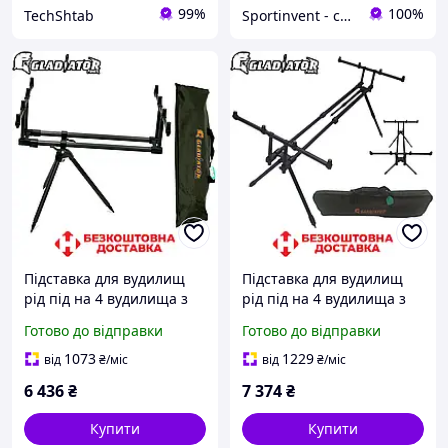
99%
100%
TechShtab
Sportinvent - спортивний інтернет магазин
Підставка для вудилищ
Підставка для вудилищ
рід під на 4 вудилища з
рід під на 4 вудилища з
чохлом на 3 регульованих
чохлом на 4 регульованих
Готово до відправки
Готово до відправки
ніжках Gladiator RP153
ніжках Gladiator RP189
вага 3,1 кг
вага 2,8 кг
1073
1229
від
₴
/міс
від
₴
/міс
6 436
₴
7 374
₴
Купити
Купити