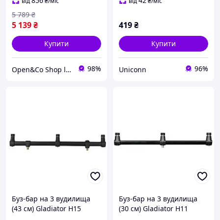
856
42
від
₴
/міс
від
₴
/міс
5 789
₴
5 139
₴
419
₴
Купити
Купити
98%
96%
Open&Co Shop l Товари з Європи
Uniconn
Буз-бар на 3 вудилища
Буз-бар на 3 вудилища
(43 см) Gladiator H15
(30 см) Gladiator H11