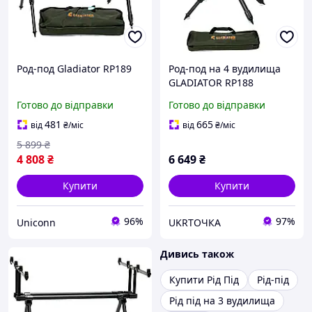
Род-под Gladiator RP189
Род-под на 4 вудилища
GLADIATOR RP188
(GL8166) для активної
Готово до відправки
Готово до відправки
риболовлі
481
665
від
₴
/міс
від
₴
/міс
5 899
₴
4 808
₴
6 649
₴
Купити
Купити
96%
97%
Uniconn
UKRТОЧКА
Дивись також
Купити Рід Під
Рід-під
Рід під на 3 вудилища