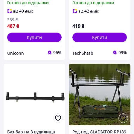
Готово до відправки
Готово до відправки
49
42
від
₴
/міс
від
₴
/міс
539
₴
487
₴
419
₴
Купити
Купити
96%
99%
Uniconn
TechShtab
Буз-бар на 3 вудилища
Род-под GLADIATOR RP189