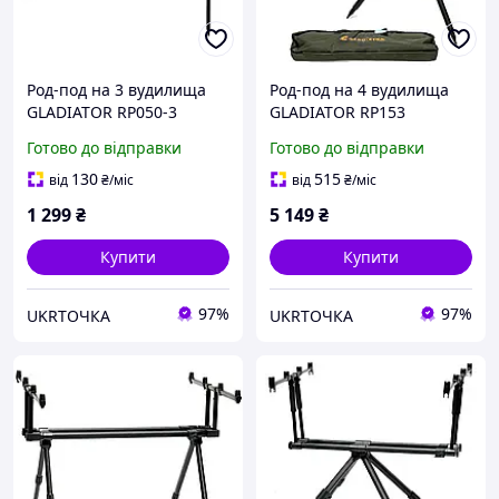
Род-под на 3 вудилища
Род-под на 4 вудилища
GLADIATOR RP050-3
GLADIATOR RP153
(GL8170) для активної
(GL8168) для активної
Готово до відправки
Готово до відправки
риболовлі
риболовлі
130
515
від
₴
/міс
від
₴
/міс
1 299
₴
5 149
₴
Купити
Купити
97%
97%
UKRТОЧКА
UKRТОЧКА