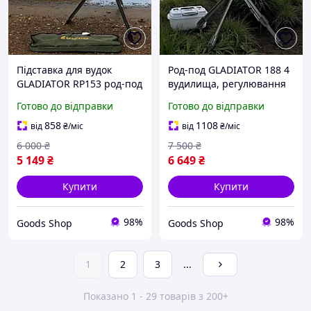
Підставка для вудок
Род-под GLADIATOR 188 4
GLADIATOR RP153 род-под
вудилища, регулювання
на 4 вудилища з
висоти та довжини, чохол
Готово до відправки
Готово до відправки
регульованою рамою та
у комплекті точне
телескопічними ніжками
налаштування під будь-
858
1108
від
₴
/міс
від
₴
/міс
який рельєф
6 000
₴
7 500
₴
5 149
₴
6 649
₴
Купити
Купити
98%
98%
Goods Shop
Goods Shop
1
2
3
...
Показано 1 - 29 товарів з 200+