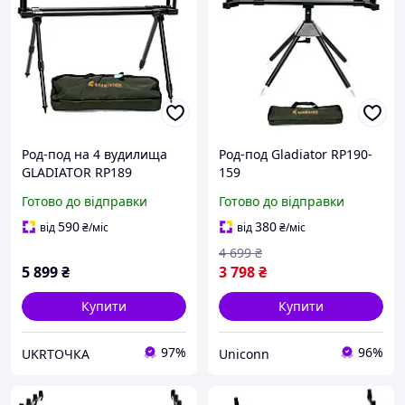
Род-под на 4 вудилища
Род-под Gladiator RP190-
GLADIATOR RP189
159
(GL8165) для активної
Готово до відправки
Готово до відправки
риболовлі
590
380
від
₴
/міс
від
₴
/міс
4 699
₴
5 899
₴
3 798
₴
Купити
Купити
97%
96%
UKRТОЧКА
Uniconn