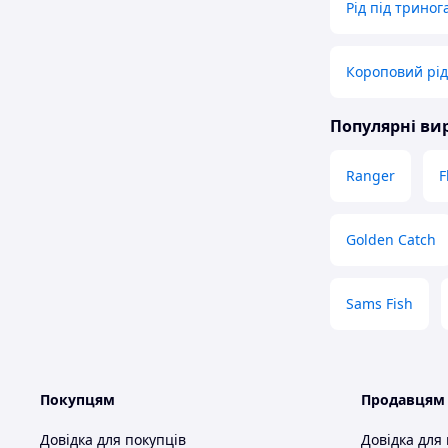
Рід під триног
Короповий рід
Популярні в
Ranger
F
Golden Catch
Sams Fish
Покупцям
Продавцям
Довідка для покупців
Довідка для