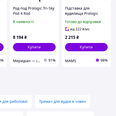
Род-под Prologic Tri-Sky
Підставка для
Pod 4 Rod
вудилища Prologic
Avenger Pod Kit &
В наявності
Готово до відправки
Carrycase 2 Rod
(1846.19.48) (g673609)
222
від
₴
/міс
8 194
₴
2 215
₴
Купити
Купити
8%
91%
98%
Меридіан — інтернет-магазин одягу та спорядження для туризму, кемпінгу та риболовлі
MAMS
и для риболовлі
Тримач для вудки в човен