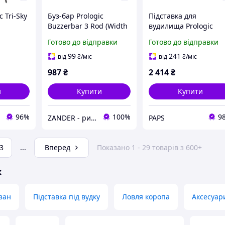
c Tri-Sky
Буз-бар Prologic
Підставка для
Buzzerbar 3 Rod (Width
вудилища Prologic
46.5cm)
Avenger Pod Kit &
Готово до відправки
Готово до відправки
Carrycase 2 Rod
(1846.19.48) o
99
241
від
₴
/міс
від
₴
/міс
987
₴
2 414
₴
и
Купити
Купити
96%
100%
9
ZANDER - рибальський інтернет-магазин
PAPS
3
...
Вперед
Показано 1 - 29 товарів з 600+
ж
азан
Підставка під вудку
Ловля коропа
Аксесуар