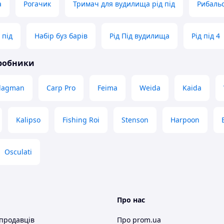
а
Рогачик
Тримач для вудилища рід під
Рибальс
 під
Набір буз барів
Рід Під вудилища
Рід під 4
иробники
lagman
Carp Pro
Feima
Weida
Kaida
Kalipso
Fishing Roi
Stenson
Harpoon
Osculati
Про нас
 продавців
Про prom.ua