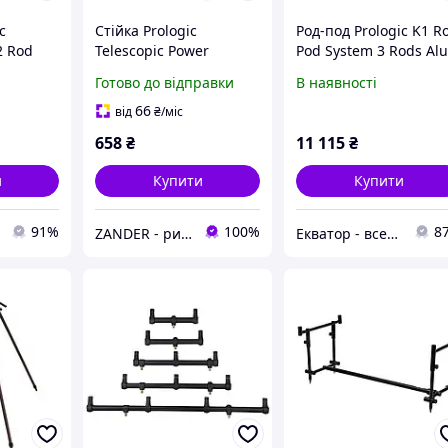
c
Стійка Prologic
Род-под Prologic K1 R
2 Rod
Telescopic Power
Pod System 3 Rods Al
Bankstick 60-90cm
Готово до відправки
В наявності
66
від
₴
/міс
658
₴
11 115
₴
и
Купити
Купити
91%
100%
8
ZANDER - рибальський інтернет-магазин
Екватор - все для риболовлі, туризму та активного відпочинку