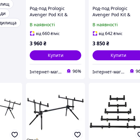
илищ
Род-под Prologic
Род-под Prologic
іди
Avenger Pod Kit &
Avenger Pod Kit &
Carrycase 2 Rod
Carrycase 3 Rod
удилища
В наявності
В наявності
660
642
від
₴
/міс
від
₴
/міс
3 960
₴
3 850
₴
Купити
Купити
96%
9
Інтернет-магазин Modern Fishing
Інтернет-магазин Modern Fishing