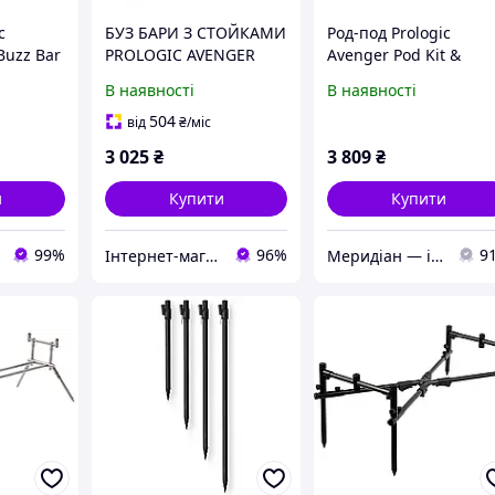
c
БУЗ БАРИ З СТОЙКАМИ
Род-под Prologic
Buzz Bar
PROLOGIC AVENGER
Avenger Pod Kit &
e 20-34cm
BUZZ BAR KIT 3 RODS
Carrycase 2 Rod
В наявності
В наявності
017473)
20-34CM
504
від
₴
/міс
3 025
₴
3 809
₴
и
Купити
Купити
99%
96%
9
Інтернет-магазин Modern Fishing
Меридіан — інтернет-магазин одягу та спорядження для туризму, кемпінгу та риболовлі