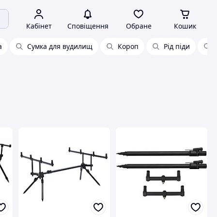
Кабінет
Сповіщення
Обране
Кошик
а
Сумка для вудилищ
Короп
Рід піди