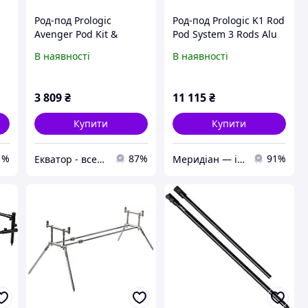
Род-под Prologic
Род-под Prologic K1 Rod
Avenger Pod Kit &
Pod System 3 Rods Alu
Carrycase 2 Rod
В наявності
В наявності
3 809
₴
11 115
₴
Купити
Купити
1%
87%
91%
Екватор - все для риболовлі, туризму та активного відпочинку
Меридіан — інтернет-магазин одягу та спорядження для туризму, кемпінгу та риболовлі