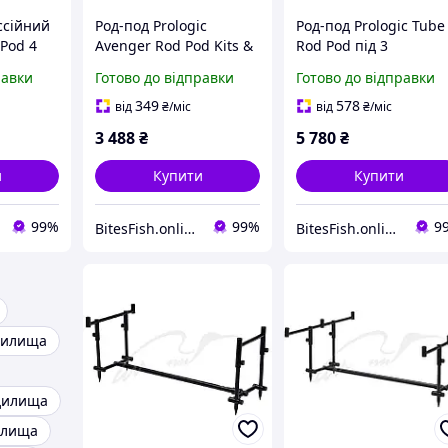
ссійний
Род-под Prologic
Род-под Prologic Tube
 Pod 4
Avenger Rod Pod Kits &
Rod Pod під 3
илища
Carrycase станина на 3
вудилища в тубусі
равки
Готово до відправки
Готово до відправки
вудочки
349
578
від
₴
/міс
від
₴
/міс
3 488
₴
5 780
₴
и
Купити
Купити
99%
99%
9
BitesFish.online
BitesFish.online
удилища
удилища
илища