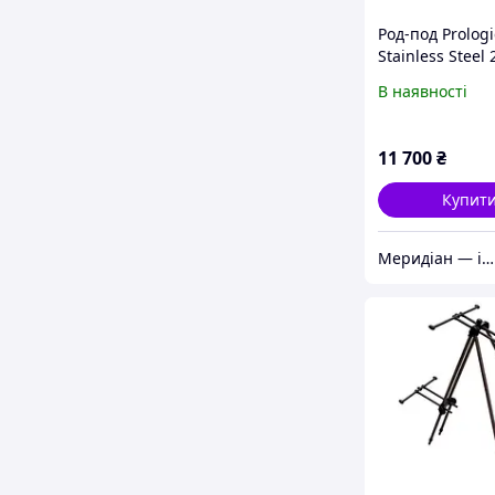
Род-под Prologi
Stainless Steel 
Pod
В наявності
11 700
₴
Купит
Меридіан — інтернет-магазин одягу та спорядження для туризму, кемпінгу та риболовлі