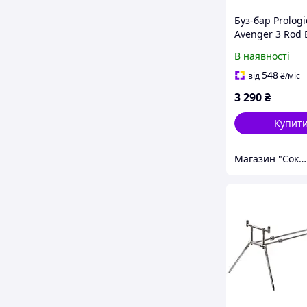
Буз-бар Prologi
Avenger 3 Rod 
Kit & Carrycas
В наявності
0.537kg (00-00
548
від
₴
/міс
3 290
₴
Купит
Магазин "Сокол". Зброя та рибальство.