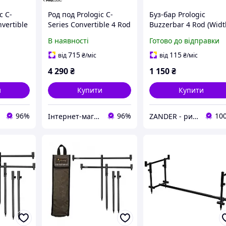
c C-
Род под Prologic C-
Буз-бар Prologic
nvertible
Series Convertible 4 Rod
Buzzerbar 4 Rod (Wid
60.5cm)
В наявності
Готово до відправки
715
115
від
₴
/міс
від
₴
/міс
4 290
₴
1 150
₴
и
Купити
Купити
96%
96%
10
Інтернет-магазин Modern Fishing
ZANDER - рибальський інтернет-магазин