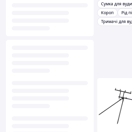
Сумка для вуд
Короп
Рід п
Тримачі для в