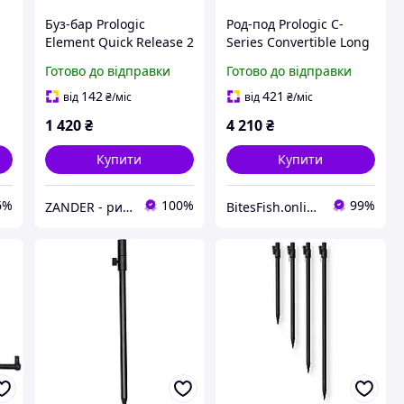
Буз-бар Prologic
Род-под Prologic C-
Element Quick Release 2
Series Convertible Long
Rod Buzz Bar 15-25cm
Legs 4 Rod Pod
Готово до відправки
Готово до відправки
142
421
від
₴
/міс
від
₴
/міс
1 420
₴
4 210
₴
Купити
Купити
6%
100%
99%
ZANDER - рибальський інтернет-магазин
BitesFish.online