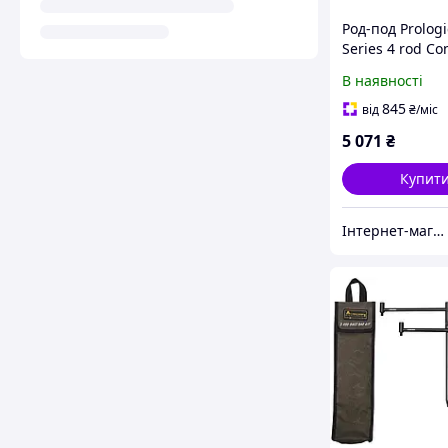
Род-под Prologi
Series 4 rod Co
Long Legs
В наявності
845
від
₴
/міс
5 071
₴
Купит
Інтернет-магазин Modern Fishing