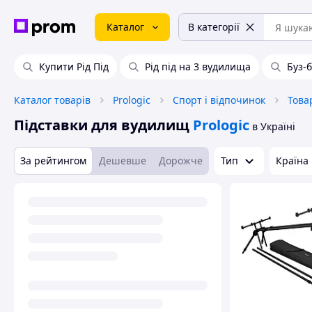
Каталог
В категорії
Купити Рід Під
Рід під на 3 вудилища
Буз-
Каталог товарів
Prologic
Спорт і відпочинок
Това
Підставки для вудилищ
Prologic
в Україні
За рейтингом
Дешевше
Дорожче
Тип
Країна