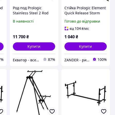
od
Род-под Prologic
Стійка Prologic Element
u
Stainless Steel 2 Rod
Quick Release Storm
Pod
Stick 80-130cm
В наявності
Готово до відправки
104
від
₴
/міс
11 700
₴
1 040
₴
Купити
Купити
7%
87%
100%
Екватор - все для риболовлі, туризму та активного відпочинку
ZANDER - рибальський інтернет-магазин