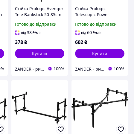
Стійка Prologic Avenger
Стійка Prologic
th
Tele Bankstick 50-85cm
Telescopic Power
поштучно
Bankstick 40-60cm
Готово до відправки
Готово до відправки
38
60
від
₴
/міс
від
₴
/міс
378
₴
602
₴
Купити
Купити
0%
100%
100%
ZANDER - рибальський інтернет-магазин
ZANDER - рибальський інтернет-магазин