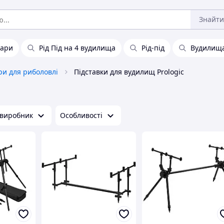
Знайти
бари
Рід Під на 4 вудилища
Рід-під
Вудилищ
ри для риболовлі
Підставки для вудилищ Prologic
 виробник
Особливості