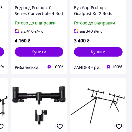
 3
Род-под Prologic C-
Буз-бар Prologic
Series Convertible 4 Rod
Goalpost Kit 2 Rods
Pod
(Width 20-24.5cm Poles
Готово до відправки
Готово до відправки
40-60cm)
416
340
від
₴
/міс
від
₴
/міс
4 160
₴
3 400
₴
Купити
Купити
9%
100%
100%
Рибальський магазин "MasterCarp"
ZANDER - рибальський інтернет-магазин