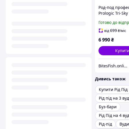
Род-под профе
Prologic Tri-Sky
Rod під 4 вуд
Готово до відп
699
від
₴
/міс
6 990
₴
Купит
BitesFish.online
Дивись також
Купити Рід Під
Рід під на 3 в
Буз-бари
Рід Під на 4 в
Рід-під
Вуд