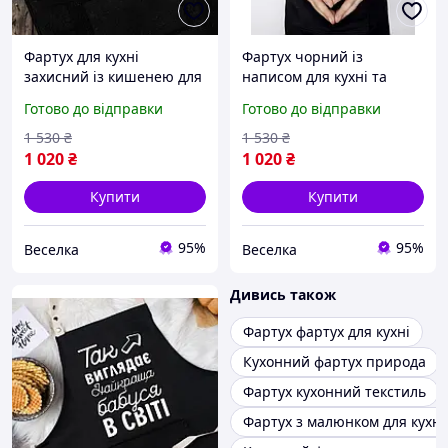
Фартух для кухні
Фартух чорний із
захисний із кишенею для
написом для кухні та
кулінарів і кухарів
барбекю стильний
Готово до відправки
Готово до відправки
зручний і стильний
аксесуар для чоловіків і
FLAME
жінок FLAME
1 530
₴
1 530
₴
1 020
₴
1 020
₴
Купити
Купити
95%
95%
Веселка
Веселка
Дивись також
Фартух фартух для кухні
Кухонний фартух природа
Фартух кухонний текстиль
Фартух з малюнком для кухні