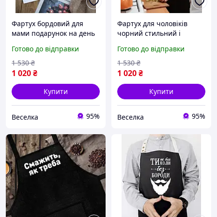
Фартух бордовий для
Фартух для чоловіків
мами подарунок на день
чорний стильний і
народження стильний
практичний помічник для
Готово до відправки
Готово до відправки
аксесуар для кухні FLAME
готування на кухні FLAME
1 530
₴
1 530
₴
1 020
₴
1 020
₴
Купити
Купити
95%
95%
Веселка
Веселка