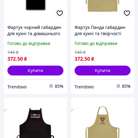
Фартух чорний габардин
Фартух Панда габардин
для кухні та домашнього
для кухні та творчості
використання стильний
стильний захисний
Готово до відправки
Готово до відправки
захист одягу
аксесуар для роботи та
готування
745
₴
745
₴
372
.50
₴
372
.50
₴
Купити
Купити
85%
85%
Trendovo
Trendovo