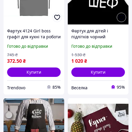
Фартух 4124 Girl boss
Фартух для дітей і
графіт для кухні та роботи
підлітків чорний
стильний захист одягу з
бавовняний для кулінарії
Готово до відправки
Готово до відправки
габардину 170гр/м
стильний помічник на
кухні FLAME
745
₴
1 530
₴
372
.50
₴
1 020
₴
Купити
Купити
85%
95%
Trendovo
Веселка