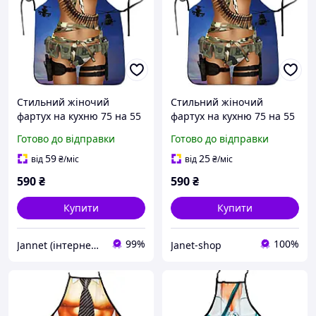
Стильний жіночий
Стильний жіночий
фартух на кухню 75 на 55
фартух на кухню 75 на 55
см різнобарвний
см різнобарвний
Готово до відправки
Готово до відправки
59
25
від
₴
/міс
від
₴
/міс
590
₴
590
₴
Купити
Купити
99%
100%
Jannet (інтернет-магазин)
Janet-shop