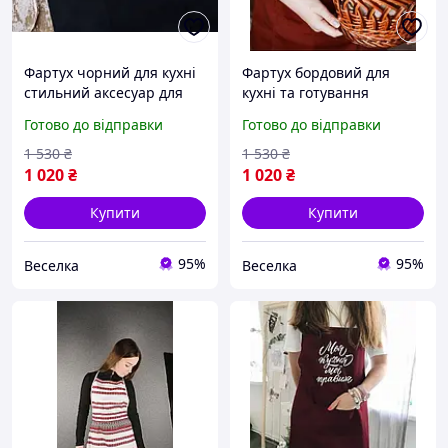
Фартух чорний для кухні
Фартух бордовий для
стильний аксесуар для
кухні та готування
мами з кишенею та
стильний і міцний
Готово до відправки
Готово до відправки
регульованими
аксесуар для домашнього
застібками FLAME
затишку FLAME
1 530
₴
1 530
₴
1 020
₴
1 020
₴
Купити
Купити
95%
95%
Веселка
Веселка