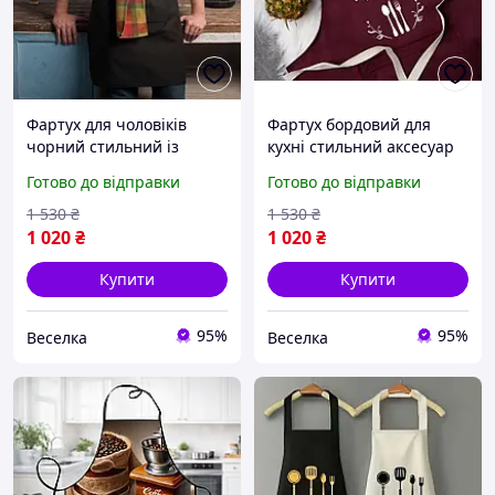
Фартух для чоловіків
Фартух бордовий для
чорний стильний із
кухні стильний аксесуар
кишенею для готування
для готування та захисту
Готово до відправки
Готово до відправки
на кухні зручний і міцний
одягу від забруднень
FLAME
FLAME
1 530
₴
1 530
₴
1 020
₴
1 020
₴
Купити
Купити
95%
95%
Веселка
Веселка