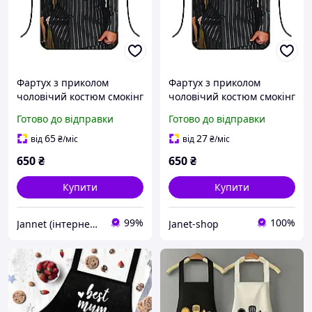
Фартух з приколом
Фартух з приколом
чоловічий костюм смокінг
чоловічий костюм смокінг
кухонний стильний для
кухонний стильний для
Готово до відправки
Готово до відправки
кухні та гриля
кухні та гриля
65
27
від
₴
/міс
від
₴
/міс
650
₴
650
₴
Купити
Купити
99%
100%
Jannet (інтернет-магазин)
Janet-shop