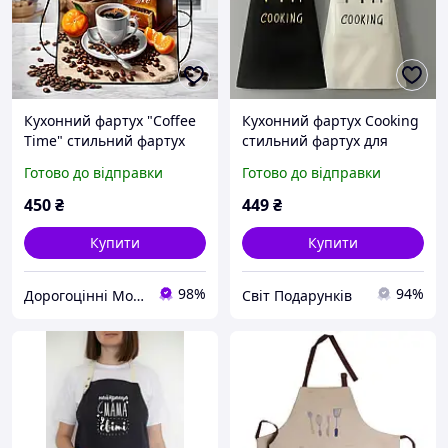
Кухонний фартух "Coffee
Кухонний фартух Cooking
Time" стильний фартух
стильний фартух для
для кухні з кавовим
кухні
Готово до відправки
Готово до відправки
дизайном
450
₴
449
₴
Купити
Купити
98%
94%
Дорогоцінні Моменти
Світ Подарунків