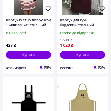
Фартух із етно-візерунком
Фартух для кухні
"Вишиванка" стильний
бордовий стильний
вибір для вашої кухні
аксесуар для
В наявності
Готово до відправки
комфортного
приготування їжі FLAME
1 530
₴
427
₴
1 020
₴
Купити
Купити
98%
95%
Фолкмаркет
Веселка