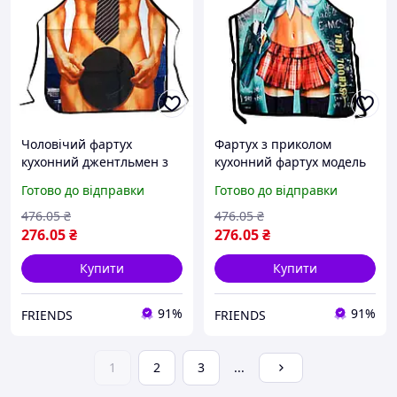
Чоловічий фартух
Фартух з приколом
кухонний джентльмен з
кухонний фартух модель
принтом смокінг prom
школярка бренд prom
Готово до відправки
Готово до відправки
стильний подарунок для
стильний дизайн для
чоловіка на кухню
кухні з кишенею
476
.05
₴
476
.05
₴
276
.05
₴
276
.05
₴
Купити
Купити
91%
91%
FRIENDS
FRIENDS
1
2
3
...