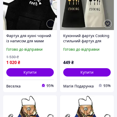
Фартух для кухні чорний
Кухонний фартух Cooking
із написом для мами
стильний фартух для
стильний і зручний
кухні
Готово до відправки
Готово до відправки
помічник у готуванні
FLAME
1 530
₴
1 020
₴
449
₴
Купити
Купити
95%
93%
Веселка
Магія Подарунка