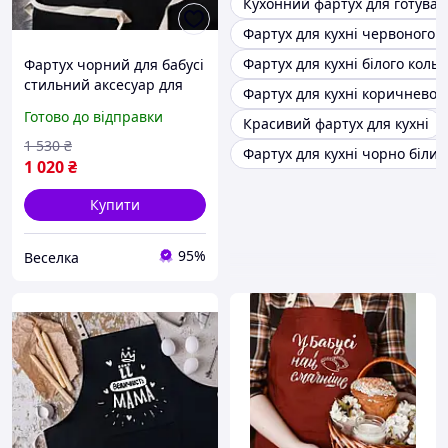
Кухонний фартух для готува
Фартух для кухні червоного 
Фартух для кухні білого коль
Фартух чорний для бабусі
стильний аксесуар для
Фартух для кухні коричневог
кухні з кишенею та
Готово до відправки
Красивий фартух для кухні
регульованими
зав'язками FLAME
1 530
₴
Фартух для кухні чорно білий
1 020
₴
Купити
95%
Веселка