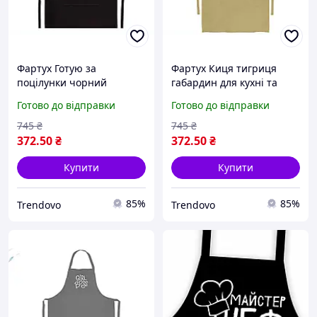
Фартух Готую за
Фартух Киця тигриця
поцілунки чорний
габардин для кухні та
габардин для кухні
кулінарії легкий і
Готово до відправки
Готово до відправки
стильний захист одягу
стильний для захисту
при приготуванні їжі
одягу
745
₴
745
₴
372
.50
₴
372
.50
₴
Купити
Купити
85%
85%
Trendovo
Trendovo