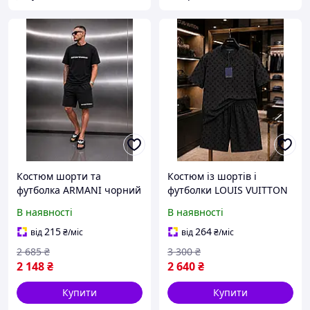
Костюм шорти та
Костюм із шортів і
футболка ARMANI чорний
футболки LOUIS VUITTON
стильний комплект для
LUX чорний стильний
В наявності
В наявності
активного відпочинку та
комплект для активного
повсякденного носіння
відпочинку
215
264
від
₴
/міс
від
₴
/міс
2 685
₴
3 300
₴
2 148
₴
2 640
₴
Купити
Купити