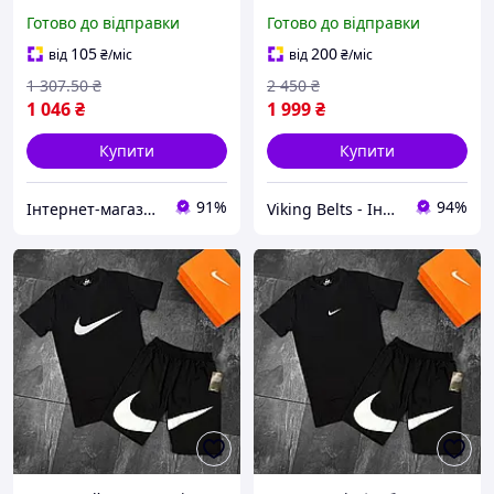
для активного відпочинку
чорного кольору Calvin
Готово до відправки
Готово до відправки
з м'якого матеріалу,
Klein стильний лляний
стильний дизайн
літній костюм
105
200
від
₴
/міс
від
₴
/міс
однотонний легкий для
1 307
.50
₴
2 450
₴
відпочинку
1 046
₴
1 999
₴
Купити
Купити
91%
94%
Інтернет-магазин Clothes-Mall
Viking Belts - Інтернет магазин шкіряних аксесуарів