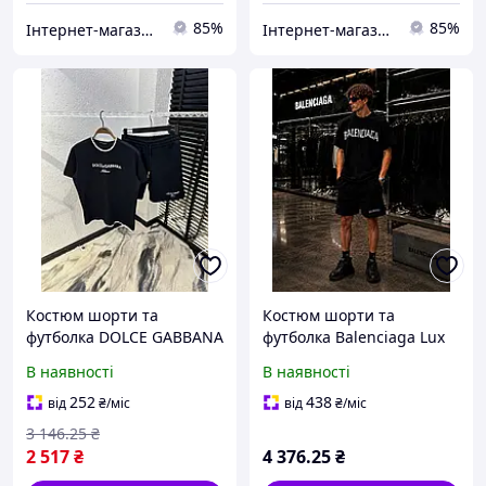
85%
85%
Інтернет-магазин SALE TOOLS
Інтернет-магазин SALE TOOLS
Костюм шорти та
Костюм шорти та
футболка DOLCE GABBANA
футболка Balenciaga Lux
LUX чорний стильний
чорний стильний
В наявності
В наявності
комплект для відпочинку
комплект для активного
та спорту
відпочинку KitShF007
252
438
від
₴
/міс
від
₴
/міс
3 146
.25
₴
2 517
₴
4 376
.25
₴