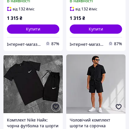
В наявності
В наявності
кольору від Adidas з
активного відпочинку
утеплювачем і
Jordan стильний і
132
132
від
₴
/міс
від
₴
/міс
вологозахистом
зручний
1 315
₴
1 315
₴
Купити
Купити
87%
87%
Інтернет-магазин Cool Top
Інтернет-магазин Cool Top
Комплект Nike Найк:
Чоловічий комплект
чорна футболка та шорти
шорти та сорочка