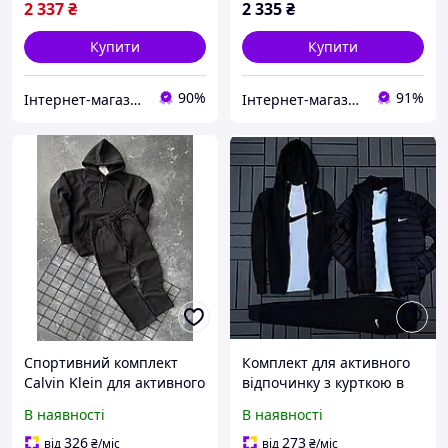
2 337
₴
2 335
₴
Купити
Купити
90%
91%
Інтернет-магазин ALL CLOTHES
Інтернет-магазин Mike Shop of Home
Спортивний комплект
Комплект для активного
Calvin Klein для активного
відпочинку з курткою в
відпочинку та тренувань
чорному кольорі Nike
В наявності
В наявності
у стильному дизайні та
стильний худі та штани з
комфортному виконанні
легкого матеріалу
326
273
від
₴
/міс
від
₴
/міс