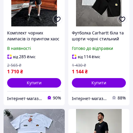
Комплект чорних
Футболка Carhartt біла та
лампасів із принтом хаос
шорти чорні стильний
для стильного образу та
комплект для активного
В наявності
Готово до відправки
активного відпочинку
відпочинку та
повсякденного носіння
285
114
від
₴
/міс
від
₴
/міс
2 565
₴
1 430
₴
1 710
₴
1 144
₴
Купити
Купити
90%
88%
Інтернет-магазин ALL CLOTHES
Інтернет-магазин Min Price