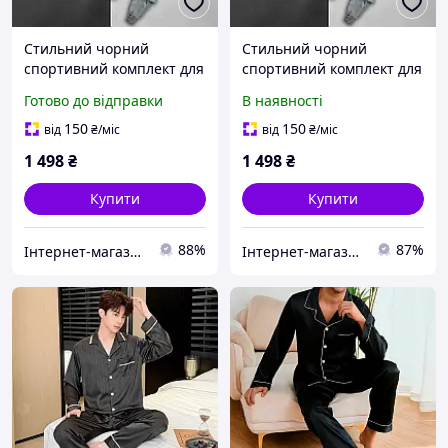
Стильний чорний
Стильний чорний
спортивний комплект для
спортивний комплект для
активного відпочинку
активного відпочинку
Готово до відправки
В наявності
Nike з високоякісного
Nike з високоякісного
матеріалу
матеріалу
150
150
від
₴
/міс
від
₴
/міс
1 498
₴
1 498
₴
Купити
Купити
88%
87%
Інтернет-магазин Min Price
Інтернет-магазин Cool Top