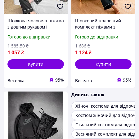
Шовкова чоловіча піжама
Шовковий чоловічий
з довгим рукавом і
комплект піжами з
штанами 3XL для сну та
довгим рукавом і
Готово до відправки
Готово до відправки
відпочинку стильний
штанами 2XL для сну та
комплект FLAME
відпочинку комфортний
1 585
.50
₴
1 686
₴
стильний FLAME
1 057
₴
1 124
₴
Купити
Купити
95%
95%
Веселка
Веселка
Дивись також
Жіночі костюми для відпочин
Костюм жіночий для відпочин
Стильний костюм для відпоч
Весняний комплект для відп