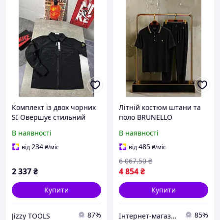
Комплект із двох чорних
Літній костюм штани та
SI Овершує стильний
поло BRUNELLO
захист для взуття з
CUCINELLI чорний
В наявності
В наявності
міцним матеріалом для
стильний комплект для
активного відпочинку
відпочинку та прогулянок
234
485
від
₴
/міс
від
₴
/міс
6 067
.50
₴
2 337
₴
4 854
₴
Купити
Купити
87%
85%
Jizzy TOOLS
Інтернет-магазин SALE TOOLS