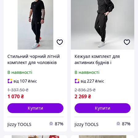
Стильний чорний літній
Кежуал комплект для
комплект для чоловіків
активних буднів і
46-56 зі зручними
відпочинку чорного
В наявності
В наявності
кишенями з Туреччини
кольору з плащової
для активного відпочинку
тканини Slavni Porto
107
227
від
₴
/міс
від
₴
/міс
стильний і легкий
1 337
.50
₴
2 836
.25
₴
1 070
₴
2 269
₴
Купити
Купити
87%
87%
Jizzy TOOLS
Jizzy TOOLS