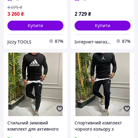
4 075
₴
3 260
₴
2 729
₴
Купити
Купити
87%
87%
Jizzy TOOLS
Інтернет-магазин Cool Top
Стильний зимовий
Спортивний комплект
комплект для активного
чорного кольору з
відпочинку чорного
якісного матеріалу для