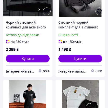
Чорний стильний
Стильний чорний
комплект для активного
комплект для активного
відпочинку Jordan
відпочинку з дихаючого
Готово до відправки
В наявності
жилетка футболки кепка
матеріалу Nike з високим
штани високоякісні
рівнем комфорту
230
150
від
₴
/міс
від
₴
/міс
матеріали
2 299
₴
1 498
₴
Купити
Купити
88%
87%
Інтернет-магазин Min Price
Інтернет-магазин Cool Top