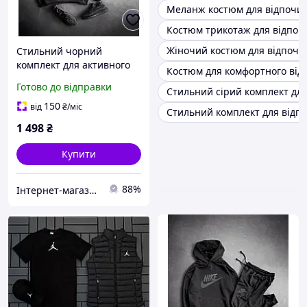
Меланж костюм для відпочи
Костюм трикотаж для відпоч
Жіночий костюм для відпочин
Стильний чорний
комплект для активного
Костюм для комфортного від
відпочинку з дихаючого
Готово до відправки
Стильний сірий комплект для
матеріалу Nike з високим
рівнем комфорту
150
від
₴
/міс
Стильний комплект для відп
1 498
₴
Купити
88%
Інтернет-магазин Min Price