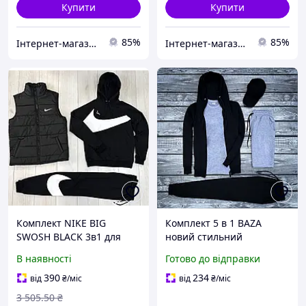
Купити
Купити
85%
85%
Інтернет-магазин SALE TOOLS
Інтернет-магазин SALE TOOLS
Комплект NIKE BIG
Комплект 5 в 1 BAZA
SWOSH BLACK 3в1 для
новий стильний
активного відпочинку
чоловічий фліс для
В наявності
Готово до відправки
стильний універсальний і
активного відпочинку
якісний
чорний і сірий
390
234
від
₴
/міс
від
₴
/міс
3 505
.50
₴