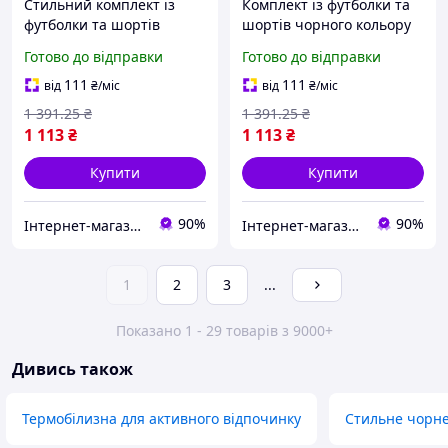
Стильний комплект із
Комплект із футболки та
футболки та шортів
шортів чорного кольору
чорного кольору з
для активного відпочинку
Готово до відправки
Готово до відправки
унікальним дизайном для
стильний і зручний для
активного відпочинку та
повсякденного носіння
111
111
від
₴
/міс
від
₴
/міс
спорту
1 391
.25
₴
1 391
.25
₴
1 113
₴
1 113
₴
Купити
Купити
90%
90%
Інтернет-магазин Look 100 Clothes
Інтернет-магазин Look 100 Clothes
1
2
3
...
Показано 1 - 29 товарів з 9000+
Дивись також
Термобілизна для активного відпочинку
Стильне чорне