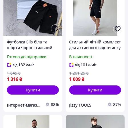
Футболка Ells біла та
Стильний літній комплект
шорти чорні стильний
для активного відпочинку
комплект для активного
чорного кольору 46-54 із
Готово до відправки
В наявності
відпочинку з
Туреччини із шортами та
повітропроникних
кишенями
132
101
від
₴
/міс
від
₴
/міс
матеріалів
1 645
₴
1 261
.25
₴
1 316
₴
1 009
₴
Купити
Купити
88%
87%
Інтернет-магазин Min Price
Jizzy TOOLS