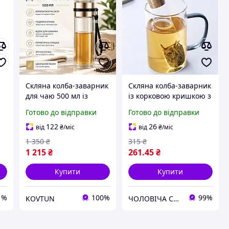
Скляна колба-заварник
Скляна колба-заварник
для чаю 500 мл із
із корковою кришкою з
боросилікатного скла,
жароміцного скла 15х3
Готово до відправки
Готово до відправки
и
із подвійними стінками
см Скляний заварник
та відсіком для заварки
для чаю та трав
122
26
від
₴
/міс
від
₴
/міс
1 350
₴
315
₴
1 215
₴
261
.45
₴
Купити
Купити
1%
100%
99%
KOVTUN
ЧОЛОВІЧА СПРАВА