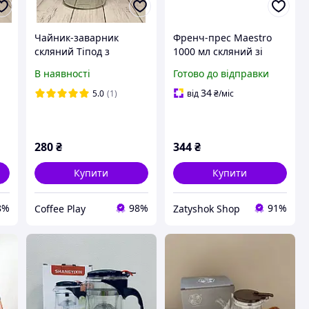
Чайник-заварник
Френч-прес Maestro
скляний Тіпод з
1000 мл скляний зі
окремою колбою для
стильною металевою
В наявності
Готово до відправки
заварювання 750 мл
колбою для кави та
(58907)
чаю
34
5.0
(1)
від
₴
/міс
280
₴
344
₴
Купити
Купити
8%
98%
91%
Coffee Play
Zatyshok Shop