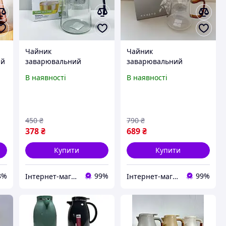
Чайник
Чайник
ий
заварювальний
заварювальний
скляний з окремою
скляний з окремою
В наявності
В наявності
колбою для
колбою для
заварювання "Тіпод"
заварювання "Тіпод"
ю
750 мл Olens 102-
600 мл Olens 102-1200
138/750
450
₴
790
₴
378
₴
689
₴
Купити
Купити
8%
99%
99%
Інтернет-магазин TopPosud
Інтернет-магазин TopPosud