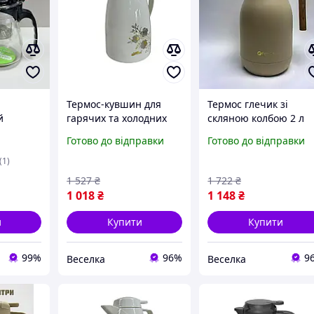
Термос-кувшин для
Термос глечик зі
й
гарячих та холодних
скляною колбою 2 л
емою
напоїв з ручкою і
бежевий термочайни
Готово до відправки
Готово до відправки
скляною колбою 2
для гарячих і холодн
Тіпод"
літри для пікніків та
напоїв BUV
(1)
02-139
офісу. FLAME
1 527
₴
1 722
₴
1 018
₴
1 148
₴
и
Купити
Купити
99%
96%
9
Веселка
Веселка