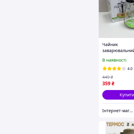
Чайник
заварювальни
скляний з окр
В наявності
колбою для
заварювання "
4.0
600 мл Olens 1
449
₴
359
₴
Купит
Інтернет-магазин TopPosud