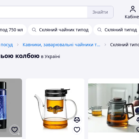
Знайти
Кабіне
под 750 мл
Скляний чайник типод
Скляний типод
 посуд
Кавники, заварювальні чайники та аксесуари
шньою колбою
в Україні