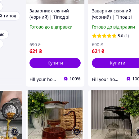
Заварник скляний
Заварник скляний
й типод
(чорний) | Тіпод зі
(чорний) | Тіпод зі
скляною колбою |
скляною колбою |
Готово до відправки
Готово до відправки
Чайник
Чайник
ою
заварювальний 900мл
заварювальний 600м
5.0
(1)
690
₴
690
₴
621
₴
621
₴
Купити
Купити
100%
10
Fill your home | Комфорт та затишок для кожного дому
Fill your home | Комфорт та затишок для кожного дому