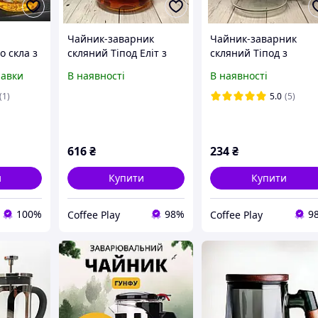
Чайник-заварник
Чайник-заварник
о скла з
скляний Тіпод Еліт з
скляний Тіпод з
 і
окремою колбою для
окремою колбою для
равки
В наявності
В наявності
течком
заварювання 700 мл
заварювання 600 мл
ння чаю
(60454)
(58902)
(1)
5.0
(5)
90 мл
616
₴
234
₴
и
Купити
Купити
100%
98%
9
Coffee Play
Coffee Play