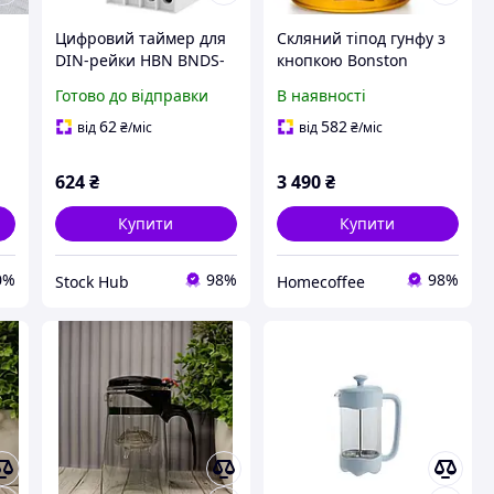
Цифровий таймер для
Скляний тіпод гунфу з
DIN-рейки HBN BNDS-
кнопкою Bonston
X2 Таймер із РК-
BP08,750 мл тіпод зі
Готово до відправки
В наявності
дисплеєм для
скляною внутрішньою
л
керування внутрішнім і
колбою для
62
582
від
₴
/міс
від
₴
/міс
зовнішнім освітленням
заварювання чаю
624
₴
3 490
₴
Купити
Купити
0%
98%
98%
Stock Hub
Homecoffee