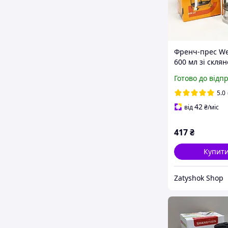
Френч-прес We
600 мл зі скля
колбою та ручк
Готово до відп
touch
5.0
42
від
₴
/міс
417
₴
Купит
Zatyshok Shop