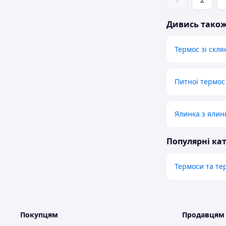
Дивись тако
Термос зі скл
Питної термос
Ялинка з ялин
Популярні кат
Термоси та т
Покупцям
Продавцям