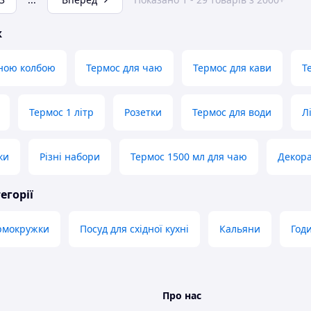
ж
яною колбою
Термос для чаю
Термос для кави
Т
Термос 1 літр
Розетки
Термос для води
Л
ки
Різні набори
Термос 1500 мл для чаю
Декора
егорії
ермокружки
Посуд для східної кухні
Кальяни
Год
Про нас