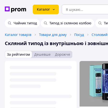
Каталог
Чайник типод
Типод зі скляною колбою
Ти
Каталог товарів
Товари для дому
Посуд
Столовий
Скляний типод із внутрішньою і зовні
За рейтингом
Дешевше
Дорожче