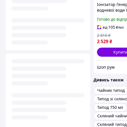
Іонізатор Гене
водневої води
Beast 440 мл
Готово до відп
акумуляторний 
скляною колбо
105
від
₴
/міс
мембраною Чо
2 810
₴
2 529
₴
Купит
Шоп рум
Дивись також
Чайник типод
Типод 750 мл
Скляний чайни
Скляний типод