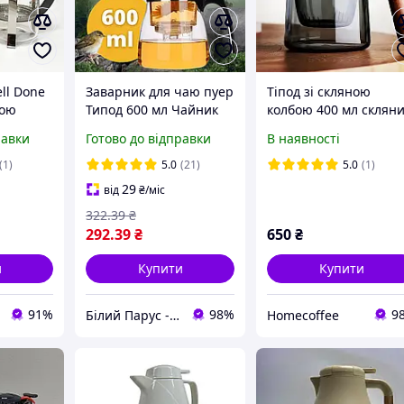
ll Done
Заварник для чаю пуер
Тіпод зі скляною
ною
Типод 600 мл Чайник
колбою 400 мл склян
ою Soft-
типод Гунфу чайники
китайський заварник
равки
Готово до відправки
В наявності
типоди та Колби
скляний китайський
Заварник з кнопкою
заварник тіпот гунфу
(1)
5.0
(21)
5.0
(1)
Гунфу чайник
для заварювання ча
29
від
₴
/міс
322
.39
₴
292
.39
₴
650
₴
и
Купити
Купити
91%
98%
9
Білий Парус - комплексне обслуговування в сегменті HoReCa та B2B
Homecoffee