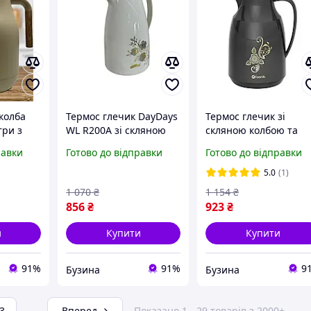
колба
Термос глечик DayDays
Термос глечик зі
три з
WL R200A зі скляною
скляною колбою та
иком
колбою та ручкою для
ручкою DQ200 на 2
равки
Готово до відправки
Готово до відправки
оїв
напоїв mayak
літри для чаю та вод
Чорний
5.0
(1)
1 070
₴
1 154
₴
856
₴
923
₴
и
Купити
Купити
91%
91%
9
Бузина
Бузина
3
...
Вперед
Показано 1 - 29 товарів з 2000+