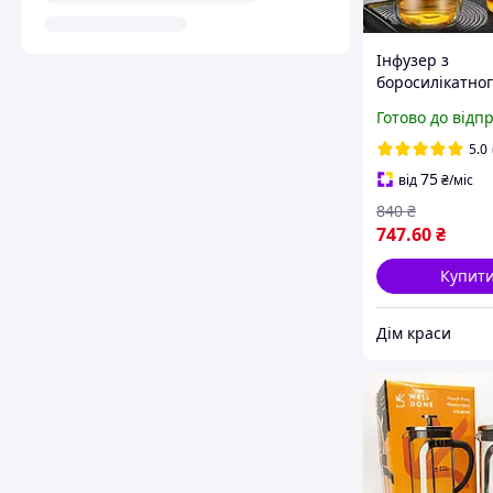
Інфузер з
боросилікатног
подвійним дном
Готово до відп
вбудованим си
для заварюва
5.0
Скляна колба 3
75
від
₴
/міс
840
₴
747
.60
₴
Купит
Дім краси