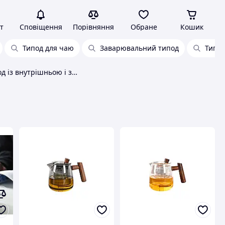
т
Сповіщення
Порівняння
Обране
Кошик
Типод для чаю
Заварювальний типод
Типод
Скляний типод із внутрішньою і зовнішньою колбою