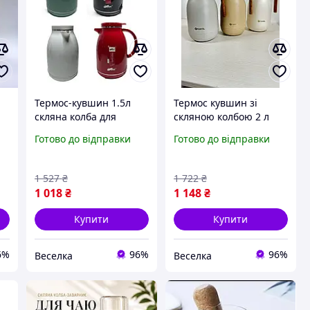
Термос-кувшин 1.5л
Термос кувшин зі
скляна колба для
скляною колбою 2 л
к
гарячих і холодних
для гарячих і холодних
Готово до відправки
Готово до відправки
их
напоїв з пластиковим
напоїв герметичний
корпусом для дому
білий BUV
офісу. FLAME
1 527
₴
1 722
₴
1 018
₴
1 148
₴
Купити
Купити
6%
96%
96%
Веселка
Веселка