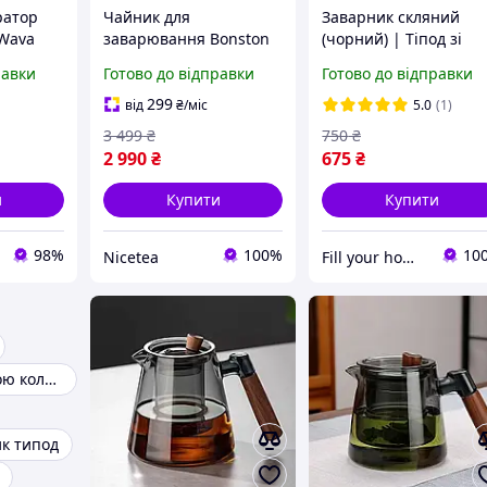
ратор
Чайник для
Заварник скляний
 Wava
заварювання Bonston
(чорний) | Тіпод зі
BP09 гунфу тіпод 750
скляною колбою та
равки
Готово до відправки
Готово до відправки
зі
мл зі скляною
дерев'яною ручкою
ю та
внутрішньою колбою
600мл
299
від
₴
/міс
5.0
(1)
рний
для чаю з кнопкою
3 499
₴
750
₴
2 990
₴
675
₴
и
Купити
Купити
98%
100%
10
Nicetea
Fill your home | Комфорт та затишок для кожного дому
Типод зі скляною колбою
к типод