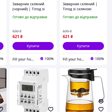
Заварник скляний
Заварник скляний |
(чорний) | Тіпод зі
Тіпод зі скляною
скляною колбою |
колбою | Чайник
Готово до відправки
Готово до відправки
Чайник
заварювальний 550мл
заварювальний 550мл
690
₴
690
₴
621
₴
621
₴
Купити
Купити
0%
100%
100%
Fill your home | Комфорт та затишок для кожного дому
Fill your home | Комфорт та затишок для кожного дому