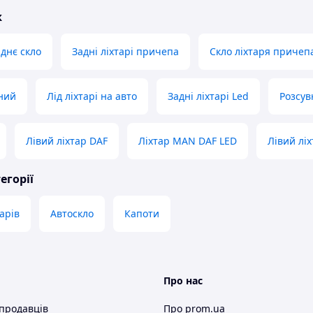
ж
аднє скло
Задні ліхтарі причепа
Скло ліхтаря причеп
чний
Лід ліхтарі на авто
Задні ліхтарі Led
Розсув
Лівий ліхтар DAF
Ліхтар MAN DAF LED
Лівий лі
егорії
тарів
Автоскло
Капоти
Про нас
 продавців
Про prom.ua