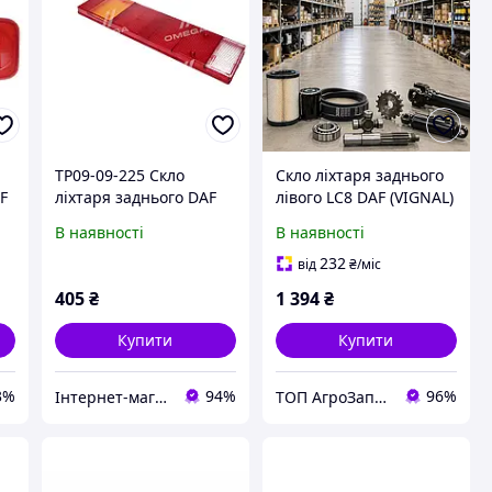
я
TP09-09-225 Скло
Скло ліхтаря заднього
AF
ліхтаря заднього DAF
лівого LC8 DAF (VIGNAL)
XF, CF, LF, IVECO DAILY
55020
В наявності
В наявності
(P/L) (1993-2005)
(TEMPEST)
232
від
₴
/міс
405
₴
1 394
₴
Купити
Купити
3%
94%
96%
Інтернет-магазин запчастин МАЗ КАМАЗ КРАЗ ЗИЛ ГАЗ "Орбіта Запчастина"
ТОП АгроЗапчастина