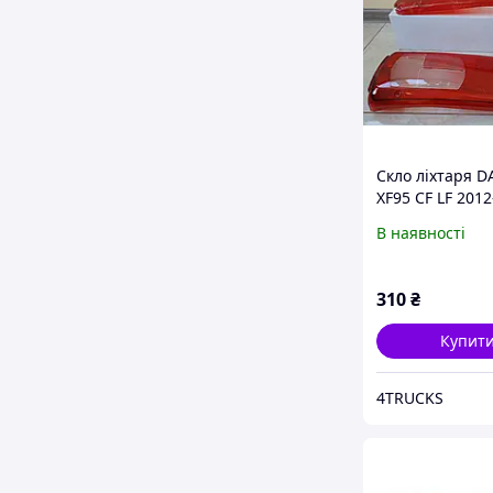
Скло ліхтаря D
XF95 CF LF 201
льохтаря ДАФ 
В наявності
заднього ліхта
1914690 19146
310
₴
Купит
4TRUCKS