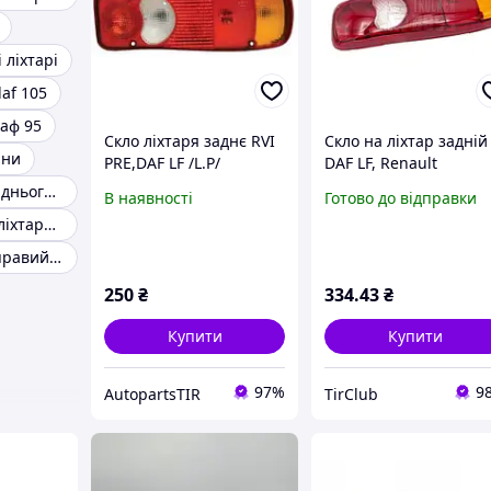
і ліхтарі
daf 105
даф 95
Скло ліхтаря заднє RVI
Скло на ліхтар задній
іни
PRE,DAF LF /L.P/
DAF LF, Renault
Скло ліхтаря заднього daf xf106
В наявності
Готово до відправки
Скло заднього ліхтаря даф xg
Ліхтар задній правий DAF XF 105
250
₴
334
.43
₴
Купити
Купити
97%
9
AutopartsTIR
TirClub