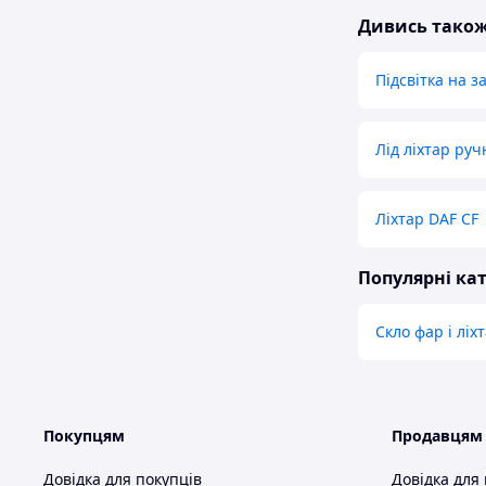
Дивись тако
Підсвітка на з
Лід ліхтар ру
Ліхтар DAF CF
Популярні кат
Скло фар і ліх
Покупцям
Продавцям
Довідка для покупців
Довідка для