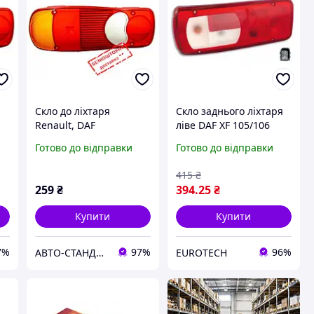
Скло до ліхтаря
Скло заднього ліхтаря
Renault, DAF
ліве DAF XF 105/106
Mars, пластик
Готово до відправки
Готово до відправки
(Туреччина, арт.
2408612027)
415
₴
259
₴
394
.25
₴
Купити
Купити
7%
97%
96%
АВТО-СТАНДАРТ
EUROTECH