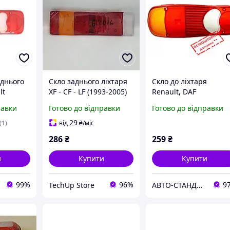
аднього
Скло заднього ліхтаря
Скло до ліхтаря
lt
XF - CF - LF (1993-2005)
Renault, DAF
равки
Готово до відправки
Готово до відправки
FL Opel
cato
29
(1)
від
₴
/міс
286
₴
259
₴
и
Купити
Купити
99%
96%
9
TechUp Store
АВТО-СТАНДАРТ