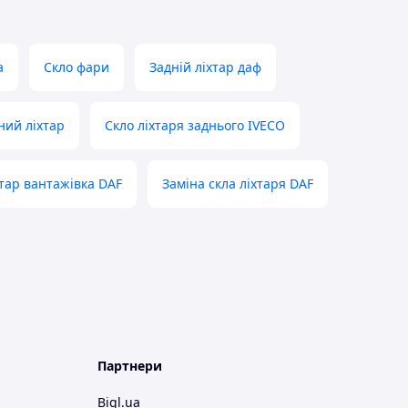
а
Скло фари
Задній ліхтар даф
ний ліхтар
Скло ліхтаря заднього IVECO
хтар вантажівка DAF
Заміна скла ліхтаря DAF
Партнери
Bigl.ua