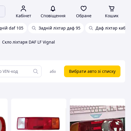
Кабінет
Сповіщення
Обране
Кошик
дній daf 105
Задній ліхтар даф 95
Даф ліхтар кабін
Скло ліхтаря DAF LF Vignal
Вибрати авто зі списку
або