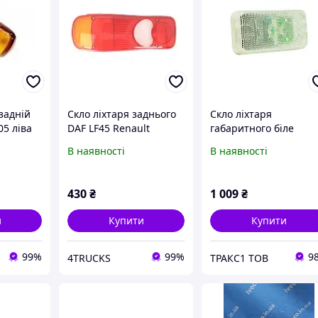
 задній
Скло ліхтаря заднього
Скло ліхтаря
05 ліва
DAF LF45 Renault
габаритного біле
й бік
Master, Mascott
102200 (Vignal)
В наявності
В наявності
MIDLUM VOLVO FL Opel
Movano Fiat Ducato
BOXER JUMPER
430
₴
1 009
₴
и
Купити
Купити
99%
99%
9
4TRUCKS
ТРАКС1 ТОВ