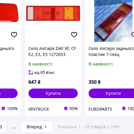
аднього
Скло ліхтаря DAF XF, CF
Скло ліхтаря задньог
E2, E3, E5 1272653
пластик 7-секц
1440214 1522231
універсальне DAF
В наявності
В наявності
1525177 1610194
IVECO MAN
81252296051 1272653
65
від
₴
/міс
42531584 ISS1005CRH
647
₴
350
₴
и
Купити
Купити
100%
95%
10
VINTRUCK
EUROPARTS
3
...
Вперед
Показано 1 - 29 товарів з 100+