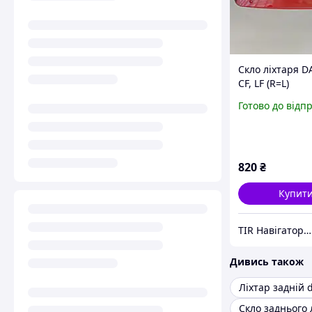
Скло ліхтаря D
CF, LF (R=L)
Готово до відп
820
₴
Купит
TIR Навігатор - Інтернет-магазин для справжніх далекобійників
Дивись також
Ліхтар задній 