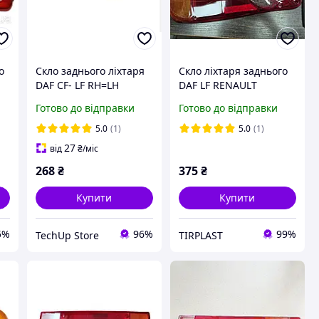
о
Скло заднього ліхтаря
Скло ліхтаря заднього
DAF CF- LF RH=LH
DAF LF RENAULT
PREMIUM MIDLUM
Готово до відправки
Готово до відправки
MASCOTT ДАФ ЛФ
РЕНО ПРЕМІУМ
5.0
(1)
5.0
(1)
МІДЛУМ МАСКЕТТ
27
від
₴
/міс
268
₴
375
₴
Купити
Купити
5%
96%
99%
TechUp Store
TIRPLAST