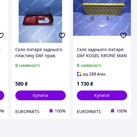
о
Скло ліхтаря заднього
Скло заднього ліхтаря
пластику DAF прав.
DAF KOGEL KRONE MAN
ISS1037CRH 400 x 160
SCANIA
В наявності
В наявності
(mm) 1914691
SCHWARZMULLER
288
від
₴
/міс
580
₴
1 730
₴
Купити
Купити
0%
100%
100%
EUROPARTS
EUROPARTS