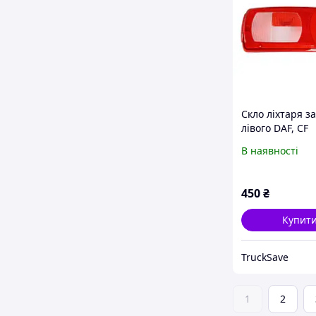
Скло ліхтаря з
лівого DAF, CF
В наявності
450
₴
Купит
TruckSave
1
2