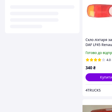
Скло ліхтаря з
DAF LF45 Renau
Master, Mascott
Готово до відп
MIDLUM VOLVO 
Movano Fiat Du
4.0
BOXER JUMPER
340
₴
Купит
4TRUCKS