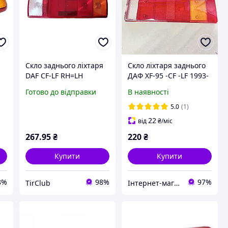
Скло заднього ліхтаря
Скло ліхтаря заднього
DAF CF-LF RH=LH
ДАФ XF-95 -CF -LF 1993-
2005 г.в. 000006172
Готово до відправки
В наявності
5.0
(1)
22
від
₴
/міс
267
.95
₴
220
₴
Купити
Купити
8%
98%
97%
TirClub
Інтернет-магазин "KrazAuto"