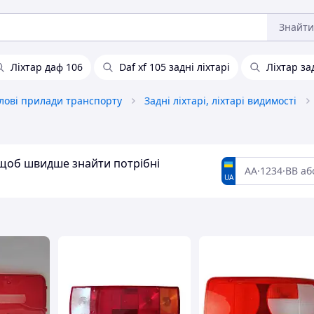
Знайти
Ліхтар даф 106
Daf xf 105 задні ліхтарі
Ліхтар за
тлові прилади транспорту
Задні ліхтарі, ліхтарі видимості
, щоб швидше знайти потрібні
UA