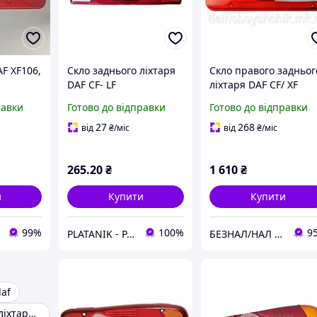
AF XF106,
Скло заднього ліхтаря
Скло правого задньог
DAF CF- LF
ліхтаря DAF CF/ XF
VIGNAL VAL055030
равки
Готово до відправки
Готово до відправки
(1914691, 7CA945112)
27
268
від
₴
/міс
від
₴
/міс
265
.20
₴
1 610
₴
и
Купити
Купити
99%
100%
9
PLATANIK - PARTS & ACCESSORIES
БЕЗНАЛ/НАЛ 💙💛 ДАЛЕКОБІЙНИК 🚚
daf
Скло заднього ліхтаря DAF