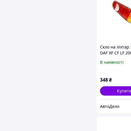
Скло на ліхтар
DAF XF CF LF 20
сторона, прави
В наявності
348
₴
Купит
АвтоДело