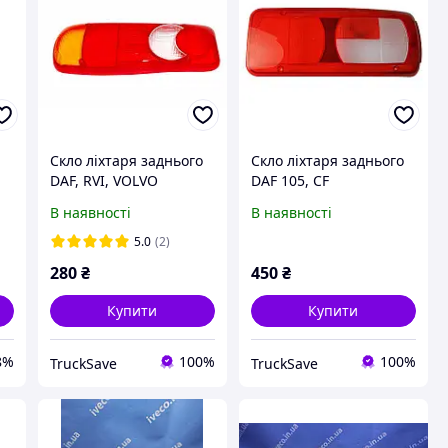
Скло ліхтаря заднього
Скло ліхтаря заднього
DAF, RVI, VOLVO
DAF 105, CF
1451482, 5010392231,
В наявності
В наявності
20745060, 84553910
5.0
(2)
280
₴
450
₴
Купити
Купити
8%
100%
100%
TruckSave
TruckSave