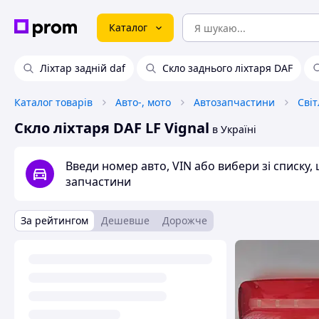
Каталог
Ліхтар задній daf
Скло заднього ліхтаря DAF
Каталог товарів
Авто-, мото
Автозапчастини
Сві
Скло ліхтаря DAF LF Vignal
в Україні
Введи номер авто, VIN або вибери зі списку
запчастини
За рейтингом
Дешевше
Дорожче