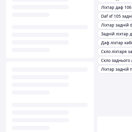
Ліхтар даф 106
Daf xf 105 задн
Ліхтар задній 
Задній ліхтар 
Даф ліхтар каб