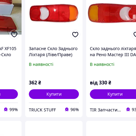
AF XF105
Запасне Скло Заднього
Скло заднього ліхтар
2-Скло
Ліхтаря (Ліве/Праве)
на Рено Мастер III D
Скло
для Вантажівок DAF LF
LF, RVI MIDLUM,
В наявності
В наявності
ря ДАФ
та Renault
PREMIUM 1401731
91
1401713 5001846850
362
₴
від
330
₴
и
Купити
Купити
99%
96%
9
TRUCK STUFF
TIR Запчастини