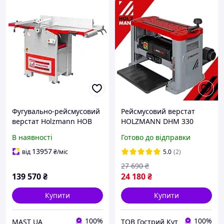
Фугувально-рейсмусовий
Рейсмусовий верстат
верстат Holzmann HOB
HOLZMANN DHM 330
305PRO
Стругальний вал
В наявності
Готово до відправки
13957
від
₴
/міс
5.0
(2)
27 690
₴
139 570
₴
24 180
₴
Купити
Купити
100%
100%
MAST UA
ТОВ Гострий Кут