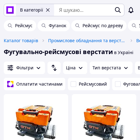
В категорії
Рейсмус
Фуганок
Рейсмус по дереву
Каталог товарів
Промислове обладнання та верстати
В
Фугувально-рейсмусові верстати
в Україні
Фільтри
Ціна
Тип верстата
Оплатити частинами
Рейсмусовий
Фугова