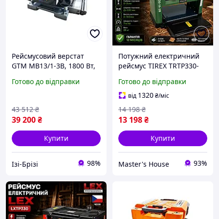
Рейсмусовий верстат
Потужний електричний
GTM MB13/1-3B, 1800 Вт,
рейсмус TIREX TRTP330-
330 мм, 3 ножі, 2
16-2B Настільний
Готово до відправки
Готово до відправки
швидкості IZI
рейсмусовий верстат
2200 Вт з двома ножами
1320
від
₴
/міс
Німеччина Гарантія 12
43 512
₴
14 198
₴
міс
39 200
₴
13 198
₴
Купити
Купити
98%
93%
Ізі-Брізі
Master's House