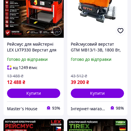
Рейсмус для майстерні
Рейсмусовий верстат
LEX LXTP330 Верстат для
GTM MB13/1-3B, 1800 Вт,
стругання деревини 2200
330 мм, 3 ножі, 2
Готово до відправки
Готово до відправки
Вт Електричний рейсмус
швидкості ITL
для обробки дерева Чехія
1249
від
₴
/міс
13 488
₴
43 512
₴
12 488
₴
39 200
₴
Купити
Купити
93%
98%
Master's House
Інтернет-магазин "Instatool"