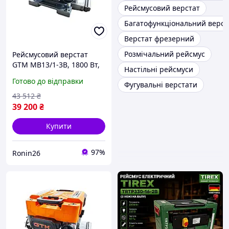
Рейсмусовий верстат
Багатофункціональний верст
Верстат фрезерний
Розмічальний рейсмус
Рейсмусовий верстат
GTM MB13/1-3B, 1800 Вт,
Настільні рейсмуси
330 мм, 3 ножі, 2
Готово до відправки
Фугувальні верстати
швидкості
43 512
₴
39 200
₴
Купити
97%
Ronin26