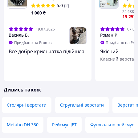
MLC 10,
5.0
(2)
24 688
₴
1 000
₴
19 257
19.07.2026
07.05
Василь Б.
Роман Р.
Придбано на Prom.ua
Придбано на Pro
Все добре крильчатка підійшла
Якісний
Класний верстат 
Дивись також
Столярні верстати
Стругальні верстати
Верстат 
Metabo DH 330
Рейсмус JET
Фуговально рейсмус