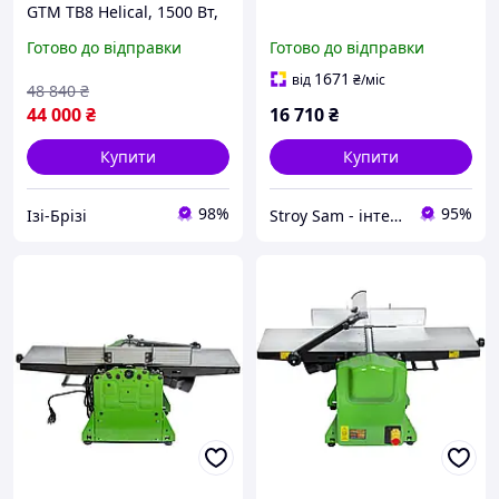
GTM TB8 Helical, 1500 Вт,
204 мм, спіральний вал,
Готово до відправки
Готово до відправки
10000 об/хв IZI
1671
від
₴
/міс
48 840
₴
44 000
₴
16 710
₴
Купити
Купити
98%
95%
Ізі-Брізі
Stroy Sam - інтернет магазин інструментів