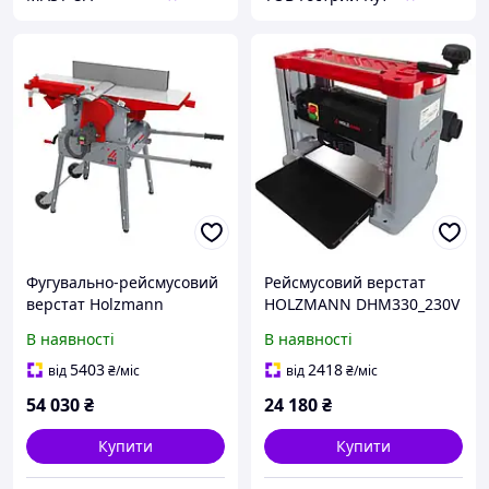
Фугувально-рейсмусовий
Рейсмусовий верстат
верстат Holzmann
HOLZMANN DHM330_230V
HOB260MINI_230V
В наявності
В наявності
5403
2418
від
₴
/міс
від
₴
/міс
54 030
₴
24 180
₴
Купити
Купити