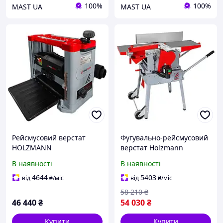
100%
100%
MAST UA
MAST UA
Рейсмусовий верстат
Фугувально-рейсмусовий
HOLZMANN
верстат Holzmann
DHM330PROSMW2_230V
HOB260MINI_400V
В наявності
В наявності
4644
5403
від
₴
/міс
від
₴
/міс
58 210
₴
46 440
₴
54 030
₴
Купити
Купити