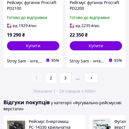
Рейсмус фуганок Procraft
Рейсмус фуганок Procraft
PD2100
PD2200
Готово до відправки
Готово до відправки
1929
2235
від
₴
/міс
від
₴
/міс
19 290
₴
22 350
₴
Купити
Купити
95%
95%
Stroy Sam - інтернет магазин інструментів
Stroy Sam - інтернет магазин інструментів
1
2
3
...
Показано 1 - 29 товарів з 9000+
Відгуки покупців
у категорії «Фугувально-рейсмусові
верстати»
Рейсмус Енергомаш
Фугаль
РС-14330 крильчатка
верста