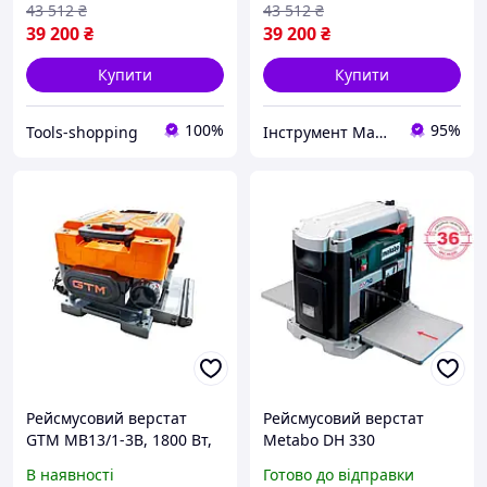
43 512
₴
43 512
₴
39 200
₴
39 200
₴
Купити
Купити
100%
95%
Tools-shopping
Інструмент Маркет 777
Рейсмусовий верстат
Рейсмусовий верстат
GTM MB13/1-3B, 1800 Вт,
Metabo DH 330
330 мм, 3 ножі, 2
В наявності
Готово до відправки
швидкості