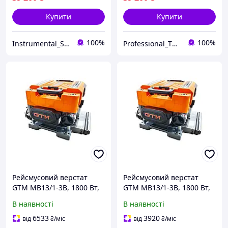
Купити
Купити
100%
100%
Instrumental_Store
Professional_TOOLS
Рейсмусовий верстат
Рейсмусовий верстат
GTM MB13/1-3B, 1800 Вт,
GTM MB13/1-3B, 1800 Вт,
330 мм, 3 ножі, 2
330 мм, 3 ножі, 2
В наявності
В наявності
швидкості
швидкості
6533
3920
від
₴
/міс
від
₴
/міс