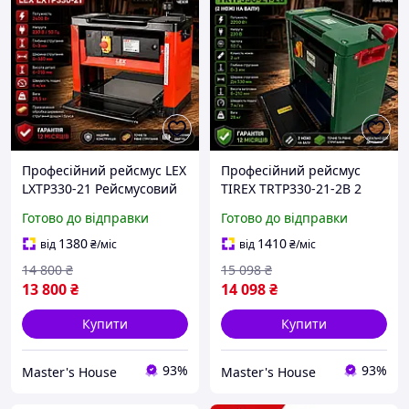
Професійний рейсмус LEX
Професійний рейсмус
LXTP330-21 Рейсмусовий
TIREX TRTP330-21-2B 2
станок 2400 Вт для
ножі на валу Рейсмус
Готово до відправки
Готово до відправки
обробки деревини
електричний 2200 Вт 7 м/
Потужний рейсмус Чехія
хв Деревообробний
1380
1410
від
₴
/міс
від
₴
/міс
Гарантія 12 міс
рейсмус
14 800
₴
15 098
₴
13 800
₴
14 098
₴
Купити
Купити
93%
93%
Master's House
Master's House