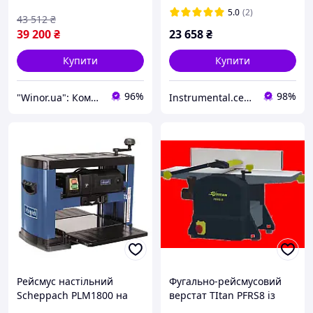
5.0
(2)
43 512
₴
39 200
₴
23 658
₴
Купити
Купити
96%
98%
"Winor.ua": Комфортний шопінг 24/7!
Instrumental.centr - тут є те, що вам потрібно.
Рейсмус настільний
Фугально-рейсмусовий
Scheppach PLM1800 на
верстат TItan PFRS8 із
1.5 кВт і завширшки
шириною стругання 204