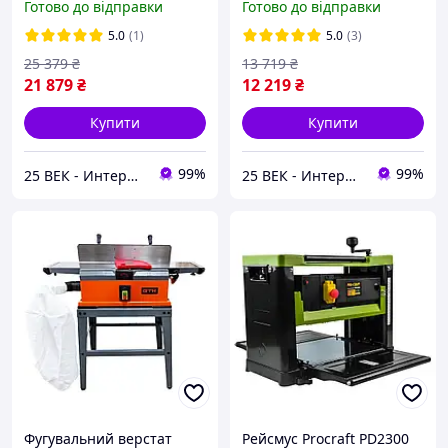
Готово до відправки
Готово до відправки
оброблення 330 мм
мм
5.0
(1)
5.0
(3)
25 379
₴
13 719
₴
21 879
₴
12 219
₴
Купити
Купити
99%
99%
25 ВЕК - Интернет-Магазин: электрический, бензиновый, аккумуляторный инструмент и строительство.
25 ВЕК - Интернет-Магазин: электрический, бензиновый, аккумуляторный инструмент и строительство.
Фугувальний верстат
Рейсмус Procraft PD2300