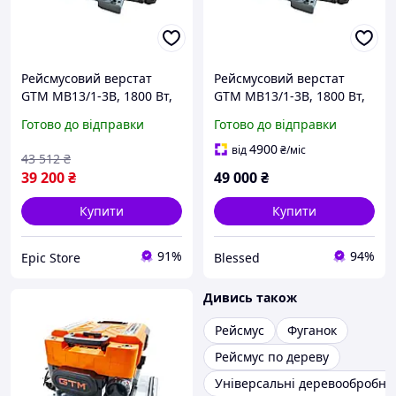
Рейсмусовий верстат
Рейсмусовий верстат
GTM MB13/1-3B, 1800 Вт,
GTM MB13/1-3B, 1800 Вт,
330 мм, 3 ножі, 2
330 мм, 3 ножі, 2
Готово до відправки
Готово до відправки
швидкості
швидкості
4900
від
₴
/міс
43 512
₴
39 200
₴
49 000
₴
Купити
Купити
91%
94%
Epic Store
Blessed
Дивись також
Рейсмус
Фуганок
Рейсмус по дереву
Універсальні деревообробні 