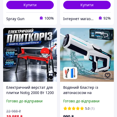
Купити
Купити
100%
92%
Spray Gun
Інтернет магазин ➤ Титан
Електричний верстат для
Водяний бластер із
плитки Notig 2000 Вт 1200
автонасосом на
мм плиткоріз з колесами
акумуляторі електричний
Готово до відправки
Готово до відправки
плиткоріз для різання
автомат Water Gun
мармуру плиткоріз
5.0
(1)
22 988
₴
стаціонарний
19 988
₴
990
₴