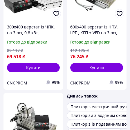
300х400 верстат із ЧПК,
600х400 верстат із ЧПУ,
на 3 осі, 0,8 кВт,
LPT , КГП + VFD на 3 осі,
фрезерно-
1.5 кВт, фрезерно-
Готово до відправки
Готово до відправки
гравірувальний з
гравірувальний з
водяним
водяним охолодженням
89 117
₴
112 125
₴
охолодженням,LPT , КГП +
69 518
₴
76 245
₴
VFD
Купити
Купити
99%
99%
CNCPROM
CNCPROM
Дивись також
Плиткоріз електричний руч
Плиткорізи з водяним охоло
Плиткоріз із подаванням вод