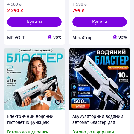
охолоджувач випарний
акумулятором,Electric
4 580
₴
1 598
₴
Water Gun білий
2 290
₴
799
₴
Купити
Купити
98%
96%
MR.VOLT
МегаСтор
Електричний водяний
Акумуляторний водяний
пістолет із функцією
автомат бластер для
стріляння для дітей і
дітей,електричний
Готово до відправки
Готово до відправки