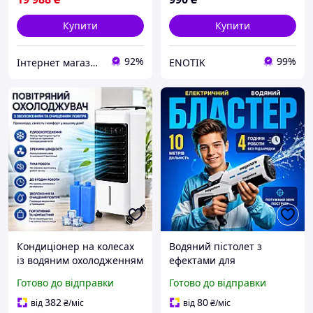
Купити
Купити
92%
99%
Інтернет магазин ➤ Титан
ENOTIK
Кондиціонер на колесах
Водяний пістолет з
із водяним охолодженням
ефектами для
і функцією зволоження
дітей,іграшковий
Готово до відправки
Готово до відправки
повітря Germatic
електричний автомат для
Портативний повітряний
води із потужним
382
80
від
₴
/міс
від
₴
/міс