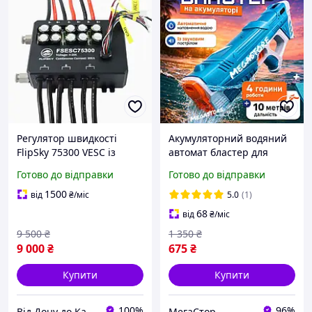
Регулятор швидкості
Акумуляторний водяний
FlipSky 75300 VESC із
автомат бластер для
водяним охолодженням
дітей, електричний
Готово до відправки
Готово до відправки
водний пістолет для гри
із високою потужністю
1500
від
₴
/міс
5.0
(1)
струменя,голубий.
68
від
₴
/міс
9 500
₴
1 350
₴
9 000
₴
675
₴
Купити
Купити
100%
96%
Від Дону до Карпат
МегаСтор