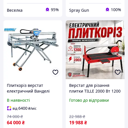
95%
100%
Веселка
Spray Gun
Плиткоріз верстат
Верстат для різання
електричний Ванделі
плитки TILLE 2000 Вт 1200
Wandeli QX-ZD-1200 з
мм підлоговий плиткоріз
В наявності
Готово до відправки
АВТОМАТИКОЮ (QX-ZD-
для обробки мармуру
1200), мокроріз
плиткоріз електричний з
6400
від
₴
/міс
кутом нахилу
74 000
₴
22 988
₴
64 000
₴
19 988
₴