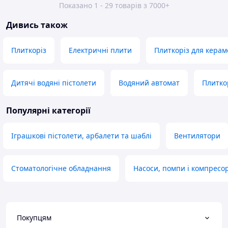
Показано 1 - 29 товарів з 7000+
Дивись також
Плиткоріз
Електричні плити
Плиткоріз для керам
Дитячі водяні пістолети
Водяний автомат
Плиткор
Популярні категорії
Іграшкові пістолети, арбалети та шаблі
Вентилятори
Стоматологічне обладнання
Насоси, помпи і компресо
Покупцям