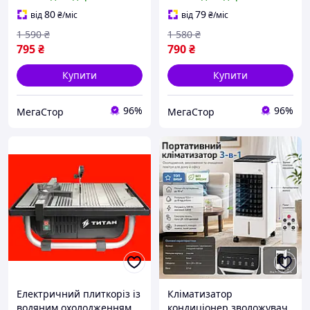
дорослих,автомат
водний пістолет для гри
бластер,водяні пістолети
із високою потужністю
80
79
від
₴
/міс
від
₴
/міс
на акумуляторі білий
струменя,для літа,білий
1 590
₴
1 580
₴
795
₴
790
₴
Купити
Купити
96%
96%
МегаСтор
МегаСтор
Електричний плиткоріз із
Кліматизатор
водяним охолодженням
кондиціонер зволожувач