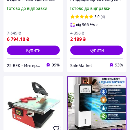
титан ПП 1806
MFG-200 із водяним
Готово до відправки
Готово до відправки
потужністю 900 ватів і
охолодженням 5.5 л з
глибиною різання до 27
пультом керування
5.0
(4)
мм
підлоговий
366
від
₴
/міс
7 549
₴
4 398
₴
6 794
.10
₴
2 199
₴
Купити
Купити
99%
93%
25 ВЕК - Интернет-Магазин: электрический, бензиновый, аккумуляторный инструмент и строительство.
SaleMarket