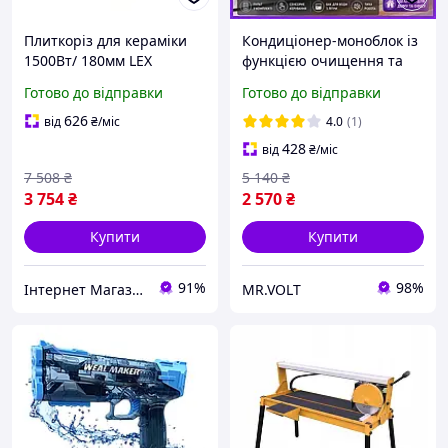
Плиткоріз для кераміки
Кондиціонер-моноблок із
1500Вт/ 180мм LEX
функцією очищення та
(Польща), Плиткоріз
зволоження повітря
Готово до відправки
Готово до відправки
електричний з водяним
Rainberg Мобільний
охолодженням для
кондиціонер охолоджувач
626
від
₴
/міс
4.0
(1)
керамограніту, MTS
із водяним охолодженням
428
від
₴
/міс
7 508
₴
5 140
₴
3 754
₴
2 570
₴
Купити
Купити
91%
98%
Інтернет Магазин "StepShop"
MR.VOLT