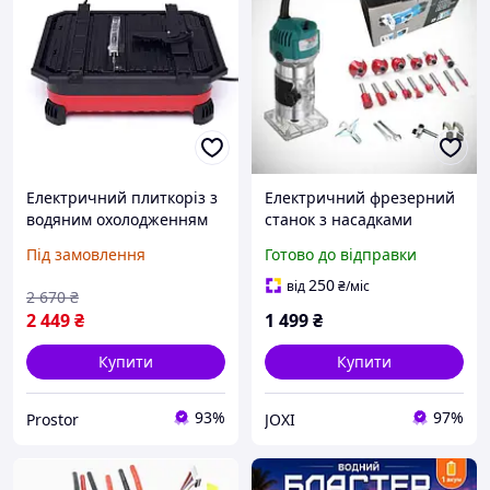
Електричний плиткоріз з
Електричний фрезерний
водяним охолодженням
станок з насадками
1200 Вт Kraft&Dele
Під замовлення
Готово до відправки
KD3153 верстат плиткоріз
250
від
₴
/міс
2 670
₴
2 449
₴
1 499
₴
Купити
Купити
93%
97%
Prostor
JOXI