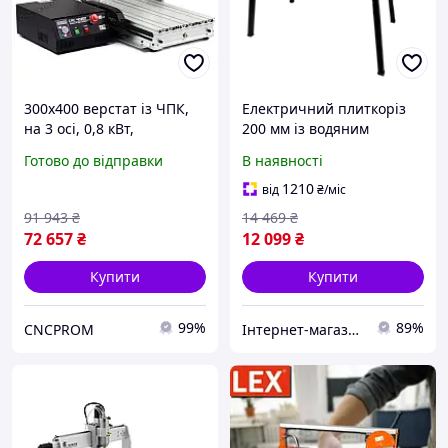
300х400 верстат із ЧПК,
Електричний плиткоріз
на 3 осі, 0,8 кВт,
200 мм із водяним
фрезерно-
охолодженням GTM
Готово до відправки
В наявності
гравірувальний з
TSW200G-620
водяним охолодженням,
професійний верстат
1210
від
₴
/міс
LPT , КГП + VFD
91 943
₴
14 469
₴
72 657
₴
12 099
₴
Купити
Купити
99%
89%
CNCPROM
Інтернет-магазин OK Shop