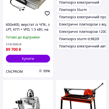
Плиткоріз електричний
Плиткоріз Sturm
Плиткоріз електричний проф
Електричні плиткорізи з во
600х400, верстат із ЧПК, з
LPT, КГП + VFD, 1.5 кВт, на
Електричні плиткорізи 1200
4 осі, фрезерно-
Готово до відправки
Плиткоріз sturm tc9820l
гравірувальний з
водяним охолодженням
118 000
₴
Плиткоріз електричний авт
89 700
₴
Купити
99%
CNCPROM