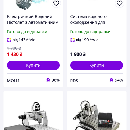
Електричний Водяний
Система водяного
Пістолет з Автоматичним
охолодження для
Насосом Бластер із LED-
плиткорізу BIHUI (LFECP)
Готово до відправки
Готово до відправки
підсвічуванням Корпусу
Ефектом Вогню та
143
190
від
₴
/міс
від
₴
/міс
Віддачею Blowback
1 700
₴
1 430
₴
1 900
₴
Купити
Купити
96%
94%
MOLLI
RDS