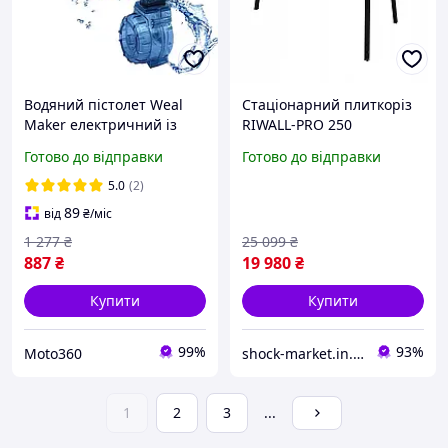
Водяний пістолет Weal
Стаціонарний плиткоріз
Maker електричний із
RIWALL-PRO 250
рухомим закривом,
електричний плиткоріз з
Готово до відправки
Готово до відправки
заряджання від USB
водяним охолодженням
Синій
5.0
(2)
89
від
₴
/міс
1 277
₴
25 099
₴
887
₴
19 980
₴
Купити
Купити
99%
93%
Moto360
shock-market.in.ua
1
2
3
...