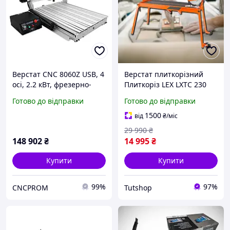
Верстат CNC 8060Z USB, 4
Верстат плиткорізний
осі, 2.2 кВт, фрезерно-
Плиткоріз LEX LXTC 230
гравірувальний з
1800 Вт Пліткорези з
Готово до відправки
Готово до відправки
водяним охолодженням
водяним охолодженням
1500
від
₴
/міс
29 990
₴
148 902
₴
14 995
₴
Купити
Купити
99%
97%
CNCPROM
Tutshop