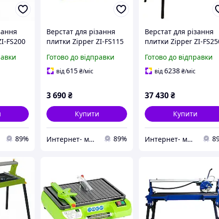
зання
Верстат для різання
Верстат для різання
ZI-FS200
плитки Zipper ZI-FS115
плитки Zipper ZI-FS25
ZI-
професійне
обладнання для
равки
Готово до відправки
Готово до відправки
бки
обладнання для
каменерізних робіт,
обробки каменю (65-ZI-
артикул 65-ZI-FS250
615
6238
від
₴
/міс
від
₴
/міс
FS115)
3 690
₴
37 430
₴
и
Купити
Купити
89%
89%
8
Интернет- магазин "AKB-OK"
Интернет- магазин "AKB-OK"