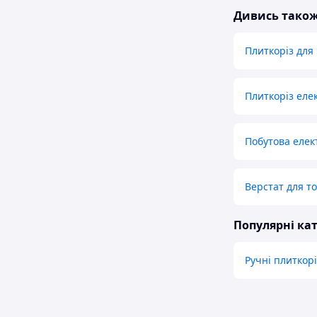
Дивись тако
Плиткоріз для
Плиткоріз ел
Побутова елек
Верстат для т
Популярні кат
Ручні плиткор