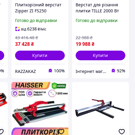
т
Плиткорізний верстат
Верстат для різання
Zipper ZI FS250
плитки TILLE 2000 Вт
електричний для
1200 мм підлоговий
Готово до відправки
Готово до відправки
точного різання
плиткоріз для обробки
плитки нахил до 45
мармуру плиткоріз
6238
від
₴
/міс
градусів
електричний з кутом
43 416
.48
₴
22 988
₴
нахилу
37 428
₴
19 988
₴
Купити
Купити
0%
100%
92%
RAZZAKAZ
Інтернет магазин ➤ Титан