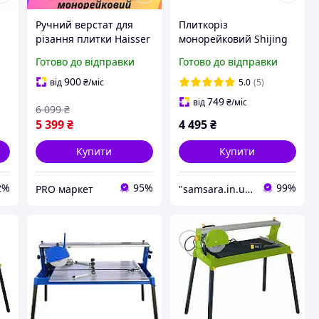
Ручний верстат для
Плиткоріз
різання плитки Haisser
монорейковий Shijing
Плиткоріз
3021 800 мм Червоний
Готово до відправки
Готово до відправки
монорейковий 1200 мм
лазер Верстат для
т
Верстат для кахельної
різання плитки Ручний
900
від
₴
/міс
5.0
(5)
м
плитки Плиткоріз на
плиткоріз
749
від
₴
/міс
6 099
₴
підшипниках
5 399
₴
4 495
₴
Купити
Купити
2%
95%
99%
PRO маркет
"samsara.in.ua": Інтернет-магазин інструментів, садової та побутової техніки