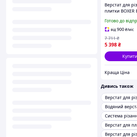
Верстат для рі
плитки BOXER 
1200 мм, товщ
Готово до відп
16 мм, діагона
різ 45°
900
від
₴
/міс
7 711
₴
5 398
₴
Купит
Краща Ціна
Дивись також
Верстат для п