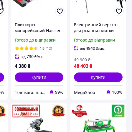
Плиткоріз
Електричний верстат
монорейковий Haisser
для різання плитки
я
64036 1200 мм Ручний
SHIJING SJ-ZD 9231 1200
Готово до відправки
Готово до відправки
верстат для різання
з автоматичною
у
плитки Верстат для
подачею.
4840
4.9
(12)
від
₴
/міс
кахельної плитки
730
від
₴
/міс
49 900
₴
4 380
₴
48 403
₴
Купити
Купити
4%
99%
100%
"samsara.in.ua": Інтернет-магазин інструментів, садової та побутової техніки
MegaShop