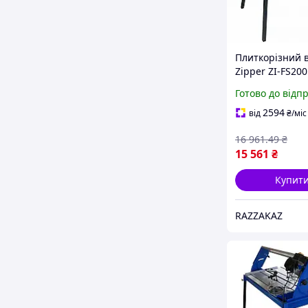
Плиткорізний 
Zipper ZI-FS200
електричний 6
Готово до відп
800 Вт мокре с
різання для пл
2594
від
₴
/міс
16 961
.49
₴
15 561
₴
Купит
RAZZAKAZ