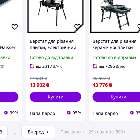
Верстат для різання
Верстат для різання
Haisser
плитки, Електричний
керамічної плитки
ейковий
плиткоріз TITAN Титан
TITAN PK350-800 PAK
равки
Готово до відправки
Готово до відправки
тат для
PAK PP200-720
и Ручний
2317
7296
(8)
від
₴
/міс
від
₴
/міс
14 534
₴
45 997
₴
13 902
₴
43 776
₴
и
Купити
Купити
99%
95%
9
Папа Карло
Папа Карло
3
...
Вперед
Показано 1 - 29 товарів з 500+