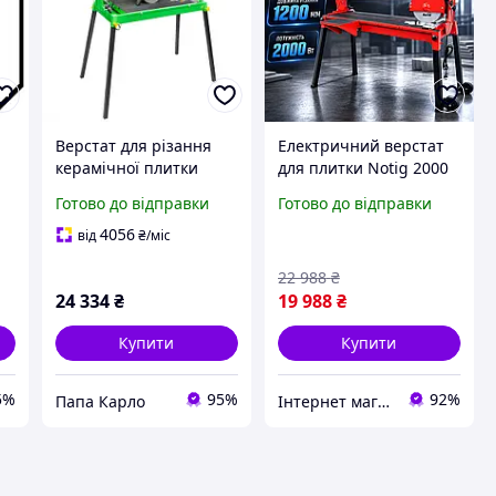
Верстат для різання
Електричний верстат
керамічної плитки
для плитки Notig 2000
Zipper PAK ZI-FS200
Вт 1200 мм плиткоріз з
Готово до відправки
Готово до відправки
колесами плиткоріз для
різання мармуру
4056
від
₴
/міс
плиткоріз
22 988
₴
стаціонарний
24 334
₴
19 988
₴
Купити
Купити
5%
95%
92%
Папа Карло
Інтернет магазин ➤ Титан