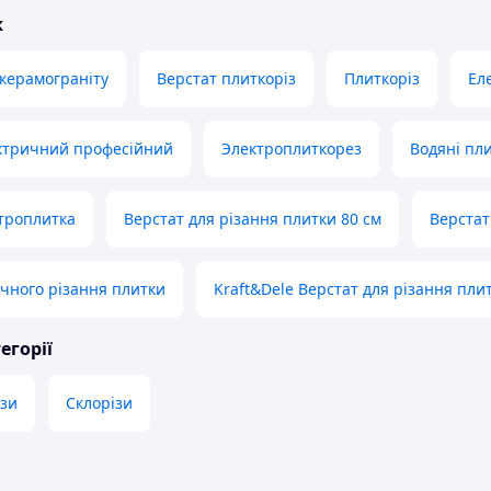
ж
 керамограніту
Верстат плиткоріз
Плиткоріз
Ел
ектричний професійний
Электроплиткорез
Водяні пл
троплитка
Верстат для різання плитки 80 см
Верстат
очного різання плитки
Kraft&Dele Верстат для різання пли
егорії
ізи
Склорізи