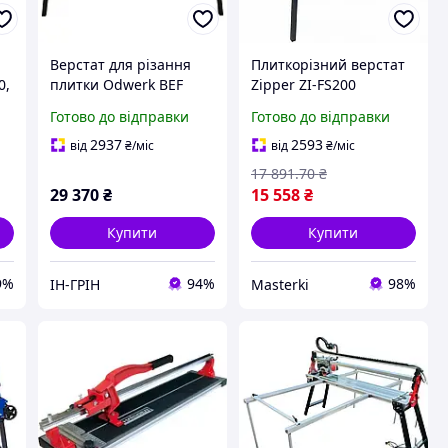
Верстат для різання
Плиткорізний верстат
0,
плитки Odwerk BEF
Zipper ZI-FS200
1201
електричний для
Готово до відправки
Готово до відправки
різання плитки сухе
мокре різання до 600
2937
2593
від
₴
/міс
від
₴
/міс
мм
17 891
.70
₴
29 370
₴
15 558
₴
Купити
Купити
9%
94%
98%
ІН-ГРІН
Masterki