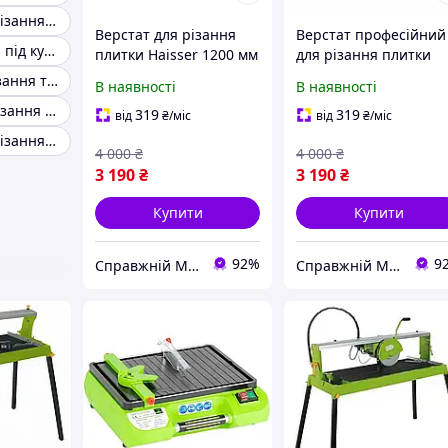
Верстати для різання керамограніта
Верстат для різання
Верстат професійний
Різання плитки під кутом
плитки Haisser 1200 мм
для різання плитки
із підшипниковою
Walmer 1200 мм для
Верстат для різання тротуарної плитки
В наявності
В наявності
системою та лінійкою
будівельних і
Машина для різання плитки
товщина різу до 12 мм
оздоблювальних робі
319
319
від
₴
/міс
від
₴
/міс
товщина різа до 12 м
Пристрій для різання плитки
4 000
₴
4 000
₴
3 190
₴
3 190
₴
Купити
Купити
92%
9
Справжній Майстер
Справжній Майстер