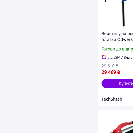
Верстат для рі
плитки Odwerk
Готово до відп
2947
від
₴
/міс
29 610
₴
29 469
₴
Купит
TechShtab