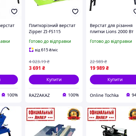
верстат
Плиткорізний верстат
Верстат для різання
Zipper ZI-FS115
плитки Lions 2000 Вт
00 мм
електричний
1200 мм плиткоріз дл
равки
Готово до відправки
Готово до відправки
ухе
компактний 500 Вт 115
мармуру верстат для
итки
мм для різання
різання керамограніт
615
від
₴
/міс
керамічної плитки
4 023
.19
₴
22 989
₴
3 691
₴
19 989
₴
и
Купити
Купити
100%
100%
9
RAZZAKAZ
Online Tochka