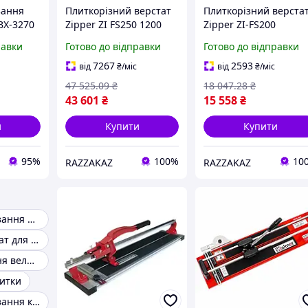
зання
Плиткорізний верстат
Плиткорізний верста
BX-3270
Zipper ZI FS250 1200
Zipper ZI-FS200
ина до
електричний
електричний для
равки
Готово до відправки
Готово до відправки
льний
професійний для
різання плитки з
різання плитки мокре
диском 200 мм до 600
7267
2593
від
₴
/міс
від
₴
/міс
сухе
мм ширини
47 525
.09
₴
18 047
.28
₴
43 601
₴
15 558
₴
и
Купити
Купити
95%
100%
10
RAZZAKAZ
RAZZAKAZ
Верстат для різання плитки
Водяний верстат для різання плитки
Система різання великоформатної плитки
литки
Верстат для різання керамічної плитки