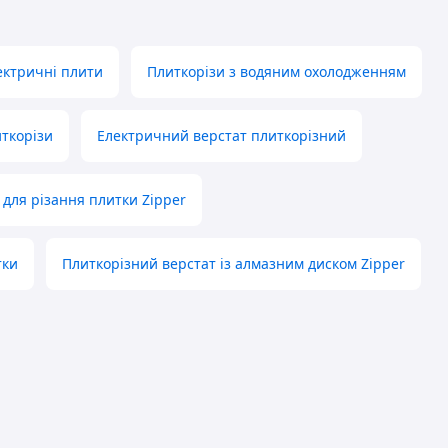
ектричні плити
Плиткорізи з водяним охолодженням
иткорізи
Електричний верстат плиткорізний
 для різання плитки Zipper
тки
Плиткорізний верстат із алмазним диском Zipper