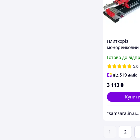
Плиткоріз
монорейковий 
700 мм Монор
Готово до відп
плиткоріз Верс
різання плитк
5.0
плиткоріз
519
від
₴
/міс
3 113
₴
Купит
"samsara.in.ua": Інтернет-магазин інструментів, садової та побутової техніки
1
2