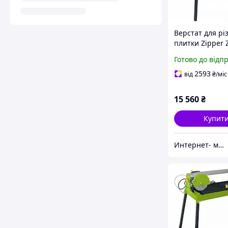
Верстат для рі
плитки Zipper 
з артикулом 65-
Готово до відп
FS200 для обро
каменю
2593
від
₴
/міс
15 560
₴
Купит
Интернет- магазин "AKB-OK"