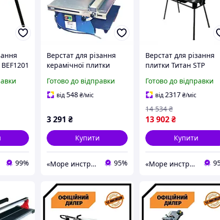
зання
Верстат для різання
Верстат для різання
 BEF1201
керамічної плитки
плитки Титан STP
Odwerk STP BEF 500
PP200-720
равки
Готово до відправки
Готово до відправки
548
2317
від
₴
/міс
від
₴
/міс
14 534
₴
3 291
₴
13 902
₴
и
Купити
Купити
99%
95%
9
«Море инструментов»
«Море инструментов»