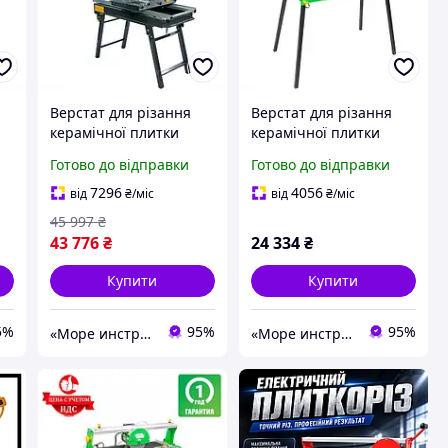
Верстат для різання
Верстат для різання
керамічної плитки
керамічної плитки
TITAN PK350-800 STP
Zipper STP ZI-FS200
Готово до відправки
Готово до відправки
7296
4056
від
₴
/міс
від
₴
/міс
45 997
₴
43 776
₴
24 334
₴
Купити
Купити
5%
95%
95%
«Море инструментов»
«Море инструментов»