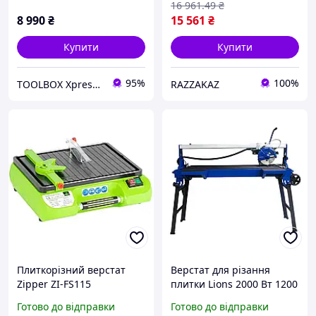
16 961
.49
₴
8 990
₴
15 561
₴
Купити
Купити
95%
100%
TOOLBOX Xpress BuyAndWork
RAZZAKAZ
Плиткорізний верстат
Верстат для різання
Zipper ZI-FS115
плитки Lions 2000 Вт 1200
електричний компактний
мм плиткоріз для
Готово до відправки
Готово до відправки
500 Вт 115 мм для різання
мармуру верстат для