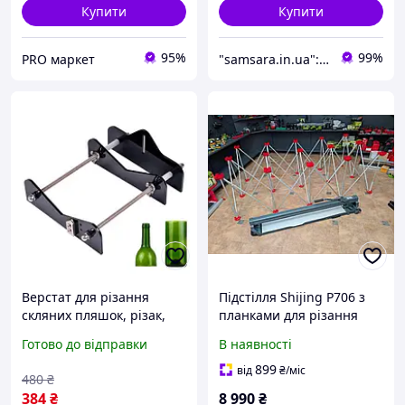
Купити
Купити
95%
99%
PRO маркет
"samsara.in.ua": Інтернет-магазин інструментів, садової та побутової техніки
Верстат для різання
Підстілля Shijing P706 з
скляних пляшок, різак,
планками для різання
пляшкоріз, склоріз
плитки (2300×1190 мм)
Готово до відправки
В наявності
buzyna
899
від
₴
/міс
480
₴
384
₴
8 990
₴