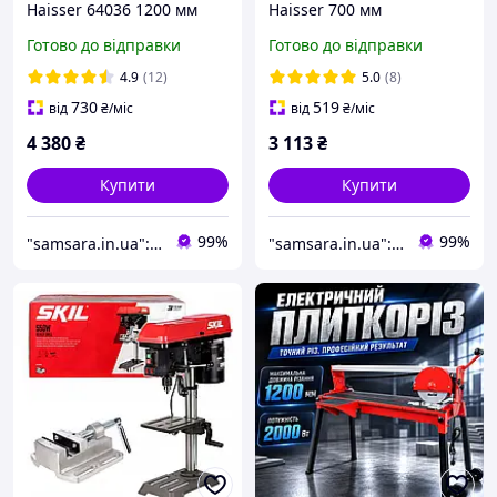
Haisser 64036 1200 мм
Haisser 700 мм
Ручний верстат для
Монорейковий плиткоріз
Готово до відправки
Готово до відправки
різання плитки Верстат
Верстат для різання
для кахельної плитки
плитки Ручний плиткоріз
4.9
(12)
5.0
(8)
730
519
від
₴
/міс
від
₴
/міс
4 380
₴
3 113
₴
Купити
Купити
99%
99%
"samsara.in.ua": Інтернет-магазин інструментів, садової та побутової техніки
"samsara.in.ua": Інтернет-магазин інструментів, садової та побутової техніки