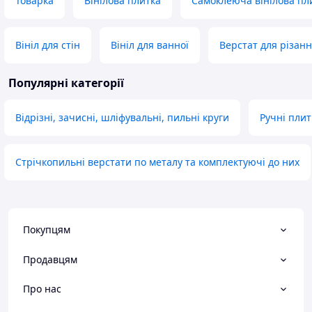
Товарка
Вінілова плитка
Самоклеюча вінілова пл
Вініл для стін
Вініл для ванної
Верстат для різанн
Популярні категорії
Відрізні, зачисні, шліфувальні, пильні круги
Ручні плит
Стрічкопильні верстати по металу та комплектуючі до них
Покупцям
Продавцям
Про нас