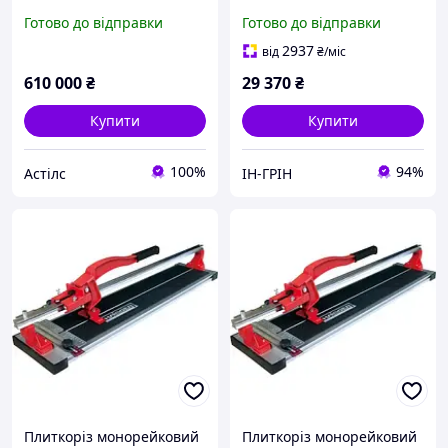
Готово до відправки
Готово до відправки
2937
від
₴
/міс
610 000
₴
29 370
₴
Купити
Купити
100%
94%
Астілс
ІН-ГРІН
Плиткоріз монорейковий
Плиткоріз монорейковий