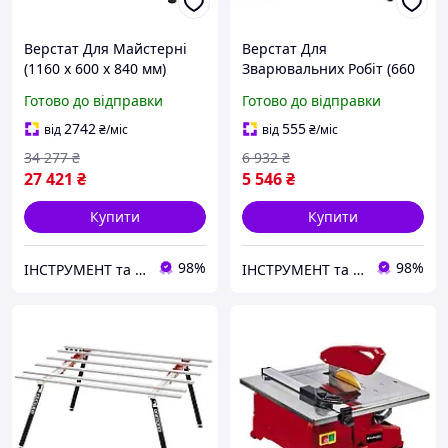
Верстат Для Майстерні
Верстат Для
(1160 х 600 х 840 мм)
Зварювальних Робіт (660
Слюсарний Стіл VOREL®
x 590 x 830 мм) YATO® YT-
Готово до відправки
Готово до відправки
58455
08950
2742
555
від
₴
/міс
від
₴
/міс
34 277
₴
6 932
₴
27 421
₴
5 546
₴
Купити
Купити
98%
98%
ІНСТРУМЕНТ та МЕТИЗИ
ІНСТРУМЕНТ та МЕТИЗИ