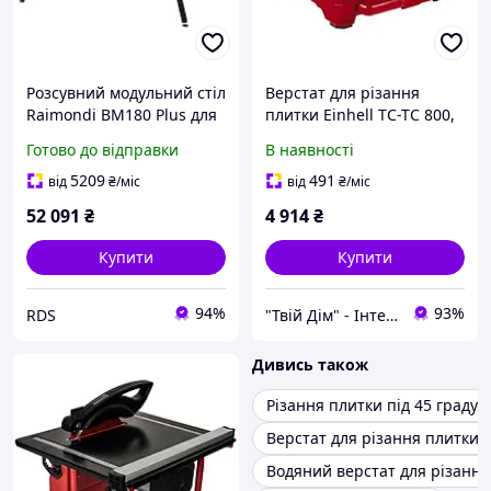
Розсувний модульний стіл
Верстат для різання
Raimondi BM180 Plus для
плитки Einhell TC-TC 800,
різання великоформатної
800 Вт, диск 180 мм,
Готово до відправки
В наявності
плитки 1800х1500 мм
пропил 90°/45° 34 мм/14
(394MA PLUS)
мм, довжина різання, стіл
5209
491
від
₴
/міс
від
₴
/міс
395х385 мм, 9.1 кг
52 091
₴
4 914
₴
4301185
Купити
Купити
94%
93%
RDS
"Твій Дім" - Інтернет-гіпермаркет
Дивись також
Різання плитки під 45 градусі
Верстат для різання плитки
Водяний верстат для різання