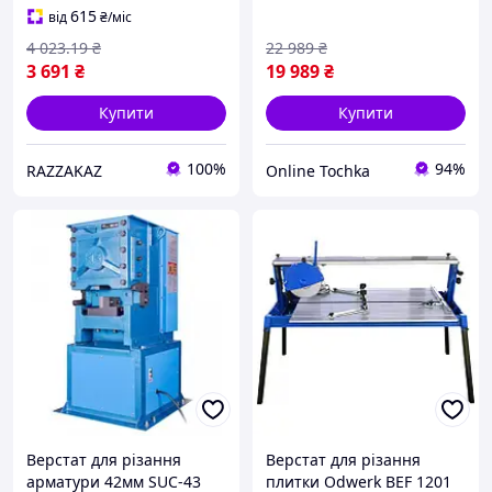
керамічної плитки
різання керамограніту
615
від
₴
/міс
4 023
.19
₴
22 989
₴
3 691
₴
19 989
₴
Купити
Купити
100%
94%
RAZZAKAZ
Online Tochka
Верстат для різання
Верстат для різання
арматури 42мм SUC-43
плитки Odwerk BEF 1201