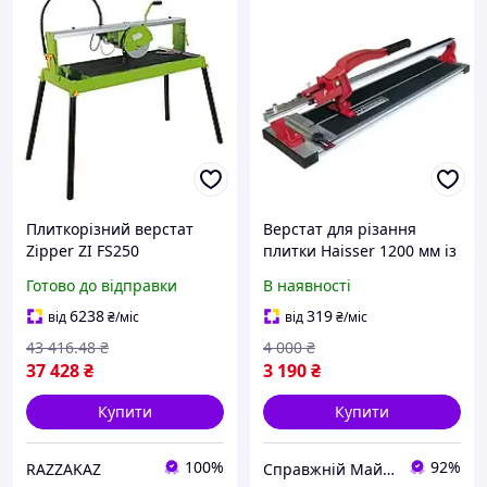
Плиткорізний верстат
Верстат для різання
Zipper ZI FS250
плитки Haisser 1200 мм із
електричний для точного
підшипниковою
Готово до відправки
В наявності
різання плитки нахил до
системою та лінійкою
45 градусів
товщина різу до 12 мм
6238
319
від
₴
/міс
від
₴
/міс
43 416
.48
₴
4 000
₴
37 428
₴
3 190
₴
Купити
Купити
100%
92%
RAZZAKAZ
Справжній Майстер