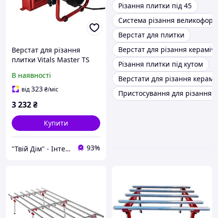
Різання плитки під 45
Система різання великоформ
Верстат для плитки
Верстат для різання кераміч
Верстат для різання
плитки Vitals Master TS
Різання плитки під кутом
7280BDs 600 Вт диск 180
В наявності
Верстати для різання керамо
мм глибина різання 34
мм 2950об/хв стіл 330х360
323
від
₴
/міс
Пристосування для різання 
мм 7.5 кг 203070
3 232
₴
Купити
93%
"Твій Дім" - Інтернет-гіпермаркет