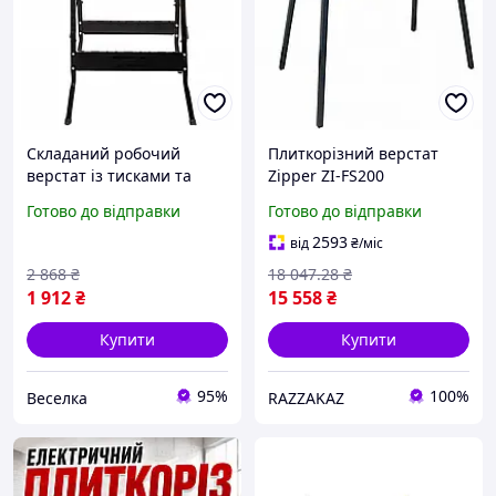
Складаний робочий
Плиткорізний верстат
верстат із тисками та
Zipper ZI-FS200
затискачами
електричний для різання
Готово до відправки
Готово до відправки
максимальне
плитки з диском 200 мм
навантаження 100 кг
до 600 мм ширини
2593
від
₴
/міс
620х300 мм для майстерні
2 868
₴
18 047
.28
₴
та хобі FLAME
1 912
₴
15 558
₴
Купити
Купити
95%
100%
Веселка
RAZZAKAZ