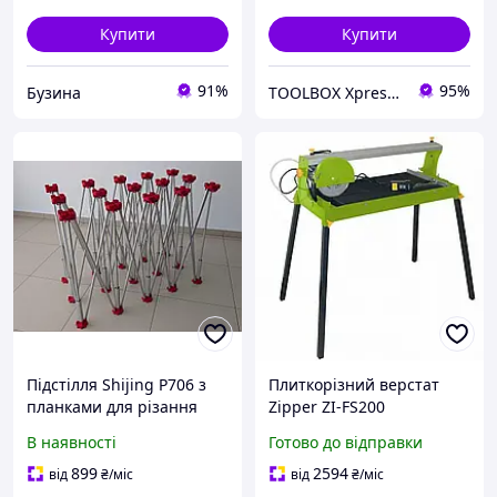
Купити
Купити
91%
95%
Бузина
TOOLBOX Xpress BuyAndWork
Підстілля Shijing P706 з
Плиткорізний верстат
планками для різання
Zipper ZI-FS200
плитки/керамограніту
електричний 600 мм 800
В наявності
Готово до відправки
(2300×1190 мм)
Вт мокре сухе різання для
плитки
899
2594
від
₴
/міс
від
₴
/міс