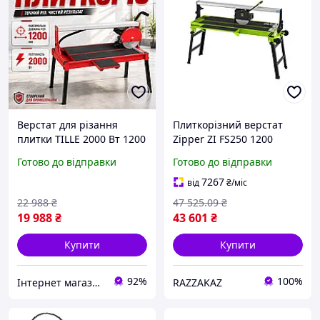
Верстат для різання
Плиткорізний верстат
плитки TILLE 2000 Вт 1200
Zipper ZI FS250 1200
мм підлоговий плиткоріз
електричний
Готово до відправки
Готово до відправки
для обробки мармуру
професійний для різання
плиткоріз електричний з
плитки мокре сухе
7267
від
₴
/міс
кутом нахилу
22 988
₴
47 525
.09
₴
19 988
₴
43 601
₴
Купити
Купити
92%
100%
Інтернет магазин ➤ Титан
RAZZAKAZ