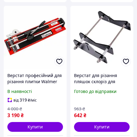
Верстат професійний для
Верстат для різання
різання плитки Walmer
пляшок склоріз для
1200 мм для будівельних і
рукоділля з регульованою
В наявності
Готово до відправки
оздоблювальних робіт
довжиною та діаметром
товщина різа до 12 мм
різання FLAME
319
від
₴
/міс
4 000
₴
963
₴
3 190
₴
642
₴
Купити
Купити