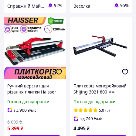
92%
95%
Справжній Майстер
Веселка
Ручний верстат для
Плиткоріз монорейковий
різання плитки Haisser
Shijing 3021 800 мм
Плиткоріз монорейковий
Червоний лазер Верстат
Готово до відправки
Готово до відправки
1200 мм Верстат для
для різання плитки
кахельної плитки
Ручний плиткоріз
900
від
₴
/міс
5.0
(5)
Плиткоріз на
749
від
₴
/міс
6 099
₴
підшипниках
5 399
₴
4 495
₴