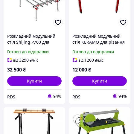
Розкладний модульний
Розкладний модульний
стіл Shijing P700 для
стіл KERAMO для різання
різання плитки 3600x1500
плитки 1500х1000 мм
Готово до відправки
Готово до відправки
мм (P700)
(SMBT)
3250
1200
від
₴
/міс
від
₴
/міс
32 500
₴
12 000
₴
Купити
Купити
94%
94%
RDS
RDS