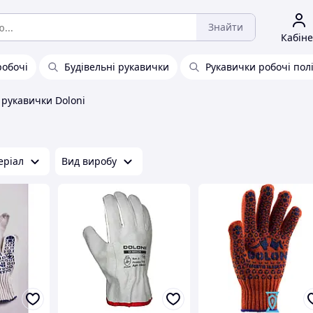
Знайти
Кабіне
робочі
Будівельні рукавички
Рукавички робочі пол
 рукавички Doloni
еріал
Вид виробу