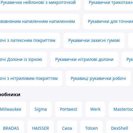
Рукавички нейлонові з микроточкой
Рукавички трикотажн
бавовняним напиленням напиленням
Рукавички для точних
очі з латексним покриттям
Рукавички захисні гумові
очі Долони із зіркою
Рукавички нітрилові долони
Ру
очі з нітриловим покриттям
Рукавиці рукавички робочі
иробники
Milwaukee
Sigma
Portwest
Werk
Mastertoo
BRADAS
HAISSER
Сила
Tolsen
DexShell