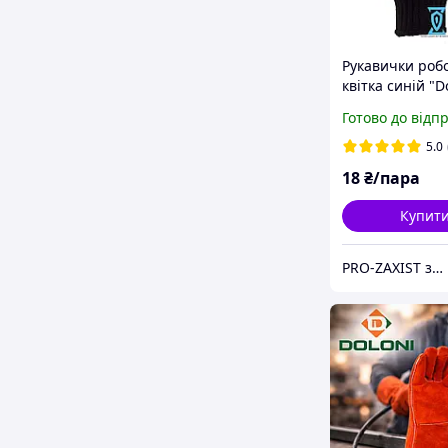
Рукавички роб
квітка синій "D
арт.711" (Украї
Готово до відп
5.0
18
₴/пара
Купит
PRO-ZAXIST засоби захисту для професіоналів.