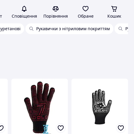
т
Сповіщення
Порівняння
Обране
Кошик
іуретанові
Рукавички з нітриловим покриттям
Рук