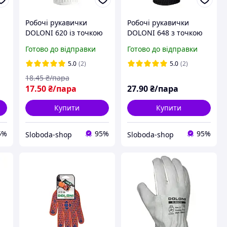
Робочі рукавички
Робочі рукавички
а
DOLONI 620 із точкою
DOLONI 648 з точкою
ок
ПВХ зелений візерунок
ПВХ чорні подвійні
Готово до відправки
Готово до відправки
5.0
(2)
5.0
(2)
18
.45
₴/пара
17
.50
₴/пара
27
.90
₴/пара
Купити
Купити
5%
95%
95%
Sloboda-shop
Sloboda-shop