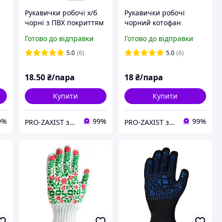
Рукавички робочі х/б
Рукавички робочі
чорні з ПВХ покриттям
чорний котофан
"Doloni арт. 10319"
"Doloni арт.4894"
Готово до відправки
Готово до відправки
(Україна)
(Україна)
5.0
(6)
5.0
(6)
18
.50
₴/пара
18
₴/пара
Купити
Купити
9%
99%
99%
PRO-ZAXIST засоби захисту для професіоналів.
PRO-ZAXIST засоби захисту для професіоналів.