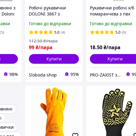
вняні з
Робочі рукавички
Рукавички робочі х/б
 Doloni
DOLONI 3867 з
помаранчева з пвх
натуральної козячої
покриттям "Doloni
равки
Готово до відправки
Готово до відправки
шкіри
арт.526" (Україна)
(5)
5.0
(4)
5.0
(6)
112
.50
₴/пара
99
₴/пара
18
.50
₴/пара
и
Купити
Купити
98%
95%
9
Sloboda-shop
PRO-ZAXIST засоби захисту для професіоналів.
овняні
і
авички