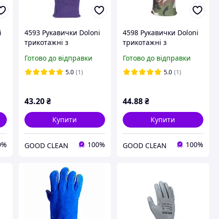
i
4593 Рукавички Doloni
4598 Рукавички Doloni
трикотажні з
трикотажні з
м
нітриловим покриттям
поліуретановим
Готово до відправки
Готово до відправки
ір
неповний облив розмір
покриттям неповний
7 фіолетові
облив розмір 10 хакі
5.0
(1)
5.0
(1)
43
.20
₴
44
.88
₴
Купити
Купити
0%
100%
100%
GOOD CLEAN
GOOD CLEAN