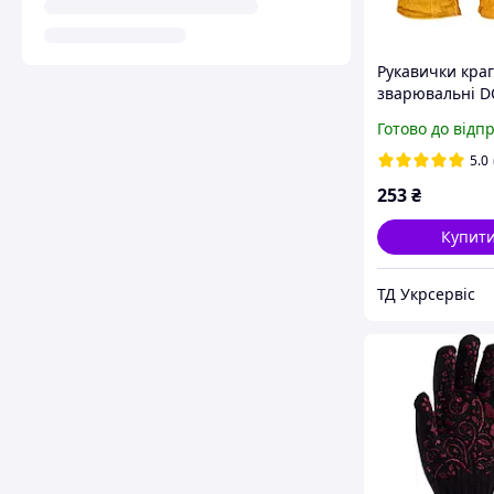
Рукавички кра
зварювальні 
4507 жовті, з
Готово до відп
підкладкою (XL)
5.0
253
₴
Купит
ТД Укрсервіс