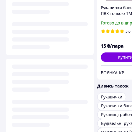
Рукавички баво
ПВХ точкою TM
(Far)
Готово до відп
5.0
15
₴/пара
Купит
ВОЄНКА-КР
Дивись також
Рукавички
Рукавички бав
Рукавиці робоч
Будівельні рук