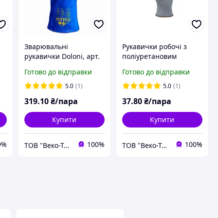
Зварювальні
Рукавички робочі з
рукавички Doloni, арт.
поліуретановим
 з
4508
покриттям Doloni,р. 10,
Готово до відправки
Готово до відправки
арт. 4572
5.0
(1)
5.0
(1)
319
.10
₴/пара
37
.80
₴/пара
Купити
Купити
9%
100%
100%
ТОВ "Веко-Трейд"
ТОВ "Веко-Трейд"