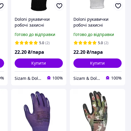
Doloni рукавички
Doloni рукавички
робочі захисні
робочі захисні
трикотажні з ПВХ
трикотажні з ПВХ
Готово до відправки
Готово до відправки
малюнком, розмір 8,
малюнком, розмір 8,
Садові 4894
Садові 4895
5.0
(2)
5.0
(2)
22
.20
₴/пара
22
.20
₴/пара
Купити
Купити
0%
100%
100%
Sizam & Doloni
Sizam & Doloni