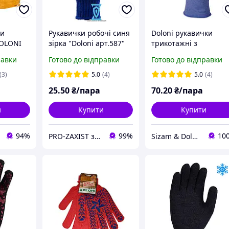
ги
Рукавички робочі синя
Doloni рукавички
DOLONI
зірка "Doloni арт.587"
трикотажні з
(Україна)
нітриловим покриття
равки
Готово до відправки
Готово до відправки
розмір 10, D-Oil 4581
(3)
5.0
(4)
5.0
(4)
25
.50
₴/пара
70
.20
₴/пара
и
Купити
Купити
94%
99%
10
PRO-ZAXIST засоби захисту для професіоналів.
Sizam & Doloni