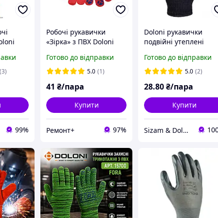
очі
Робочі рукавички
Doloni рукавички
oloni
«Зірка» з ПВХ Doloni
подвійні утеплені
на)
(розмір 12)
захисні трикотажні,
равки
Готово до відправки
Готово до відправки
розмір 10, Універсал
Плюс 540
(3)
5.0
(1)
5.0
(2)
41
₴/пара
28
.80
₴/пара
и
Купити
Купити
99%
97%
10
Ремонт+
Sizam & Doloni