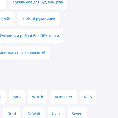
і
Рукавички для будівництва
 робіт
Хімічні рукавички
Рукавички робочі без ПВХ точки
кавички з пвх крапкою хб
l
Yato
Wurth
Artmaster
REIS
Grad
DeWalt
Uvex
Seven