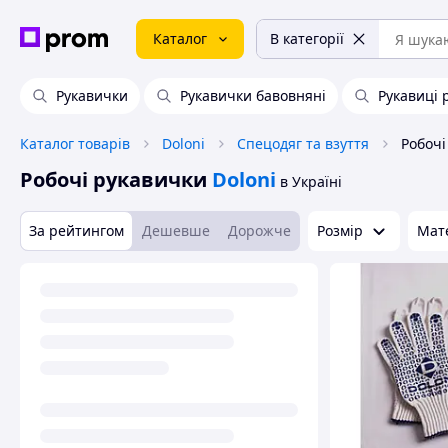
Каталог
В категорії
Рукавички
Рукавички бавовняні
Рукавиці 
Каталог товарів
Doloni
Спецодяг та взуття
Робочі
Робочі рукавички
Doloni
в Україні
За рейтингом
Дешевше
Дорожче
Розмір
Мат