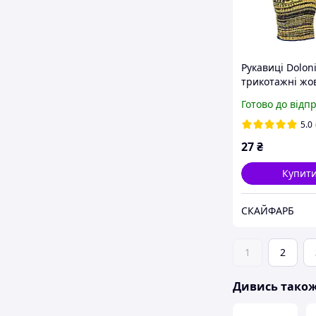
Рукавиці Dolon
трикотажні жов
"Рябушка" 10 к
Готово до відп
4242
5.0
27
₴
Купит
СКАЙФАРБ
1
2
Дивись тако