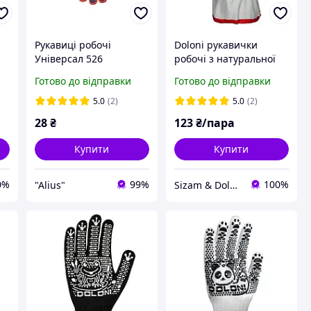
Рукавиці робочі
Doloni рукавички
Універсал 526
робочі з натуральної
м,
Помаранчеві розмір 10
козячої шкіри, розмір
Готово до відправки
Готово до відправки
трикотажні з ПВХ
10, D-Mach 3867
крапкою Doloni
5.0
(2)
5.0
(2)
28
₴
123
₴/пара
Купити
Купити
0%
99%
100%
"Alius"
Sizam & Doloni