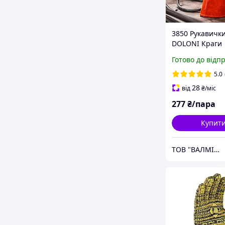
3850 Рукавичк
DOLONI Краги
зварювальні з
Готово до відп
підкладкою, ч
спи розмір 10/
5.0
зварника доло
28
від
₴
/міс
277
₴/пара
Купит
ТОВ "ВАЛМІ ГРУП"