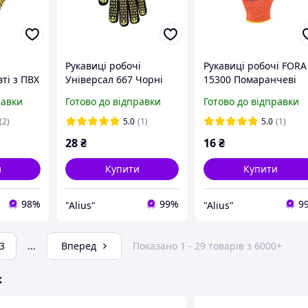
i
Рукавиці робочі
Рукавиці робочі FORA
ті з ПВХ
Універсал 667 Чорні
15300 Помаранчеві
лас арт.
розмір 10 трикотажні з
розмір 10 трикотажні
равки
Готово до відправки
Готово до відправки
ПВХ крапкою Doloni
ПВХ крапкою Doloni
(2)
5.0
(1)
5.0
(1)
28
₴
16
₴
и
Купити
Купити
98%
99%
9
"Alius"
"Alius"
3
...
Вперед
Показано 1 - 29 товарів з 6000+
ж