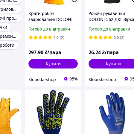
Рукавички робочі поліуретанові
Рукавички з нітриловим покриттям
Краги робочі
Робочі рукавички
Рукавички робочі професійні
зварювальні DOLONI
DOLONI 562 ДКГ Зірк
4507 з підкладкою,
чорна жовтий малюн
ички
Готово до відправки
Готово до відправки
жовті
Рукавички для ремонту авто
5.0
(2)
5.0
(2)
 роботи
297
.90
₴/пара
26
.24
₴/пара
Купити
Купити
95%
9
Sloboda-shop
Sloboda-shop