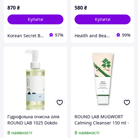
Soybean Cleansing Oil,
ROUND LAB Soybean
200 мл
Сleanser
870
₴
580
₴
Купити
Купити
97%
99%
Korean Secret Beauty
Health and Beauty
Гідрофільна очисна олія
ROUND LAB MUGWORT
ROUND LAB 1025 Dokdo
Calming Cleanser 150 ml -
Cleansing Oil
Заспокійлива очищуюча
В наявності
В наявності
пінка з морським