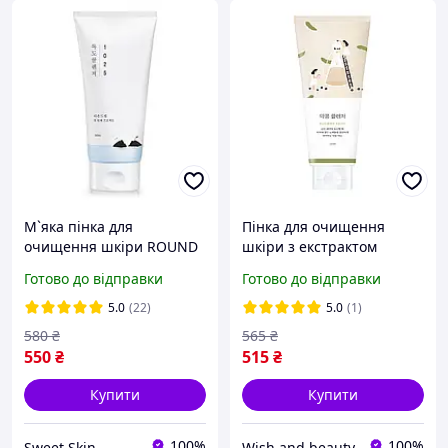
М`яка пінка для
Пінка для очищення
очищення шкіри ROUND
шкіри з екстрактом
LAB 1025 Dokdo Cleanser
чорних соєвих бобів
Готово до відправки
Готово до відправки
150 ml
ROUND LAB Soybean
Сleanser, 150 мл
5.0
(22)
5.0
(1)
580
₴
565
₴
550
₴
515
₴
Купити
Купити
100%
100%
Sweet Skin
Wish and beauty