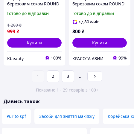
березовим соком ROUND
березовим соком ROUND
LAB Birch Juice
LAB Birch Juice Cleansing
Готово до відправки
Готово до відправки
Moisturizing Peeling
Pad
Cleansing Oil, 200 мл
80
від
₴
/міс
1 200
₴
999
₴
800
₴
Купити
Купити
100%
99%
Kbeauty
КРАСОТА АЗИИ
1
2
3
...
Показано 1 - 29 товарів з 100+
Дивись також
Purito spf
Засоби для зняття макіяжу
Корейська к