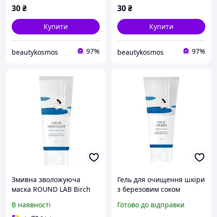
Cleanser, 2 мл
30
₴
30
₴
Купити
Купити
97%
97%
beautykosmos
beautykosmos
Змивна зволожуюча
Гель для очищення шкіри
маска ROUND LAB Birch
з березовим соком
Juice Moisturizing Washoff
ROUND LAB Birch Juice
В наявності
Готово до відправки
Pack 80 мл
Moisturizing Cleanser (150