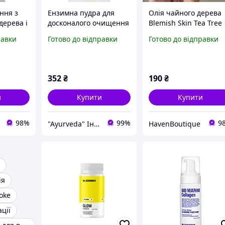
ння з
Ензимна пудра для
Олія чайного дерева
дерева і
досконалого очищення
Blemish Skin Tea Tree
з витамином С,
Oil для проблемних
равки
Готово до відправки
Готово до відправки
ree
Mr.SCRUBBER, Glow
ділянок шкіри
ace Wash,
Powder, 50g
Mr.SCRUBBER 15мл
ння пор,
352
₴
190
₴
и
Купити
Купити
98%
99%
9
"Ayurveda" Інтернет магазин аюрведичних товарів з Індії
HavenBoutique
ія
hoke
ції