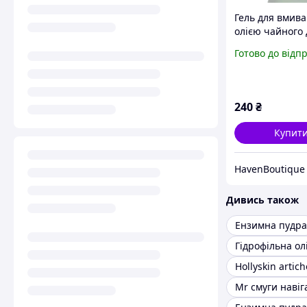
Гель для вмива
олією чайного 
соком алое Mr.
Готово до відп
Scrubber, Tea T
Blemish Skin F
200ml - очище
акне, п
240
₴
Купит
HavenBoutique
Дивись також
Ензимна пудра
Гідрофільна ол
Hollyskin artic
Mr смуги навіга