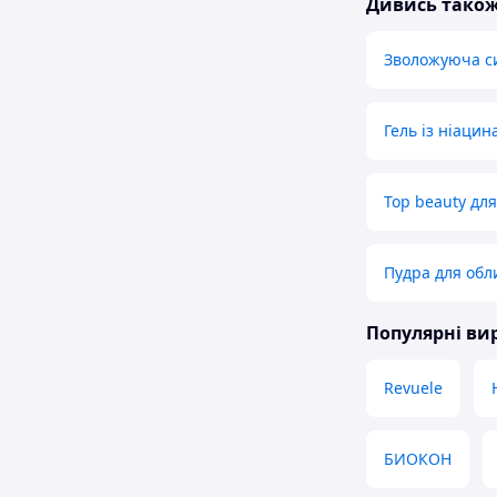
Дивись тако
Зволожуюча с
Гель із ніацин
Top beauty для
Пудра для обл
Популярні в
Revuele
БИОКОН