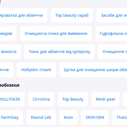
ж
ироватка для обличчя
Top beauty скраб
Засоби для з
амідом
Очищаюча пінка для вмивання
Гідрофільна 
 волосся
Тонік для обличчя від куперозу
Очищення 
иччя
Hollyskin cream
Щітка для очищення шкіри об
иробники
HOLLYSKIN
Christina
Top Beauty
Medi-peel
FarmStay
Round Lab
Avon
SKIN1004
Thali