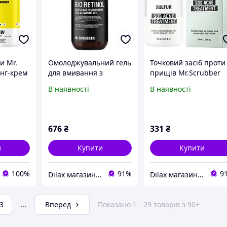
и Mr.
Омолоджувальний гель
Точковий засіб проти
инг-крем
для вмивання з
прищів Mr.Scrubber
o Marine
екстрактом синіх
SOS Acne Treatment
В наявності
В наявності
 пудра
водоростей
Sulfur 30ml (1181121)
 обличчя
Mr.Scrubber Bio Retinol
200ml (1184702)
676
₴
331
₴
и
Купити
Купити
100%
91%
9
Dilax магазин брендових дитячих іграшок та товарів для батьків.
Dilax магазин брендових дитячих іграшок та товарів для батьків.
3
...
Вперед
Показано 1 - 29 товарів з 90+