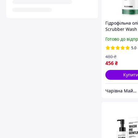
Гідрофільна олі
Scrubber Wash
Gently для нор
Готово до відп
шкіри, 150 мл
(4820200230221
5.0
480
₴
456
₴
Купит
Чарівна Майстерня