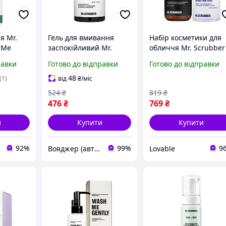
я Mr.
Гель для вмивання
Набір косметики для
 Me
заспокійливий Mr.
обличчя Mr. Scrubber
мальної
Scrubber Niacinamide з
Retinol + Collagen (ге
равки
Готово до відправки
Готово до відправки
ніацинамідом 200 ml
200мл + тонік 250мл)
)
|neper-Mr [n-Mr (Mr
омолоджуючий ліфти
48
(1)
від
₴
/міс
{Mr [Mr Mr 1-DS
524
₴
819
₴
476
₴
769
₴
и
Купити
Купити
92%
99%
9
Вояджер (авто, туризм, спорт)
Lovable