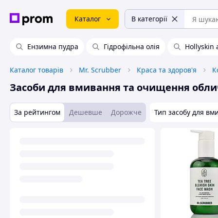
Каталог
В категорії
Ензимна пудра
Гідрофільна олія
Hollyskin 
Каталог товарів
Mr. Scrubber
Краса та здоров'я
К
Засоби для вмивання та очищення обл
За рейтингом
Дешевше
Дорожче
Тип засобу для вм