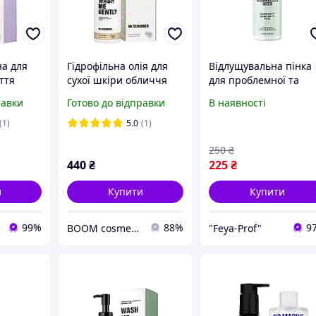
на для
Гідрофільна олія для
Відлущувальна пінка
ття
сухої шкіри обличчя
для проблемної та
ubber
Mr. Scrubber Wash Me
схильної до акне шкі
равки
Готово до відправки
В наявності
y для
Gently 150 мл
Mr.Scrubber AHA+BHA
блемної
150 ml
(1)
5.0
(1)
250
₴
440
₴
225
₴
и
Купити
Купити
99%
88%
9
BOOM cosmetics
"Feya-Prof"