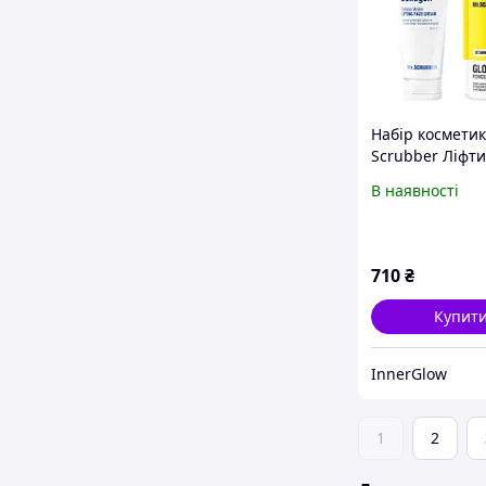
Набір косметик
Scrubber Ліфт
для обличчя Bi
В наявності
Collagen 50 г +
для очищення
Glow Vitamin C
710
₴
Купит
InnerGlow
1
2