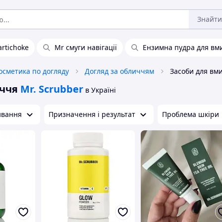
Знайти
artichoke
Mr смуги навігації
Ензимна пудра для вм
осметика по догляду
Догляд за обличчям
иччя
Mr. Scrubber
в Україні
ивання
Призначення і результат
Проблема шкіри