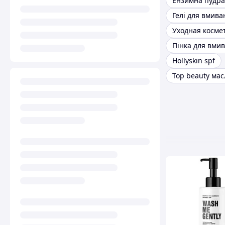
Гелі для вмива
Уходная косме
Пінка для вми
Hollyskin spf
Top beauty мас