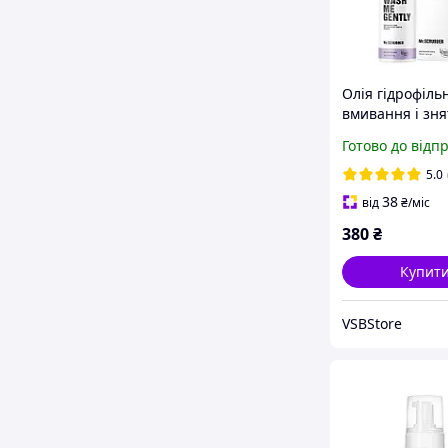
Олія гідрофіль
вмивання і зня
макіяжу Mr.Scr
Готово до відп
Wash Me Gentl
жирної та про
5.0
шкіри 150 мл
38
від
₴
/міс
380
₴
Купит
VSBStore