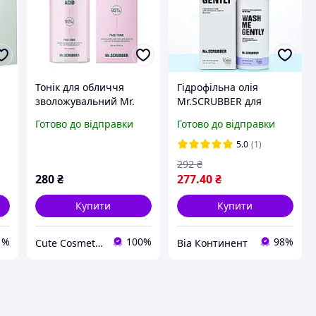
Тонік для обличчя
Гідрофільна олія
зволожувальний Mr.
Mr.SCRUBBER для
Scrubber 4D Hyaluronic
вмивання та зняття
Готово до відправки
Готово до відправки
Acid з 4Д гіалуроновою
макіяжу WASH ME
кислотою 250 мл
GENTLY для жирної і
5.0
(1)
проблемної шкіри
292
₴
Mr.SCRUBBER, 150мл
280
₴
277
.40
₴
Купити
Купити
1%
100%
98%
Cute Cosmetics - косметика, аксесуари, подарункові набори.
Віа Континент