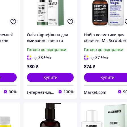
лемної
Олія гідрофільна для
Набір косметики для
 акне
вмивання і зняття
обличчя Mr. Scrubber
bber
макіяжу Mr.Scrubber
Гель для вмивання Bi
Готово до відправки
Готово до відправки
л
Wash Me Gently для
Retinol Blue Aglae +
нормальної шкіри 150
Тонік Bio Marine
38
87
від
₴
/міс
від
₴
/міс
мл
Collagen
380
₴
874
₴
и
Купити
Купити
90%
100%
9
Інтернет-магазин ZakharenkoStudio
Market.com