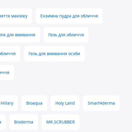
няття макіяжу
Ензимна пудра для обличчя
олія для вмивання
Гель для обличчя
обличчя
Гель для вмивання особи
личчя
Hillary
Bioaqua
Holy Land
Smart4derma
a
Bioderma
MR.SCRUBBER