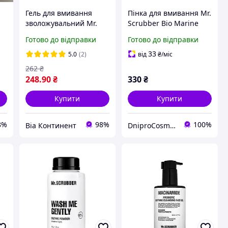
Гель для вмивання
Пінка для вмивання Mr.
зволожувальний Mr.
Scrubber Bio Marine
Scrubber 4D Hyaluronic
Collagen з колагеном та
Готово до відправки
Готово до відправки
Acid з 4Д гіалуроновою
клітинною водою 150
кислотою 150 мл
мл
33
5.0
(2)
від
₴
/міс
262
₴
248
.90
₴
330
₴
Купити
Купити
8%
98%
100%
Віа Континент
DniproCosmetics