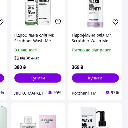
Гідрофільна олія Mr.
Гідрофільна олія Mr.
:
Scrubber Wash Me
Scrubber Wash Me
o
Gently для нормальної
Gently для жирної та
В наявності
Готово до відправки
шкіри обличчя 150 мл
проблемної шкіри, 150
мл (4820200230238)
38
від
₴
/міс
380
₴
369
₴
Купити
Купити
0%
95%
97%
ЛЮКС МАРКЕТ
Korzhani_TM