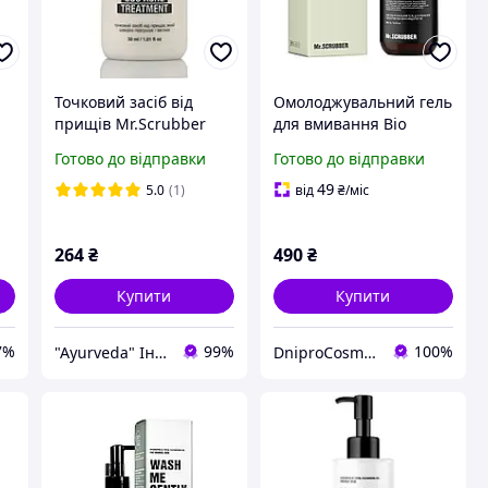
Точковий засіб від
Омолоджувальний гель
прищів Mr.Scrubber
для вмивання Bio
ри
SOS Acne Treatment
Retinol з екстрактом
Готово до відправки
Готово до відправки
Sulfur, 30 ml
синіх водоростей
Mr.SCRUBBER 200 мл
49
5.0
(1)
від
₴
/міс
264
₴
490
₴
Купити
Купити
7%
99%
100%
"Ayurveda" Інтернет магазин аюрведичних товарів з Індії
DniproCosmetics