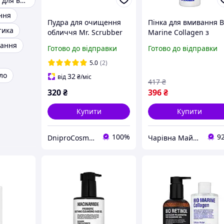
Ензимна пудра для вмивання
ння
Пудра для очищення
Пінка для вмивання B
тика
обличчя Mr. Scrubber
Marine Collagen з
Glow Vitamin C з
колагеном і клітинно
вання
Готово до відправки
Готово до відправки
вітаміном С 50 г
водою Mr.SCRUBBER,
150 мл
5.0
(2)
ло
32
від
₴
/міс
417
₴
320
₴
396
₴
Купити
Купити
100%
9
DniproCosmetics
Чарівна Майстерня