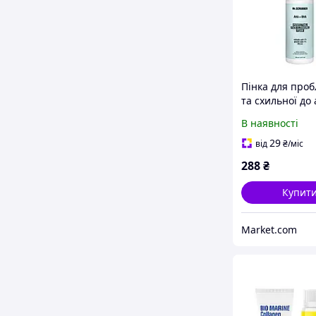
Пінка для проб
та схильної до
шкіри Mr.Scru
В наявності
АНА+ВНА 150 м
29
від
₴
/міс
288
₴
Купит
Market.com