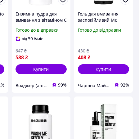
io
Ензимна пудра для
Гель для вмивання
вмивання з вітаміном С
заспокійливий Mr.
ю
Mr. Scrubber Wash Me
Scrubber Niacinamide з
Готово до відправки
Готово до відправки
Gently 50 г |neper-Mr
ніацинамідом 200 ml
[n-Mr (Mr {Mr [Mr Mr
59
від
₴
/міс
Mr 2-VO
647
₴
430
₴
588
₴
408
₴
Купити
Купити
2%
99%
92%
Вояджер (авто, туризм, спорт)
Чарівна Майстерня