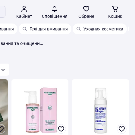
Кабінет
Сповіщення
Обране
Кошик
ивання
Гелі для вмивання
Уходная косметика
Засоби для вмивання та очищення обличчя Mr. Scrubber