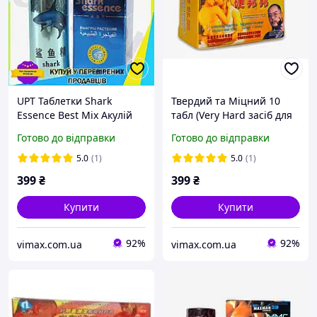
UPT Таблетки Shark
Твердий та Міцний 10
Essence Best Mix Акулій
табл (Very Hard засіб для
Екстракт для ерекції 10
підвищення потенції)
Готово до відправки
Готово до відправки
шт засіб для підвищення
потенції пок UPT66-B
5.0
(1)
5.0
(1)
399
₴
399
₴
Купити
Купити
92%
92%
vimax.com.ua
vimax.com.ua