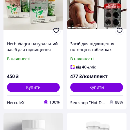
Herb Viagra натуральний
Засіб для підвищення
засіб для підвищення
потенції в таблетках
потенції, 10 шт
«Black 5+5 Kjoy»
В наявності
В наявності
найсильніший із
миттєвою дією
40
від
₴
/міс
450
₴
477
₴/комплект
Купити
Купити
100%
88%
HerculeХ
Sex-shop "Hot Dreams"