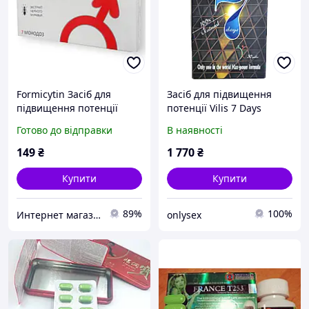
Formicytin Засіб для
Засіб для підвищення
підвищення потенції
потенції Vilis 7 Days
(Форміцитин) краплі від
Готово до відправки
В наявності
потенції, капсули для
потенції
149
₴
1 770
₴
Купити
Купити
89%
100%
Интернет магазин " Боби "
onlysex