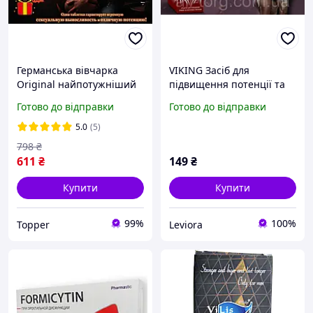
Германська вівчарка
VIKING Засіб для
Original найпотужніший
підвищення потенції та
засіб для підвищення
рівня тестостерону в
Готово до відправки
Готово до відправки
потенції! Сексуальна
чоловіків (Вікінг)
витривалість на всю ніч!
5.0
(5)
798
₴
611
₴
149
₴
Купити
Купити
99%
100%
Topper
Leviora