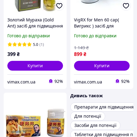
Золотий Мураха (Gold
VigRX for Men 60 cap(
Ant) засіб для підвищення
Вигрикс ) засіб для
потенції, 10 шт.
підвищення потенції
Готово до відправки
Готово до відправки
5.0
(1)
1 149
₴
399
₴
899
₴
Купити
Купити
92%
92%
vimax.com.ua
vimax.com.ua
Дивись також
Препарати для підвищення п
Для потенції
Засоби для потенції
Таблетки для підвищення пот