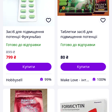
Засіб для підвищення
Таблетки засіб для
потенції Фужуньбао
підвищення потенції
Фурунбао (Furunbao)
Франс Т253 France T253
Готово до відправки
Готово до відправки
12шт (Таблетки для
10 таблеток в упаковці.
чоловіків щоб стояв)
899
₴
799
₴
80
₴
Купити
Купити
99%
100%
Hobbysell
Make Love - інтим бутик