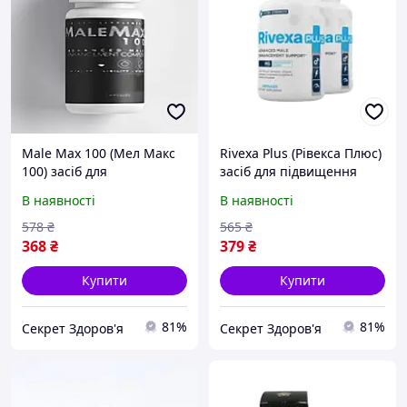
Male Max 100 (Мел Макс
Rivexa Plus (Рівекса Плюс)
100) засіб для
засіб для підвищення
підвищення потенції
потенції
В наявності
В наявності
578
₴
565
₴
368
₴
379
₴
Купити
Купити
81%
81%
Секрет Здоров'я
Секрет Здоров'я