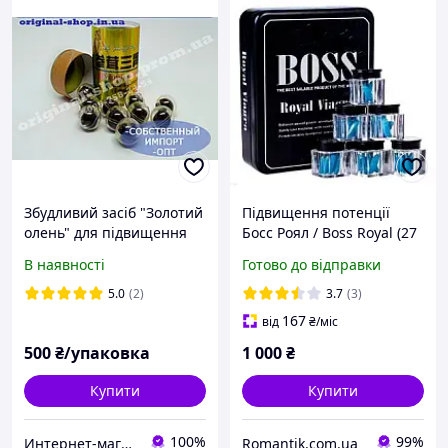
Збудливий засіб "Золотий
Підвищення потенції
олень" для підвищення
Босс Роял / Boss Royal (27
потенції
таблеток)
В наявності
Готово до відправки
5.0
(2)
3.7
(3)
167
від
₴
/міс
500
₴/упаковка
1 000
₴
Купити
Купити
100%
99%
Интернет-магазин "Original-Shop"
Romantik.com.ua