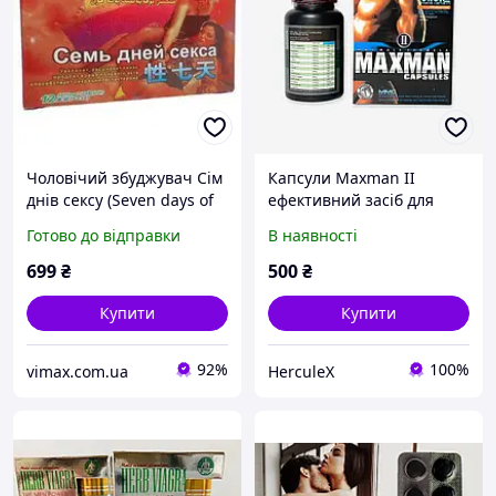
Чоловічий збуджувач Сім
Капсули Maxman II
днів сексу (Seven days of
ефективний засіб для
sex) 24 капсули | Засіб
підвищення потенції
Готово до відправки
В наявності
для підвищення потенції
та витривалості
699
₴
500
₴
Купити
Купити
92%
100%
vimax.com.ua
HerculeХ