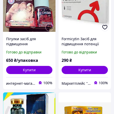
Пігулки засіб для
Formicytin Засіб для
підвищення
підвищення потенції
потенції"Стоіть 10 днів"
(Форміцитин)
Готово до відправки
Готово до відправки
10 пігулок в упаковці.
650
₴/упаковка
290
₴
Купити
Купити
100%
100%
интернет-магазин "ВСЕ ЛУЧШЕЕ ЛЮДЯМ"
Маркетплейс "7 Трав" товары от производителей Украины, Европы и Азии