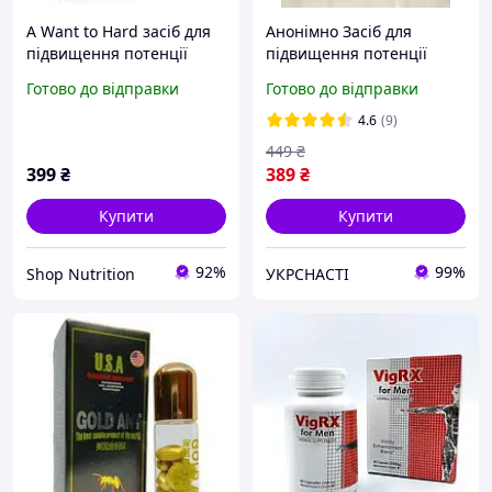
A Want to Hard засіб для
Анонімно Засіб для
підвищення потенції
підвищення потенції
Black Ant King
Готово до відправки
Готово до відправки
Королівський Чорний
Мураха 12 шт Пігулки для
4.6
(9)
ерекції
449
₴
399
₴
389
₴
Купити
Купити
92%
99%
Shop Nutrition
УКРСНАСТІ