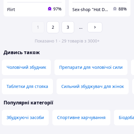
97%
88%
Flirt
Sex-shop "Hot Dreams"
1
2
3
...
Показано 1 - 29 товарів з 3000+
Дивись також
Чоловічий збудник
Препарати для чоловічої сили
Таблетки для стояка
Сильний збуджувач для жінок
Популярні категорії
Збуджуючі засоби
Спортивне харчування
Біодоб