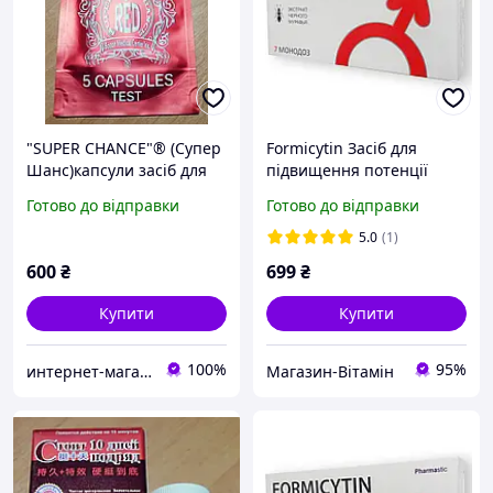
"SUPER CHANCE"® (Супер
Formicytin Засіб для
Шанс)капсули засіб для
підвищення потенції
підвищення потенції 5
(Форміцитин) Натуральні
Готово до відправки
Готово до відправки
капсул.
засоби для ерекцій
Сильний збудник
5.0
(1)
600
₴
699
₴
Купити
Купити
100%
95%
интернет-магазин"BIGTOPSHOP"
Магазин-Вітамін