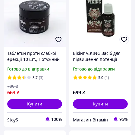
Таблетки проти слабкої
Вікінг VIKING Засіб для
ерекції 10 шт., Потужний
підвищення потенції і
засіб для підвищення
рівня тестостерону у
Готово до відправки
Готово до відправки
потенції в літньому віці,
чоловіків
Препарати для здоров'я
3.7
(3)
5.0
(1)
віагра
780
₴
663
₴
699
₴
Купити
Купити
100%
95%
StoyS
Магазин-Вітамін