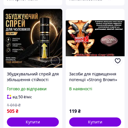
Збуджувальний спрей для
Засоби для підвищення
збільшення стійкості
потенції «Strong Brown»
ерекції в чоловіків Засоби
для тривалого сексу плюс
Готово до відправки
В наявності
для підвищення потенції
довго не закінчувати
та збудження чоловічої
50
від
₴
/міс
сили
1 010
₴
505
₴
119
₴
Купити
Купити