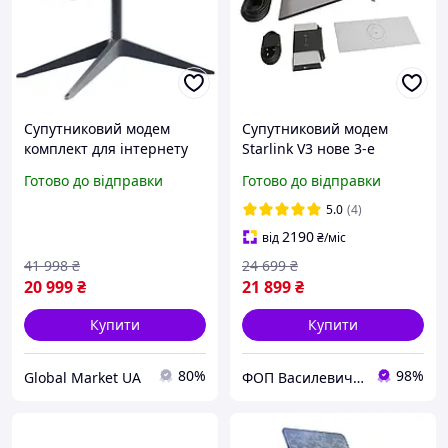
Супутниковий модем
Супутниковий модем
комплект для інтернету
Starlink V3 нове 3-е
Starlink Gen2 Satellite Dish
покоління старлінк
Готово до відправки
Готово до відправки
Kit v2, Маршрутизатор
Satellite Dish Kit Gen3
старлінк
REV4 без акаунту
5.0
(4)
2190
від
₴
/міс
41 998
₴
24 699
₴
20 999
₴
21 899
₴
Купити
Купити
80%
98%
Global Market UA
ФОП Василевич Василь Андрійович