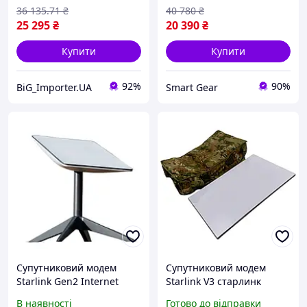
36 135
.71
₴
40 780
₴
25 295
₴
20 390
₴
Купити
Купити
92%
90%
BiG_Importer.UA
Smart Gear
Супутниковий модем
Супутниковий модем
Starlink Gen2 Internet
Starlink V3 старлинк
Satellite Dish Kit v2,
Satellite Dish Kit Gen3
В наявності
Готово до відправки