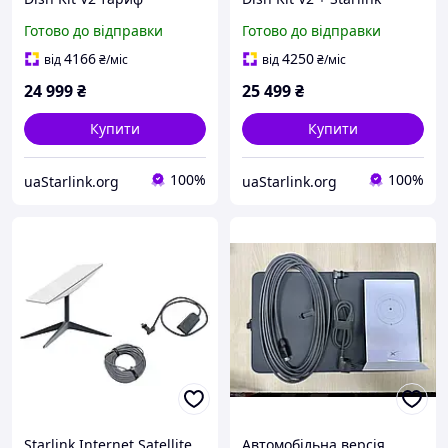
Roam(RV) або Stardart
ETHERNET lan адаптер
Готово до відправки
Готово до відправки
4166
4250
від
₴
/міс
від
₴
/міс
24 999
₴
25 499
₴
Купити
Купити
100%
100%
uaStarlink.org
uaStarlink.org
Starlink Internet Satellite
Автомобільна версія