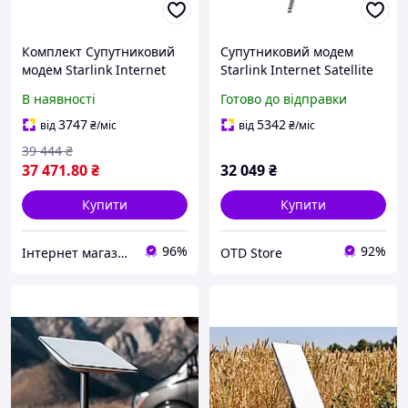
Комплект Супутниковий
Супутниковий модем
модем Starlink Internet
Starlink Internet Satellite
Satellite 3gen REV4 +
Dish Kit v2
В наявності
Готово до відправки
Зарядна станція EcoFlow
River 2
3747
5342
від
₴
/міс
від
₴
/міс
39 444
₴
37 471
.80
₴
32 049
₴
Купити
Купити
96%
92%
Інтернет магазин Store7
OTD Store