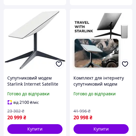
Супутниковий модем
Комплект для інтернету
Starlink Internet Satellite
супутниковий модем
Dish Kit v2
Starlink Gen2 Satellite Dish
Готово до відправки
Готово до відправки
Kit v2, Супутникова
система старлінк
2100
від
₴
/міс
23 302
₴
41 996
₴
20 999
₴
20 998
₴
Купити
Купити