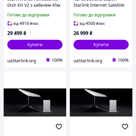
Dish Kit V2 з кабелем 45м
Starlink Internet Satellite
+ Starlink ETHERNET lan
Dish Kit Rev.3 (V2)
Готово до відправки
Готово до відправки
адаптер
4916
4500
від
₴
/міс
від
₴
/міс
29 499
₴
26 999
₴
Купити
Купити
100%
100%
uaStarlink.org
uaStarlink.org