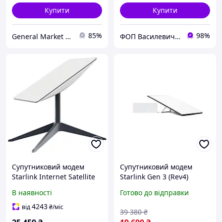
Купити
Купити
85%
98%
General Market UA
ФОП Василевич Василь Андрійович
Супутниковий модем
Супутниковий модем
Starlink Internet Satellite
Starlink Gen 3 (Rev4)
Dish Kit v2
Standard V4 Kit
В наявності
Готово до відправки
4243
від
₴
/міс
39 380
₴