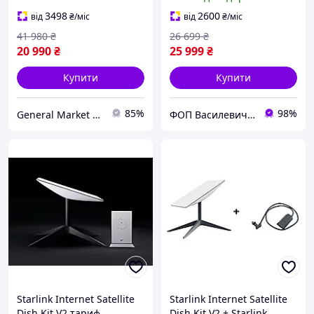
супутникова система
REV4 без акаунту + чохол
старлінк комплект
антитепловізор Луска
3498
2600
від
₴
/міс
від
₴
/міс
41 980
₴
26 699
₴
20 990
₴
25 999
₴
Купити
Купити
85%
98%
General Market UA
ФОП Василевич Василь Андрійович
Starlink Internet Satellite
Starlink Internet Satellite
Dish Kit V2 тариф
Dish Kit V2 + Starlink