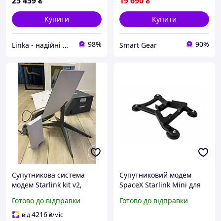
25 459
₴
19 690
₴
Купити
Купити
98%
90%
Linka - надійні рішення для зв’язку, інтернету та автономності
Smart Gear
Супутникова система
Супутниковий модем
модем Starlink kit v2,
SpaceX Starlink Mini для
Супутникова система
авто на рамі, Термінал
Готово до відправки
Готово до відправки
старлінк, Full оплачений
супутникового зв'язку
комплект (НЕМА БОРГІВ))
Starlink Mini
4216
від
₴
/міс