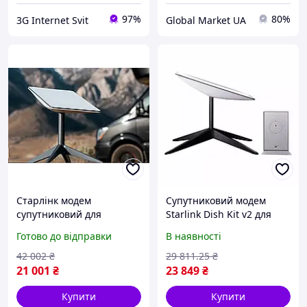
97%
80%
3G Internet Svit
Global Market UA
Старлінк модем
Супутниковий модем
супутниковий для
Starlink Dish Kit v2 для
інтернету Starlink Gen2
високошвидкісного
Готово до відправки
В наявності
Internet Satellite Dish Kit
інтернету в будинку й
v2, Супутниковий
офісі, Старлінк v2 у
42 002
₴
29 811
.25
₴
термінал
комплекті
21 001
₴
23 849
₴
Купити
Купити