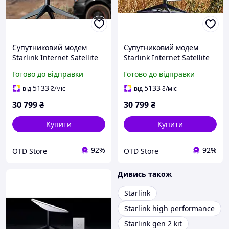
Супутниковий модем
Супутниковий модем
Starlink Internet Satellite
Starlink Internet Satellite
Dish Kit V2 ( версія RV )
Dish Kit V2 ( версія RV )
Готово до відправки
Готово до відправки
5133
5133
від
₴
/міс
від
₴
/міс
30 799
₴
30 799
₴
Купити
Купити
92%
92%
OTD Store
OTD Store
Дивись також
Starlink
Starlink high performance
Starlink gen 2 kit