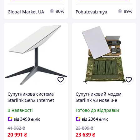
80%
89%
Global Market UA
PobutovaLiniya
Супутникова система
Супутниковий модем
Starlink Gen2 Internet
Starlink V3 нове 3-е
Satellite Dish Kit v2,
покоління старлінк
В наявності
Готово до відправки
Маршрутизатор старлінк,
Satellite Dish Kit Gen3
Супутниковий модем
REV4 без акаунту + сумка
3498
2364
від
₴
/міс
від
₴
/міс
41 982
₴
23 899
₴
20 991
₴
23 639
₴