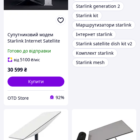
Starlink generation 2
Starlink kit
Маршрутизатори starlink
Інтернет starlink
Супутниковий модем
Starlink Internet Satellite
Starlink satellite dish kit v2
Dish Kit v2
Готово до відправки
Комплект starlink
5100
від
₴
/міс
Starlink mesh
30 599
₴
Купити
92%
OTD Store