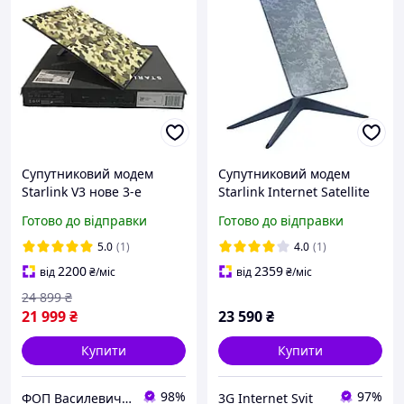
Супутниковий модем
Супутниковий модем
Starlink V3 нове 3-е
Starlink Internet Satellite
покоління старлінк
Dish Kit v2 (мілітарі)
Готово до відправки
Готово до відправки
Satellite Dish Kit Gen3
REV4 без акаунту
5.0
(1)
4.0
(1)
2200
2359
від
₴
/міс
від
₴
/міс
24 899
₴
21 999
₴
23 590
₴
Купити
Купити
98%
97%
ФОП Василевич Василь Андрійович
3G Internet Svit