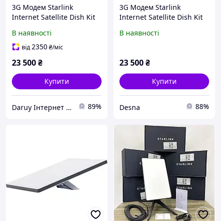
3G Модем Starlink
3G Модем Starlink
Internet Satellite Dish Kit
Internet Satellite Dish Kit
V2 tdi
V2 des
В наявності
В наявності
2350
від
₴
/міс
23 500
₴
23 500
₴
Купити
Купити
89%
88%
Daruy Інтернет Магазин "Туристичне спорядження"
Desna