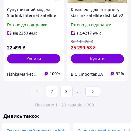
Супутниковий модем
Комплект для інтернету
Starlink Internet Satellite
starlink satellite dish kit v2
Mini Kit (USA)
Термінал старлінк
Готово до відправки
Готово до відправки
Generation 2. (оплачений)
без боргів
2250
4217
від
₴
/міс
від
₴
/міс
36 142
.26
₴
22 499
₴
25 299
.58
₴
Купити
Купити
100%
92%
FishkaMarket Магазин приємних покупок
BiG_Importer.UA
1
2
3
...
Показано 1 - 29 товарів з 300+
Дивись також
Супутниковий модем starlink
Супутниковий модем starlin