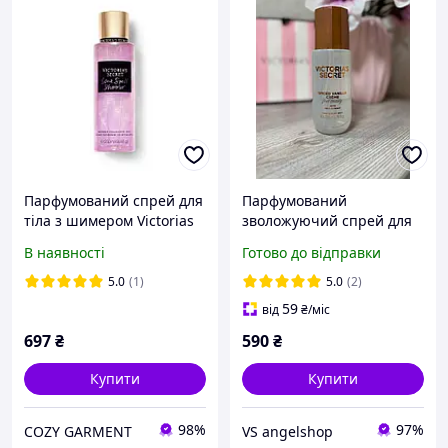
Парфумований спрей для
Парфумований
тіла з шимером Victorias
зволожуючий спрей для
Secret Love Spell Shimmer
тіла від Victoria's Secret
В наявності
Готово до відправки
250 мл
Spiced Vanilla Creme Hair
& Body Mist.
5.0
(1)
5.0
(2)
59
від
₴
/міс
697
₴
590
₴
Купити
Купити
98%
97%
COZY GARMENT
VS angelshop