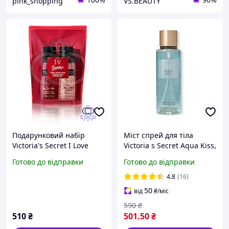
pink_shopping
VS.BEAUTY
Подарунковий набір
Міст спрей для тіла
Victoria's Secret I Love
Victoria s Secret Aqua Kiss,
Shimmer Pure Seduction (
США оригінал, 250 мл
Готово до відправки
Готово до відправки
Міст і Спрей-Шімер)
4.8
(16)
50
від
₴
/міс
590
₴
510
₴
501
.50
₴