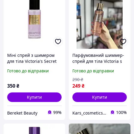
Міні спрей з шимером
Парфумований шиммер-
для тіла Victoria's Secret
спрей для тіла Victoria s
Fragrance Mist Love Spell
Secret XO, Victoria
Готово до відправки
Готово до відправки
Shimmer, 75 мл
Shimmer
290
₴
350
₴
249
₴
Купити
Купити
99%
100%
Bereket Beauty
Kars_cosmeticsss