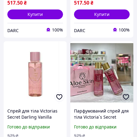
517
.50
₴
517
.50
₴
Купити
Купити
100%
100%
DARC
DARC
Спрей для тіла Victorias
Парфумований спрей для
Secret Darling Vanilla
тіла Victoria`s Secret
Jasmine Fragrance Mist
Guava Fiesta Shimmer
Готово до відправки
Готово до відправки
250 мл
Fragrance Mist 250мл
575
₴
575
₴