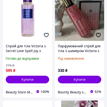
Спрей для тіла Victoria s
Парфумований спрей для
Secret Love Spell Joy з
тіла з шимером Victoria s
шимером парфумований
Secret Bombshell Shimmer
Готово до відправки
Під замовлення
250мл
Body Mist
775
₴
595
₴
330
₴
Купити
Купити
100%
92%
Beauty Store Meri
Bounty Beauty shop