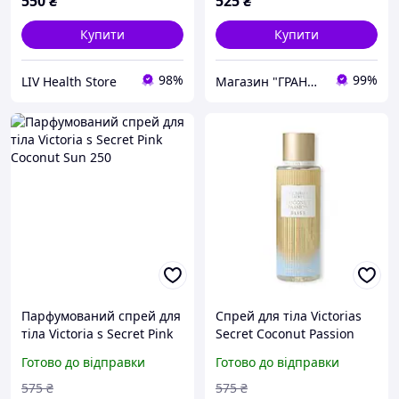
550
₴
525
₴
Купити
Купити
98%
99%
LIV Health Store
Магазин "ГРАНДіК"
Парфумований спрей для
Спрей для тіла Victorias
тіла Victoria s Secret Pink
Secret Coconut Passion
Coconut Sun 250
Bliss Fragrance Mist 250
Готово до відправки
Готово до відправки
мл
575
₴
575
₴