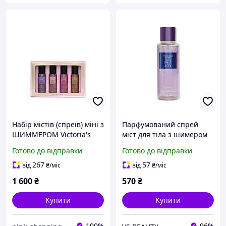
Набір містів (спреїв) міні з
Парфумований спрей
ШИММЕРОМ Victoria's
міст для тіла з шимером
Secret (4 шт х 75 мл)
Love Spell Joy Fragrance
Готово до відправки
Готово до відправки
Mist Victoria's Secret
оригінал
267
57
від
₴
/міс
від
₴
/міс
1 600
₴
570
₴
Купити
Купити
100%
96%