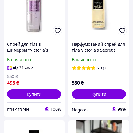
Спрей для тіла з
Парфумований спрей для
шимером "Victoria`s
тіла Victoria's Secret з
Secret Coconut Sol
шимером Coconut Passion
В наявності
В наявності
Shimmer", 250 мл
Shimmer, 250 ml
21
від
₴
/міс
5.0
(2)
550
₴
495
₴
550
₴
Купити
Купити
100%
98%
PINK.IRPIN
Nogotok