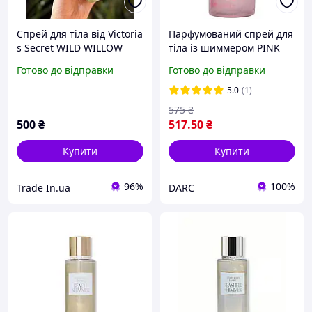
Спрей для тіла від Victoria
Парфумований спрей для
s Secret WILD WILLOW
тіла із шиммером PINK
Victoria's Secret Secret
Готово до відправки
Готово до відправки
Crush 250 мл
5.0
(1)
575
₴
500
₴
517
.50
₴
Купити
Купити
96%
100%
Trade In.ua
DARC