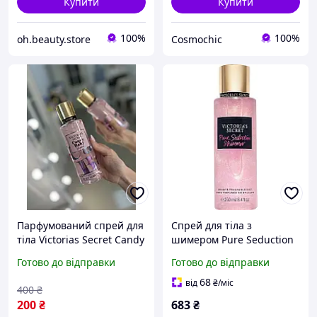
Купити
Купити
100%
100%
oh.beauty.store
Cosmochic
Парфумований спрей для
Спрей для тіла з
тіла Victorias Secret Candy
шимером Pure Seduction
Baby Shimmer 250 мл.
Victoria's Secret, 250 мл
Готово до відправки
Готово до відправки
68
від
₴
/міс
400
₴
200
₴
683
₴