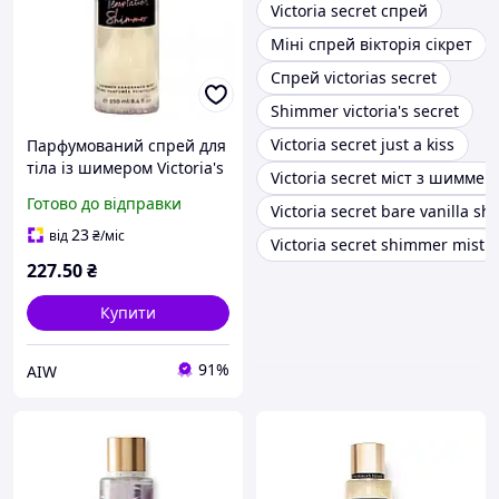
Victoria secret спрей
Міні спрей вікторія сікрет
Спрей victorias secret
Shimmer victoria's secret
Victoria secret just a kiss
Парфумований спрей для
тіла із шимером Victoria's
Victoria secret міст з шиммер
Secret Temptation 250 мл
Готово до відправки
Victoria secret bare vanilla s
23
від
₴
/міс
Victoria secret shimmer mist
227
.50
₴
Купити
91%
AIW