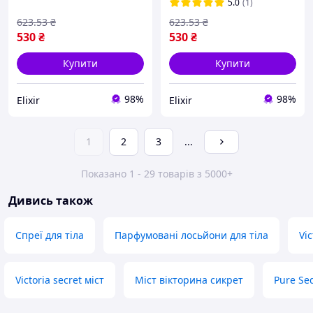
5.0
(1)
623
.53
₴
623
.53
₴
530
₴
530
₴
Купити
Купити
98%
98%
Elixir
Elixir
1
2
3
...
Показано 1 - 29 товарів з 5000+
Дивись також
Спреї для тіла
Парфумовані лосьйони для тіла
Vic
Victoria secret міст
Міст вікторина сикрет
Pure Sed