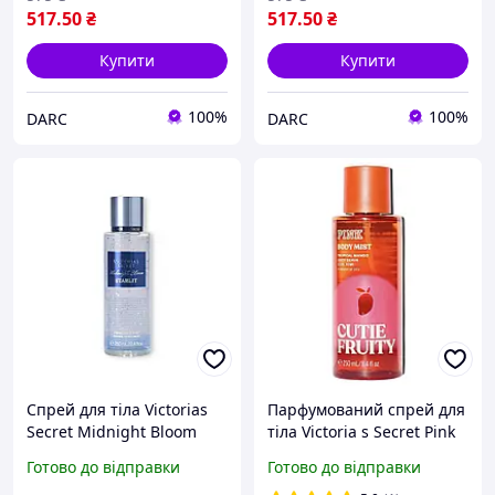
517
.50
₴
517
.50
₴
Купити
Купити
100%
100%
DARC
DARC
Спрей для тіла Victorias
Парфумований спрей для
Secret Midnight Bloom
тіла Victoria s Secret Pink
Starlit Fragrance Mist 250
Cutie Fruity 250 мл
Готово до відправки
Готово до відправки
мл