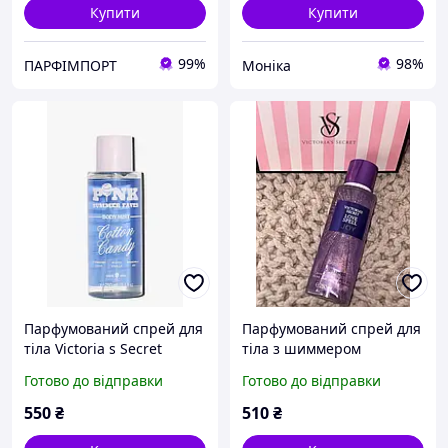
Купити
Купити
99%
98%
ПАРФІМПОРТ
Моніка
Парфумований спрей для
Парфумований спрей для
тіла Victoria s Secret
тіла з шиммером
Cotton Candy Pink
Victoria's Secret Love Spell
Готово до відправки
Готово до відправки
Joy Shimmer Fragrance
Mist
550
₴
510
₴