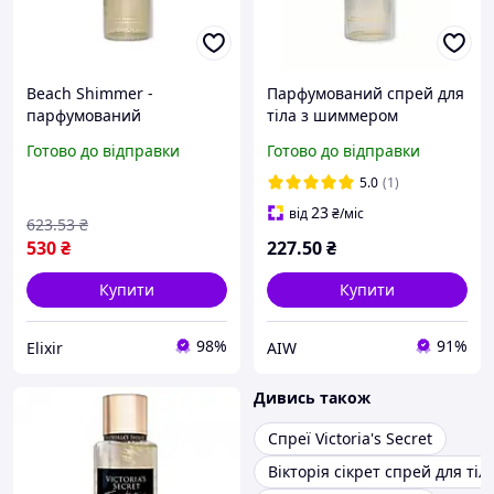
Beach Shimmer -
Парфумований спрей для
парфумований
тіла з шиммером
спрей(міст) для тіла
Victoria's Secret Seashell
Готово до відправки
Готово до відправки
Victoria's Secret з
Shimmer Fragrance Mist,
шимером 250 мл
250 мл
5.0
(1)
23
від
₴
/міс
623
.53
₴
530
₴
227
.50
₴
Купити
Купити
98%
91%
Elixir
AIW
Дивись також
Спреї Victoria's Secret
Вікторія сікрет спрей для тіл