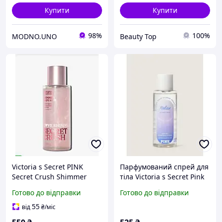
Купити
Купити
98%
100%
MODNO.UNO
Beauty Top
Victoria s Secret PINK
Парфумований спрей для
Secret Crush Shimmer
тіла Victoria s Secret Pink
Body Mist парфумований
Relax 250 ml
Готово до відправки
Готово до відправки
спрей для тіла з
шиммером
55
від
₴
/міс