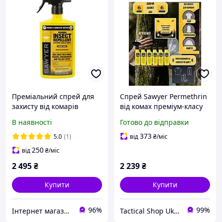
Преміальний спрей для
Спрей Sawyer Permethrin
захисту від комарів
від комах преміум-класу
мошок кліщів Sawyer
для захисту одягу,
В наявності
Готово до відправки
Premium з перметрином
спорядження та наметів,
710 мл дія до 6 тижнів
тригерний з
373
5.0
(1)
від
₴
/міс
перметрином (6*133) мм
250
від
₴
/міс
2 495
₴
2 239
₴
Купити
Купити
96%
99%
Інтернет магазин Store7
Tactical Shop Ukraine