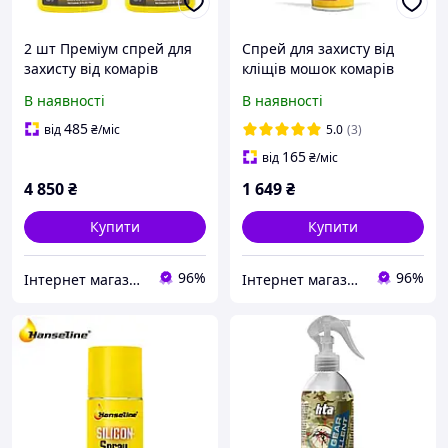
2 шт Преміум спрей для
Спрей для захисту від
захисту від комарів
кліщів мошок комарів
мошок кліщів Sawyer
Sawyer Premium з
В наявності
В наявності
Premium з перметрином
перметрином 250 мл дія 6
710 мл дія до 6 тижнів
тижнів
485
від
₴
/міс
5.0
(3)
165
від
₴
/міс
4 850
₴
1 649
₴
Купити
Купити
96%
96%
Інтернет магазин Store7
Інтернет магазин Store7