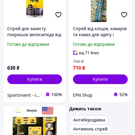
Спрей для захисту
Спрей від кліщів, комарів
покришок велосипеда від
та комах для одягу і
розтріскування на основі
спорядження HTA, 480 мл
Готово до відправки
Готово до відправки
силікону Hanseline Silicon
просочення
Spray 150 мл
перметрином, захист 15
71
від
₴
/міс
діб
790
₴
630
₴
710
₴
Купити
Купити
100%
92%
Sportinvent - спортивний інтернет магазин
EPN Shop
Дивись також
Антибородавка
Антимоль спрей