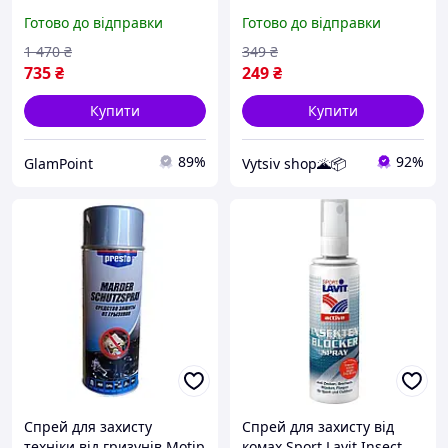
Coat for Curly Hair 200 мл
Готово до відправки
Готово до відправки
1 470
₴
349
₴
735
₴
249
₴
Купити
Купити
89%
92%
GlamPoint
Vytsiv shop🌋📦
Спрей для захисту
Спрей для захисту від
техніки від гризунів Motip
комах Sport Lavit Insect