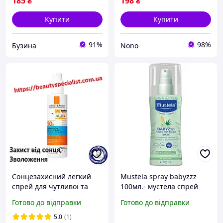
185
₴
198
₴
Купити
Купити
91%
98%
Бузина
Nono
Сонцезахисний легкий
Mustela spray babyzzz
спрей для чутливої та
100мл.- мустела спрей
схильної до подразнень
спеціально для захисту
Готово до відправки
Готово до відправки
шкіри дітей захист від
шкіри дитини від уваги
UVB та дуже довгих UVA
комарів.До 03,2027
5.0
(1)