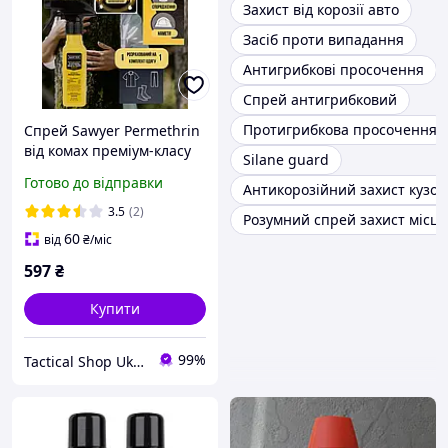
Захист від корозії авто
Засіб проти випадання
Антигрибкові просочення
Спрей антигрибковий
Протигрибкова просочення
Спрей Sawyer Permethrin
від комах преміум-класу
Silane guard
для захисту одягу,
Готово до відправки
Антикорозійний захист кузов
спорядження та наметів,
тригерний з
3.5
(2)
Розумний спрей захист місць
перметрином 133 мм
60
від
₴
/міс
597
₴
Купити
99%
Tactical Shop Ukraine