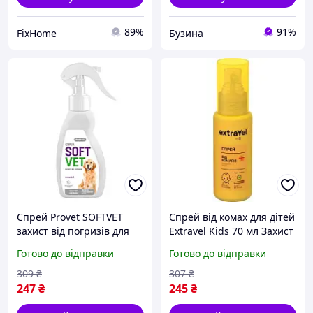
89%
91%
FixHome
Бузина
Спрей Provet SOFTVET
Спрей від комах для дітей
захист від погризів для
Extravel Kids 70 мл Захист
собак 250 мл, арт
від комарів
Готово до відправки
Готово до відправки
PR244019 buzyna
309
₴
307
₴
247
₴
245
₴