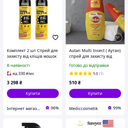
Комплект 2 шт Спрей для
Autan Multi Insect ( Аутан)
захисту від кліщів мошок
спрей для захисту від
комарів Sawyer Premium з
комарів, кліщів та мошок
В наявності
Готово до відправки
перметрином 250 мл дія 6
Німеччина
тижнів
330
від
₴
/міс
5.0
(1)
3 298
₴
510
₴
Купити
Купити
96%
99%
Інтернет магазин Store7
Mediccosmetik