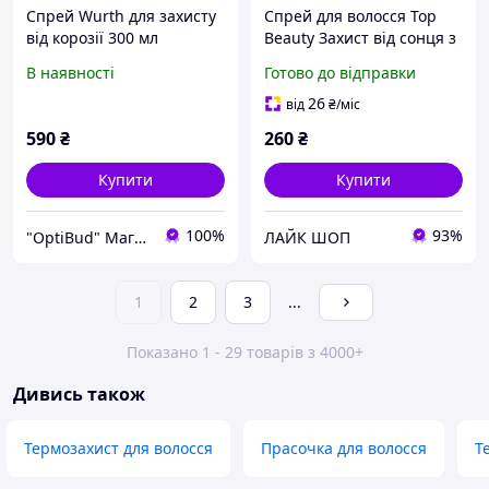
Спрей Wurth для захисту
Спрей для волосся Top
від корозії 300 мл
Beauty Захист від сонця з
UV фільтрами
В наявності
Готово до відправки
термозахисний
двофазний 200 мл
26
від
₴
/міс
590
₴
260
₴
Купити
Купити
100%
93%
"OptiBud" Магазин будматеріалів
ЛАЙК ШОП
1
2
3
...
Показано 1 - 29 товарів з 4000+
Дивись також
Термозахист для волосся
Прасочка для волосся
Т