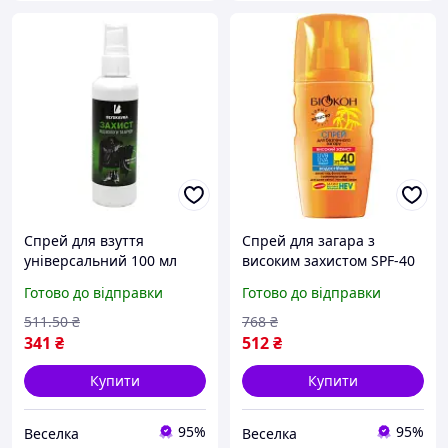
Спрей для взуття
Спрей для загара з
універсальний 100 мл
високим захистом SPF-40
захист від води та бруду
для чутливої шкіри
Готово до відправки
Готово до відправки
для шкіри замші
зволожуючий для захисту
текстилю FLAME
від сонячних опіків. SPICY
511
.50
₴
768
₴
341
₴
512
₴
Купити
Купити
95%
95%
Веселка
Веселка