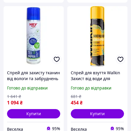
Спрей для захисту тканин
Спрей для взуття Walkin
від вологи та забруднень
Захист від води для
200 мл для активного
взуття з гладкої шкіри,
Готово до відправки
Готово до відправки
відпочинку та
замші, нубуку
мембранних матеріалів
Безбарвний 250 мл
1 641
₴
681
₴
FLAME
(4820184442115)
1 094
₴
454
₴
Купити
Купити
95%
95%
Веселка
Веселка