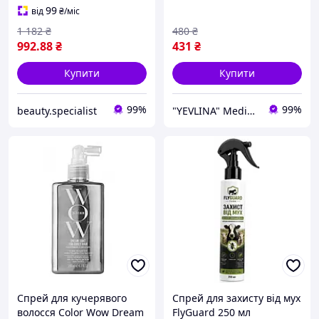
променів SPF50+
99
від
₴
/міс
1 182
₴
480
₴
992
.88
₴
431
₴
Купити
Купити
99%
99%
beauty.specialist
"YEVLINA" Medical & Cosmetics brand
Спрей для кучерявого
Спрей для захисту від мух
волосся Color Wow Dream
FlyGuard 250 мл