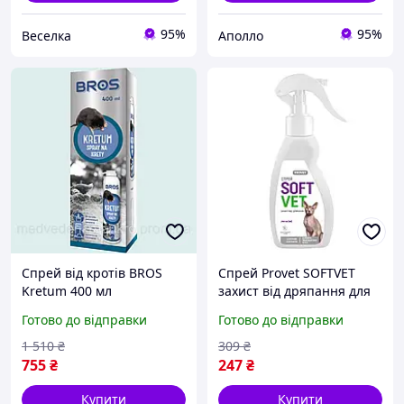
95%
95%
Веселка
Аполло
Спрей від кротів BROS
Спрей Provet SOFTVET
Kretum 400 мл
захист від дряпання для
ефективний засіб для
котів 250 мл, арт
Готово до відправки
Готово до відправки
захисту саду городу від
PR244018 buzyna
гризунів
1 510
₴
309
₴
755
₴
247
₴
Купити
Купити