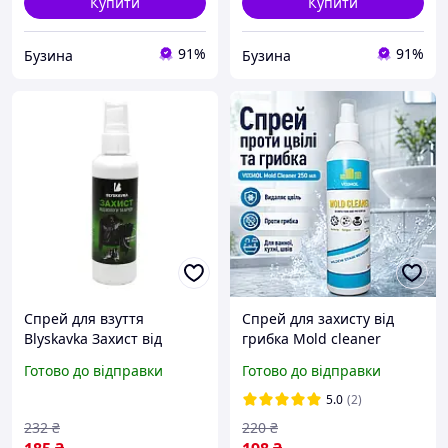
Купити
Купити
91%
91%
Бузина
Бузина
Спрей для взуття
Спрей для захисту від
Blyskavka Захист від
грибка Mold cleaner
вологи та бруду 100 мл
Vixmol Засіб для
Готово до відправки
Готово до відправки
4820055141567 buzyna
оброблення стін від
грибка 250 мл Засіб від
5.0
(2)
цвілі
232
₴
220
₴