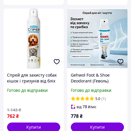
Спрей для захисту собак
Gehwol Foot & Shoe
кішок і гризунів від бліх
Deodorant (Геволь)
кліщів комарів і мух 300
дезодорант-спрей для ніг
Готово до відправки
Готово до відправки
мл SPICY
і взуття від запаху та
грибка, свіжість і захист,
5.0
(1)
150 мл
78
від
₴
/міс
1 143
₴
762
₴
778
₴
Купити
Купити