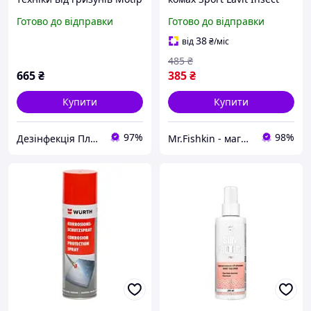
Dubli PRESTO 400 мл
Blocker Spray 100 мл.
Готово до відправки
Готово до відправки
(50014000)
38
від
₴
/міс
485
₴
665
₴
385
₴
Купити
Купити
97%
98%
Дезінфекція Плюс
Mr.Fishkin - магазин мобільних аксесуарів