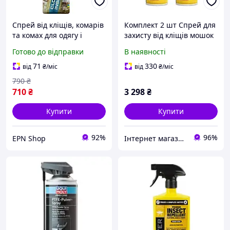
Спрей від кліщів, комарів
Комплект 2 шт Спрей для
та комах для одягу і
захисту від кліщів мошок
спорядження HTA, 480 мл
комарів Sawyer Premium з
Готово до відправки
В наявності
просочення
перметрином 250 мл дія 6
перметрином, захист 15
тижнів
71
330
від
₴
/міс
від
₴
/міс
діб
790
₴
710
₴
3 298
₴
Купити
Купити
92%
96%
EPN Shop
Інтернет магазин Store7