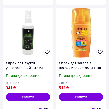
Спрей для взуття
Спрей для загара з
універсальний 100 мл
високим захистом SPF-40
захист від води та бруду
для чутливої шкіри
Готово до відправки
Готово до відправки
для шкіри замші
зволожуючий для захисту
текстилю FLAME
від сонячних опіків. SPICY
511
.50
₴
768
₴
341
₴
512
₴
Купити
Купити