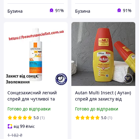
91%
91%
Бузина
Бузина
Сонцезахисний легкий
Autan Multi Insect ( Аутан)
спрей для чутливої та
спрей для захисту від
схильної до подразнень
комарів, кліщів та мошок
Готово до відправки
Готово до відправки
шкіри дітей захист від
Німеччина
UVB та дуже довгих UVA
5.0
(1)
5.0
(1)
променів SPF50+
99
від
₴
/міс
1 182
₴