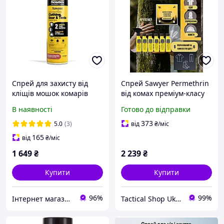
Спрей для захисту від
Спрей Sawyer Permethrin
кліщів мошок комарів
від комах преміум-класу
Sawyer Premium з
для захисту одягу,
В наявності
Готово до відправки
перметрином 250 мл дія 6
спорядження та наметів,
тижнів
тригерний з
373
5.0
(3)
від
₴
/міс
перметрином (6*133) мм
165
від
₴
/міс
1 649
₴
2 239
₴
Купити
Купити
96%
99%
Інтернет магазин Store7
Tactical Shop Ukraine