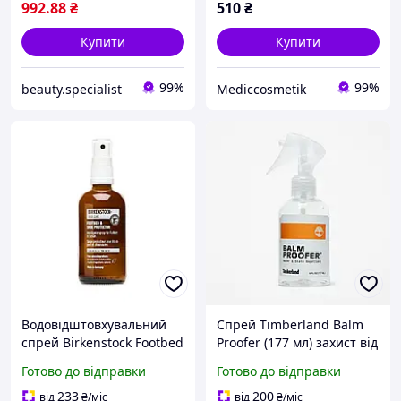
992
.88
₴
510
₴
Купити
Купити
99%
99%
beauty.specialist
Mediccosmetik
Водовідштовхувальний
Спрей Timberland Balm
спрей Birkenstock Footbed
Proofer (177 мл) захист від
& Shoe Protector (100 мл)
води та плям для взуття,
Готово до відправки
Готово до відправки
захист від вологи та бруду
одягу і аксесуарів
для шкіри, замші та
233
200
від
₴
/міс
від
₴
/міс