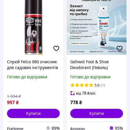
Спрей Felco 980 очисник
Gehwol Foot & Shoe
для садових інструментів
Deodorant (Геволь)
захист від корозії та
дезодорант-спрей для ніг
Готово до відправки
Готово до відправки
зношування
і взуття від запаху та
грибка, свіжість і захист,
5.0
(1)
150 мл
78
від
₴
/міс
1 994
₴
997
₴
778
₴
Купити
Купити
89%
95%
FixHome
Аполло