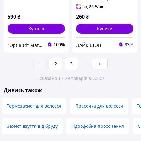
термозахисний
двофазний 200 мл
26
від
₴
/міс
590
₴
260
₴
Купити
Купити
100%
93%
"OptiBud" Магазин будматеріалів
ЛАЙК ШОП
1
2
3
...
Показано 1 - 29 товарів з 6000+
Дивись також
Термозахист для волосся
Прасочка для волосся
Т
Захист взуття від бруду
Гідрофобна просочення
С