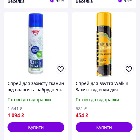
95%
95%
Веселка
Веселка
Спрей для захисту тканин
Спрей для взуття Walkin
від вологи та забруднень
Захист від води для
200 мл для активного
взуття з гладкої шкіри,
Готово до відправки
Готово до відправки
відпочинку та
замші, нубуку
мембранних матеріалів
Безбарвний 250 мл
1 641
₴
681
₴
FLAME
(4820184442115)
1 094
₴
454
₴
Купити
Купити