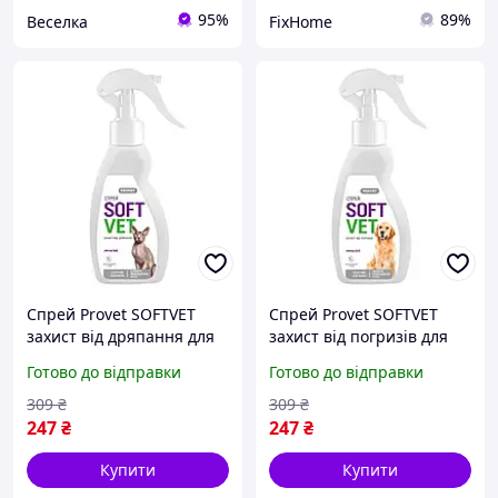
95%
89%
Веселка
FixHome
Спрей Provet SOFTVET
Спрей Provet SOFTVET
захист від дряпання для
захист від погризів для
котів 250 мл, арт
собак 250 мл, арт
Готово до відправки
Готово до відправки
PR244018 buzyna
PR244019 buzyna
309
₴
309
₴
247
₴
247
₴
Купити
Купити