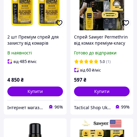
2 шт Преміум спрей для
Спрей Sawyer Permethrin
захисту від комарів
від комах преміум-класу
мошок кліщів Sawyer
для захисту одягу,
В наявності
Готово до відправки
Premium з перметрином
спорядження та наметів,
710 мл дія до 6 тижнів
тригерний з
485
від
₴
/міс
5.0
(1)
перметрином 133 мм
60
від
₴
/міс
4 850
₴
597
₴
Купити
Купити
96%
99%
Інтернет магазин Store7
Tactical Shop Ukraine