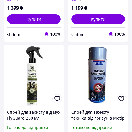
текстилю
1 399
₴
1 199
₴
Купити
Купити
100%
100%
slidom
slidom
Спрей для захисту від мух
Спрей для захисту
FlyGuard 250 мл
техніки від гризунів Motip
Dubli PRESTO 400 мл
Готово до відправки
Готово до відправки