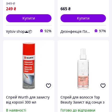
349
₴
249
₴
665
₴
Купити
Купити
92%
97%
Vytsiv shop🌋📦
Дезінфекція Плюс
Спрей Wurth для захисту
Спрей для волосся Top
від корозії 300 мл
Beauty Захист від сонця з
UV фільтрами
В наявності
Готово до відправки