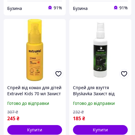
91%
91%
Бузина
Бузина
Спрей від комах для дітей
Спрей для взуття
Extravel Kids 70 мл Захист
Blyskavka Захист від
від комарів
вологи та бруду 100 мл
Готово до відправки
Готово до відправки
4820055141567 buzyna
307
₴
232
₴
245
₴
185
₴
Купити
Купити