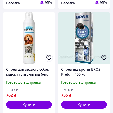
95%
95%
Веселка
Веселка
Спрей для захисту собак
Спрей від кротів BROS
кішок і гризунів від бліх
Kretum 400 мл
кліщів комарів і мух 300
ефективний засіб для
Готово до відправки
Готово до відправки
мл SPICY
захисту саду городу від
гризунів
1 143
₴
1 510
₴
762
₴
755
₴
Купити
Купити