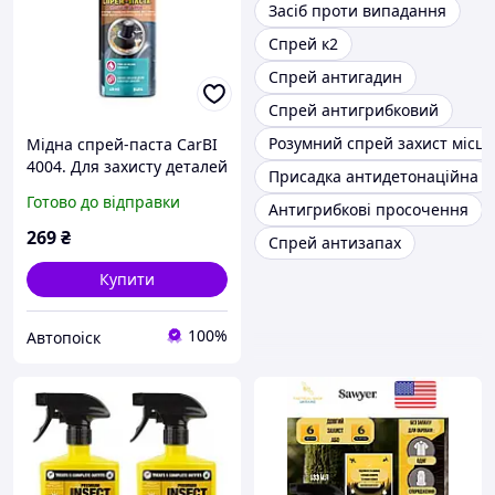
Засіб проти випадання
Спрей к2
Спрей антигадин
Спрей антигрибковий
Розумний спрей захист місць
Мідна спрей-паста CarBI
4004. Для захисту деталей
Присадка антидетонаційна
від корозії та зношування
Готово до відправки
Антигрибкові просочення
269
₴
Спрей антизапах
Купити
100%
Автопоіск