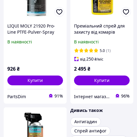
LIQUI MOLY 21920 Pro-
Преміальний спрей для
Line PTFE-Pulver-Spray
захисту від комарів
Тефлоновий спрей | Сухе
мошок кліщів Sawyer
В наявності
В наявності
PTFE-мастило для захисту
Premium з перметрином
від тертя, скрипу та
710 мл дія до 6 тижнів
5.0
(1)
зношування
250
від
₴
/міс
926
₴
2 495
₴
Купити
Купити
91%
96%
PartsDim
Інтернет магазин Store7
Дивись також
Антигадин
Спрей антифог