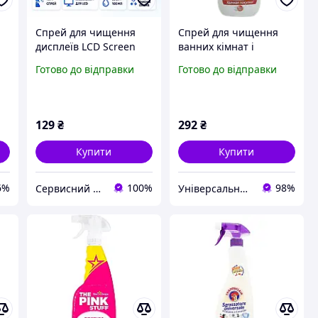
Спрей для чищення
Спрей для чищення
дисплеїв LCD Screen
ванних кімнат і
ля
Cleaner 100 мл
сантехніки Метеор
Готово до відправки
Готово до відправки
Bagi (гладінь), 500 мл
ів
129
₴
292
₴
Купити
Купити
6%
100%
98%
Сервисний центр Галактика
Універсальний магазин «УМКА»