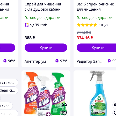
щення
Спрей для чищення
Засіб спрей очисник
льний
скла душової кабіни
для чищення
Viakal Express Elegant
термостійкого скла
равки
Готово до відправки
Готово до відправки
алі,
Flowers 470 мл
камінів, печей, плит,
духовок, грилів, дек
39
від
₴
/міс
5.0
(2)
руднень.
344
.50
₴
388
₴
334
.16
₴
и
Купити
Купити
96%
93%
9
Апетітаріум
Радіатор Запоріжжя
Засіб для миття стекол автомобіля
Очисник скла Clean Glass
я скла
Очисник для скла з ефектом антидощів