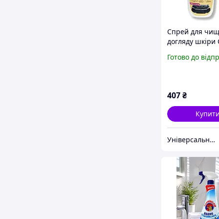
Спрей для чищ
догляду шкіри
Шкіра BAGI Su
Готово до відп
Leather 500 мл
407
₴
Купит
Універсальний магазин «УМКА»