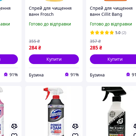
щення
Спрей для чищення
Спрей для чищення
ванн Frosch
ванн Cillit Bang
 Сода
універсальний
Антиналіт + Блиск 75
равки
Готово до відправки
Готово до відправки
очищувач для гладких
мл
6/400149
поверхонь Апельсин
(5997321740690/4820
5.0
(2)
500 мл
2971024) d
355
₴
357
₴
4001499917349/4001499
284
₴
285
₴
961540 flamingo
и
Купити
Купити
91%
91%
9
Бузина
Бузина