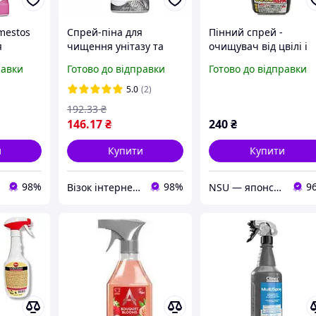
mestos
Спрей-піна для
Пінний спрей -
я
чищення унітазу та
очищувач від цвілі і
зу та
ванної Domestos Power
грибка Rocket Soap д
равки
Готово до відправки
Готово до відправки
а
foam, для видалення
дезінфекції ванної
нальоту 435 мл
кімнати / Засіб для
5.0
(2)
)
чищення плитки і шв
192
.33
₴
146
.17
₴
240
₴
и
Купити
Купити
98%
98%
9
Візок інтернет-магазин
NSU — японські біодобавки, косметика та товари для дому