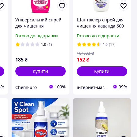
Універсальний спрей
Шантаклер спрей для
для чищення
чищення лаванда 600
поверхонь The Pink
мл
Готово до відправки
Готово до відправки
к
Stuff The Miracle Multi-
Purpose Cleaner 750 мл
1.0
(1)
4.9
(17)
я
181
.83
₴
185
₴
152
₴
Купити
Купити
8%
100%
99%
ChemEuro
інтернет-магазин KLIK