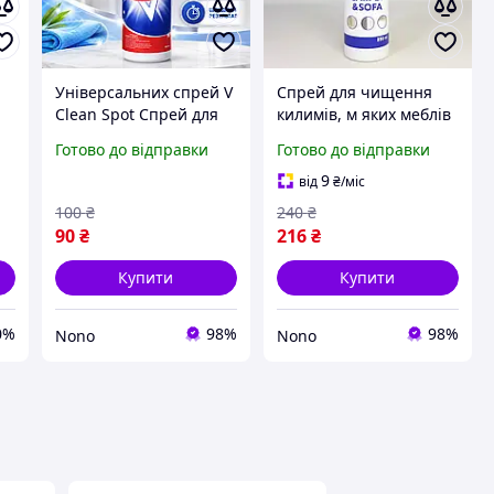
Універсальних спрей V
Спрей для чищення
Clean Spot Спрей для
килимів, м яких меблів
очищення 100мл
та салону автомобіля
Готово до відправки
Готово до відправки
Універсальний спрей
DRY CLEANER'S CARPET
для чищення
& SOFA, 250 мл (X-2654)
9
від
₴
/міс
універсальний мийний
100
₴
240
₴
засіб
90
₴
216
₴
Купити
Купити
0%
98%
98%
Nono
Nono