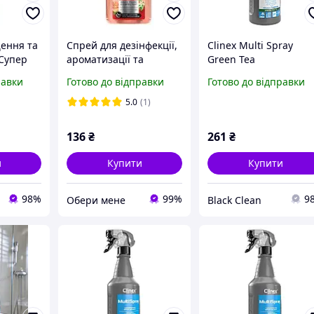
ення та
Спрей для дезінфекції,
Clinex Multi Spray
 Супер
ароматизації та
Green Tea
per
чищення Astonish
універсальний спрей
равки
Готово до відправки
Готово до відправки
Bouquet Blooms 550 мл
для чищення, очисни
поверхонь, меблів,
5.0
(1)
скла, професійна хімі
136
₴
261
₴
и
Купити
Купити
98%
99%
9
Обери мене
Black Clean