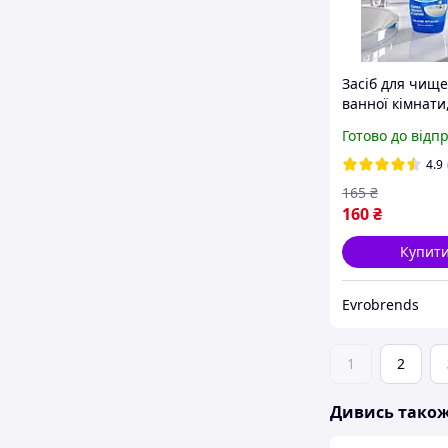
Засіб для чищ
ванної кімнати
очищувач для 
Готово до відп
душу Chante Cl
мл
4.9
165
₴
160
₴
Купит
Evrobrends
1
2
Дивись тако