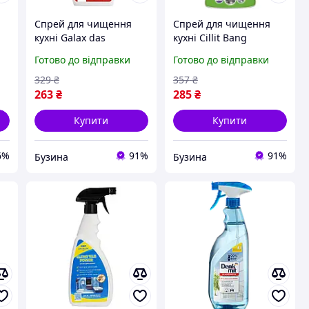
Спрей для чищення
Спрей для чищення
кухні Galax das
кухні Cillit Bang
PowerClean Анти-Жир
Антижир+Сяйво 750 мл
Готово до відправки
Готово до відправки
Суперсила 750 г
5900627024210 smart
(4823128000716)
329
₴
357
₴
263
₴
285
₴
Купити
Купити
6%
91%
91%
Бузина
Бузина