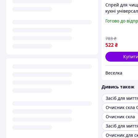
Спрей для чи
кухні універса
очищувач для
Готово до відп
нержавіючої ст
скла, пластику,
видалення заб
783
₴
FLAME
522
₴
Купит
Веселка
Дивись також
Очисник скла
Засіб для митт