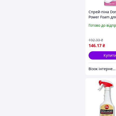
Спрей-піна Do
Power Foam дл
чищення уніта
Готово до відп
ванної Квітков
свіжість 435 мл
(8720182796424
192
.33
₴
146
.17
₴
Купит
Візок інтернет-магазин