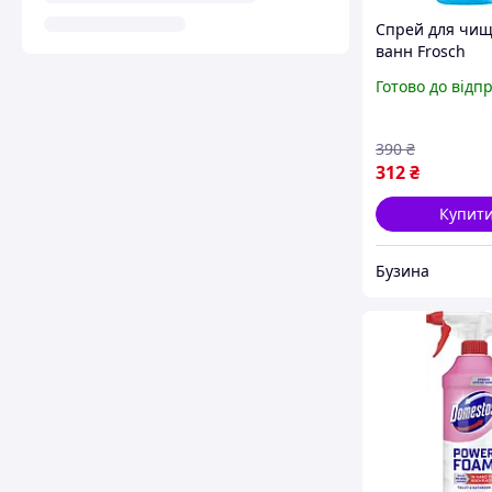
Спрей для чи
ванн Frosch
Універсальний
Готово до відп
500 мл
(400917516450
9152061) u
390
₴
312
₴
Купит
Бузина