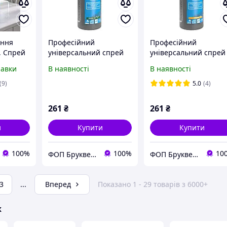
ення
Професійний
Професійний
, Спрей
універсальний спрей
універсальний спрей
ванни та
для чищення Multi
для чищення Multi
равки
В наявності
В наявності
air 625
Spray GREEN TEA для
Spray MANGO для
Horeca готовий для
Horeca готовий для
(9)
5.0
(4)
використання 1л (77-
використання 1л (77-
942)
940)
261
₴
261
₴
и
Купити
Купити
100%
100%
10
ФОП Бруквенко М.А.
ФОП Бруквенко М.А.
3
...
Вперед
Показано 1 - 29 товарів з 6000+
ж