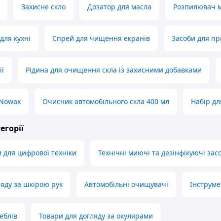
Захисне скло
Дозатор для масла
Розпилювач 
для кухні
Спрей для чищення екранів
Засоби для п
ії
Рідина для очищення скла із захисними добавками
 Nowax
Очисник автомобільного скла 400 мл
Набір дл
егорії
и для цифрової техніки
Технічні миючі та дезінфікуючі зас
ляду за шкірою рук
Автомобільні очищувачі
Інструме
еблів
Товари для догляду за окулярами