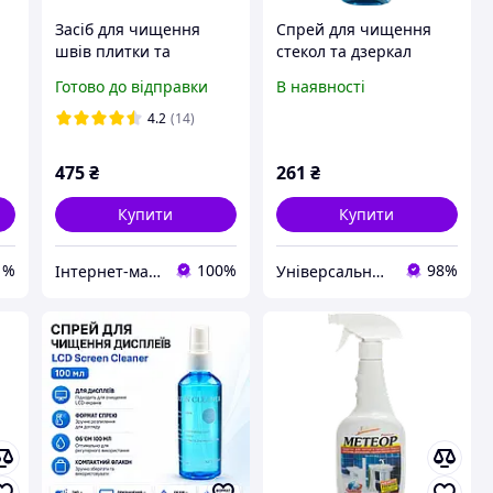
Засіб для чищення
Спрей для чищення
швів плитки та
стекол та дзеркал
0
видалення соляних
Glanzschutz-Formel
Готово до відправки
В наявності
нальотів Clean Tile
Denkmit (Німеччина) 1
23
Power, 500мл
л
4.2
(14)
475
₴
261
₴
Купити
Купити
1%
100%
98%
Інтернет-магазин "CleanConcept Distribution "
Універсальний магазин «УМКА»