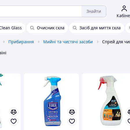
Знайти
Кабіне
Clean Glass
Очисник скла
Засіб для миття скла
Прибирання
Мийні та чистячі засоби
їні