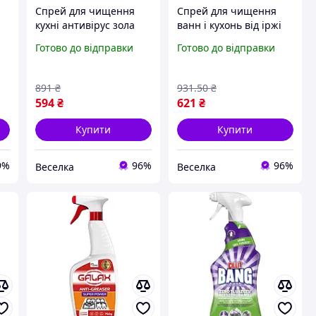
Спрей для чищення
Спрей для чищення
кухні антивірус зола
ванн і кухонь від іржі
сажа для металевих
та вапняного нальоту 1
Готово до відправки
Готово до відправки
керамічних скляних
л для ефективного
поверхонь 750 мл
видалення забруднень
BROWN
SPICY
891
₴
931
.50
₴
594
₴
621
₴
Купити
Купити
9%
96%
96%
Веселка
Веселка