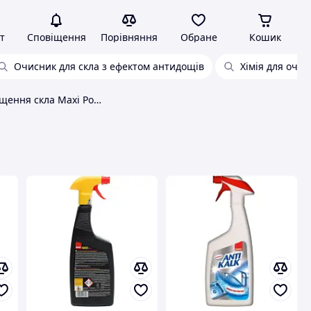
т
Сповіщення
Порівняння
Обране
Кошик
Очисник для скла з ефектом антидощів
Хімія для очи
Спрей для чищення скла Maxi Power