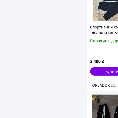
Спортивний к
теплий із кап
із флісом Туре
Готово до відп
3 400
₴
Купит
TOREADOR clothes for men