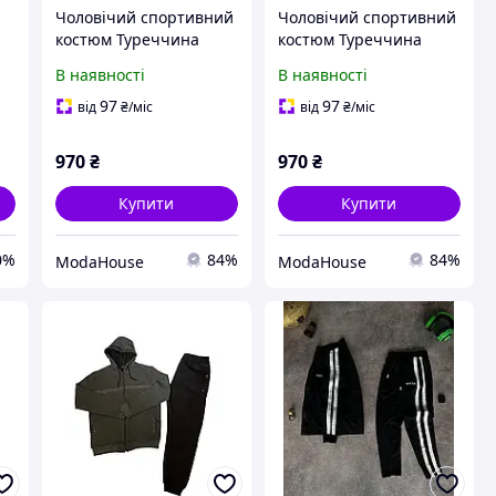
Чоловічий спортивний
Чоловічий спортивний
костюм Туреччина
костюм Туреччина
,
В наявності
В наявності
нь
97
97
від
₴
/міс
від
₴
/міс
970
₴
970
₴
Купити
Купити
0%
84%
84%
ModaHouse
ModaHouse