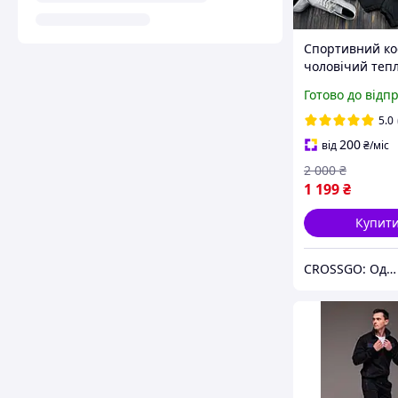
Спортивний к
чоловічий теп
Туреччини | Т
Готово до відп
спортивний ко
зиму ЛЮКС яко
5.0
200
від
₴
/міс
2 000
₴
1 199
₴
Купит
CROSSGO: Одяг та взуття для динамічного життя