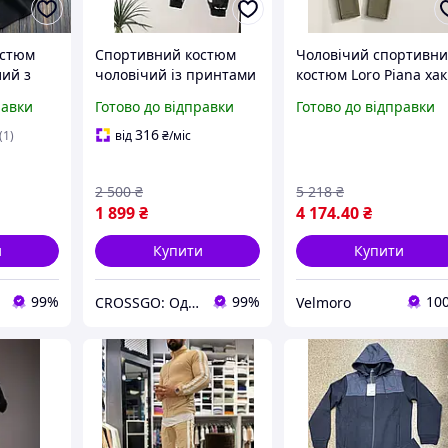
остюм
Спортивний костюм
Чоловічий спортивн
лий з
чоловічий із принтами
костюм Loro Piana хак
еплий
Двунитка |
бавовняний преміум
равки
Готово до відправки
Готово до відправки
стюм на
Спортивний костюм
кофта та штани весн
сті
чоловічий Туреччина
осінь стильний
316
(1)
від
₴
/міс
Туреччина
2 500
₴
5 218
₴
1 899
₴
4 174
.40
₴
и
Купити
Купити
99%
99%
10
CROSSGO: Одяг та взуття для динамічного життя
Velmoro