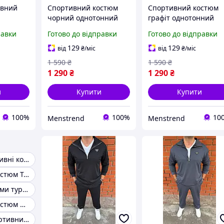
ивний
Спортивний костюм
Спортивний костюм
чорний однотонний
графіт однотонний
чоловічий Туреччина,
чоловічий Туреччина
равки
Готово до відправки
Готово до відправки
Кофта + штани +
Кофта + штани +
шкарпетки весна/осінь
шкарпетки весна/осі
129
129
від
₴
/міс
від
₴
/міс
1 590
₴
1 590
₴
1 290
₴
1 290
₴
и
Купити
Купити
100%
100%
10
Menstrend
Menstrend
Чоловічі спортивні костюми з капюшоном
Спортивний костюм Туреччина
Чоловічі костюми туреччина
Спортивний костюм чоловічий турція інтернет-магазин
Чоловічий спортивний костюм 2025