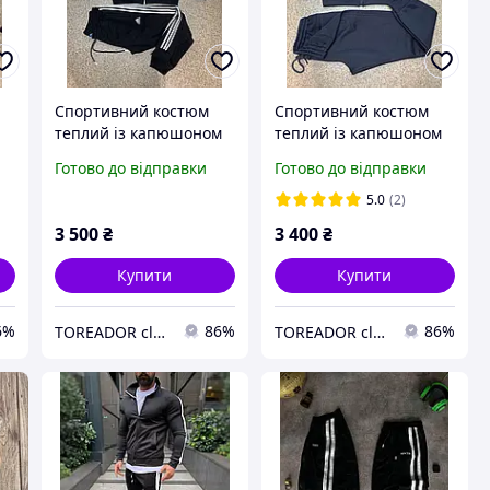
Спортивний костюм
Спортивний костюм
5
теплий із капюшоном
теплий із капюшоном
із флісом Туреччина
із флісом Туреччина
Готово до відправки
Готово до відправки
5.0
(2)
3 500
₴
3 400
₴
Купити
Купити
6%
86%
86%
TOREADOR clothes for men
TOREADOR clothes for men