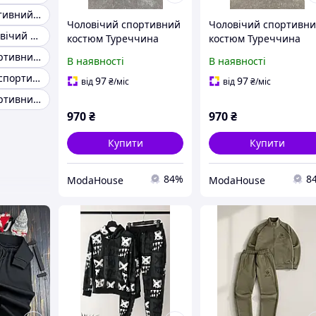
Хороший спортивний костюм чоловічий
Чоловічий спортивний
Чоловічий спортивн
Стильний чоловічий спортивний костюм
костюм Туреччина
костюм Туреччина
Чоловічий спортивний костюм для прогулянок
В наявності
В наявності
Демісезонний спортивний чоловічий костюм для прогулянок
97
97
від
₴
/міс
від
₴
/міс
Чоловічий спортивний костюм якісний
970
₴
970
₴
Купити
Купити
84%
8
ModaHouse
ModaHouse