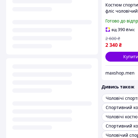
Костюм спорт
фліс чоловічий
Туреччина
Готово до відп
390
від
₴
/міс
2 600
₴
2 340
₴
Купит
maxshop.men
Дивись також