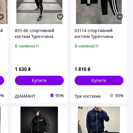
ий
855-66 спортивний
03114 спортивний
костюм Туреччина
костюм Туреччина
чоловічий
чоловічий
В наявності
В наявності
м
о
1 630
₴
1 810
₴
Купити
Купити
9%
95%
95%
ДИАМАНТ
Три костюма