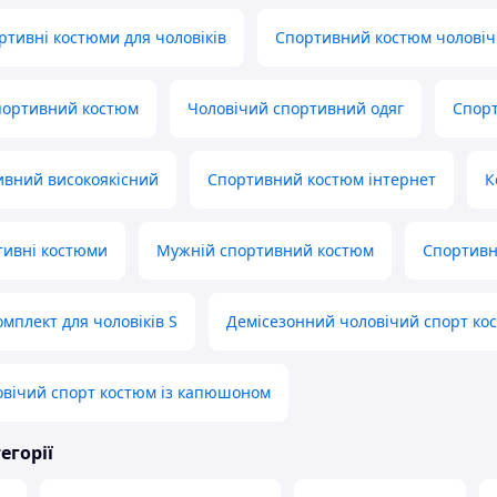
ртивні костюми для чоловіків
Спортивний костюм чоловіч
портивний костюм
Чоловічий спортивний одяг
Спорт
ивний високоякісний
Спортивний костюм інтернет
К
тивні костюми
Мужній спортивний костюм
Спортивн
мплект для чоловіків S
Демісезонний чоловічий спорт ко
овічий спорт костюм із капюшоном
егорії