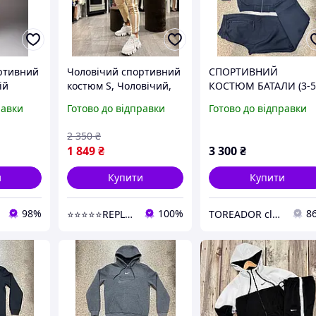
ртивний
Чоловічий спортивний
СПОРТИВНИЙ
ій
костюм S, Чоловічий,
КОСТЮМ БАТАЛИ (3-
Демисезон, Туреччина
XL) теплий тринитка-
равки
Готово до відправки
Готово до відправки
остюм
петля Туреччина
еччина
2 350
₴
рямі
1 849
₴
3 300
₴
и
Купити
Купити
98%
100%
8
⭐⭐⭐⭐⭐REPLICANT.COM.UA - чоловіче та жіноче взуття, якісний чоловічий турецький одяг
TOREADOR clothes for men