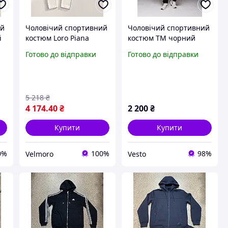
ий
Чоловічий спортивний
Чоловічий спортивний
і
костюм Loro Piana
костюм TM чорний
білий бавовняний
класичний |
Готово до відправки
Готово до відправки
а
преміум кофта та
Спортивний костюм
штани весна осінь
чоловічий Туреччина
стильний Туреччина
трикотажний прямі
штани
5 218
₴
4 174
.40
₴
2 200
₴
Купити
Купити
0%
100%
98%
Velmoro
Vesto