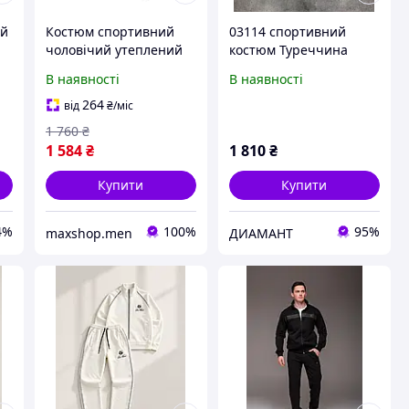
ий
Костюм спортивний
03114 спортивний
чоловічий утеплений
костюм Туреччина
Туреччина батал
чоловічий
В наявності
В наявності
264
від
₴
/міс
1 760
₴
1 584
₴
1 810
₴
Купити
Купити
4%
100%
95%
maxshop.men
ДИАМАНТ