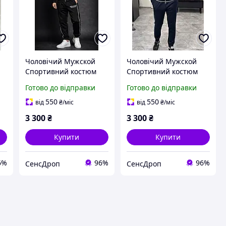
Чоловічий Мужской
Чоловічий Мужской
Спортивний костюм
Спортивний костюм
y
Armani Black Exchange
Armani exchange Blue
Готово до відправки
Готово до відправки
A/X
550
550
від
₴
/міс
від
₴
/міс
3 300
₴
3 300
₴
Купити
Купити
6%
96%
96%
СенсДроп
СенсДроп