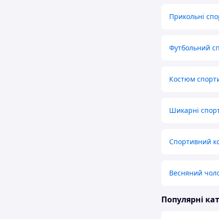
Прикольні спо
Футбольний с
Костюм спорт
Шикарні спор
Спортивний ко
Весняний чол
Популярні кат