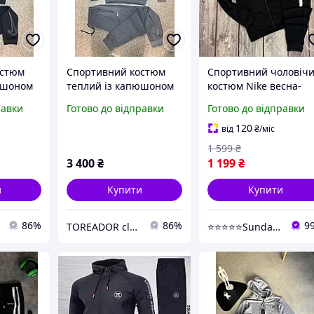
остюм
Спортивний костюм
Спортивний чоловіч
юшоном
теплий із капюшоном
костюм Nike весна-
ччина
із флісом Туреччина
осінь демісезонний
равки
Готово до відправки
Готово до відправки
повсякденний з
дайвінгу з капюшоно
120
від
₴
/міс
Туреччина. Живе фот
1 599
₴
3 400
₴
1 199
₴
и
Купити
Купити
86%
86%
9
TOREADOR clothes for men
⭐⭐⭐⭐⭐Sunday Market - взуття та одяг на ваш смак