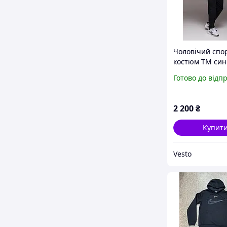
Чоловічий спо
костюм TM син
класичний |
Готово до відп
Спортивний к
чоловічий Тур
трикотажний п
2 200
₴
штани
Купит
Vesto