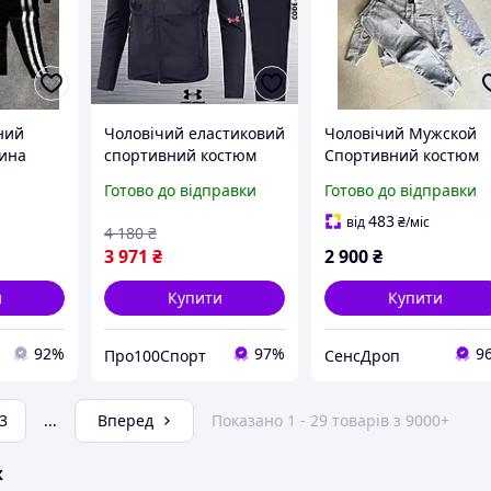
ний
Чоловічий еластиковий
Чоловічий Мужской
ина
спортивний костюм
Спортивний костюм
Under Armour р. 3XL(54)
Polo Ralph Lauren Gre
Готово до відправки
Готово до відправки
483
від
₴
/міс
4 180
₴
3 971
₴
2 900
₴
и
Купити
Купити
92%
97%
9
Про100Спорт
СенсДроп
3
...
Вперед
Показано 1 - 29 товарів з 9000+
ж