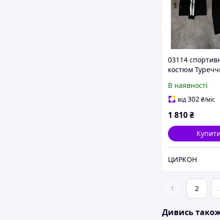
03114 спортив
костюм Туречч
чоловічий
В наявності
302
від
₴
/міс
1 810
₴
Купит
ЦИРКОН
1
2
Дивись тако