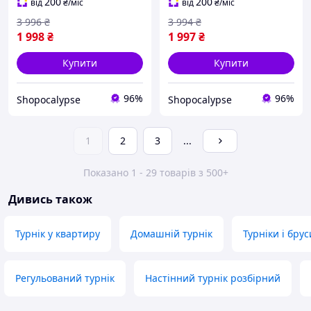
міжкімнатного проходу
спини та преса
200
200
від
₴
/міс
від
₴
/міс
без свердління
3 996
₴
3 994
₴
1 998
₴
1 997
₴
Купити
Купити
96%
96%
Shopocalypse
Shopocalypse
1
2
3
...
Показано 1 - 29 товарів з 500+
Дивись також
Турнік у квартиру
Домашній турнік
Турніки і брус
Регульований турнік
Настінний турнік розбірний