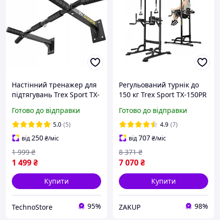
Настінний тренажер для
Регульований турнік до
підтягувань Trex Sport TX-
150 кг Trex Sport TX-150PR
030PB 250 кг Турнік на
Силова станція для дому
Готово до відправки
Готово до відправки
стіну
5.0
(5)
4.9
(7)
250
707
від
₴
/міс
від
₴
/міс
1 999
₴
8 371
₴
1 499
₴
7 070
₴
Купити
Купити
95%
98%
TechnoStore
ZAKUP