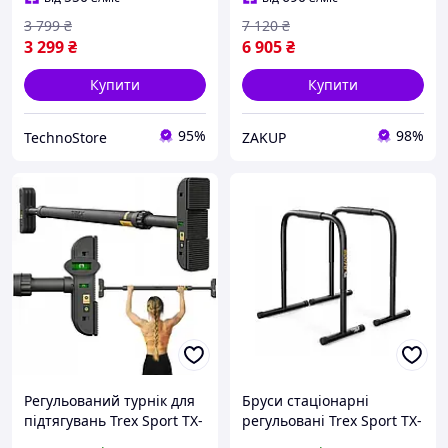
3 799
₴
7 120
₴
3 299
₴
6 905
₴
Купити
Купити
95%
98%
TechnoStore
ZAKUP
Регульований турнік для
Бруси стаціонарні
підтягувань Trex Sport TX-
регульовані Trex Sport TX-
020PB 250 кг 72-110 см
040DS