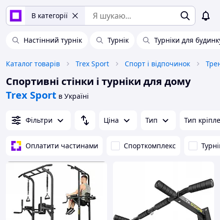
В категорії
Настінний турнік
Турнік
Турніки для будинк
Каталог товарів
Trex Sport
Спорт і відпочинок
Тре
Спортивні стінки і турніки для дому
Trex Sport
в Україні
Фільтри
Ціна
Тип
Тип кріпл
Оплатити частинами
Спорткомплекс
Турні