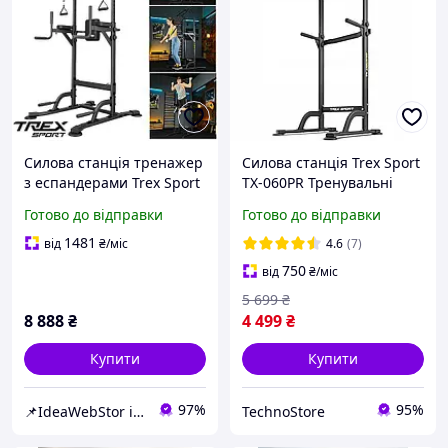
Силова станція тренажер
Силова станція Trex Sport
з еспандерами Trex Sport
TX-060PR Тренувальні
TX-150PR підлоговий
поручні Регульована
Готово до відправки
Готово до відправки
турнік і бруси для дому та
штанга для підтягувань
спортзалу
150 кг Турнік Брусья
1481
від
₴
/міс
4.6
(7)
750
від
₴
/міс
5 699
₴
8 888
₴
4 499
₴
Купити
Купити
97%
95%
📌IdeaWebStor інтернет-магазин товарів для спорту
TechnoStore