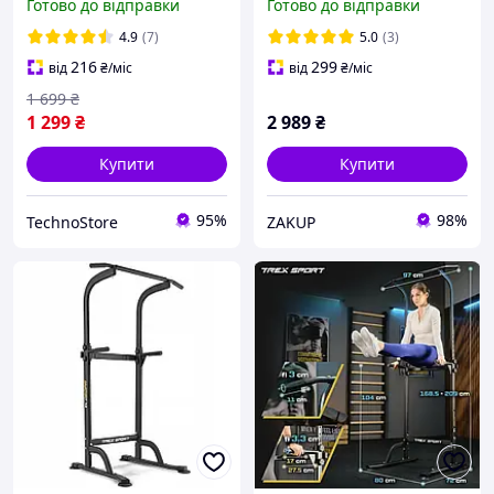
Готово до відправки
Готово до відправки
Багатофункціональні
паралельні бруси
4.9
(7)
5.0
(3)
216
299
від
₴
/міс
від
₴
/міс
1 699
₴
1 299
₴
2 989
₴
Купити
Купити
95%
98%
TechnoStore
ZAKUP