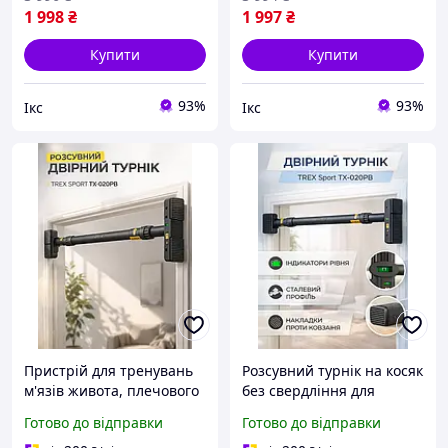
1 998
₴
1 997
₴
Купити
Купити
93%
93%
Ікс
Ікс
Пристрій для тренувань
Розсувний турнік на косяк
м'язів живота, плечового
без свердління для
пояса та рук із
занять будинку та
Готово до відправки
Готово до відправки
встановленням усередині
зміцнення м'язів рук,