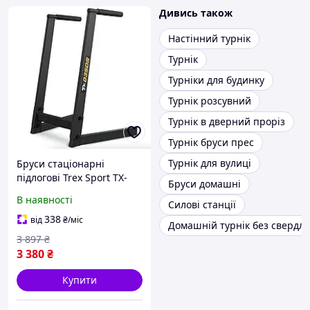
Дивись також
Настінний турнік
Турнік
Турніки для будинку
Турнік розсувний
Турнік в дверний проріз
Турнік бруси прес
Турнік для вулиці
Бруси стаціонарні
підлогові Trex Sport TX-
Бруси домашні
035DS
В наявності
Силові станції
338
від
₴
/міс
Домашній турнік без свердлі
3 897
₴
3 380
₴
Купити