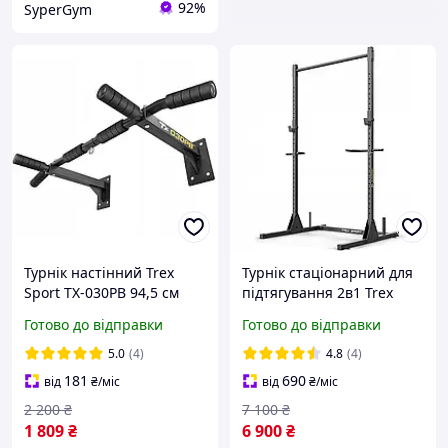
92%
SyperGym
Турнік настінний Trex
Турнік стаціонарний для
Sport TX-030PB 94,5 см
підтягування 2в1 Trex
Sport TX-100PR з
Готово до відправки
Готово до відправки
регулюванням за
висотою 300 кг
5.0
(4)
4.8
(4)
181
690
від
₴
/міс
від
₴
/міс
2 200
₴
7 100
₴
1 809
₴
6 900
₴