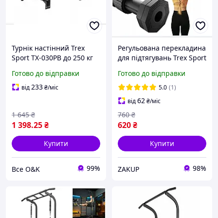
Турнік настінний Trex
Регульована перекладина
Sport TX-030PB до 250 кг
для підтягувань Trex Sport
TX-010PB 60-100 см Турнік
Готово до відправки
Готово до відправки
дверний
233
від
₴
/міс
5.0
(1)
62
від
₴
/міс
1 645
₴
760
₴
1 398
.25
₴
620
₴
Купити
Купити
99%
98%
Все O&K
ZAKUP