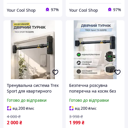
97%
97%
Your Cool Shop
Your Cool Shop
Тренувальна система Trex
Безпечна розсувна
Sport для квартирного
поперечка на косяк без
використання з
свердління для
Готово до відправки
Готово до відправки
посиленою розпірною
домашнього спорту та
конструкцією й захистом
тренування верхньої
200
200
від
₴
/міс
від
₴
/міс
поверхні стін
частини тіла та преса у
4 000
₴
3 998
₴
квартирі
2 000
₴
1 999
₴