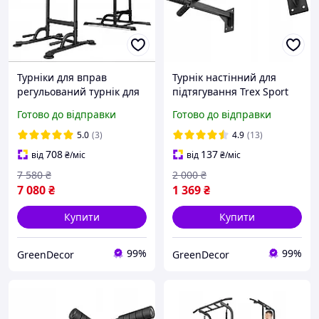
Турніки для вправ
Турнік настінний для
регульований турнік для
підтягування Trex Sport
підтягувань 150 кг Trex
250 кг
Готово до відправки
Готово до відправки
Sport TX-150PR
5.0
(3)
4.9
(13)
708
137
від
₴
/міс
від
₴
/міс
7 580
₴
2 000
₴
7 080
₴
1 369
₴
Купити
Купити
99%
99%
GreenDecor
GreenDecor