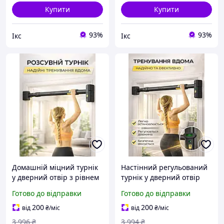
Купити
Купити
93%
93%
Ікс
Ікс
Домашній міцний турнік
Настінний регульований
у дверний отвір з рівнем
турнік у дверний отвір
для занять спортом у
для підтягування та
Готово до відправки
Готово до відправки
спортзалі чи вдома,
силових тренувань спини
людям з будь-яким
та рук у кімнаті чи
200
200
від
₴
/міс
від
₴
/міс
рівнем підготовки
коридорі на дачі
3 996
₴
3 994
₴