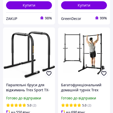
Купити
Купити
98%
99%
ZAKUP
GreenDecor
Паралельні бруси для
Багатофункціональний
віджимань Trex Sport TX-
домашній турнік Trex
040DS 200 кг Тренувальні
Sport TX-100PR + бруси
Готово до відправки
Готово до відправки
поручні
турнік
5.0
(2)
5.0
(2)
550
690
від
₴
/міс
від
₴
/міс