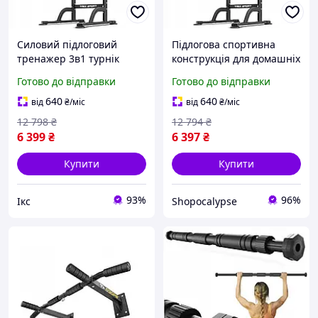
Силовий підлоговий
Підлогова спортивна
тренажер 3в1 турнік
конструкція для домашніх
бруси прес Trex Sport TX-
вправ із комбінованими
Готово до відправки
Готово до відправки
060PR 97 см,
зонами навантаження:
стаціонарний
підтягування,
640
640
від
₴
/міс
від
₴
/міс
регульований комплект
віджимання та
12 798
₴
12 794
₴
стійка-турнік
тренування
6 399
₴
6 397
₴
Купити
Купити
93%
96%
Ікс
Shopocalypse