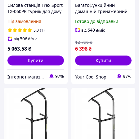
Силова станція Trex Sport
Багатофункційний
TX-060PR турнік для дому
домашній тренажерний
модуль Trex Sport TX-
Під замовлення
Готово до відправки
060PR зі змінною висотою
стійки та навісними
640
5.0
(1)
від
₴
/міс
елементами для силових
506
від
₴
/міс
12 796
₴
5 063
.58
₴
6 398
₴
Купити
Купити
97%
97%
Інтернет-магазин якісних інструментів ''VERFO''
Your Cool Shop