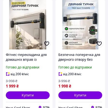
Фітнес-перекладина для
Безпечна поперечка для
домашніх вправ із
дверного отвору без
міцним кріпильним
свердління з
Готово до відправки
Готово до відправки
механізмом і
регулюванням довжини
розширеною зоною
для домашніх тренувань
200
200
від
₴
/міс
від
₴
/міс
утримання руками
3 998
₴
3 996
₴
1 999
₴
1 998
₴
Купити
Купити
97%
97%
Your Cool Shop
Your Cool Shop