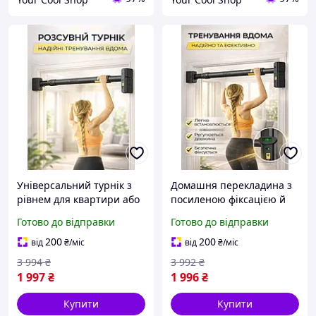
Універсальний турнік з
Домашня перекладина з
рівнем для квартири або
посиленою фіксацією й
спортзалу, що підходить
анатомічним
Готово до відправки
Готово до відправки
для початківців та
розташуванням
досвідчених людей
схоплення для
200
200
від
₴
/міс
від
₴
/міс
підтягування у квартирі
3 994
₴
3 992
₴
1 997
₴
1 996
₴
Купити
Купити