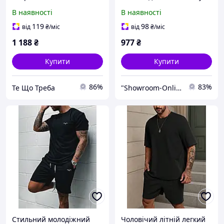
зручний повсякденний
графіт 42/44, 44/46
В наявності
В наявності
варіант
119
98
від
₴
/міс
від
₴
/міс
1 188
₴
977
₴
Купити
Купити
86%
83%
Те Що Треба
"Showroom-Online": Тисячі образів — один клік!
Стильний молодіжний
Чоловічий літній легкий