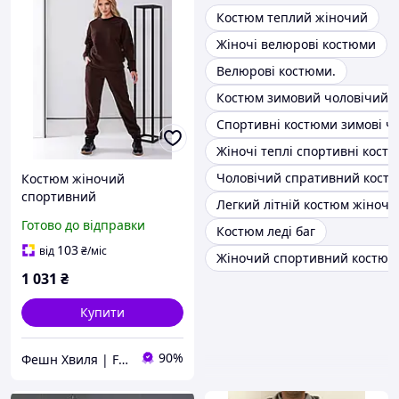
Костюм теплий жіночий
Жіночі велюрові костюми
Велюрові костюми.
Костюм зимовий чоловічий
Спортивні костюми зимові чо
Жіночі теплі спортивні кост
Чоловічий спративний костю
Костюм жіночий
спортивний
Легкий літній костюм жіночи
демісезонний світшот,
Готово до відправки
Костюм леді баг
штани-джогери з
кишенями темно-синій,
103
від
₴
/міс
Жіночий спортивний костюм 
шоколад, 42/44, 46/48,
1 031
₴
50/52, 54/56
Купити
90%
Фешн Хвиля | Fashion Wave