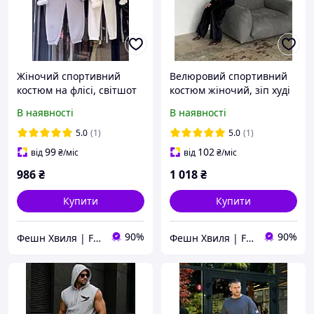
Жіночий спортивний
Велюровий спортивний
костюм на флісі, світшот
костюм жіночий, зіп худі
+ джоггери
та штани джогери
В наявності
В наявності
5.0
(1)
5.0
(1)
99
102
від
₴
/міс
від
₴
/міс
986
₴
1 018
₴
Купити
Купити
90%
90%
Фешн Хвиля | Fashion Wave
Фешн Хвиля | Fashion Wave