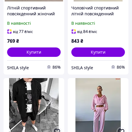
Літній спортивний
Чоловічий спортивний
повсякденний жіночий
літній повсякденний
костюм, чорний шоколад
костюм сірий чорний +
В наявності
В наявності
барбі білий 42-46
чорний графіт шоколад
42-46 46-50
77
84
від
₴
/міс
від
₴
/міс
769
₴
843
₴
Купити
Купити
86%
86%
SHILA style
SHILA style