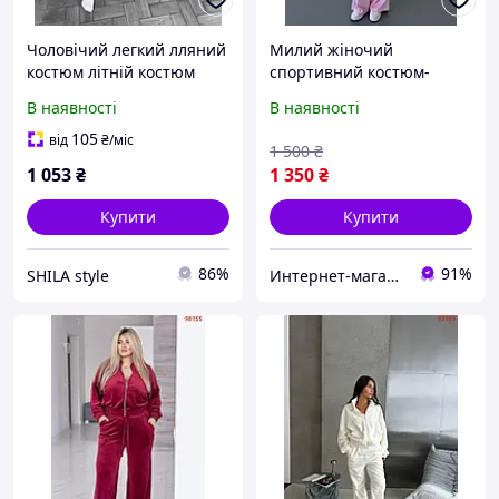
Чоловічий легкий лляний
Милий жіночий
костюм літній костюм
спортивний костюм-
двойка сірий чорний M
трійка з велюру в
В наявності
В наявності
(48-50) L (52-54)
розмірах 42-48 Виробник
Одеса
105
від
₴
/міс
1 500
₴
1 053
₴
1 350
₴
Купити
Купити
86%
91%
SHILA style
Интернет-магазин "All Shop"