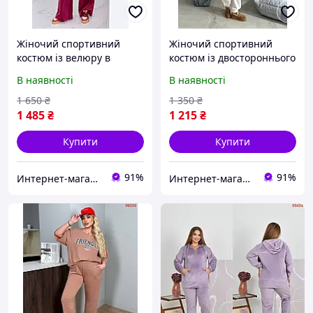
Жіночий спортивний
Жіночий спортивний
костюм із велюру в
костюм із двостороннього
розмірах 50-64 Виробник
флісу в розмірах 42-48
В наявності
В наявності
Одеса
Виробник Одеса
1 650
₴
1 350
₴
1 485
₴
1 215
₴
Купити
Купити
91%
91%
Интернет-магазин "All Shop"
Интернет-магазин "All Shop"