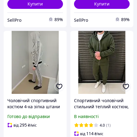
Купити
Купити
89%
89%
SellPro
SellPro
Чоловічий спортивний
Спортивний чоловічий
костюм 4-ка зіпка штани
стильний теплий костюм,
шорти футболка двонитка
чорний беж хакі чорний
Готово до відправки
В наявності
з лампасами Серій, 46/48
48-50 52-54
295
від
₴
/міс
4.0
(1)
114
від
₴
/міс