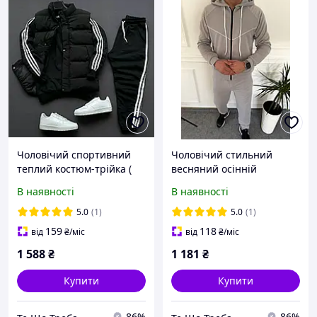
Чоловічий спортивний
Чоловічий стильний
теплий костюм-трійка (
весняний осінній
костюм + жилетка) 46-50
спортивний турецький
В наявності
В наявності
52-56
костюм-двійка батал 46-
48,50-52,54-56
5.0
(1)
5.0
(1)
159
118
від
₴
/міс
від
₴
/міс
1 588
₴
1 181
₴
Купити
Купити
86%
86%