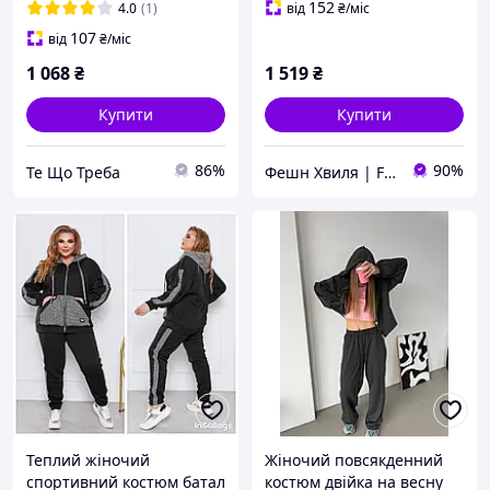
повсякденному одязі.
тканина преміум якості
152
4.0
(1)
від
₴
/міс
Костюм прос
107
від
₴
/міс
1 068
₴
1 519
₴
Купити
Купити
86%
90%
Те Що Треба
Фешн Хвиля | Fashion Wave
Теплий жіночий
Жіночий повсякденний
спортивний костюм батал
костюм двійка на весну