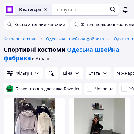
В категорії
Костюм теплий жіночий
Жіночі велюрові костюм
Каталог товарів
Одесская швейная фабрика
Одяг та в
Спортивні костюми
Одеська швейна
фабрика
в Україні
Фільтри
Ціна
Стать
Міжнаро
Безкоштовна доставка Rozetka
Чоловіча
Ж