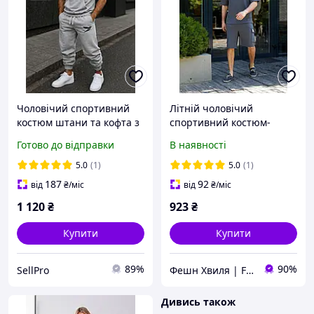
Чоловічий спортивний
Літній чоловічий
костюм штани та кофта з
спортивний костюм-
капюшоном без рукавів
двійка 44-46 48-52 54-56
Готово до відправки
В наявності
весна-літо
5.0
(1)
5.0
(1)
187
92
від
₴
/міс
від
₴
/міс
1 120
₴
923
₴
Купити
Купити
89%
90%
SellPro
Фешн Хвиля | Fashion Wave
Дивись також