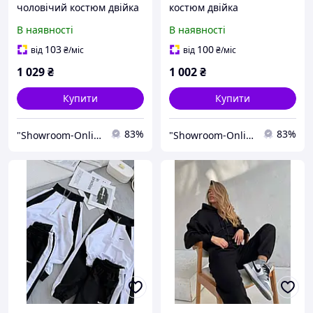
чоловічий костюм двійка
костюм двійка
сірий чорний синій 46-
чорний,беж і мокко 46-
В наявності
В наявності
48,50-52,52-54
48,50-52,52-54
103
100
від
₴
/міс
від
₴
/міс
1 029
₴
1 002
₴
Купити
Купити
83%
83%
"Showroom-Online": Тисячі образів — один клік!
"Showroom-Online": Тисячі образів — один клік!