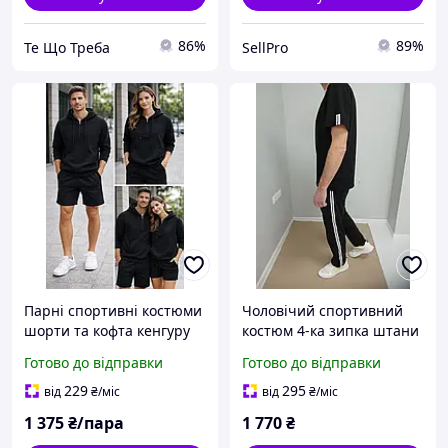
86%
89%
Те Що Треба
SellPro
Парні спортивні костюми
Чоловічий спортивний
шорти та кофта кенгуру
костюм 4-ка зипка штани
на блискавці весна-літо
шорти футболка двонитка
Готово до відправки
Готово до відправки
Чорний
з лампасами
229
295
від
₴
/міс
від
₴
/міс
1 375
₴/пара
1 770
₴