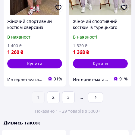
Жіночий спортивний
Жіночий спортивний
костюм оверсайз
костюм із турецького
(футболка та джогери),
велюру в розмірах 48-70
В наявності
В наявності
двонитка спорт, розміри
Виробник Одеса
50-60, різні кольори
1 400
₴
1 520
₴
Виробник Одеса
1 260
₴
1 368
₴
Купити
Купити
91%
91%
Интернет-магазин "All Shop"
Интернет-магазин "All Shop"
1
2
3
...
Показано 1 - 29 товарів з 5000+
Дивись також