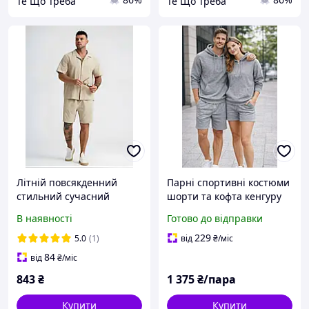
Те Що Треба
Те Що Треба
Літній повсякденний
Парні спортивні костюми
стильний сучасний
шорти та кофта кенгуру
чоловічий костюм
на блискавці весна-літо
В наявності
Готово до відправки
чорного бежевого
кольору 46-48,50-52,54-56
229
5.0
(1)
від
₴
/міс
84
від
₴
/міс
843
₴
1 375
₴/пара
Купити
Купити