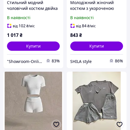
Стильний модний
Молодіжний жіночий
чоловічий костюм двійка
костюм з укороченою
сірий чорний 42-46 46-50
кофтою беж меланж
В наявності
В наявності
чорний шоколад 42-46
102
84
від
₴
/міс
від
₴
/міс
1 017
₴
843
₴
Купити
Купити
83%
86%
"Showroom-Online": Тисячі образів — один клік!
SHILA style