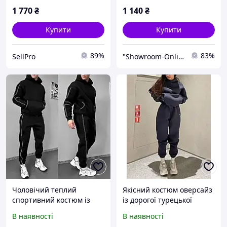
1 770
₴
1 140
₴
Купити
Купити
89%
83%
SellPro
"Showroom-Online": Тисячі образів — один клік!
Чоловічий теплий
Якісний костюм оверсайз
спортивний костюм із
із дорогої турецької
тринитки це втілення
трьохнитки ПЕНЬЄ на
В наявності
В наявності
комфорту і стилю в
флісі Дуже тепла та м яка