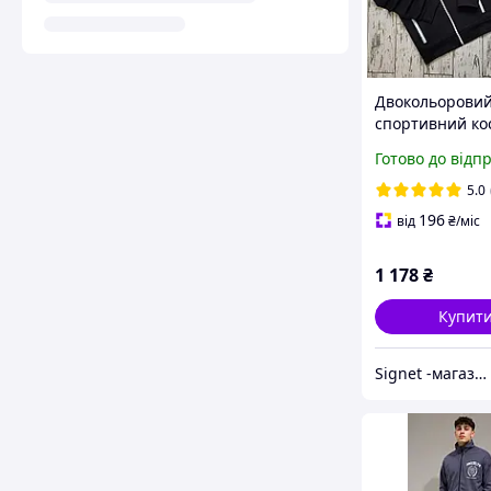
Двокольоровий
спортивний ко
блискавці Nike
Готово до відп
Чоловічий спо
костюм демісе
5.0
найк і шкарпе
196
від
₴
/міс
1 178
₴
Купит
Signet -магазин для всієї родини