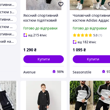
Чоловічий спортивний костюм на блискавці теплий
Спортивний костюм змійка
Якісний спортивний
Чоловічий спортивн
Стильний спортивний костюм чоловічий на змійці
костюм підлітковий
костюм Adidas Адідас
унісекс на блискавці
на блискавці.
Спортивний костюм на блискавці чоловічий
Готово до відправки
Готово до відправки
Спортивний костюм
Чоловічий спортивний костюм на блискавці з капюшоном
чоловічий Адідас
215
від
₴
/міс
5.0
(1)
Костюм чоловічий на блискавці з капюшоном
182
від
₴
/міс
1 290
₴
1 095
₴
Купити
Купити
98%
9
Avenue
Seasonstile