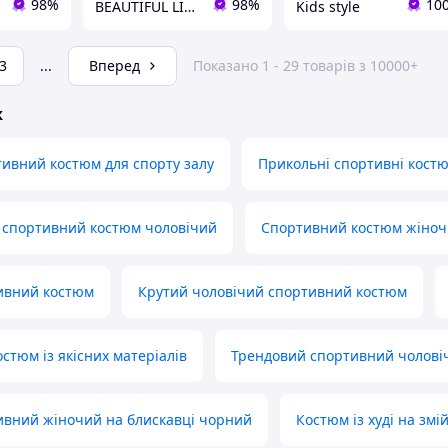
98%
98%
10
BEAUTIFUL LIFE інтернет-магазин
Kids style
3
...
Вперед
Показано 1 - 29 товарів з 10000+
ж
ивний костюм для спорту залу
Прикольні спортивні костю
 спортивний костюм чоловічий
Спортивний костюм жіноч
ивний костюм
Крутий чоловічий спортивний костюм
стюм із якісних матеріалів
Трендовий спортивний чолові
ивний жіночий на блискавці чорний
Костюм із худі на змі