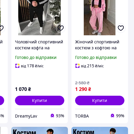
ий
Чоловічий спортивний
Жіночий спортивний
костюм кофта на
костюм з кофтою на
блискавці з
блискавці Костюм
Готово до відправки
Готово до відправки
та
капюшоном та штани
трійка з топом
на резинці з
повсякденний Жіночий
178
215
від
₴
/міс
від
₴
/міс
-
лампасами чорний
прогулянковий костюм
сірий графіт 42-44 46-
зі штанами
2 580
₴
48 50-52
1 070
₴
1 290
₴
Купити
Купити
3%
93%
99%
DreamyLav
TORBA