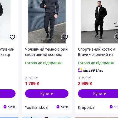
ртивний
Чоловічий темно-сірий
Спортивний костюм
скавці
спортивний костюм
Brave чоловічий на
ий
зимовий теплий на
блискавці зимовий
Готово до відправки
Готово до відправки
блискавці, Модний
кофта штани на флісі
флісовий костюм сірого
чорний
299
від
₴
/міс
кольору Кофта Штани
2 389
₴
3 799
₴
1 789
₴
2 989
₴
и
Купити
Купити
96%
98%
9
YouBrand.ua
KrappiUa