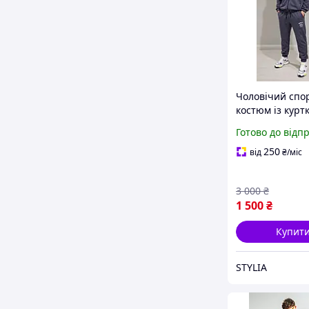
Чоловічий спо
костюм із курт
блискавці та к
Готово до відп
стійкою, Костю
завуженими ш
250
від
₴
/міс
на манжетах
3 000
₴
1 500
₴
Купит
STYLIA