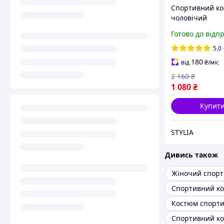
Спортивний к
чоловічий
повсякденний 
Готово до відп
блискавці, Тре
костюм сучасн
5.0
базовий для х
180
від
₴
/міс
тканина дайвін
2 160
₴
1 080
₴
Купит
STYLIA
Дивись також