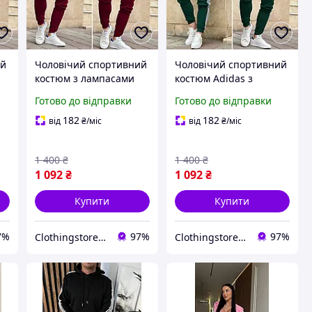
ий
Чоловічий спортивний
Чоловічий спортивний
костюм з лампасами
костюм Adidas з
й
Adidas. Спортивний
лампасами. Стильний
Готово до відправки
Готово до відправки
костюм Адідас на
спортивний костюм
блискавці
Адідас на блискавці 7
182
182
від
₴
/міс
від
₴
/міс
кольорів
1 400
₴
1 400
₴
1 092
₴
1 092
₴
Купити
Купити
7%
97%
97%
Сlothingstore - стиль та комфорт.
Сlothingstore - стиль та комфорт.