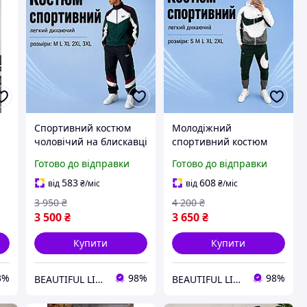
Спортивний костюм
Молодіжний
чоловічий на блискавці
спортивний костюм
Reebok рібок без
Nike на блискавці з
Готово до відправки
Готово до відправки
капюшона зелений зі
капюшоном штани на
вставками для хлопця
резинці для бігу та
583
608
від
₴
/міс
від
₴
/міс
відпочинку Спортивні
3 950
₴
4 200
₴
костюми Nike
3 500
₴
3 650
₴
Купити
Купити
3%
98%
98%
BEAUTIFUL LIFE інтернет-магазин
BEAUTIFUL LIFE інтернет-магазин