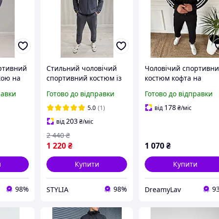
ртивний
Стильний чоловічий
Чоловічий спортивн
кою на
спортивний костюм із
костюм кофта на
оміром-
курткою на блискавці з
блискавці і штани на
равки
Готово до відправки
Готово до відправки
м із
коміром-стійкою та
резинці з кишенями 
танами
зручними кишенями,
лампасами чорний
178
5.0
(1)
від
₴
/міс
Чоловічий костюм
графіт сірий 46-48 50
203
від
₴
/міс
двонитка
52 54-56
2 440
₴
1 220
₴
1 070
₴
и
Купити
Купити
98%
98%
9
STYLIA
DreamyLav