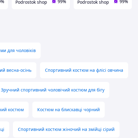
0%
99%
99%
Podrostok shop
Podrostok shop
ми для чоловіків
ий весна-осінь
Спортивний костюм на флісі овчина
Зручний спортивний чоловічий костюм для бігу
чий костюм
Костюм на блискавці чорний
йці
Спортивний костюм жіночий на змійці сірий