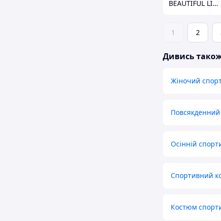
BEAUTIFUL LIFE інтернет-магазин
1
2
Дивись тако
Жіночий спорт
Повсякденний
Осінній спорт
Спортивний ко
Костюм спорт