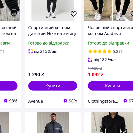
 осінній
Спортивний костюм
Чоловічий спортивн
стюм на
дитячий Nike на змійці
костюм Adidas з
 Найк,
лампасами. Стильни
равки
Готово до відправки
Готово до відправки
ртивний
спортивний костюм
зонний
Адідас на блискавці
215
(1)
від
₴
/міс
5.0
(1)
тки
182
від
₴
/міс
1 400
₴
1 290
₴
1 092
₴
и
Купити
Купити
98%
98%
9
Avenue
Сlothingstore - стиль та комфорт.