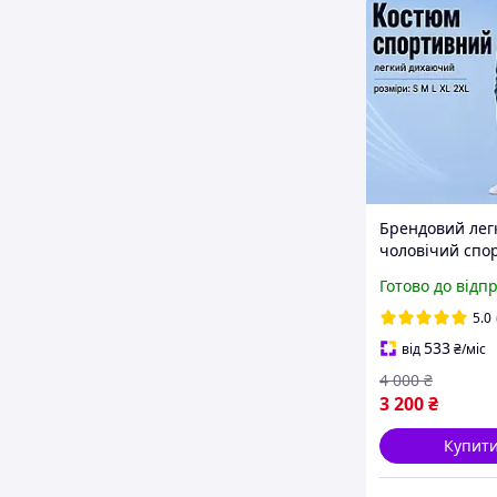
Брендовий лег
чоловічий спо
костюм Nike на
Готово до відп
блискавці без
капюшона ком
5.0
найк зі штана
533
від
₴
/міс
бігу та відпочи
4 000
₴
3 200
₴
Купит