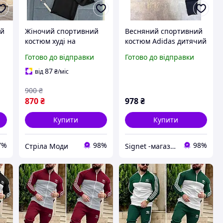
ий
Жіночий спортивний
Весняний спортивний
костюм худі на
костюм Adidas дитячий
блискавці з
на блискавці
Готово до відправки
Готово до відправки
капюшоном і штани на
резинці чорний лимон
87
від
₴
/міс
меланж барбі 42-46 46-
900
₴
48
870
₴
978
₴
Купити
Купити
7%
98%
98%
Стріла Моди
Signet -магазин для всієї родини