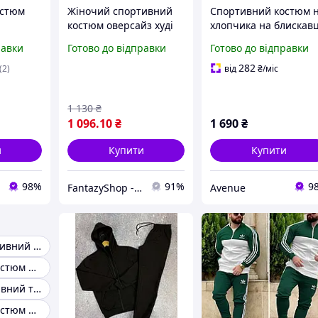
остюм
Жіночий спортивний
Спортивний костюм 
костюм оверсайз худі
хлопчика на блискавц
на
на блискавці та штани
95% бавовна, зрост
равки
Готово до відправки
Готово до відправки
ндовий
з лампасами двонитка
134-158 см
ий
мод 0590
282
(2)
від
₴
/міс
лопця
г
1 130
₴
1 096
.10
₴
1 690
₴
и
Купити
Купити
98%
91%
9
FantazyShop - Інтернет магазин товарів для всіх і кожного
Avenue
Жіночий спортивний костюм на блискавці
Спортивний костюм без блискавки
Костюм спортивний трикотажний на блискавці чорний
Спортивний костюм на блискавці без капюшона