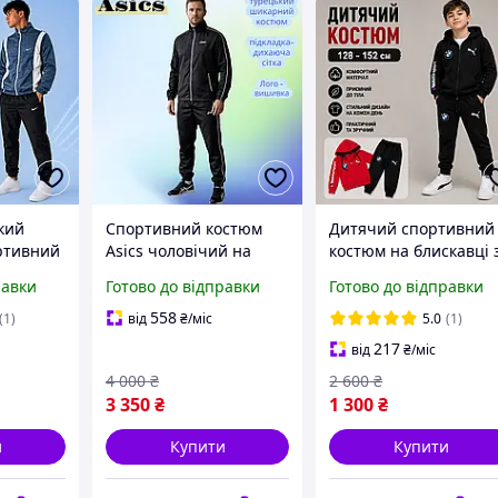
кий
Спортивний костюм
Дитячий спортивний
ртивний
Asics чоловічий на
костюм на блискавці 
блискавці штани на
логотипом Puma BM
равки
Готово до відправки
Готово до відправки
гумці молодіжні
для хлопчиків 8 9 10 
плект
спортивні костюми для
12 років, тренувальн
558
(1)
від
₴
/міс
5.0
(1)
ми для
спорту та прогулянок
комплект для
217
від
₴
/міс
нку
велосипеда
4 000
₴
2 600
₴
3 350
₴
1 300
₴
и
Купити
Купити