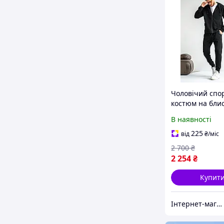
Чоловічий спо
костюм на бли
Over ZIP Чорн
В наявності
225
від
₴
/міс
2 700
₴
2 254
₴
Купит
Інтернет-магазин "STREET WEAR"