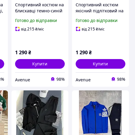
на
Спортивний костюм на
Спортивний костюм
і,
блискавці темно-синій
якісний підлітковий на
Nike зріст 140-
блискавці зріст 140-164
Готово до відправки
Готово до відправки
158см,Турція
215
215
від
₴
/міс
від
₴
/міс
1 290
₴
1 290
₴
Купити
Купити
8%
98%
98%
Avenue
Avenue