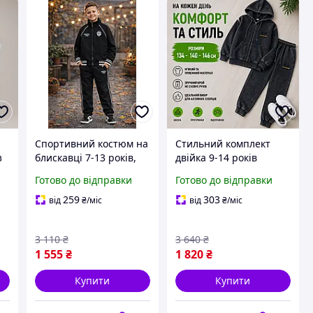
Спортивний костюм на
Стильний комплект
з
блискавці 7-13 років,
двійка 9-14 років
W
двонитка хлопчику
двонитка для хлопчиків
Готово до відправки
Готово до відправки
11
підлітку, дитячі
підлітків, дитячі
ий
повсякденні
спортивні костюми на
259
303
від
₴
/міс
від
₴
/міс
трикотажні комплекти
блискавці з ефектом
з манжетами весна
варіння
3 110
₴
3 640
₴
1 555
₴
1 820
₴
Купити
Купити