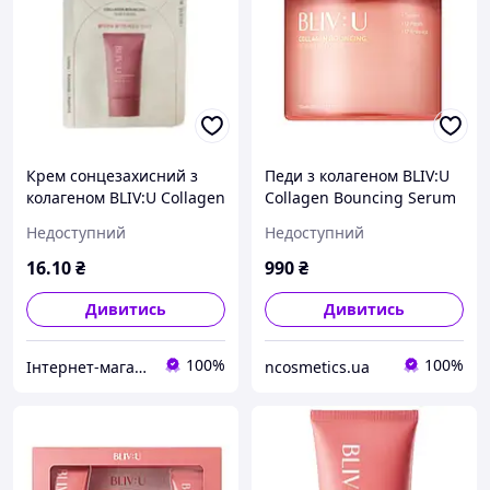
Крем сонцезахисний з
Педи з колагеном BLIV:U
колагеном BLIV:U Collagen
Collagen Bouncing Serum
Bouncing Sunscreen
Pad 50 pads
Недоступний
Недоступний
(тестер), 2 мл
16
.10
₴
990
₴
Дивитись
Дивитись
100%
100%
Інтернет-магазин ZakharenkoStudio
ncosmetics.ua