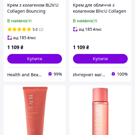
Крем з колагеном BLIV:U
Крем для обличчя з
Collagen Bouncing
колагеном Bliv:U Collagen
Firming Cream 80 ml
Bouncing Firming Cream
В наявності
В наявності
80 мл
185
5.0
(2)
від
₴
/міс
185
від
₴
/міс
1 109
₴
1 109
₴
Купити
Купити
99%
100%
Health and Beauty
Интернет магазин корейской косметики