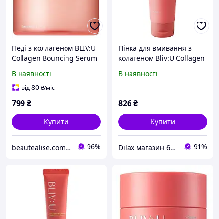
Педі з коллагеном BLIV:U
Пінка для вмивання з
Collagen Bouncing Serum
колагеном Bliv:U Collagen
Pad 50 pads
Bouncing Cleanser 200ml
В наявності
В наявності
(1209614)
80
від
₴
/міс
799
₴
826
₴
Купити
Купити
96%
91%
beautealise.com.ua
Dilax магазин брендових дитячих іграшок та товарів для батьків.