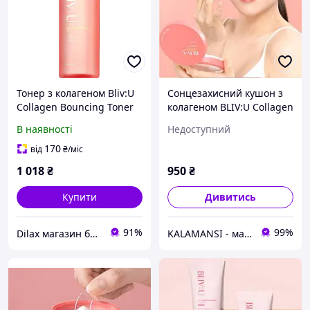
Тонер з колагеном Bliv:U
Сонцезахисний кушон з
Collagen Bouncing Toner
колагеном BLIV:U Collagen
200ml (1209616)
Bouncing Sun Cushion 24
В наявності
Недоступний
г
170
від
₴
/міс
1 018
₴
950
₴
Купити
Дивитись
91%
99%
Dilax магазин брендових дитячих іграшок та товарів для батьків.
KALAMANSI - магазин оригінальної косметики з Південної Кореї