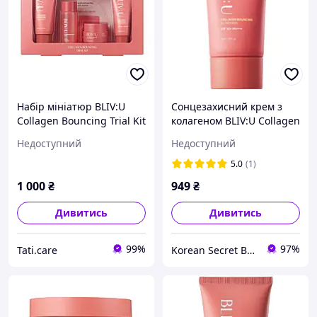
Набір мініатюр BLIV:U
Сонцезахисний крем з
Collagen Bouncing Trial Kit
колагеном BLIV:U Collagen
Bouncing Sunscreen SPF
Недоступний
Недоступний
50+ PA++++ 50 ml
5.0
(1)
1 000
₴
949
₴
Дивитись
Дивитись
99%
97%
Tati.care
Korean Secret Beauty