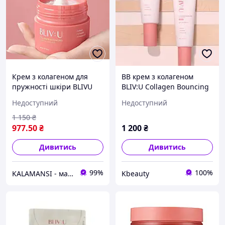
Крем з колагеном для
BB крем з колагеном
пружності шкіри BLIVU
BLIV:U Collagen Bouncing
Collagen Bouncing
BB Cream 50 ml
Недоступний
Недоступний
Firming Cream 80 мл
1 150
₴
977
.50
₴
1 200
₴
Дивитись
Дивитись
99%
100%
KALAMANSI - магазин оригінальної косметики з Південної Кореї
Kbeauty