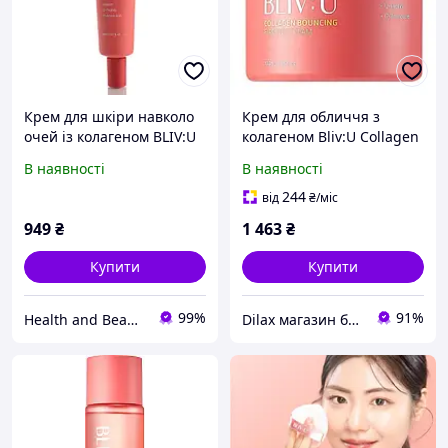
Крем для шкіри навколо
Крем для обличчя з
очей із колагеном BLIV:U
колагеном Bliv:U Collagen
Collagen Bouncing
Bouncing Firming Cream
В наявності
В наявності
Firming Eye Cream
80ml (1364770-2)
244
від
₴
/міс
949
₴
1 463
₴
Купити
Купити
99%
91%
Health and Beauty
Dilax магазин брендових дитячих іграшок та товарів для батьків.