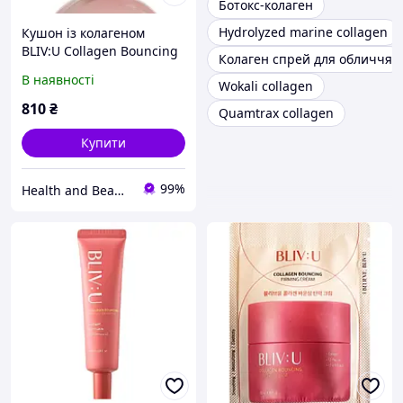
Ботокс-колаген
Hydrolyzed marine collagen
Кушон із колагеном
BLIV:U Collagen Bouncing
Колаген спрей для обличчя
Sun Cushion SPF 50+
В наявності
Wokali collagen
PA++++
810
₴
Quamtrax collagen
Купити
99%
Health and Beauty