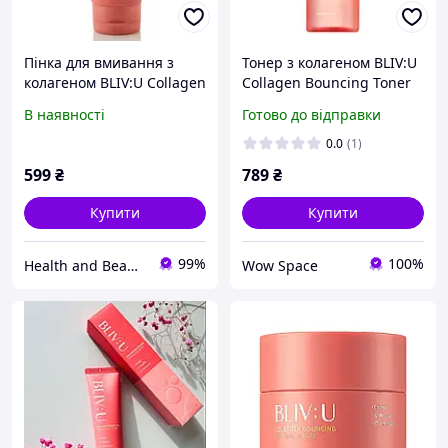
Пінка для вмивання з
Тонер з колагеном BLIV:U
колагеном BLIV:U Collagen
Collagen Bouncing Toner
Bouncing Cleanser
200 ml
В наявності
Готово до відправки
0.0
(1)
599
₴
789
₴
Купити
Купити
99%
100%
Health and Beauty
Wow Space