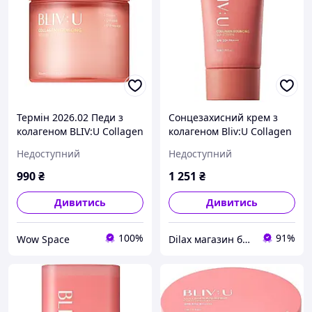
Термін 2026.02 Педи з
Сонцезахисний крем з
колагеном BLIV:U Collagen
колагеном Bliv:U Collagen
Bouncing Serum Pad 50
Bouncing Sunscreen 50ml
Недоступний
Недоступний
pads
(1364781-2)
990
₴
1 251
₴
Дивитись
Дивитись
100%
91%
Wow Space
Dilax магазин брендових дитячих іграшок та товарів для батьків.