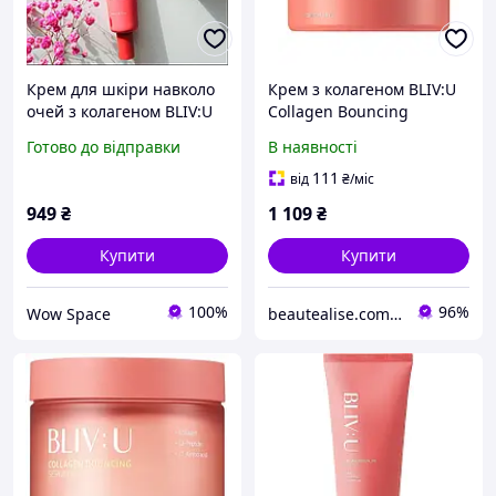
Крем для шкіри навколо
Крем з колагеном BLIV:U
очей з колагеном BLIV:U
Collagen Bouncing
Collagen Bouncing
Firming Cream 80 ml
Готово до відправки
В наявності
Firming Eye Cream 30 ml
111
від
₴
/міс
949
₴
1 109
₴
Купити
Купити
100%
96%
Wow Space
beautealise.com.ua