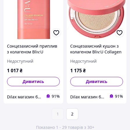
Сонцезахисний приплив
Сонцезахисний кушон з
з колагеном Bliv:U
колагеном Bliv:U Collagen
Collagen Bouncing Sun
Bouncing Sun Cushion 24
Недоступний
Недоступний
Stick 19g (1195909)
g (1364785-2)
1 017
₴
1 175
₴
Дивитись
Дивитись
91%
91%
Dilax магазин брендових дитячих іграшок та товарів для батьків.
Dilax магазин брендових дитячих іграшок та товарів для батьків.
1
2
Показано 1 - 29 товарів з 30+