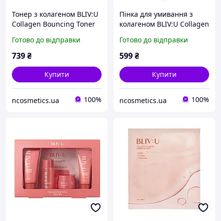
Тонер з колагеном BLIV:U
Пінка для умивання з
Collagen Bouncing Toner
колагеном BLIV:U Collagen
200 ml
Bouncing Cleanser 200 ml
Готово до відправки
Готово до відправки
739
₴
599
₴
Купити
Купити
100%
100%
ncosmetics.ua
ncosmetics.ua