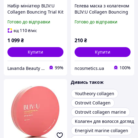
Набір мініатюр BLIV:U
Гелева маска з колагеном
Collagen Bouncing Trial Kit
BLIV:U Collagen Bouncing
5 продуктів з колагеном,
Firming Gel Mask 28 g
Готово до відправки
Готово до відправки
амінокислотами та
пептидами
110
від
₴
/міс
1 099
₴
210
₴
Купити
Купити
99%
100%
Lavanda Beauty - магазин якісної косметики
ncosmetics.ua
Дивись також
Youtheory collagen
Ostrovit Collagen
Ostrovit collagen marine
Колаген для волосся догляд
Energivit marine collagen