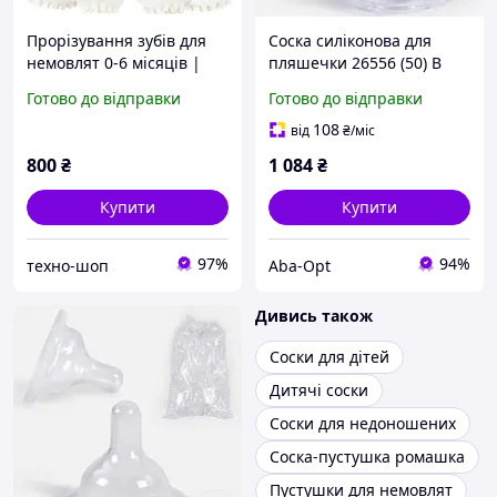
Прорізування зубів для
Соска силіконова для
немовлят 0-6 місяців |
пляшечки 26556 (50) В
Полегшує біль в яснах,
УПАКОВЦІ 100 ШТУК,
Готово до відправки
Готово до відправки
ідеальна соска
ЦІНА ЗА УПАКОВКУ,
"BIMBO"
108
від
₴
/міс
800
₴
1 084
₴
Купити
Купити
97%
94%
техно-шоп
Aba-Opt
Дивись також
Соски для дітей
Дитячі соски
Соски для недоношених
Соска-пустушка ромашка
Пустушки для немовлят