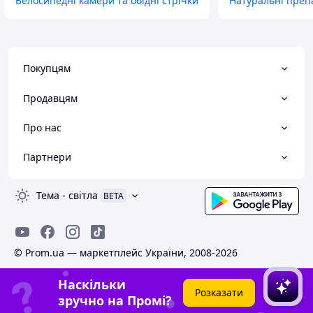
Велосипедні камери та обідні стрічки
Натуральні преп
Покупцям
Продавцям
Про нас
Партнери
Тема
-
світла
BETA
© Prom.ua — маркетплейс України, 2008-2026
Наскільки
Розказати
зручно на Промі?