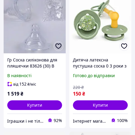
Гр Соска силіконова для
Дитяча латексна
пляшечки 83626 (30) В
пустушка соска 0 3 роки з
УПАКОВЦІ 100 ШТУК,
захисним ковпачком
В наявності
Готово до відправки
ЦІНА ЗА УПАКОВКУ,
ортодонтична соска з
"BIMBO"
натурального латексу
152
від
₴
/міс
220
₴
Зелена
1 519
₴
150
₴
Купити
Купити
92%
100%
Iграшки i не тiльки
Інтернет магазин "ALVANDER"