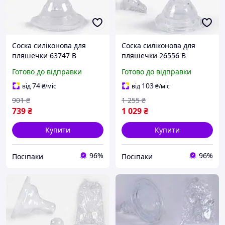
Соска силіконова для
Соска силіконова для
пляшечки 63747 В
пляшечки 26556 В
УПАКОВЦІ 100 ШТУК
УПАКОВЦІ 100 ШТУК
Готово до відправки
Готово до відправки
ЦІНА ЗА УПАКОВКУ
ЦІНА ЗА УПАКОВКУ
BIMBO
BIMBO
74
103
від
₴
/міс
від
₴
/міс
901
₴
1 255
₴
739
₴
1 029
₴
Купити
Купити
96%
96%
Посіпаки
Посіпаки