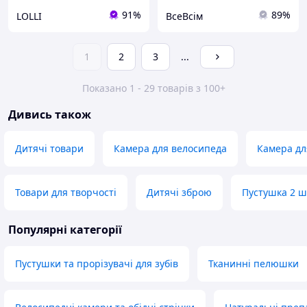
91%
89%
LOLLI
ВсеВсім
1
2
3
...
Показано 1 - 29 товарів з 100+
Дивись також
Дитячі товари
Камера для велосипеда
Камера дл
Товари для творчості
Дитячі зброю
Пустушка 2 ш
Популярні категорії
Пустушки та прорізувачі для зубів
Тканинні пелюшки