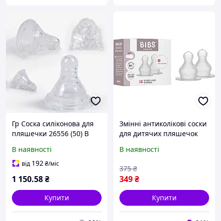
Гр Соска силіконова для
Змінні антиколікові соски
пляшечки 26556 (50) В
для дитячих пляшечок
УПАКОВЦІ 100 ШТУК,
BIBS Silicone (потік
В наявності
В наявності
ЦІНА ЗА УПАКОВКУ,
середній), 2 шт.
"BIMBO"
192
від
₴
/міс
375
₴
1 150
.58
₴
349
₴
Купити
Купити