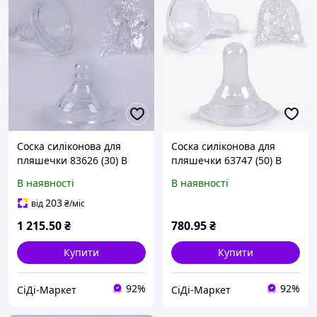
Соска силіконова для
Соска силіконова для
пляшечки 83626 (30) В
пляшечки 63747 (50) В
УПАКОВЦІ 100 ШТУК,
УПАКОВЦІ 100 ШТУК,
В наявності
В наявності
ЦІНА ЗА УПАКОВКУ,
ЦІНА ЗА УПАКОВКУ,
"BIMBO" [Склад: Одеса
"BIMBO" [Склад: Одеса
203
від
₴
/міс
№4]
№4]
1 215
.50
₴
780
.95
₴
Купити
Купити
92%
92%
СіДі-Маркет
СіДі-Маркет