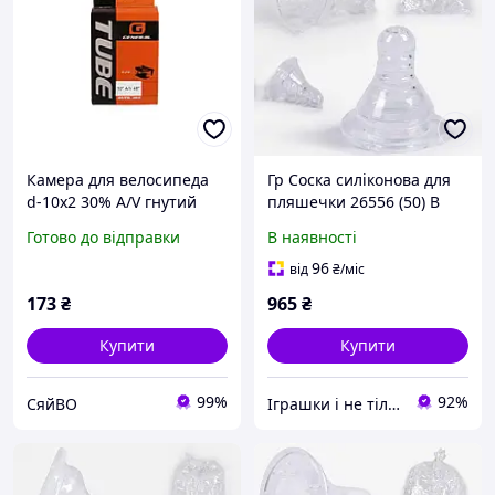
Камера для велосипеда
Гр Соска силіконова для
d-10х2 30% A/V гнутий
пляшечки 26556 (50) В
сосок в упаковці ТМ
УПАКОВЦІ 100 ШТУК,
Готово до відправки
В наявності
GENERAL
ЦІНА ЗА УПАКОВКУ,
"BIMBO"
96
від
₴
/міс
173
₴
965
₴
Купити
Купити
99%
92%
СяйВО
Iграшки i не тiльки