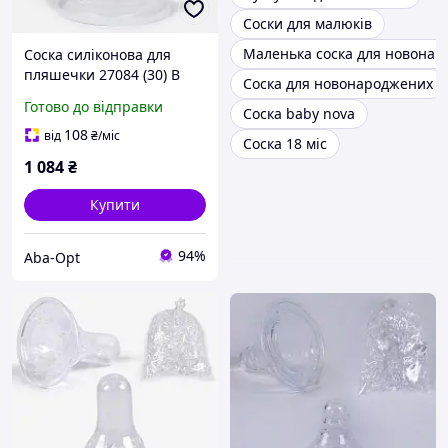
Соски для малюків
Маленька соска для новонар
Соска силіконова для
пляшечки 27084 (30) В
Соска для новонароджених
УПАКОВЦІ 100 ШТУК,
Готово до відправки
Соска baby nova
ЦІНА ЗА УПАКОВКУ,
"BIMBO"
108
від
₴
/міс
Соска 18 міс
1 084
₴
Купити
94%
Aba-Opt