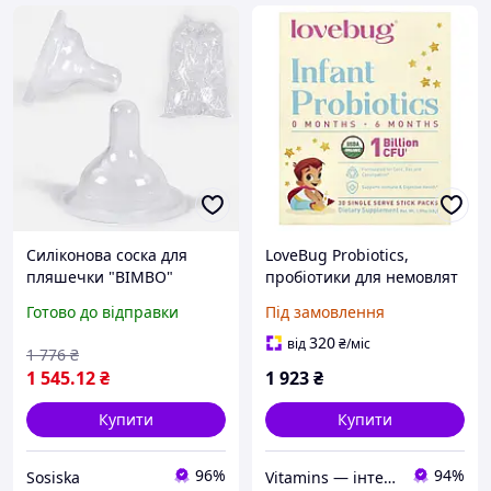
Силіконова соска для
LoveBug Probiotics,
пляшечки "BIMBO"
пробіотики для немовлят
(упаковка 100 шт)
віком 0-6 місяців, 1 млрд
Готово до відправки
Під замовлення
КУО, 30 пакетиків в
індивідуальній упаковці,
320
від
₴
/міс
1 776
₴
по 1,5 г (0,05
1 545
.12
₴
1 923
₴
Купити
Купити
96%
94%
Sosiska
Vitamins — інтернет-магазин вітамінів та мінералів