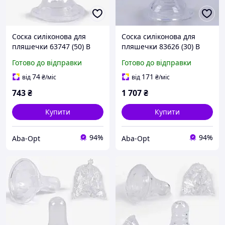
Соска силіконова для
Соска силіконова для
пляшечки 63747 (50) В
пляшечки 83626 (30) В
УПАКОВЦІ 100 ШТУК,
УПАКОВЦІ 100 ШТУК,
Готово до відправки
Готово до відправки
ЦІНА ЗА УПАКОВКУ,
ЦІНА ЗА УПАКОВКУ,
"BIMBO"
"BIMBO"
74
171
від
₴
/міс
від
₴
/міс
743
₴
1 707
₴
Купити
Купити
94%
94%
Aba-Opt
Aba-Opt