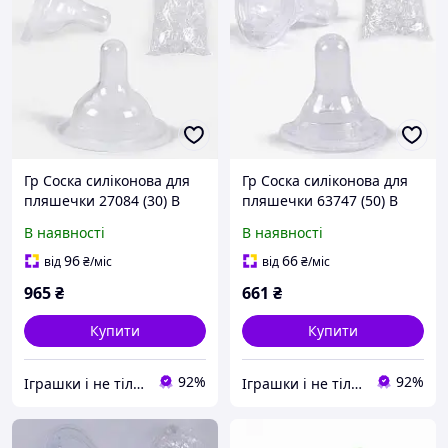
Гр Соска силіконова для
Гр Соска силіконова для
пляшечки 27084 (30) В
пляшечки 63747 (50) В
УПАКОВЦІ 100 ШТУК,
УПАКОВЦІ 100 ШТУК,
В наявності
В наявності
ЦІНА ЗА УПАКОВКУ,
ЦІНА ЗА УПАКОВКУ,
"BIMBO"
"BIMBO"
96
66
від
₴
/міс
від
₴
/міс
965
₴
661
₴
Купити
Купити
92%
92%
Iграшки i не тiльки
Iграшки i не тiльки