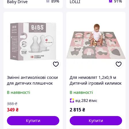
89%
91%
Baby Drive
LOLLI
Змінні антиколікові соски
Для немовлят 1,2x0,9 м
для дитячих пляшечок
Дитячий ігровий килимок
BIBS Silicone (потік
містить 12 плиток з
В наявності
В наявності
повільний), 2 шт. в
тваринами на 20
упаковці
товстіший килимок для
282
від
₴
/міс
388
₴
повзання в упаковці, що
349
₴
2 815
₴
Купити
Купити