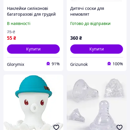
Наклейки силіконові
Дитячі соски для
багаторазові для грудей
немовлят
на соски "круглі", Ai
В наявності
Готово до відправки
Chaozu, стікіні, пестис в
упаковці, діаметр 6,5 см
75
₴
(1 пара)
55
₴
360
₴
Купити
Купити
91%
100%
Glorymix
Grizunok