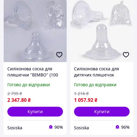
Силіконова соска для
Силіконова соска для
пляшечки "BIMBO" (100
дитячих пляшечок
штук в упаковці)
"BIMBO" упакування 100
Готово до відправки
Готово до відправки
шт.
2 795
₴
1 216
₴
2 347
.80
₴
1 057
.92
₴
Купити
Купити
96%
96%
Sosiska
Sosiska