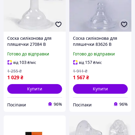
Соска силіконова для
Соска силіконова для
пляшечки 27084 В
пляшечки 83626 В
УПАКОВЦІ 100 ШТУК
УПАКОВЦІ 100 ШТУК
Готово до відправки
Готово до відправки
ЦІНА ЗА УПАКОВКУ
ЦІНА ЗА УПАКОВКУ
BIMBO
BIMBO
103
157
від
₴
/міс
від
₴
/міс
1 255
₴
1 911
₴
1 029
₴
1 567
₴
Купити
Купити
96%
96%
Посіпаки
Посіпаки