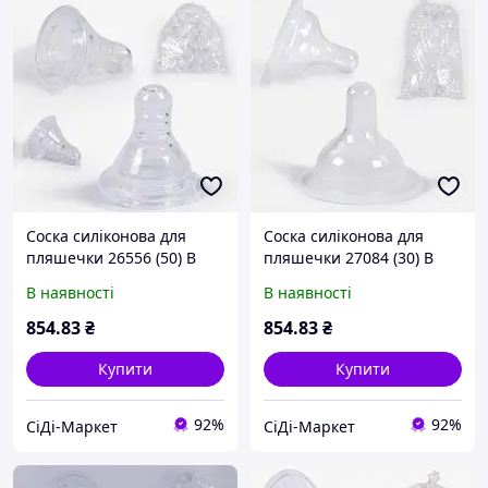
Соска силіконова для
Соска силіконова для
пляшечки 26556 (50) В
пляшечки 27084 (30) В
УПАКОВЦІ 100 ШТУК,
УПАКОВЦІ 100 ШТУК,
В наявності
В наявності
ЦІНА ЗА УПАКОВКУ,
ЦІНА ЗА УПАКОВКУ,
"BIMBO" [Склад: Одеса
"BIMBO" [Склад: Одеса
854
.83
₴
854
.83
₴
№4]
№4]
Купити
Купити
92%
92%
СіДі-Маркет
СіДі-Маркет