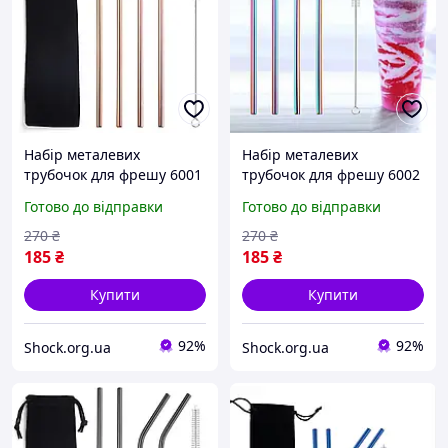
Набір металевих
Набір металевих
трубочок для фрешу 6001
трубочок для фрешу 6002
6 предметів бронзовий
6 предметів хамелеон
Готово до відправки
Готово до відправки
4259101
4259102
270
₴
270
₴
185
₴
185
₴
Купити
Купити
92%
92%
Shock.org.ua
Shock.org.ua