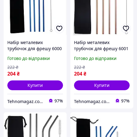
Набір металевих
Набір металевих
трубочок для фрешу 6000
трубочок для фрешу 6001
6 предметів синій
6 предметів бронзовий
Готово до відправки
Готово до відправки
222
₴
222
₴
204
₴
204
₴
Купити
Купити
97%
97%
Tehnomagaz.com.ua - це передовий інтернет-магазин, спеціалізуючийся на продажу техніки
Tehnomagaz.com.ua - це передовий інтернет-магазин, спеціалізуючийся на продажу техніки