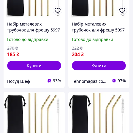
Набір металевих
Набір металевих
трубочок для фрешу 5997
трубочок для фрешу 5997
6 предметів золотистий
6 предметів золотистий
Готово до відправки
Готово до відправки
ID 4259096
270
₴
222
₴
185
₴
204
₴
Купити
Купити
93%
97%
Посуд Шеф
Tehnomagaz.com.ua - це передовий інтернет-магазин, спеціалізуючийся на продажу техніки