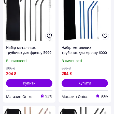
Набір металевих
Набір металевих
трубочок для фрешу 5999
трубочок для фрешу 6000
6 предметів чорний
6 предметів синій хороша
В наявності
В наявності
хороша якість
якість
306
₴
306
₴
204
₴
204
₴
Купити
Купити
93%
93%
Магазин Онікс
Магазин Онікс