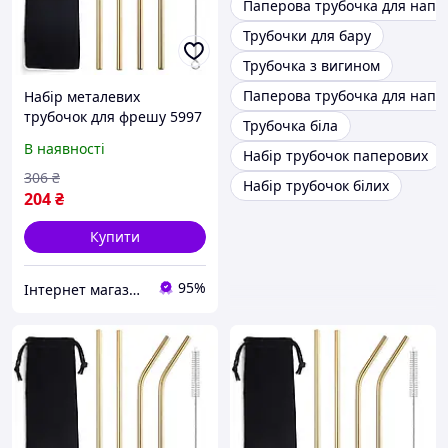
Паперова трубочка для напо
Трубочки для бару
Трубочка з вигином
Паперова трубочка для напоїв
Набір металевих
трубочок для фрешу 5997
Трубочка біла
6 предметів золотистий
В наявності
Набір трубочок паперових
Відмінна якість
306
₴
Набір трубочок білих
204
₴
Купити
95%
Інтернет магазин ЕЙФОРІЯ