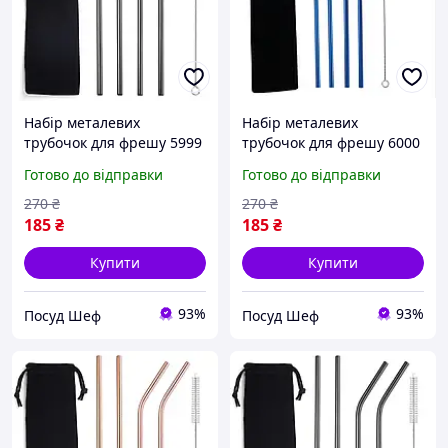
Набір металевих
Набір металевих
трубочок для фрешу 5999
трубочок для фрешу 6000
6 предметів чорний ID
6 предметів синій ID
Готово до відправки
Готово до відправки
4259099
4259100
270
₴
270
₴
185
₴
185
₴
Купити
Купити
93%
93%
Посуд Шеф
Посуд Шеф