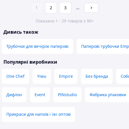
1
2
3
...
Показано 1 - 29 товарів з 90+
Дивись також
Трубочки для вечірок паперові
Паперові трубочки Emp
Популярні виробники
One Chef
Yiwu
Empire
Без бренда
Соб
Дифлон
Event
PINstudio
Фабрика упаковки
Прикраси для напоїв і їжі оптом