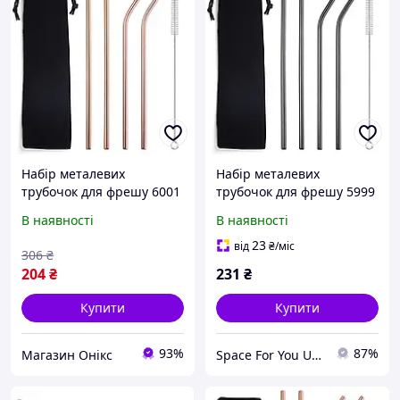
Набір металевих
Набір металевих
трубочок для фрешу 6001
трубочок для фрешу 5999
6 предметів бронзовий
6 предметів чорний
В наявності
В наявності
хороша якість
23
від
₴
/міс
306
₴
204
₴
231
₴
Купити
Купити
93%
87%
Магазин Онікс
Space For You UA - STORE