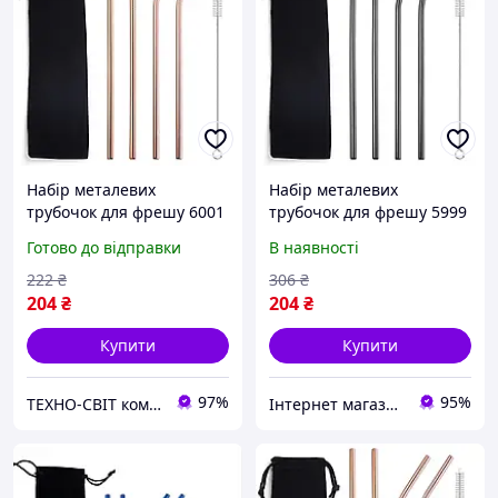
Набір металевих
Набір металевих
трубочок для фрешу 6001
трубочок для фрешу 5999
6 предметів бронзовий
6 предметів чорний
Готово до відправки
В наявності
Відмінна якість
222
₴
306
₴
204
₴
204
₴
Купити
Купити
97%
95%
ТЕХНО-СВІТ компьютерна техніка, мобільні аксесуари, електронна техніка та багато іншого.
Інтернет магазин ЕЙФОРІЯ