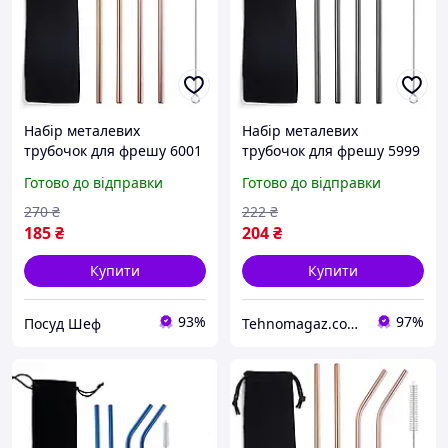
Набір металевих
Набір металевих
трубочок для фрешу 6001
трубочок для фрешу 5999
6 предметів бронзовий ID
6 предметів чорний
Готово до відправки
Готово до відправки
4259101
270
₴
222
₴
185
₴
204
₴
Купити
Купити
93%
97%
Посуд Шеф
Tehnomagaz.com.ua - це передовий інтернет-магазин, спеціалізуючийся на продажу техніки