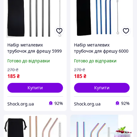
Набір металевих
Набір металевих
трубочок для фрешу 5999
трубочок для фрешу 6000
6 предметів чорний
6 предметів синій
Готово до відправки
Готово до відправки
4259099
4259100
270
₴
270
₴
185
₴
185
₴
Купити
Купити
92%
92%
Shock.org.ua
Shock.org.ua