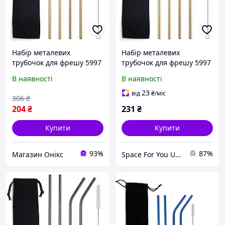
Набір металевих
Набір металевих
трубочок для фрешу 5997
трубочок для фрешу 5997
6 предметів золотистий
6 предметів золотистий
В наявності
В наявності
хороша якість
23
від
₴
/міс
306
₴
204
₴
231
₴
Купити
Купити
93%
87%
Магазин Онікс
Space For You UA - STORE