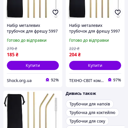
Набір металевих
Набір металевих
трубочок для фрешу 5997
трубочок для фрешу 5997
6 предметів золотистий
6 предметів золотистий
Готово до відправки
Готово до відправки
4259096
270
₴
222
₴
185
₴
204
₴
Купити
Купити
92%
97%
Shock.org.ua
ТЕХНО-СВІТ компьютерна техніка, мобільні аксесуари, електронна техніка та багато іншого.
Дивись також
Трубочки для напоїв
Трубочка для коктейлю
Трубочки для соку