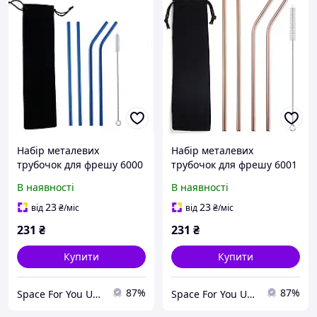
Набір металевих
Набір металевих
трубочок для фрешу 6000
трубочок для фрешу 6001
6 предметів синій
6 предметів бронзовий
В наявності
В наявності
23
23
від
₴
/міс
від
₴
/міс
231
₴
231
₴
Купити
Купити
87%
87%
Space For You UA - STORE
Space For You UA - STORE