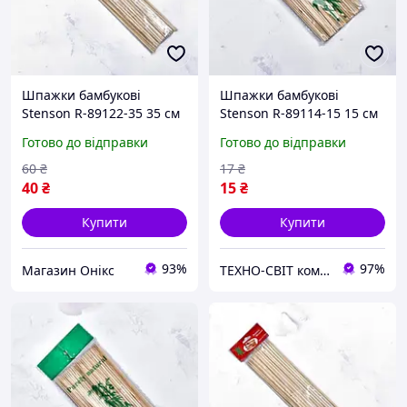
Шпажки бамбукові
Шпажки бамбукові
Stenson R-89122-35 35 см
Stenson R-89114-15 15 см
45 шт/уп бежеві хороша
88 шт/уп бежеві
Готово до відправки
Готово до відправки
якість
60
₴
17
₴
40
₴
15
₴
Купити
Купити
93%
97%
Магазин Онікс
ТЕХНО-СВІТ компьютерна техніка, мобільні аксесуари, електронна техніка та багато іншого.