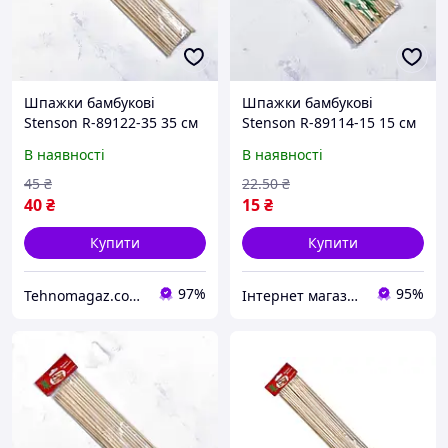
Шпажки бамбукові
Шпажки бамбукові
Stenson R-89122-35 35 см
Stenson R-89114-15 15 см
45 шт/уп бежеві
88 шт/уп бежеві Відмінна
В наявності
В наявності
якість
45
₴
22
.50
₴
40
₴
15
₴
Купити
Купити
97%
95%
Tehnomagaz.com.ua - це передовий інтернет-магазин, спеціалізуючийся на продажу техніки
Інтернет магазин ЕЙФОРІЯ