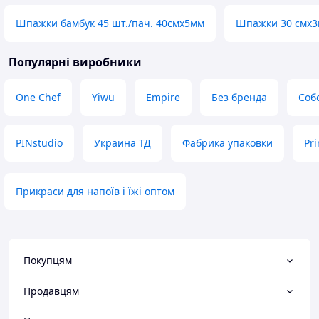
Шпажки бамбук 45 шт./пач. 40смх5мм
Шпажки 30 смх3
Популярні виробники
One Chef
Yiwu
Empire
Без бренда
Соб
PINstudio
Украина ТД
Фабрика упаковки
Pr
Прикраси для напоїв і їжі оптом
Покупцям
Продавцям