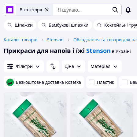
В категорії
Шпажки
Бамбукові шпажки
Коктейльні тру
Каталог товарів
Stenson
Прикраси для напоїв і їжі
Stenson
в Україні
Фільтри
Ціна
Матеріал
Безкоштовна доставка Rozetka
Пластик
Ба