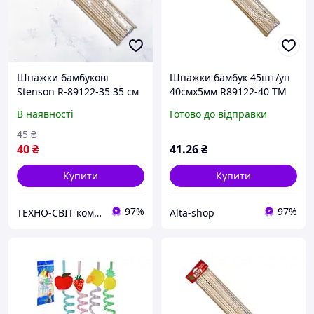
Шпажки бамбукові
Шпажки бамбук 45шт/уп
Stenson R-89122-35 35 см
40смх5мм R89122-40 ТМ
45 шт/уп бежеві
STENSON
В наявності
Готово до відправки
45
₴
40
₴
41
.26
₴
Купити
Купити
97%
97%
ТЕХНО-СВІТ компьютерна техніка, мобільні аксесуари, електронна техніка та багато іншого.
Alta-shop