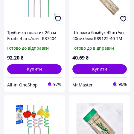
Трубочка пластик 26 см
Шпажки бамбук 45шт/уп
Fruits 4 шт./пач. R37404
40смх5мм R89122-40 ТМ
ТМ STENSON
STENSON
Готово до відправки
Готово до відправки
92
.20
₴
40
.69
₴
Купити
Купити
97%
96%
All-in-OneShop
Mr.Master