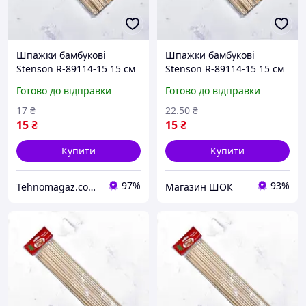
Шпажки бамбукові
Шпажки бамбукові
Stenson R-89114-15 15 см
Stenson R-89114-15 15 см
88 шт/уп бежеві
88 шт/уп бежеві висока
Готово до відправки
Готово до відправки
якість
17
₴
22
.50
₴
15
₴
15
₴
Купити
Купити
97%
93%
Tehnomagaz.com.ua - це передовий інтернет-магазин, спеціалізуючийся на продажу техніки
Магазин ШОК