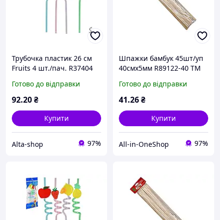
Трубочка пластик 26 см
Шпажки бамбук 45шт/уп
Fruits 4 шт./пач. R37404
40смх5мм R89122-40 ТМ
ТМ STENSON
STENSON
Готово до відправки
Готово до відправки
92
.20
₴
41
.26
₴
Купити
Купити
97%
97%
Alta-shop
All-in-OneShop