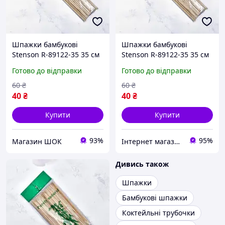
Шпажки бамбукові
Шпажки бамбукові
Stenson R-89122-35 35 см
Stenson R-89122-35 35 см
45 шт/уп бежеві висока
45 шт/уп бежеві Відмінна
Готово до відправки
Готово до відправки
якість
якість
60
₴
60
₴
40
₴
40
₴
Купити
Купити
93%
95%
Магазин ШОК
Інтернет магазин ЕЙФОРІЯ
Дивись також
Шпажки
Бамбукові шпажки
Коктейльні трубочки