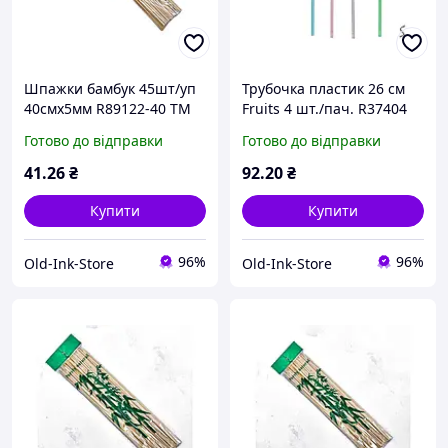
Шпажки бамбук 45шт/уп
Трубочка пластик 26 см
40смх5мм R89122-40 ТМ
Fruits 4 шт./пач. R37404
STENSON
ТМ STENSON
Готово до відправки
Готово до відправки
41
.26
₴
92
.20
₴
Купити
Купити
96%
96%
Old-Ink-Store
Old-Ink-Store