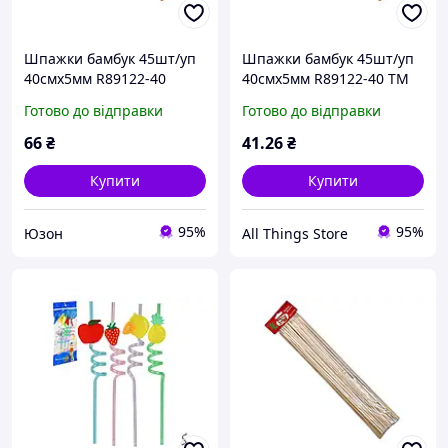
Шпажки бамбук 45шт/уп
Шпажки бамбук 45шт/уп
40смх5мм R89122-40
40смх5мм R89122-40 ТМ
STENSON
STENSON
Готово до відправки
Готово до відправки
66
₴
41
.26
₴
Купити
Купити
95%
95%
Юзон
All Things Store