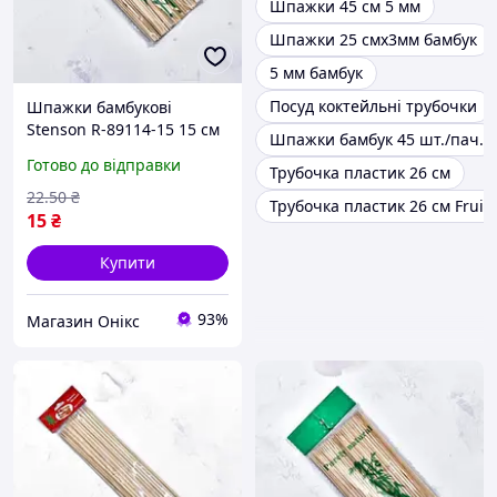
Шпажки 45 см 5 мм
Шпажки 25 смх3мм бамбук
5 мм бамбук
Посуд коктейльні трубочки
Шпажки бамбукові
Stenson R-89114-15 15 см
Шпажки бамбук 45 шт./пач.
88 шт/уп бежеві хороша
Готово до відправки
Трубочка пластик 26 см
якість
22
.50
₴
Трубочка пластик 26 см Fruits
15
₴
Купити
93%
Магазин Онікс