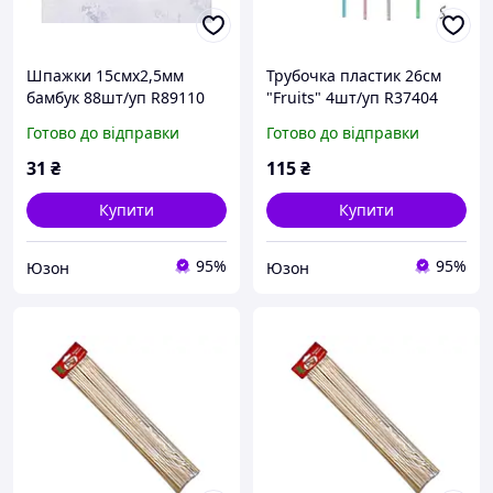
Шпажки 15смх2,5мм
Трубочка пластик 26см
бамбук 88шт/уп R89110
"Fruits" 4шт/уп R37404
STENSON
STENSON
Готово до відправки
Готово до відправки
31
₴
115
₴
Купити
Купити
95%
95%
Юзон
Юзон