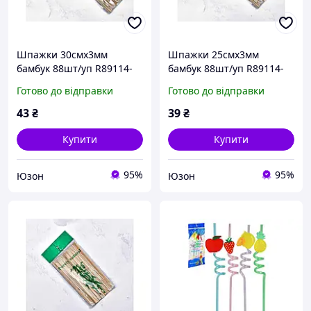
Шпажки 30смх3мм
Шпажки 25смх3мм
бамбук 88шт/уп R89114-
бамбук 88шт/уп R89114-
30 STENSON
25 STENSON
Готово до відправки
Готово до відправки
43
₴
39
₴
Купити
Купити
95%
95%
Юзон
Юзон