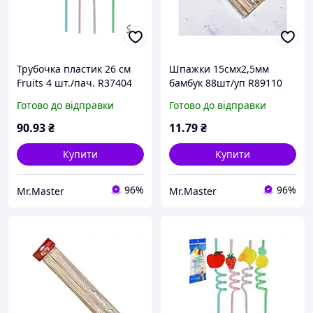
Трубочка пластик 26 см
Шпажки 15смх2,5мм
Fruits 4 шт./пач. R37404
бамбук 88шт/уп R89110
ТМ STENSON
ТМ STENSON
Готово до відправки
Готово до відправки
90
.93
₴
11
.79
₴
Купити
Купити
96%
96%
Mr.Master
Mr.Master