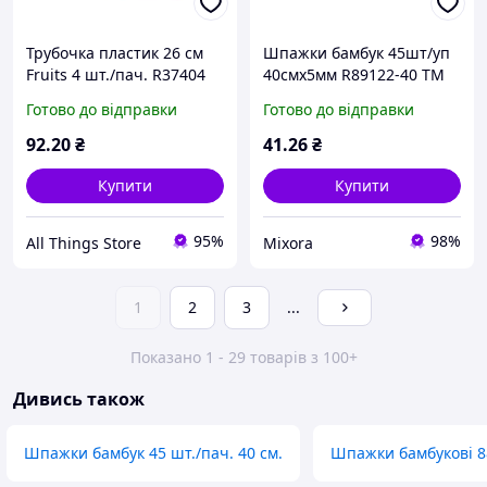
Трубочка пластик 26 см
Шпажки бамбук 45шт/уп
Fruits 4 шт./пач. R37404
40смх5мм R89122-40 ТМ
ТМ STENSON
STENSON
Готово до відправки
Готово до відправки
92
.20
₴
41
.26
₴
Купити
Купити
95%
98%
All Things Store
Mixora
1
2
3
...
Показано 1 - 29 товарів з 100+
Дивись також
Шпажки бамбук 45 шт./пач. 40 см.
Шпажки бамбукові 8