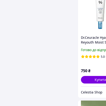
Dr.Ceuracle Hya
Reyouth Moist 
50+ / PA++++, 5
Готово до відп
Зволожуючий
сонцезахисний
5.0
гіалуроновою 
750
₴
Купит
Celestia Shop