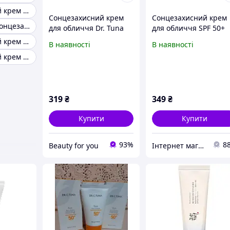
Сонцезахисний крем з спф 50
Сонцезахисний крем
Сонцезахисний крем
Професійний сонцезахисний крем
для обличчя Dr. Tuna
для обличчя SPF 50+
farmasi SPF 50
Dr.Tuna Farmasi, 50мл
Сонцезахисний крем для обличчя spf 50
В наявності
В наявності
Сонцезахисний крем spf 35
319
₴
349
₴
Купити
Купити
93%
8
Beauty for you
Інтернет магазин турецької продукції Фармасі