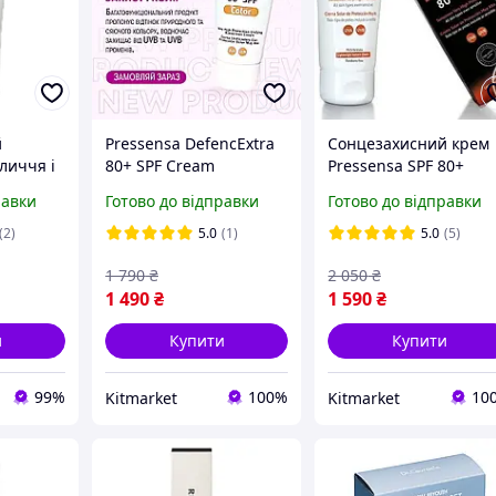
й
Pressensa DefencExtra
Сонцезахисний крем
личчя і
80+ SPF Cream
Pressensa SPF 80+
 SPF 50,
Сонцезахисний крем-IP
високий рівень захис
равки
Готово до відправки
Готово до відправки
з високим рівнем
без білих слідів без
захисту 50 мл
жирного блиску 50мл
(2)
5.0
(1)
5.0
(5)
1 790
₴
2 050
₴
1 490
₴
1 590
₴
и
Купити
Купити
99%
100%
10
Kitmarket
Kitmarket