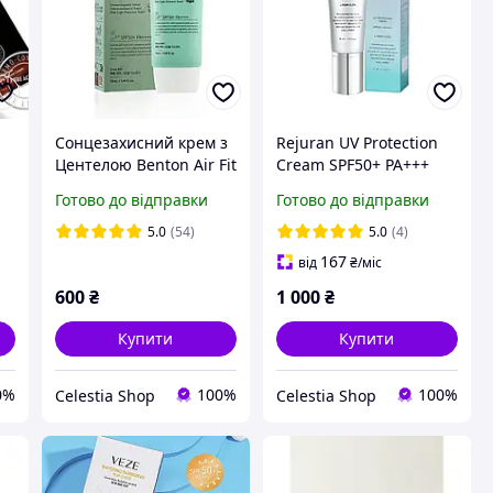
Сонцезахисний крем з
Rejuran UV Protection
Центелою Benton Air Fit
Cream SPF50+ PA+++
ту
UV defense Sun Cream
Сонцезахисний крем
Готово до відправки
Готово до відправки
SPF50+/PA++++, 50 мл
40 мл
5.0
(54)
5.0
(4)
167
від
₴
/міс
600
₴
1 000
₴
Купити
Купити
0%
100%
100%
Celestia Shop
Celestia Shop