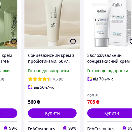
 крем
Сонцезахисний крем з
Зволожувальний
 Tree
пробіотиками, 50мл,
сонцезахисний крем
Up SPF
Beauty of Joseon /
для обличчя d'Alba
равки
Готово до відправки
Готово до відправки
актом
Пробіотичний крем з
Waterfull Essence Sun
, 50 ml
SPF 50 +
Cream SPF 50+ PA++++
70
(9)
4.5
(8)
від
₴
/міс
50 мл
56
від
₴
/міс
925
₴
560
₴
705
₴
и
Купити
Купити
99%
99%
9
D•ACosmetics
D•ACosmetics