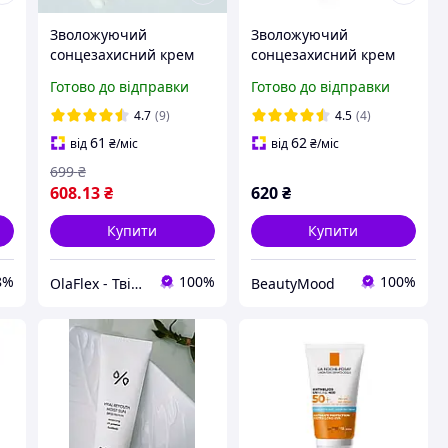
Зволожуючий
Зволожуючий
сонцезахисний крем
сонцезахисний крем
Dr.Ceuracle Hyal
Dr.Ceuracle Hyal
Готово до відправки
Готово до відправки
Reyouth Moist Sun SPF
Reyouth Moist Sun SPF
50/PA++++ 50ml
50/PA++++ 50 мл
4.7
(9)
4.5
(4)
61
62
від
₴
/міс
від
₴
/міс
699
₴
608
.13
₴
620
₴
Купити
Купити
8%
100%
100%
OlaFlex - Твій надійний партнер в світі краси!
BeautyMood