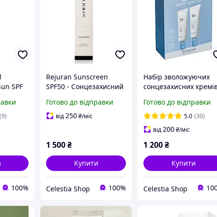
l
Rejuran Sunscreen
Набір зволожуючих
Sun SPF
SPF50 - Сонцезахисний
сонцезахисних кремі
0мл
крем для обличчя,
SPF 50+/PA++++
равки
Готово до відправки
Готово до відправки
50мл
Dr.Ceuracle Hyal
 крем з
Reyouth Moist Sun Du
250
(9)
від
₴
/міс
5.0
(30)
кислотою
Set
200
від
₴
/міс
1 500
₴
1 200
₴
и
Купити
Купити
100%
100%
10
Celestia Shop
Celestia Shop