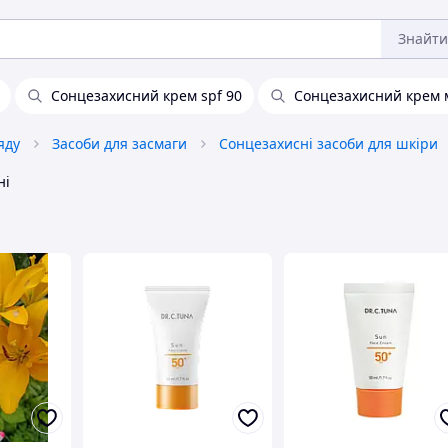
Знайти
Сонцезахисний крем spf 90
Сонцезахисний крем 
яду
Засоби для засмаги
Сонцезахисні засоби для шкіри
ні