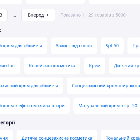
3
...
Вперед
Показано 1 - 29 товарів з 5000+
ж
й крем для обличчя
Захист від сонця
Spf 50
Про
ин fair
Корейська косметика
Крем
Дитячий кре
ахисний крем для обличчя
Сонцезахисний крем широкого
 крем з ефектом сяйва шкіри
Матувальний крем з spf 50
егорії
иччя
Дитяча сонцезахисна косметика
Тональний кре