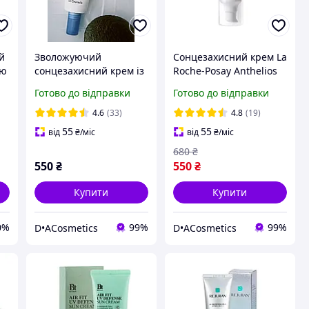
й
Зволожуючий
Сонцезахисний крем La
ою
сонцезахисний крем із
Roche-Posay Anthelios
:
гіалуроновою кислотою
UVMune 400 SPF50+
Готово до відправки
Готово до відправки
Dr.Ceuracle Hyal
Hydrating Cream 50 ml
л
Reyouth Moist Sun SPF
4.6
(33)
4.8
(19)
50+ 50 ml
55
55
від
₴
/міс
від
₴
/міс
680
₴
550
₴
550
₴
Купити
Купити
0%
99%
99%
D•ACosmetics
D•ACosmetics