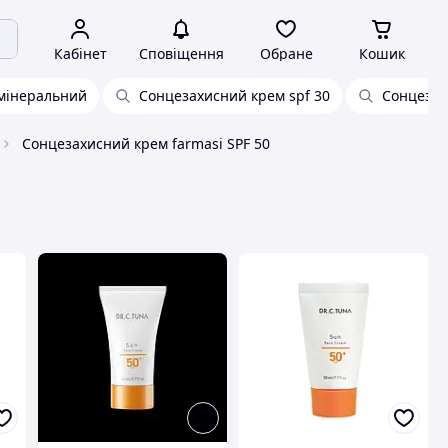
Кабінет
Сповіщення
Обране
Кошик
мінеральний
Сонцезахисний крем spf 30
Сонцезах
Сонцезахисний крем farmasi SPF 50