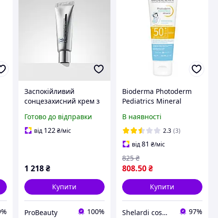
Заспокійливий
Bioderma Photoderm
сонцезахисний крем з
Pediatrics Mineral
вітаміном U та
SPF50+ сонцезахисний
Готово до відправки
В наявності
пептидами CU Vitamin
крем, для захисту
,
U Sun Cream SPF 50+
ніжної шкіри немовлят
122
від
₴
/міс
2.3
(3)
PA++++ 50 ml
і дітей
81
від
₴
/міс
825
₴
1 218
₴
808
.50
₴
Купити
Купити
9%
100%
97%
ProBeauty
Shelardi cosmetics