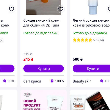
ги
Сонцезахисний крем
Легкий сонцезахисни
 крем
для обличчя Dr. Tuna
крем із рисовою вод
віковий
SPF 50 farmasi фармаси
Relief Sun Aqua-Fresh
равки
Готово до відправки
Готово до відправки
 50
фармасі 50 мл
Rice + B5 SPF50+ -
Beauty of Joseon 50 м
(2)
5.0
(24)
319
₴
245
₴
600
₴
и
Купити
Купити
90%
100%
10
Світ краси
Beauty skin