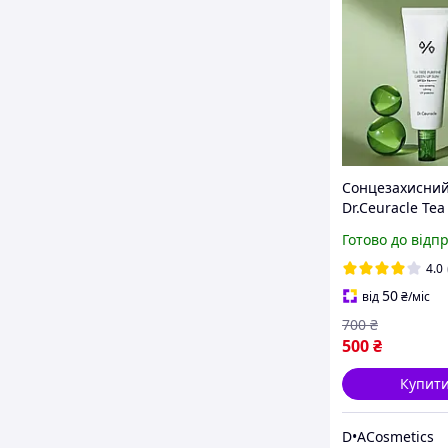
Сонцезахисний
Dr.Ceuracle Tea
Purifine Green 
Готово до відп
50++++ з екстр
чайного дерева
4.0
50
від
₴
/міс
700
₴
500
₴
Купит
D•ACosmetics