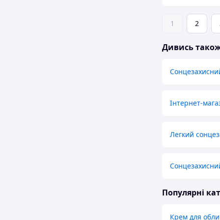
1
2
Дивись тако
Сонцезахисни
Інтернет-магаз
Легкий сонцез
Сонцезахисний
Популярні кат
Крем для обл