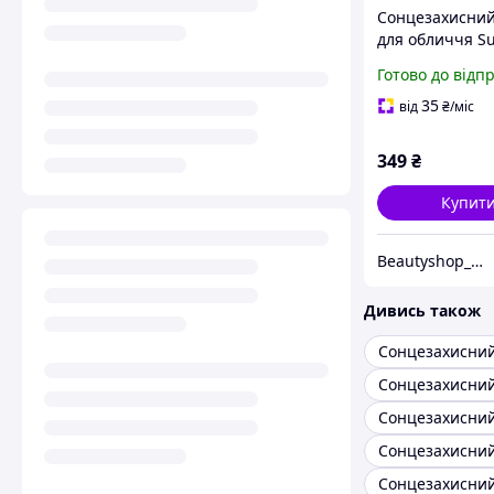
Сонцезахисний
для обличчя S
Tuna 50 SPF, 50
Готово до відп
35
від
₴
/міс
349
₴
Купит
Beautyshop_Natali
Дивись також
Сонцезахисни