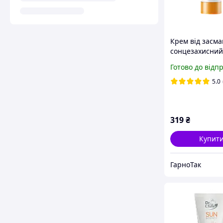
Крем від засма
сонцезахисний
для лиця анти
Готово до відп
Sunscience SPF
Farmasi.
5.0
319
₴
Купит
ГарноТак