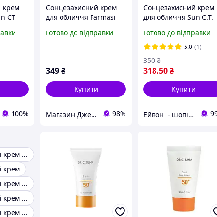
 крем
Сонцезахисний крем
Сонцезахисний крем
un CT
для обличчя Farmasi
для обличчя Sun C.T.
 мл
Sun Farmasi Dr. C. Tuna
Tuna 50 SPF, Farmasi, 
равки
Готово до відправки
Готово до відправки
50 SPF, 50 мл
мл
5.0
(1)
350
₴
349
₴
318
.50
₴
и
Купити
Купити
100%
98%
9
Магазин Джерелія
Ейвон - шопінг
Сонцезахисний крем SPF 50
й крем
Сонцезахисний крем spf 90
Сонцезахисний крем мінеральний
Сонцезахисний крем spf 30