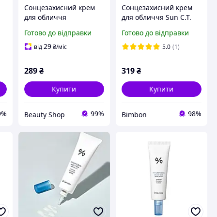
Сонцезахисний крем
Сонцезахисний крем
для обличчя
для обличчя Sun C.T.
50
Sunscience 50+ SPF, 50
Tuna 50 SPF, 50 мл
Готово до відправки
Готово до відправки
мл Farmasi
29
від
₴
/міс
5.0
(1)
289
₴
319
₴
Купити
Купити
9%
99%
98%
Beauty Shop
Bimbon