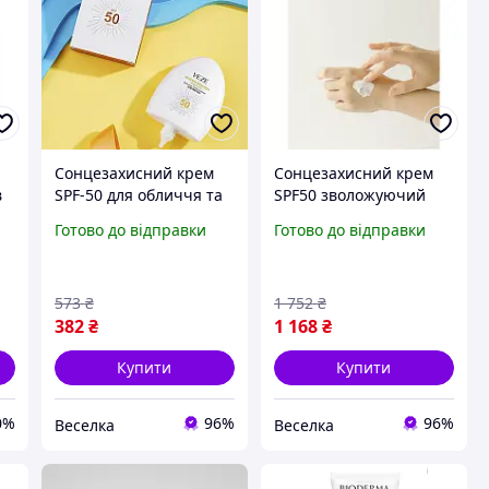
Сонцезахисний крем
Сонцезахисний крем
в
SPF-50 для обличчя та
SPF50 зволожуючий
тіла висока захист від
для всіх типів шкіри з
Готово до відправки
Готово до відправки
ультрафіолетових
пробіотиками та
o
променів запобігає
екстрактом рису.
старінню шкіри.
BROWN
573
₴
1 752
₴
BROWN
382
₴
1 168
₴
Купити
Купити
0%
96%
96%
Веселка
Веселка