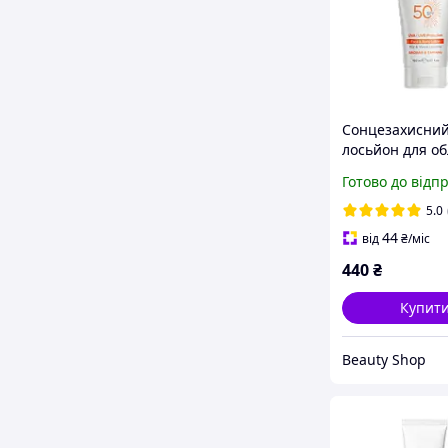
Сонцезахисни
лосьйон для об
тіла Sunscience
Готово до відп
150 мл Farmasi
5.0
44
від
₴
/міс
440
₴
Купит
Beauty Shop