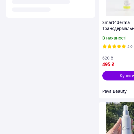
Smart4derma
Трансдермаль
санблок SPF30,
В наявності
5.0
620
₴
495
₴
Купит
Pava Beauty