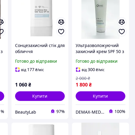
Сонцезахисний стік для
Ультразволожуючий
 з
обличчя
захисний крем SPF 50 з
антиоксидантний
олією канабісу
Готово до відправки
Готово до відправки
n
захист без білих слідів
Smart4Derma Aquagen
SPF50 Smart4derma,18 г
230 мл
177
300
від
₴
/міс
від
₴
/міс
0
2 000
₴
1 060
₴
1 800
₴
Купити
Купити
1%
97%
100%
BeautyLab
DEMAX-MEDICARE