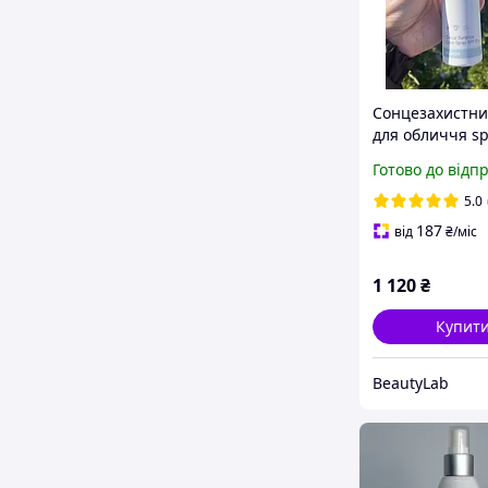
Сонцезахистни
для обличчя sp
50,постпроцед
Готово до відп
регенеруючий
Smart4Derma,1
5.0
187
від
₴
/міс
1 120
₴
Купит
BeautyLab