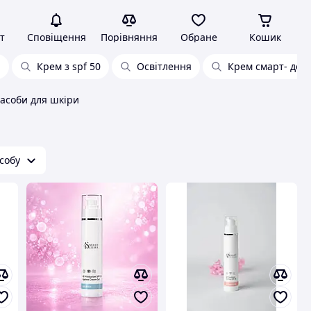
т
Сповіщення
Порівняння
Обране
Кошик
и
Крем з spf 50
Освітлення
Крем смарт- дер
засоби для шкіри
собу