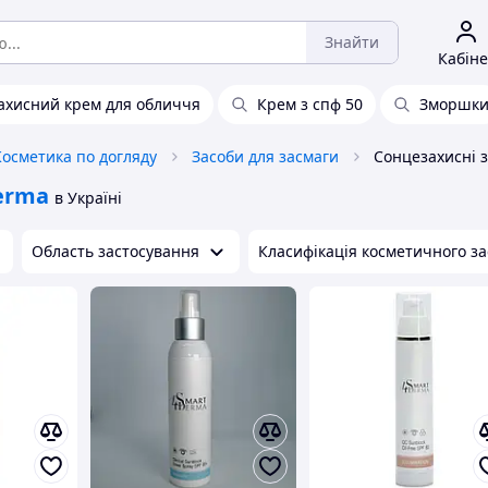
Знайти
Кабіне
ахисний крем для обличчя
Крем з спф 50
Зморшк
Косметика по догляду
Засоби для засмаги
Сонцезахисні 
erma
в Україні
Область застосування
Класифікація косметичного за