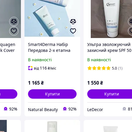
Aquagen
Smart4Derma Набір
Ультра зволожуючий
ck Cover
Передова 2-х етапна
захисний крем SPF 50
ост-
система інтенсивного
олією канабісу
В наявності
В наявності
Захисний
зволоження 2х75 мл
Smart4Derma Aquage
 Спрей
Cannabia Sunblock
116
від
₴
/міс
5.0
(1)
Ultra Hydra SPF 50 23
мл
1 165
₴
1 550
₴
и
Купити
Купити
92%
92%
8
Natural Beauty
LeDecor