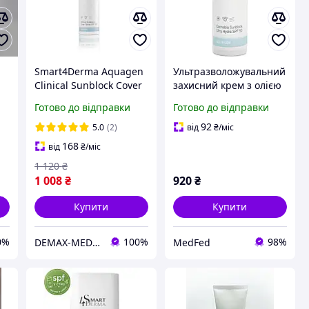
Smart4Derma Aquagen
Ультразволожувальний
Clinical Sunblock Cover
захисний крем з олією
80
Spray SPF 50+ Пост-
канабісу та SPF 50 для
Готово до відправки
Готово до відправки
Процедурний Захисний
всіх типів шкіри
Регенеруючий Спрей
Smart4Derma 50
92
5.0
(2)
від
₴
/міс
SPF 50+, 150 мл
мл(ориг тара)
168
від
₴
/міс
1 120
₴
1 008
₴
920
₴
Купити
Купити
0%
100%
98%
DEMAX-MEDICARE
MedFed