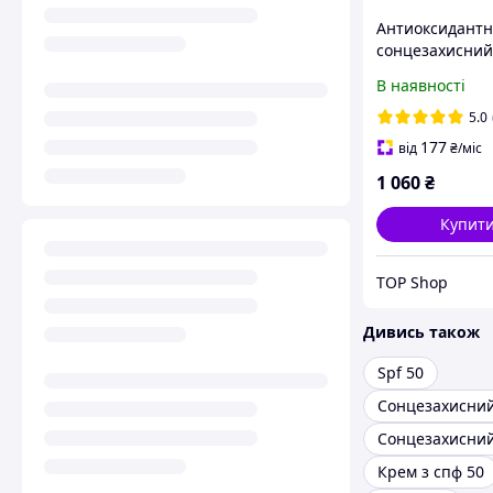
Антиоксидант
сонцезахисний
SPF 80 для обл
В наявності
ефекту жирнос
Smart4Derma 5
5.0
177
від
₴
/міс
1 060
₴
Купит
TOP Shop
Дивись також
Spf 50
Крем з спф 50