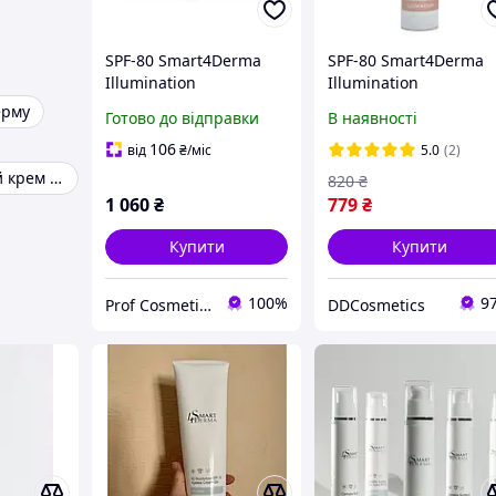
SPF-80 Smart4Derma
SPF-80 Smart4Derma
Illumination
Illumination
Антиоксидантний
Антиоксидантний
ерму
Готово до відправки
В наявності
ультразахисний крем
ультразахисний крем
106
від
₴
/міс
5.0
(2)
Сонцезахисний крем для обличчя spf 50
820
₴
1 060
₴
779
₴
Купити
Купити
100%
9
Prof Cosmetics
DDCosmetics