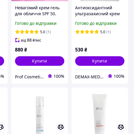
Невагомий крем-гель
Антиоксидантний
для обличчя SPF 50.
ультразахисний крем
80
Сонцезахисний крем.
OIL-FREE SPF-80
Готово до відправки
Готово до відправки
Зволожувальний крем.
Smart4Derma 50 мл
Smart4Derma 50 мл
5.0
(1)
5.0
(1)
88
від
₴
/міс
880
₴
530
₴
Купити
Купити
5%
100%
100%
Prof Cosmetics
DEMAX-MEDICARE