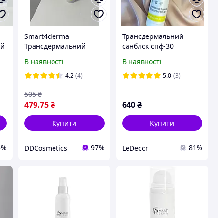
Smart4derma
Трансдермальний
ий
Трансдермальний
санблок спф-30
санблок СПФ 30
smart4derma
В наявності
В наявності
TRANSDERMAL
transdermal sunblock
SUNBLOCK
sebocontrol cream spf-
4.2
(4)
5.0
(3)
SEBOCONTROL CREAM
30 50 мл
505
₴
SPF 30
479
.75
₴
640
₴
Купити
Купити
5%
97%
81%
DDCosmetics
LeDecor