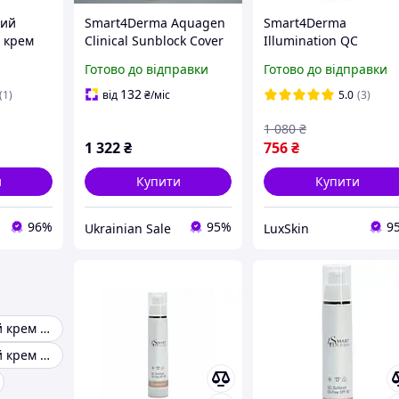
ний
Smart4Derma Aquagen
Smart4Derma
 крем
Clinical Sunblock Cover
Illumination QC
иччя без
Spray SPF 50+ Пост-
Sunblock Oil Free SPF 
Готово до відправки
Готово до відправки
ті
Процедурний Захисний
Антиоксидантний
0 мл
Регенеруючий Спрей
ультразахисний крем
132
(1)
від
₴
/міс
5.0
(3)
SPF 50+, 150 мл
для обличчя 50 мл
1 080
₴
1 322
₴
756
₴
и
Купити
Купити
96%
95%
9
Ukrainian Sale
LuxSkin
Сонцезахисний крем SPF 50
Сонцезахисний крем для обличчя