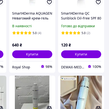
Smart4Derma AQUAGEN
Smart4Derma QC
Невагомий крем-гель
Sunblock Oil-Free SPF 80
SPF 50 50 мл
Антиоксидантний
В наявності
Готово до відправки
ультразахисний крем
SPF 80 для жирної
5.0
(4)
5.0
(2)
шкіри 10ml (розлив)
баночка
640
₴
120
₴
Купити
Купити
7%
98%
100%
Royal Shop
DEMAX-MEDICARE