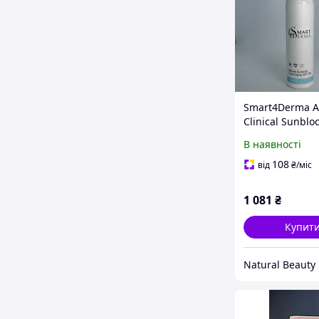
Smart4Derma 
Clinical Sunblo
Spray SPF 50+ П
В наявності
Процедурний 
Регенеруючий
108
від
₴
/міс
SPF 50+, 150 мл
1 081
₴
Купит
Natural Beauty