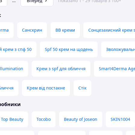
3
...
Вперед
Показано 1 - 29 товарів з 100+
ж
erma
Санскрин
ВВ креми
Сонцезахисний крем s
 крем з спф 50
Spf 50 крем на щодень
Зволожувальн
llumination
Крем з spf для обличчя
Smart4Derma Age
обличчя
Крем від постакне
Стік
иробники
Top Beauty
Tocobo
Beauty of Joseon
SKIN1004