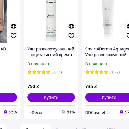
NAD
Ультразволожувальний
Smart4Derma Aquage
сонцезахисний крем з
Ультразволожуючий
ий стік
олією канабісу SPF 50+
захисний крем SPF-50
В наявності
В наявності
Smart4Derma Aquagen
канабісом Cannabia
Cannabia Sunblock
Sunblock Ultra Hydra
5.0
(1)
5.0
(2)
Ultra 50 мл
SPF50 10ml (розлив)
баночка
750
₴
735
₴
и
Купити
Купити
95%
81%
9
LeDecor
DDCosmetics