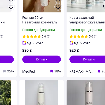
Розпив 50 мл
Крем захисний
ний
Невагомий крем-гель
ультразволожувальн
 50 мл
SPF 50 Smart4Derma 4D
з олією канабісу
Готово до відправки
Готово до відправки
Moisturizer Ageless
Cannabia Sunblock
Cream-Gel не ориг тара
Ultra Hydra SPF50
(2)
5.0
(2)
5.0
(1)
Smart4Derma 50 мл
88
92
від
₴
/міс
від
₴
/міс
880
₴
920
₴
и
Купити
Купити
95%
98%
9
MedFed
KREMAX - МАГАЗИН КОСМЕТИКИ