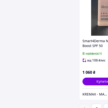
Smart4Derma 
Boost SPF 50
Антиоксидантн
В наявності
SPF 50, 18 г
106
від
₴
/міс
1 060
₴
Купит
KREMAX - МАГАЗИН КОСМЕТИКИ