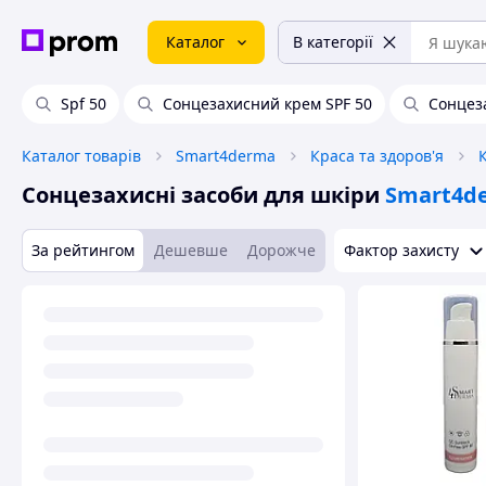
Каталог
В категорії
Spf 50
Сонцезахисний крем SPF 50
Сонцез
Каталог товарів
Smart4derma
Краса та здоров'я
Сонцезахисні засоби для шкіри
Smart4d
За рейтингом
Дешевше
Дорожче
Фактор захисту