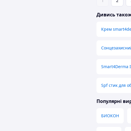
1
2
Дивись тако
Крем smart4d
Сонцезахисний
Smart4Derma I
Spf стик для 
Популярні в
БИОКОН