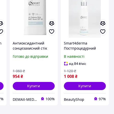
n
Антиоксидантний
Smart4derma
сонцезахисний стік
Постпроцедурний
 з
СПФ-50 Smart4Derma
захисний спрей SPF 50
Готово до відправки
В наявності
UV Defence Stick NAD
Boost SPF 50 18г
84
від
₴
/міс
1 060
₴
1 120
₴
954
₴
1 008
₴
Купити
Купити
7%
100%
97%
DEMAX-MEDICARE
BeautyShop