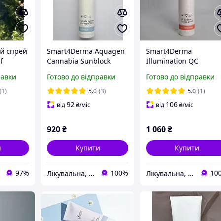
й спрей
Smart4Derma Aquagen
Smart4Derma
f
Cannabia Sunblock
Illumination QC
урний
Ultra Hydra SPF 50
Sunblock Oil-Free SPF 
равки
Готово до відправки
Готово до відправки
Ультразволожувальний
Антиоксидантний
50 мл
захисний крем SPF 50,
Ультразахисний крем
(1)
5.0
(3)
5.0
(1)
50 мл
SPF 80, 50 мл
92
106
від
₴
/міс
від
₴
/міс
920
₴
1 060
₴
и
Купити
Купити
97%
100%
10
Лікувальна, доглядова та професійна косметика
Лікувальна, доглядова та професійна косметика