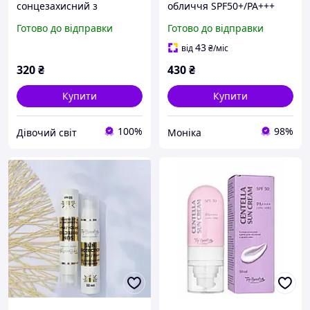
сонцезахисний з
обличчя SPF50+/PA+++
колагеном SPF 50+ / PA+++
Top Beauty 50 мл
Готово до відправки
Готово до відправки
50 мл
43
від
₴
/міс
320
₴
430
₴
Купити
Купити
100%
98%
Дівочий світ
Моніка