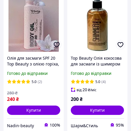
Олія для засмаги SPF 20
Top Beauty Олія кокосова
Top Beauty з олією горіха,
для засмаги із шимером
250 мл
Shimmer Coconut Oil
Готово до відправки
Готово до відправки
SPF15 (100ml)
5.0
(2)
5.0
(4)
20
від
₴
/міс
280
₴
240
₴
200
₴
Купити
Купити
100%
95%
Nadin-beauty
Шарм&Стиль