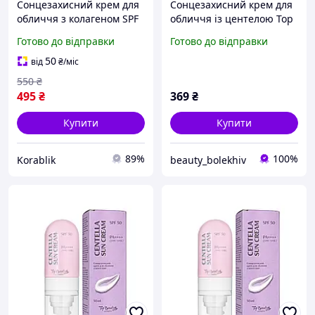
Сонцезахисний крем для
Сонцезахисний крем для
обличчя з колагеном SPF
обличчя із центелою Top
50+/PA+++ 50 мл
Beauty Centella Sun
Готово до відправки
Готово до відправки
Cream SPF50 50 мл
50
від
₴
/міс
550
₴
495
₴
369
₴
Купити
Купити
89%
100%
Korablik
beauty_bolekhiv