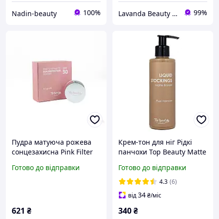
100%
99%
Nadin-beauty
Lavanda Beauty - магазин якісної косметики
Пудра матуюча рожева
Крем-тон для ніг Рідкі
сонцезахисна Pink Filter
панчохи Top Beauty Matte
Matte Sun Protection
Bronzer Liquid Stockings
Готово до відправки
Готово до відправки
Powder Top Beauty SPF 30
рідкі колготки 200 мл
6 г
4.3
(6)
34
від
₴
/міс
621
₴
340
₴