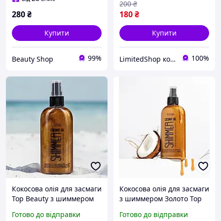
200
₴
280
₴
180
₴
Купити
Купити
99%
100%
Beauty Shop
LimitedShop косметика, аксесуари, одяг та взуття
Кокосова олія для засмаги
Кокосова олія для засмаги
Top Beauty з шиммером
з шиммером Золото Top
Shimmer Coconut Oil,
Beauty Coconut oil
Готово до відправки
Готово до відправки
Об`єм 100 ml сяйво
Shimmer Gold 100мл