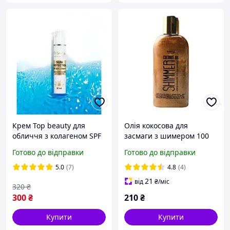
Крем Top beauty для
Олія кокосова для
обличчя з колагеном SPF
засмаги з шимером 100
50. 50 мл
мл Top Beauty
Готово до відправки
Готово до відправки
5.0
(7)
4.8
(4)
21
від
₴
/міс
320
₴
300
₴
210
₴
Купити
Купити