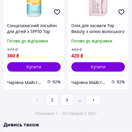
Сонцезахисний лосьйон
Олія для засмаги Top
для дітей з SPF50 Top
Beauty з олією волоського
Beauty, 200 мл
горіха та екстрактом
Готово до відправки
Готово до відправки
моркви SPF20 250 мл
379
₴
443
₴
360
₴
420
₴
Купити
Купити
92%
92%
Чарівна Майстерня
Чарівна Майстерня
1
2
3
...
Показано 1 - 29 товарів з 300+
Дивись також