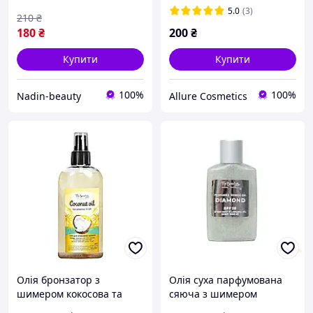
зволоження Glow Skin
5.0
(3)
210
₴
180
₴
200
₴
Купити
Купити
100%
100%
Nadin-beauty
Allure Cosmetics
Олія бронзатор з
Олія суха парфумована
шимером кокосова та
сяюча з шимером
жожоба для догляду та
Diamond (виноградна,