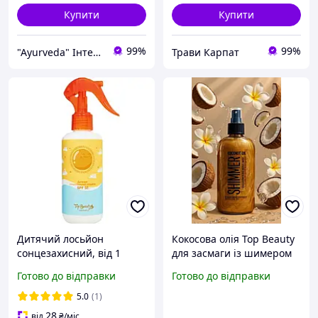
Купити
Купити
99%
99%
"Ayurveda" Інтернет магазин аюрведичних товарів з Індії
Трави Карпат
Дитячий лосьйон
Кокосова олія Top Beauty
сонцезахисний, від 1
для засмаги із шимером
року, Top Beauty SPF 50,
Shimmer Coconut Oil Gold
Готово до відправки
Готово до відправки
Топ Б'юті Top Beauty, 200
100 мл
мл
5.0
(1)
28
від
₴
/міс