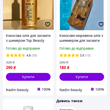
Кокосова олія для засмаги
Кокосово-морквяна олія з
з шимером Top Beauty
шиммером для засмаги
Coconut Oil Shimmer 200
Top Beauty spf 15 200 мл
Готово до відправки
Готово до відправки
мл
4.8
(50)
5.0
(15)
320
₴
200
₴
290
₴
180
₴
Купити
Купити
100%
100%
Nadin-beauty
Nadin-beauty
Дивись також
Колаген