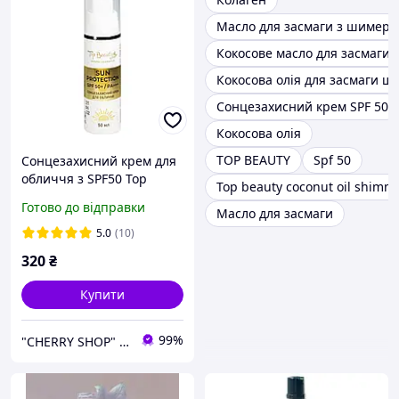
Масло для засмаги з шимер
Кокосове масло для засмаги
Кокосова олія для засмаги 
Сонцезахисний крем SPF 50
Кокосова олія
TOP BEAUTY
Spf 50
Сонцезахисний крем для
обличчя з SPF50 Top
Top beauty coconut oil shimm
Beauty, 50 мл
Готово до відправки
Масло для засмаги
5.0
(10)
320
₴
Купити
99%
"CHERRY SHOP" Косметика, жіночий одяг та аксесуари