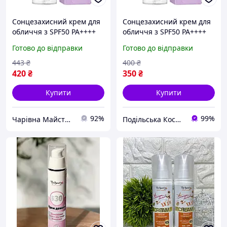
Сонцезахисний крем для
Сонцезахисний крем для
обличчя з SPF50 PA++++
обличчя з SPF50 PA++++
Top Beauty з центелою, 50
Top Beauty з центелою, 50
Готово до відправки
Готово до відправки
мл
мл
443
₴
400
₴
420
₴
350
₴
Купити
Купити
92%
99%
Чарівна Майстерня
Подільська Косметична Компанія