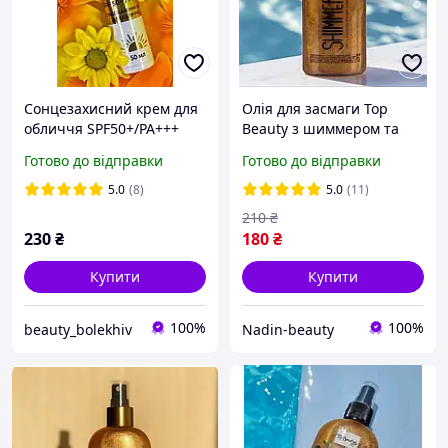
Сонцезахисний крем для
Олія для засмаги Top
обличчя SPF50+/PA+++
Beauty з шиммером та
Top Beauty , 50 мл
кокосовою олією,
Готово до відправки
Готово до відправки
бронзове сяйво шкіри
100 мл
5.0
(8)
5.0
(11)
210
₴
230
₴
180
₴
Купити
Купити
100%
100%
beauty_bolekhiv
Nadin-beauty