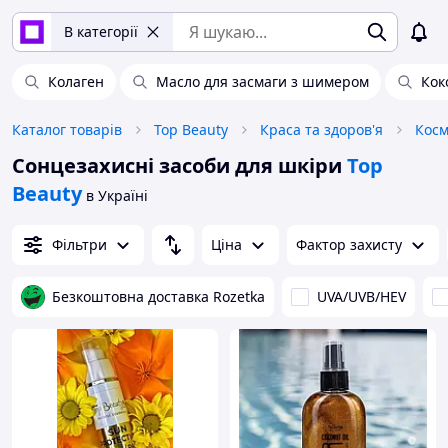
В категорії
Колаген
Масло для засмаги з шимером
Кок
Каталог товарів
Top Beauty
Краса та здоров'я
Косм
Сонцезахисні засоби для шкіри
Top
Beauty
в Україні
Фільтри
Ціна
Фактор захисту
Безкоштовна доставка Rozetka
UVA/UVB/HEV