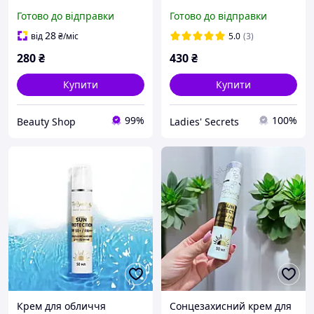
інтенсивної засмаги
центелою від Top Beauty
Готово до відправки
Готово до відправки
UVB/UVA SPF 6. 200 мл.
50 мл
Top Beauty
28
від
₴
/міс
5.0
(3)
280
₴
430
₴
Купити
Купити
99%
100%
Beauty Shop
Ladies' Secrets
Крем для обличчя
Сонцезахисний крем для