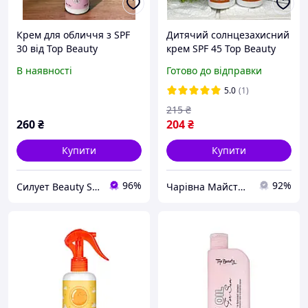
Крем для обличчя з SPF
Дитячий солнцезахисний
30 від Top Beauty
крем SPF 45 Top Beauty
зволожуючий 50 мл
В наявності
Готово до відправки
5.0
(1)
215
₴
260
₴
204
₴
Купити
Купити
96%
92%
Силует Beauty Shop
Чарівна Майстерня