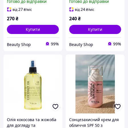
Готово до відправки
Готово до відправки
інтенсивної засмаги
кунжутна, персикова)
UVB/UVA SPF 15.
UVB/UVA SPF 20. 100 мл.
27
24
від
₴
/міс
від
₴
/міс
Класичне. 200 мл. Top
Топ Бьюті, Top Beauty
270
₴
240
₴
Beauty
Купити
Купити
99%
99%
Beauty Shop
Beauty Shop
Олія кокосова та жожоба
Сонцезахисний крем для
для догляду та
обличчя SPF 50 з