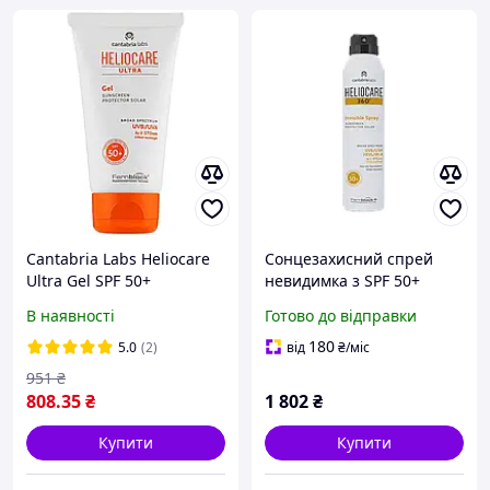
Cantabria Labs Heliocare
Сонцезахисний спрей
Ultra Gel SPF 50+
невидимка з SPF 50+
Сонцезахисний гель
HELIOCARE 360º Invisible
В наявності
Готово до відправки
ультра для жирної і
Spray SPF 50+ CANTABRIA,
комбінованої шкіри
200 мл
180
5.0
(2)
від
₴
/міс
схильної до акне
951
₴
808
.35
₴
1 802
₴
Купити
Купити