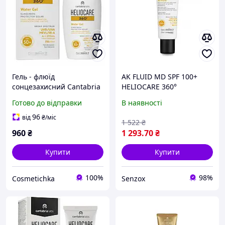
Гель - флюїд
AK FLUID MD SPF 100+
сонцезахисний Cantabria
HELIOCARE 360°
Labs Heloicare Water Gel
CANTABRIA LABS Крем-
Готово до відправки
В наявності
Sunscreen SPF 50+
флюїд з тотальним
захистом SPF 100+ 50 мл
96
від
₴
/міс
1 522
₴
960
₴
1 293
.70
₴
Купити
Купити
100%
98%
Cosmetichka
Senzox