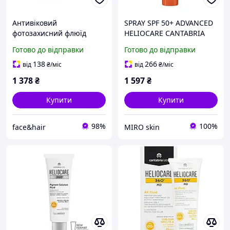
Антивіковий
SPRAY SPF 50+ ADVANCED
фотозахисний флюїд
HELIOCARE CANTABRIA
HELIOCARE 360º Age
LABS Сонцезахисний
Готово до відправки
Готово до відправки
Active Fluid Sunscreen SPF
спрей для тіла 250 мл
50 CANTABRIA, 50 мл
138
266
від
₴
/міс
від
₴
/міс
1 378
₴
1 597
₴
Купити
Купити
98%
100%
face&hair
MIRO skin