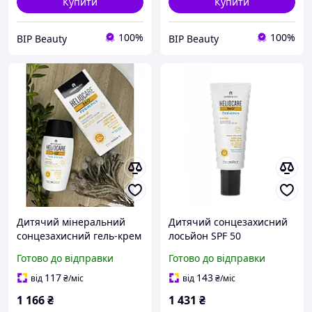
Купити
Купити
100%
100%
BIP Beauty
BIP Beauty
Дитячий мінеральний
Дитячий сонцезахисний
сонцезахисний гель-крем
лосьйон SPF 50
SPF 50+ HELIOCARE 360º
HELIOCARE 360º Pediatrics
Готово до відправки
Готово до відправки
Pediatrics Mineral SPF 50+
Lotion Sunscreen
CANTABRIA, 50 мл
CANTABRIA, 200 мл
117
143
від
₴
/міс
від
₴
/міс
1 166
₴
1 431
₴