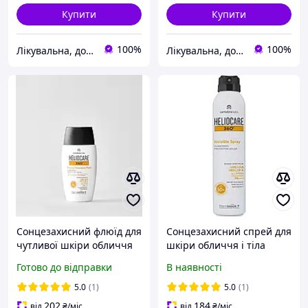
Купити
Купити
100%
100%
Лікувальна, доглядова та професійна косметика
Лікувальна, доглядова та професійна косметика
Сонцезахисний флюїд для
Сонцезахисний спрей для
чутливої шкіри обличчя
шкіри обличчя і тіла
Cantabria Labs HELIOCARE
Heliocare 360º Invisible
Готово до відправки
В наявності
360 Mineral Tolerance
Spray SPF50+ Cantabria
Fluid SPF 50+, 50мл
Labs 200 мл
5.0
(1)
5.0
(1)
202
184
від
₴
/міс
від
₴
/міс