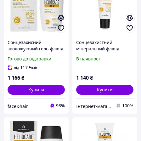
Сонцезахисний
Сонцезахистний
зволожуючий гель-флюїд
мінеральний флюїд
Cantabria Labs Heliocare
(матовий ефект)
Готово до відправки
В наявності
360 Water Gel SPF50 50 мл
HELIOCARE 360º Mineral
SPF 50+ Cantabria Labs
117
від
₴
/міс
1 166
₴
1 140
₴
Купити
Купити
98%
100%
face&hair
Інтернет-магазин Мама Чолі