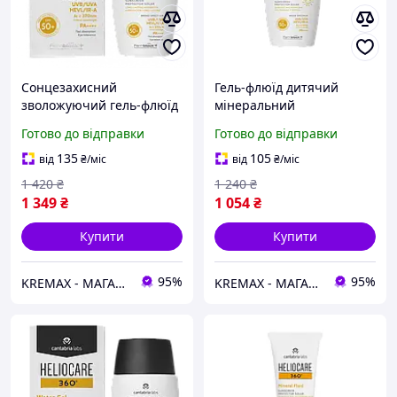
Сонцезахисний
Гель-флюїд дитячий
зволожуючий гель-флюїд
мінеральний
Heliocare 360 Water Gel
сонцезахисний Heliocare
Готово до відправки
Готово до відправки
Sunscreen SPF50+
360 Pediatrics Mineral
Cantabria Labs, 50 мл
SPF50+ Cantabria Labs, 50
135
105
від
₴
/міс
від
₴
/міс
мл
1 420
₴
1 240
₴
1 349
₴
1 054
₴
Купити
Купити
95%
95%
KREMAX - МАГАЗИН КОСМЕТИКИ
KREMAX - МАГАЗИН КОСМЕТИКИ