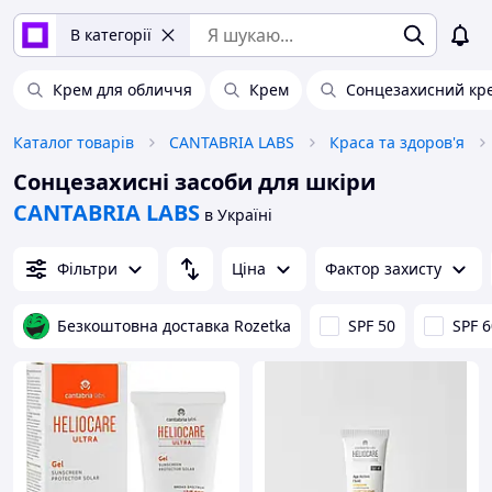
В категорії
Крем для обличчя
Крем
Сонцезахисний кре
Каталог товарів
CANTABRIA LABS
Краса та здоров'я
Сонцезахисні засоби для шкіри
CANTABRIA LABS
в Україні
Фільтри
Ціна
Фактор захисту
Безкоштовна доставка Rozetka
SPF 50
SPF 6