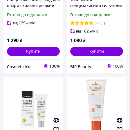
шкіри схильної до акне
сонцезахисний гель-крем
Helio 360 Acnimat SPF 50
для обличчя Cantabria
Готово до відправки
Готово до відправки
Cantabria Labs 50 мл
Labs HELIOCARE COLOR
GELCREAM LIGHT SPF 50,
129
від
₴
/міс
5.0
(1)
50 мл
182
від
₴
/міс
1 290
₴
1 090
₴
Купити
Купити
100%
100%
Cosmetichka
BIP Beauty