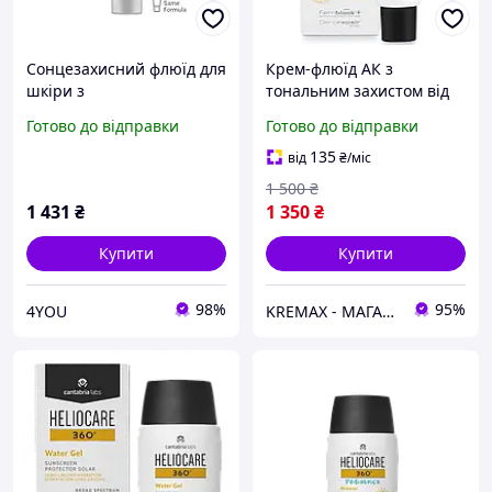
Сонцезахисний флюїд для
Крем-флюїд АК з
шкіри з
тональним захистом від
гіперпігментацією SPF
сонця Heliocare 360 MD
Готово до відправки
Готово до відправки
50+ HELIOCARE 360º
AK Fluid SPF 100+
PIGMENT SOLUT SPF 50+
Cantabria Labs 50 мл
135
від
₴
/міс
CANTABRIA, 50 мл
1 500
₴
1 431
₴
1 350
₴
Купити
Купити
98%
95%
4YOU
KREMAX - МАГАЗИН КОСМЕТИКИ