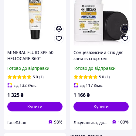
MINERAL FLUID SPF 50
Сонцезахисний стік для
HELIOCARE 360°
занять спортом
CANTABRIA LABS
HELIOCARE 360º SPORT
Готово до відправки
Готово до відправки
Сонцезахисний
TRANSPARENT STICK
мінеральний флюїд 50 мл
SPF50+ CANTABRIA, 25 г
5.0
(1)
5.0
(1)
132
117
від
₴
/міс
від
₴
/міс
1 325
₴
1 166
₴
Купити
Купити
98%
100%
face&hair
Лікувальна, доглядова та професійна косметика