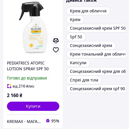
Дивись також
Крем для обличчя
Крем
Сонцезахисний крем SPF 50
Spf 50
Сонцезахисний крем
Крем тональний для обличч
Капсули
PEDIATRICS ATOPIC
LOTION SPRAY SPF 50
Сонцезахисний крем для об
HELIOCARE 360°
Готово до відправки
Спреї для тіла
CANTABRIA LABS Дитячий
сонцезахисний спрей 250
216
від
₴
/міс
Сонцезахисний крем spf 90
мл
2 160
₴
Купити
95%
KREMAX - МАГАЗИН КОСМЕТИКИ