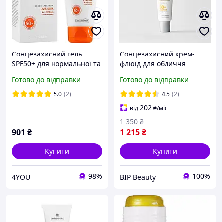
Сонцезахисний гель
Сонцезахисний крем-
SPF50+ для нормальної та
флюїд для обличчя
жирної шкіри HELIOCARE
Cantabria Labs HELIOCARE
Готово до відправки
Готово до відправки
SPF50+ GEL ULTRA
360 AGE ACTIVE FLUID SPF
CANTABRIA, 50 мл
50 50 мл
5.0
(2)
4.5
(2)
202
від
₴
/міс
1 350
₴
901
₴
1 215
₴
Купити
Купити
98%
100%
4YOU
BIP Beauty