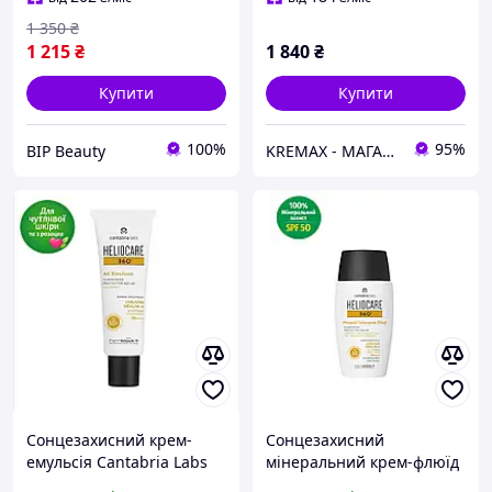
1 350
₴
1 215
₴
1 840
₴
Купити
Купити
100%
95%
BIP Beauty
KREMAX - МАГАЗИН КОСМЕТИКИ
Сонцезахисний крем-
Сонцезахисний
емульсія Cantabria Labs
мінеральний крем-флюїд
Heliocare 360 AK Emulsion
для обличчя SPF 50