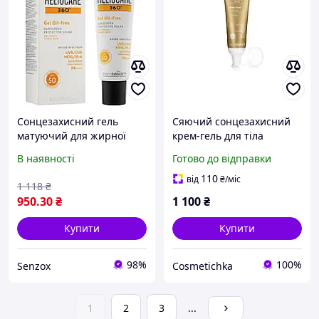
Сонцезахисний гель
Сяючий сонцезахисний
матуючий для жирної
крем-гель для тіла
комбінованої шкіри SPF50
Cantabria labs HELIOCARE
В наявності
Готово до відправки
Gel Oil-Free Heliocare 360
360º Body Glow SPF 50+,
º Cantabria Labs 50 мл
100 мл
110
від
₴
/міс
1 118
₴
950
.30
₴
1 100
₴
Купити
Купити
98%
100%
Senzox
Cosmetichka
1
2
3
...