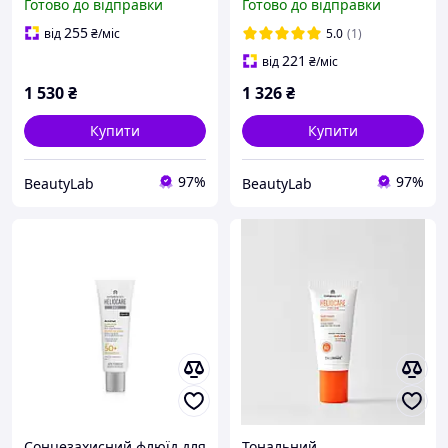
Готово до відправки
Готово до відправки
SPF50+ 50 ml
Heliocare 360 Mineral
Tolerance Fluid Cantabria
255
від
₴
/міс
5.0
(1)
Labs 50 мл
221
від
₴
/міс
1 530
₴
1 326
₴
Купити
Купити
97%
97%
BeautyLab
BeautyLab
Сонцезахисний флюїд для
Тональний