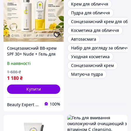
Крем для обличчя
Пудра для обличчя
Сонцезахисний крем для об
Косметика для обличчя
Автозасмага
Набір для догляду за обличч
Сонцезахисний BB-крем
SPF 30+ Nude + Гель для
Уходная косметика
вмивання з вітаміном С
В наявності
Сонцезахисний крем
Hillary + БЕЗКОШТОВНА
ДОСТАВКА
1 686
₴
Матуюча пудра
1 180
₴
Купити
100%
Beauty Expert — ваш експерт у світі здоров'я та краси