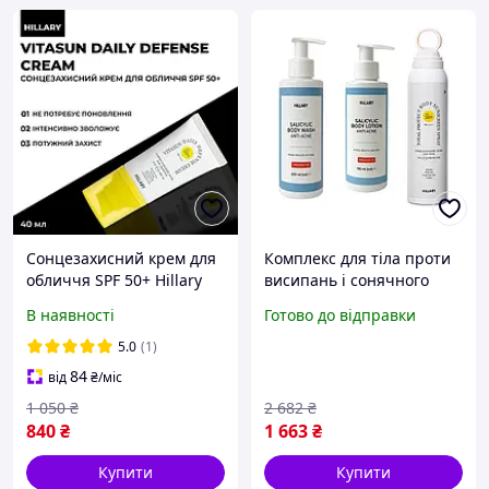
Сонцезахисний крем для
Комплекс для тіла проти
обличчя SPF 50+ Hillary
висипань і сонячного
VitaSun Daily Defense
пошкодження SPF 50+
В наявності
Готово до відправки
Cream, 40 мл
Hillary Body Care Set for
Acne-Prone Skin &
5.0
(1)
84
від
₴
/міс
1 050
₴
2 682
₴
840
₴
1 663
₴
Купити
Купити