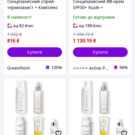
Сонцезахисний спрей-
Сонцезахисний BB-крем
термозахист + Комплекс
SPF30+ Nude +
для жирного типу волосся
Очищувальний набір за
В наявності
Готово до відправки
сухою шкірою
82
188
від
₴
/міс
від
₴
/міс
1 632
₴
1 398
.75
₴
816
₴
1 130
.19
₴
Купити
Купити
100%
96%
GreenPoint
⭐️⭐️⭐️⭐️⭐️ Active Point