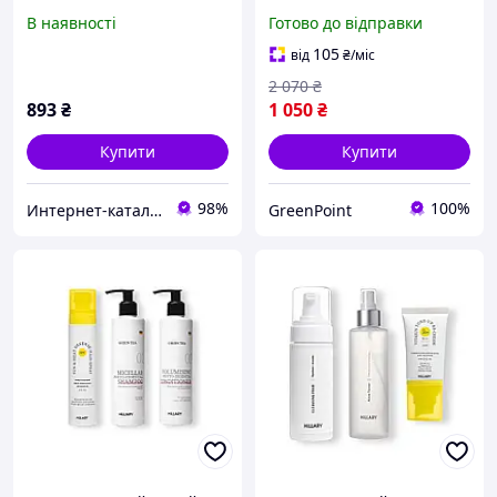
VitaSun Daily Defense
Очищення та
В наявності
Готово до відправки
Cream, 40 мл
Тонізування
105
від
₴
/міс
2 070
₴
893
₴
1 050
₴
Купити
Купити
98%
100%
Интерн​ет-кат​а​л​ог ск​​и​до​к "GALANTI"
GreenPoint