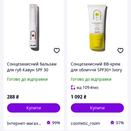
Сонцезахисний бальзам
Сонцезахисний BB-крем
для губ Кавун SPF 30
для обличчя SPF30+ Ivory
Hillary Sun Defense Lip
HiLLARY VitaSun Tone-Up
Готово до відправки
Готово до відправки
Balm Watermelon SPF 30,
BB-Cream All Day Protect
3 г
SPF30+, 40 мл
109
від
₴
/міс
288
₴
1 092
₴
Купити
Купити
99%
97%
Інтернет-магазин FlashBuy
cosmetic_room