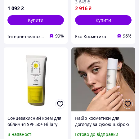
3 645
₴
1 092
₴
2 916
₴
Купити
Купити
99%
96%
Інтернет-магазин FlashBuy
Еко Косметика
Сонцезахисний крем для
Набір косметики для
обличчя SPF 50+ Hillary
догляду за сухою шкірою
VitaSun Daily Defense
із сонцезахисною
В наявності
Готово до відправки
Cream, 40 мл
сироваткою SPF 30 Hillary