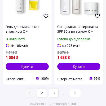
Гель для вмивання з
Сонцезахисна сироватка
вітаміном С +
SPF 30 з вітаміном С +
Сонцезахисний крем для
Базовий набір для
В наявності
Готово до відправки
обличчя SPF 30+
догляду за шкірою
обличчя нормального
108
273
від
₴
/міс
від
₴
/міс
типу Hillary
1 548
₴
3 276
₴
1 084
₴
1 638
₴
Купити
Купити
100%
99%
GreenPoint
Інтернет-магазин FlashBuy
1
2
3
...
Показано 1 - 29 товарів з 100+