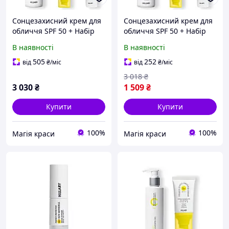
Сонцезахисний крем для
Сонцезахисний крем для
обличчя SPF 50 + Набір
обличчя SPF 50 + Набір
для догляду за шкірою
для догляду за шкірою
В наявності
В наявності
обличчя нормального
обличчя сухого типу
типу
505
252
від
₴
/міс
від
₴
/міс
3 018
₴
3 030
₴
1 509
₴
Купити
Купити
100%
100%
Магія краси
Магія краси