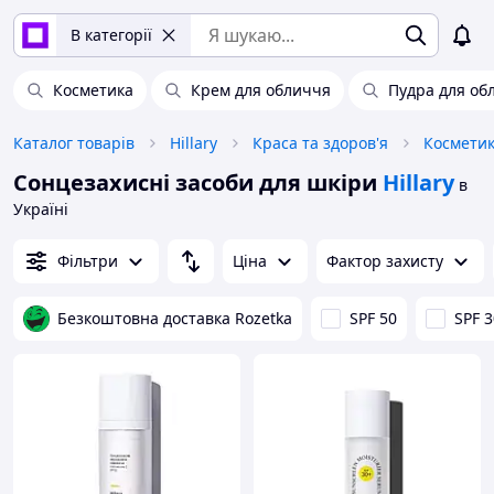
В категорії
Косметика
Крем для обличчя
Пудра для об
Каталог товарів
Hillary
Краса та здоров'я
Косметик
Сонцезахисні засоби для шкіри
Hillary
в
Україні
Фільтри
Ціна
Фактор захисту
Безкоштовна доставка Rozetka
SPF 50
SPF 3