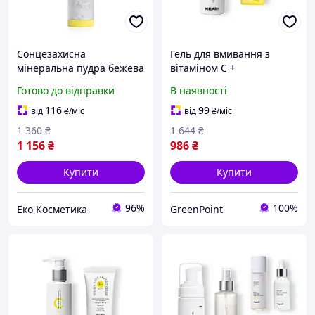
Сонцезахисна
Гель для вмивання з
мінеральна пудра бежева
вітаміном С +
з SPF 30+ Sun Mineral
Сонцезахисний крем для
Готово до відправки
В наявності
Brush Powder SPF 30+
обличчя SPF 50+
Warm Medium Tone
116
99
від
₴
/міс
від
₴
/міс
Hillary 4 г
1 360
₴
1 644
₴
1 156
₴
986
₴
Купити
Купити
96%
100%
Еко Косметика
GreenPoint