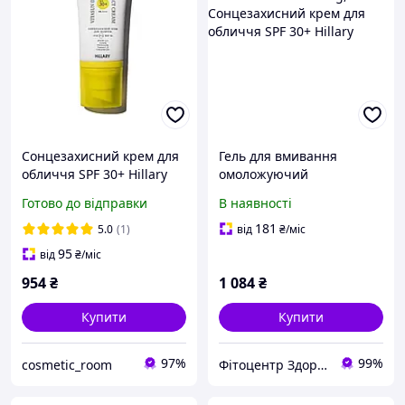
Сонцезахисний крем для
Гель для вмивання
обличчя SPF 30+ Hillary
омоложуючий
VitaSun Daily Protect
очищающий з вітаміном
Готово до відправки
В наявності
Cream, 40 мл
С cleansing,
Сонцезахисний крем для
181
5.0
(1)
від
₴
/міс
обличчя SPF 30+ Hillary
95
від
₴
/міс
954
₴
1 084
₴
Купити
Купити
97%
99%
cosmetic_room
Фітоцентр Здоров'я & Краса