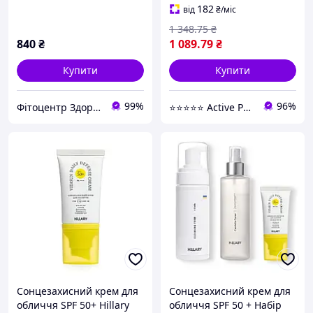
182
від
₴
/міс
1 348
.75
₴
840
₴
1 089
.79
₴
Купити
Купити
99%
96%
Фітоцентр Здоров'я & Краса
⭐️⭐️⭐️⭐️⭐️ Active Point
Сонцезахисний крем для
Сонцезахисний крем для
обличчя SPF 50+ Hillary
обличчя SPF 50 + Набір