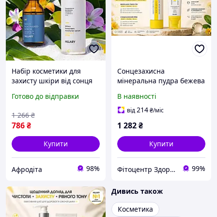
Набір косметики для
Сонцезахисна
захисту шкіри від сонця
мінеральна пудра бежева
SPF30 для всих типів
SPF 30 + Сонцезахисний
Готово до відправки
В наявності
шкіри
крем SPF 30 для обличчя
Hillary+ БЕЗКОШТОВНА
214
від
₴
/міс
1 266
₴
ДОСТАВКА
786
₴
1 282
₴
Купити
Купити
98%
99%
Афродіта
Фітоцентр Здоров'я & Краса
Дивись також
Косметика