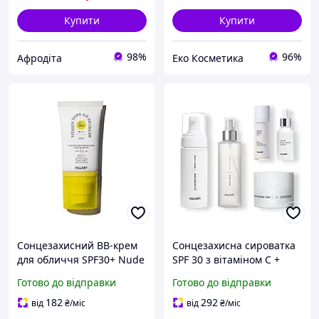
Купити
Купити
98%
96%
Афродіта
Еко Косметика
Сонцезахисний BB-крем
Сонцезахисна сироватка
для обличчя SPF30+ Nude
SPF 30 з вітаміном С +
HiLLARY VitaSun Tone-Up
Базовий набір для
Готово до відправки
Готово до відправки
BB-Cream All Day Protect
догляду за шкірою
SPF30+, 40 мл
обличчя сухого типу
182
292
від
₴
/міс
від
₴
/міс
Hillary