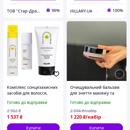
96%
100%
ТОВ "Стар-Драйв"
HiLLARY.UA
Комплекс сонцезахисних
Очищувальний бальзам
засобів для волосся,
для зняття макіяжу та
обличчя і тіла Hillary Sun
Сонцезахисний крем для
Готово до відправки
Готово до відправки
Protection Complex for
обличчя SPF 50
Hair, Face & Body
2 562
₴
2 034
₴/набір
1 537
₴
1 220
₴/набір
Купити
Купити