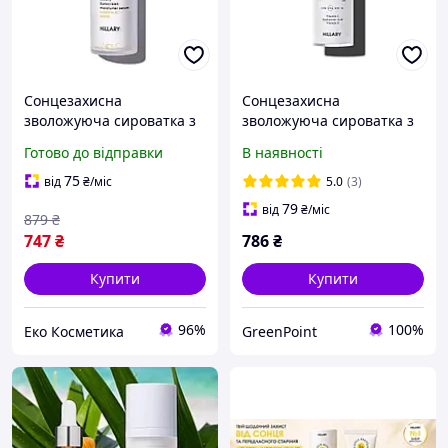
Сонцезахисна
Сонцезахисна
зволожуюча сироватка з
зволожуюча сироватка з
вітаміном С SPF30 Hillary
вітаміном С SPF30 Hillary
Готово до відправки
В наявності
30 мл Sunscreen
Sunscreen moisturier
moisturier serum Vitamin
serum Vitamin C SPF30, 30
75
від
₴
/міс
5.0
(3)
C SPF30
мл
79
від
₴
/міс
879
₴
747
₴
786
₴
Купити
Купити
96%
100%
Еко Косметика
GreenPoint