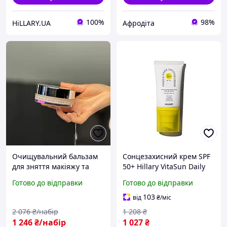
100%
98%
HiLLARY.UA
Афродіта
Очищувальний бальзам
Сонцезахисний крем SPF
для зняття макіяжу та
50+ Hillary VitaSun Daily
Сонцезахисний BB-крем
Defense Cream, 40 мл
Готово до відправки
Готово до відправки
для обличчя SPF30 Nude
103
від
₴
/міс
2 076
₴/набір
1 208
₴
1 246
₴/набір
1 027
₴