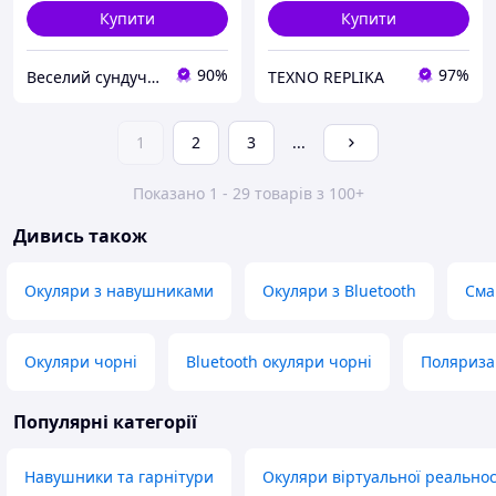
Купити
Купити
90%
97%
Веселий сундучок
TEXNO REPLIKA
1
2
3
...
Показано 1 - 29 товарів з 100+
Дивись також
Окуляри з навушниками
Окуляри з Bluetooth
Сма
Окуляри чорні
Bluetooth окуляри чорні
Поляриза
Популярні категорії
Навушники та гарнітури
Окуляри віртуальної реальност