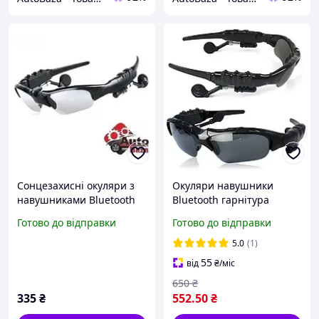
Сонцезахисні окуляри з
Окуляри навушники
навушниками Вluetooth
Bluetooth гарнітура
велоокуляри з
Сонцезахисні Спортивні
Готово до відправки
Готово до відправки
гарнітурою, Cпортивні
окуляри з навушниками
окуляри з навушниками
5.0
(1)
Прозоре скло
55
від
₴
/міс
650
₴
335
₴
552
.50
₴