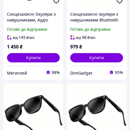
Сонцезахисні Окуляри з
Сонцезахисні окуляри з
навушниками, Аудіо
навушниками Bluetooth
окуляри Bluetooth Gokul
HOCO Cool air conduction
Готово до відправки
Готово до відправки
Bone Conduction
BT audio sunglasses DI87
Max | BT5.2, 8h|
145
98
від
₴
/міс
від
₴
/міс
1 450
₴
979
₴
Купити
Купити
98%
95%
Мегаплей
DimGadget