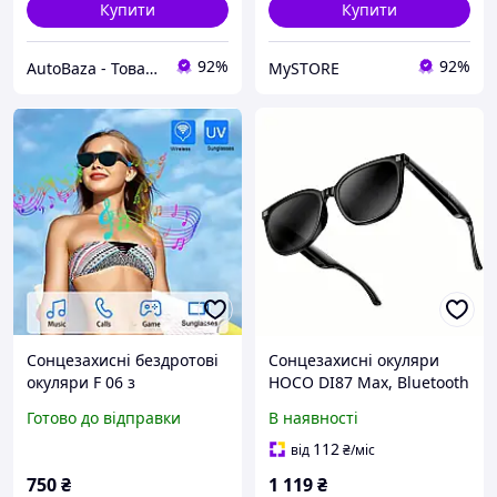
Купити
Купити
92%
92%
AutoBaza - Товари для автомобілей та життя
MySTORE
Сонцезахисні бездротові
Сонцезахисні окуляри
окуляри F 06 з
HOCO DI87 Max, Bluetooth
навушниками вбудовані
навушники з мікрофоном
Готово до відправки
В наявності
динаміки та мікрофон
Air Conduction 8 годин
чорний
для авто
112
від
₴
/міс
750
₴
1 119
₴