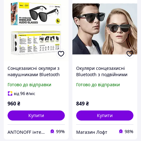
Сонцезахисні окуляри з
Окуляри сонцезахисні
навушниками Bluetooth
Bluetooth з подвійними
HOCO Cool air conduction
динаміками F-06, окуляри
Готово до відправки
Готово до відправки
BT audio sunglasses DI87
з навушниками
Max | BT5.2, 8h|
96
від
₴
/міс
960
₴
849
₴
Купити
Купити
99%
98%
ANTONOFF інтернет-магазин
Магазин Лофт