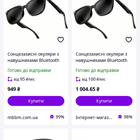
Сонцезахисні окуляри з
Сонцезахисні окуляри з
навушниками Bluetooth
навушниками Bluetooth
HOCO Cool air conduction
HOCO Cool air conduction
Готово до відправки
Готово до відправки
BT audio sunglasses DI87
BT audio sunglasses DI87
Max |BT5.2, 8h| black
Max BT5.2, 8h
95
100
від
₴
/міс
від
₴
/міс
949
₴
1 004
.65
₴
Купити
Купити
99%
98%
mbbm.com.ua
Інтернет-магазин "inKin"