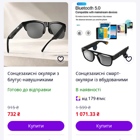
Сонцезахисні окуляри з
Сонцезахисні смарт-
блутус-навушниками
окуляри із вбудованими
Окулярі навушники
навушниками з кістковою
Готово до відправки
В наявності
Bluetooth 5.3 Окуляри-
провідністю Bluetooth 5.0
навушники Окуляри для
IP65 жовті
179
від
₴
/міс
активного відпочинку
915
₴
1 599
₴
732
₴
1 071
.33
₴
Купити
Купити