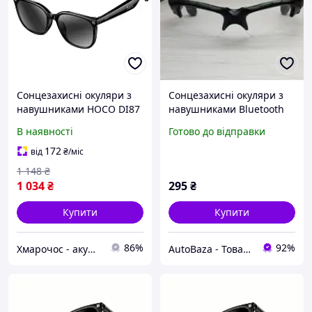
Сонцезахисні окуляри з
Сонцезахисні окуляри з
навушниками HOCO DI87
навушниками Вluetooth
Max Cool Air conduction
велоокуляри з гарнітурою
В наявності
Готово до відправки
Bluetooth audio
+ кейс для зберігання
sunglasses, BT5.2,
Прозоре скло
172
від
₴
/міс
200mAh, 8h, black
1 148
₴
1 034
₴
295
₴
Купити
Купити
86%
92%
Хмарочос - акумулятори та аксесуари для портативних пристроїв
AutoBaza - Товари для автомобілей та життя