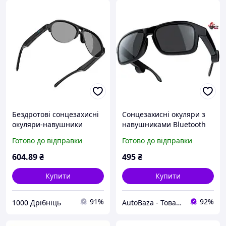
Бездротові сонцезахисні
Сонцезахисні окуляри з
окуляри-навушники
навушниками Вluetooth
Bluetooth 5.3 Cykote FO8
велоокуляри з гарнітурою
Готово до відправки
Готово до відправки
спортивні блютуз та МР3
TWS XG88 Bluetooth
604
.89
₴
495
₴
Купити
Купити
91%
92%
1000 Дрібніць
AutoBaza - Товари для автомобілей та життя