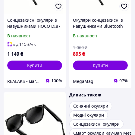
Сонцезахисні окуляри з
Окуляри сонцезахисні з
навушниками HOCO DI87
навушниками Bluetooth
MAX (чорні)
HOCO DI87 Max, чорні
В наявності
В наявності
115
від
₴
/міс
1 060
₴
1 149
₴
895
₴
Купити
Купити
100%
97%
REALAKS - магазин мобільних аксесуарів та гаджетів
MegaMag
Дивись також
Сонячні окуляри
Модні окуляри
Сонцезахисні окуляри
Смарт окуляри Ray-Ban Meta