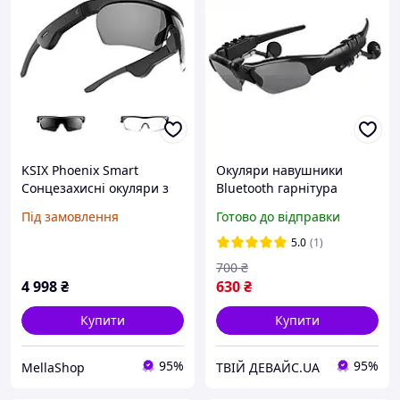
KSIX Phoenix Smart
Окуляри навушники
Сонцезахисні окуляри з
Bluetooth гарнітура
бездротовими
Сонцезахисні Спортивні
Під замовлення
Готово до відправки
навушниками
велоокуляри з
Водонепроникний.6.5 h
навушниками
5.0
(1)
автономність приватний
700
₴
звук Спортивні
4 998
₴
630
₴
Купити
Купити
95%
95%
MellaShop
ТВІЙ ДЕВАЙС.UA