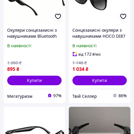
Окуляри сонцезахисні з
Сонцезахисні окуляри з
навушниками Bluetooth
навушниками HOCO DI87
HOCO DI87 Max, чорні
Max Cool Air conduction
В наявності
В наявності
Bluetooth audio
sunglasses, BT5.2,
172
від
₴
/міс
200mAh, 8h, black
1 060
₴
1 148
₴
895
₴
1 034
₴
Купити
Купити
97%
86%
Мегатуризм
Твій Селлер