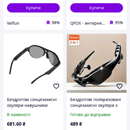
Купити
Купити
98%
95%
Velfun
QFOX - интернет магазин
Бездротові сонцезахисні
Бездротові поляризовані
окуляри-навушники
сонцезахисні окуляри з
Bluetooth 5.3 Cykote FO8
навушниками з Bluetooth
В наявності
Готово до відправки
із захистом від
ультрафіолетового
681
.60
₴
489
₴
випромінювання.