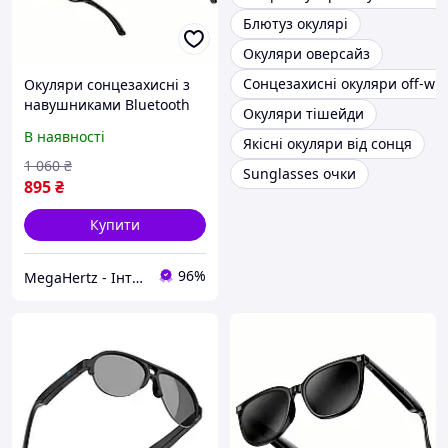
Блютуз окулярі
Окуляри оверсайз
Сонцезахисні окуляри off-whi
Окуляри сонцезахисні з
навушниками Bluetooth
Окуляри тішейди
HOCO DI87 Max, чорні
В наявності
Якісні окуляри від сонця
1 060
₴
Sunglasses очки
895
₴
Купити
96%
MegaHertz - Інтернет магазин електроніки