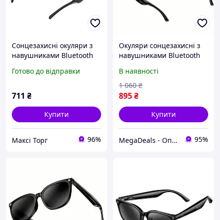
Сонцезахисні окуляри з
Окуляри сонцезахисні з
навушниками Bluetooth
навушниками Bluetooth
5.3 Cykote FO8
HOCO DI87 Max, чорні
Готово до відправки
В наявності
1 060
₴
711
₴
895
₴
Купити
Купити
96%
95%
Максі Торг
MegaDeals - Оптовий інтернет магазин