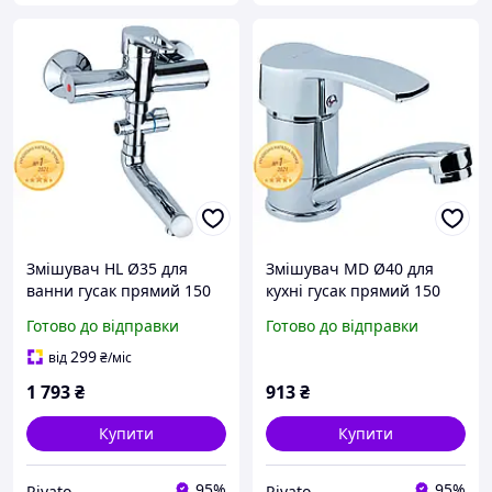
Змішувач HL Ø35 для
Змішувач MD Ø40 для
ванни гусак прямий 150
кухні гусак прямий 150
мм дивертор виносний
мм на гайці AQUATICA
Готово до відправки
Готово до відправки
картриджний AQUATICA
MD-1B141C (9712100)
HL-3C130C (9734210)
299
від
₴
/міс
1 793
₴
913
₴
Купити
Купити
95%
95%
Rivato
Rivato