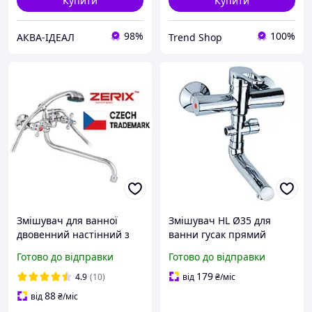
Купити
Купити
98%
100%
АКВА-ІДЕАЛ
Trend Shop
Змішувач для ванної
Змішувач HL Ø35 для
двовенний настінний з
ванни гусак прямий
довгим гусаком хром із
150мм дивертор виносної
Готово до відправки
Готово до відправки
лійкою та шлангом у
картріджний AQUATICA
ванну якісний
(HL-3C130C)
179
4.9
(10)
від
₴
/міс
88
від
₴
/міс