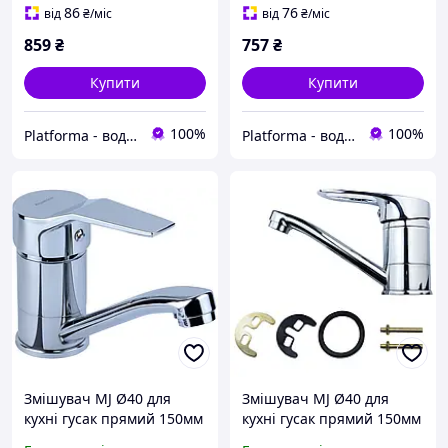
86
76
від
₴
/міс
від
₴
/міс
859
₴
757
₴
Купити
Купити
100%
100%
Platforma - водопостачання, опалення та каналізація - обладнання та комплектуючі
Platforma - водопостачання, опалення та каналізація - обладнання та комплектуючі
Змішувач MJ Ø40 для
Змішувач MJ Ø40 для
кухні гусак прямий 150мм
кухні гусак прямий 150мм
на гайці AQUATICA (MJ-
на шпильці AQUATICA