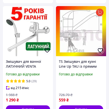
Змішувач для ванної
TS Змішувач для кухні
ЛАТУННИЙ VENTA
Line Up TAU із прямим
VX326DC (ЧЕХІЯ)
гусаком 150мм
Готово до відправки
Готово до відправки
одноважільний з довгим
хромований кран для
поворотним виливом
води поворотний 360°
5.0
(29)
носиком гусаком
TRD-33/1
215
від
₴
/міс
1 988
₴
726
.70
₴
1 290
₴
559
₴