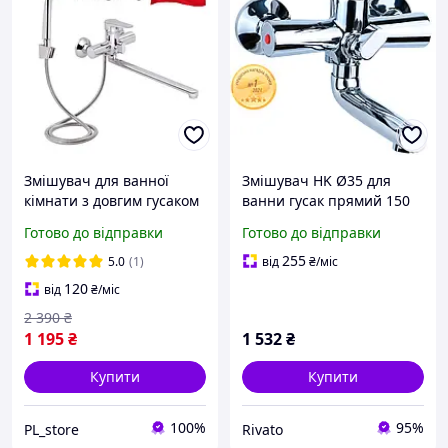
Змішувач для ванної
Змішувач HK Ø35 для
кімнати з довгим гусаком
ванни гусак прямий 150
хромований змішувач із
мм дивертор вбудований
Готово до відправки
Готово до відправки
лійкою та шлангом у
картриджний AQUATICA
ванну хром
HK-2C130C (9732210)
255
5.0
(1)
від
₴
/міс
120
від
₴
/міс
2 390
₴
1 195
₴
1 532
₴
Купити
Купити
100%
95%
PL_store
Rivato