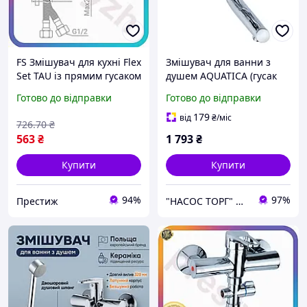
FS Змішувач для кухні Flex
Змішувач для ванни з
Set TAU із прямим гусаком
душем AQUATICA (гусак
150мм хромований кран
прямий 150 мм, шланг,
Готово до відправки
Готово до відправки
для води поворотний
лійка, кронштейн) у
360° SET18-F
ванну
179
від
₴
/міс
726
.70
₴
563
₴
1 793
₴
Купити
Купити
94%
97%
Престиж
"НАСОС ТОРГ" Насосне обладнання, інструменти, освітлення