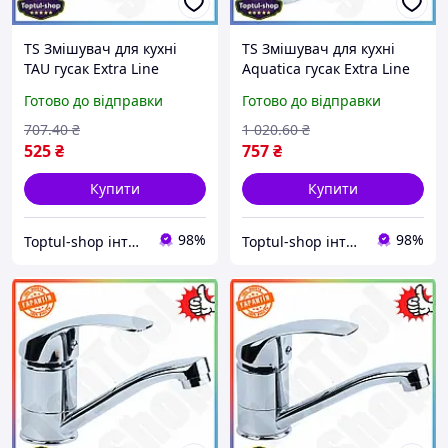
TS Змішувач для кухні
TS Змішувач для кухні
TAU гусак Extra Line
Aquatica гусак Extra Line
прямий 150мм із гнучким
прямий 150мм з
Готово до відправки
Готово до відправки
підведенням 2 шт
керамічним картриджем
одноважільний кран
та поворотним виливом
707
.40
₴
1 020
.60
₴
35мм SHT55_Q
SHT55_Q
525
₴
757
₴
Купити
Купити
98%
98%
Toptul-shop інтернет магазин
Toptul-shop інтернет магазин