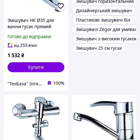
Змішувач горизонтальний
Дизайнерський змішувач
Пластикові змішувачі біл
Змішувач HK Ø35 для
ванни гусак прямий
Змішувачі Zegor для умивал
150мм дивертор
Готово до відправки
Змішувач з високим гусаком
вбудований картріджний
AQUATICA (HK-2C130C)
255
від
₴
/міс
Змішувач 25 см гусак
1 532
₴
Купити
100%
"ТехБаза" Інтернет магазин