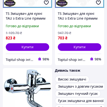
TS Змішувач для кухні
TS Змішувач для кухні
TAU з Extra Line прямим
TAU з Extra Line прямим
гусом 150мм
гусом 150мм поворотний
Готово до відправки
Готово до відправки
хромонікелевий
360 градусів хромований
одноважільний
кран для води SHT55_Q
1 109
.70
₴
947
.70
₴
поворотний 360 градусів
823
₴
703
₴
SHT55_Q
Купити
Купити
98%
98%
Toptul-shop інтернет магазин
Toptul-shop інтернет магазин
Дивись також
Високі змішувачі
Змішувач з довгим гусаком
Змішувач гнучкий гусак
Гусак змішувача для ванної