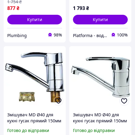
1 754
₴
877
₴
1 793
₴
Купити
Купити
98%
100%
Plumbing
Platforma - водопостачання, опалення та каналізація - обладнання та комплектуючі
Змішувач MD Ø40 для
Змішувач MD Ø40 для
кухні гусак прямий 150мм
кухні гусак прямий 150мм
на гайці AQUATICA (MD-
на шпильці AQUATICA
Готово до відправки
Готово до відправки
1B141C)
(MD-2B144C)