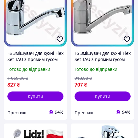
FS Змішувач для кухні Flex
FS Змішувач для кухні Flex
Set TAU з прямим гусом
Set TAU з прямим гусом
150мм хромонікелевий
150мм хромонікелевий
Готово до відправки
Готово до відправки
одноважільний для води
поворотний 360 градусів
з поворо SET18-F
водопро SET18-F
1 069
.90
₴
913
.90
₴
827
₴
707
₴
Купити
Купити
94%
94%
Престиж
Престиж