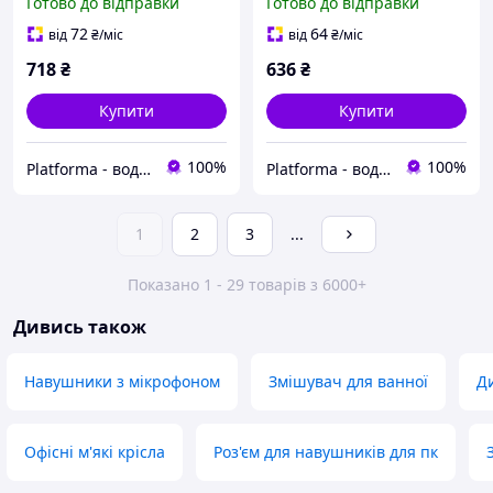
Готово до відправки
Готово до відправки
1B135C)
(MJ-2B129C)
72
64
від
₴
/міс
від
₴
/міс
718
₴
636
₴
Купити
Купити
100%
100%
Platforma - водопостачання, опалення та каналізація - обладнання та комплектуючі
Platforma - водопостачання, опалення та каналізація - обладнання та комплектуючі
1
2
3
...
Показано 1 - 29 товарів з 6000+
Дивись також
Навушники з мікрофоном
Змішувач для ванної
Д
Офісні м'які крісла
Роз'єм для навушників для пк