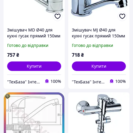
Змішувач MD Ø40 для
Змішувач MJ Ø40 для
кухні гусак прямий 150мм
кухні гусак прямий 150мм
на шпильці AQUATICA
на гайці AQUATICA (MJ-
Готово до відправки
Готово до відправки
(MD-2B144C)
1B135C)
757
₴
718
₴
Купити
Купити
100%
100%
"ТехБаза" Інтернет магазин
"ТехБаза" Інтернет магазин