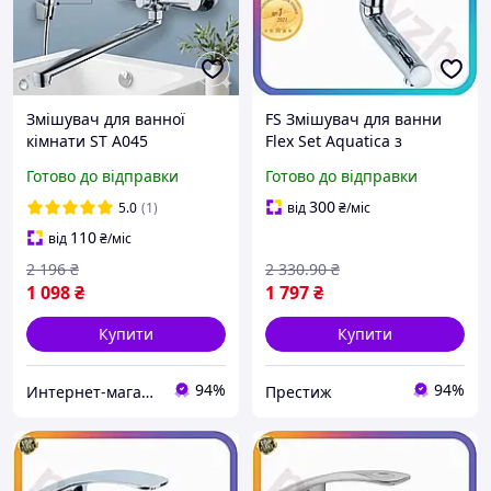
Змішувач для ванної
FS Змішувач для ванни
кімнати ST A045
Flex Set Aquatica з
хромований із довгим
прямим виливом 150мм
Готово до відправки
Готово до відправки
гусаком і душем,
картриджний гусак
настінний кран латунь
душовою лійкою шланго
300
5.0
(1)
від
₴
/міс
SET18-F
110
від
₴
/міс
2 196
₴
2 330
.90
₴
1 098
₴
1 797
₴
Купити
Купити
94%
94%
Интернет-магазин Строй Дом
Престиж