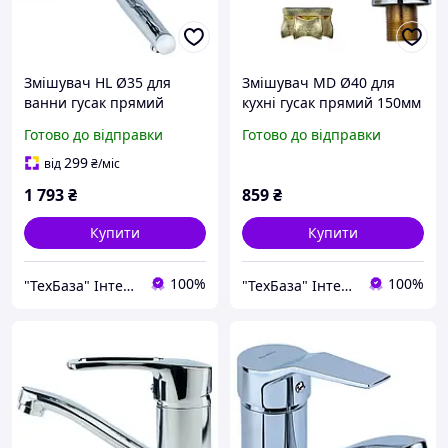
Змішувач HL Ø35 для
Змішувач MD Ø40 для
ванни гусак прямий
кухні гусак прямий 150мм
150мм дивертор
на гайці AQUATICA (MD-
Готово до відправки
Готово до відправки
внесений картріджний
1B141C)
AQUATICA HL-3C130C
299
від
₴
/міс
(9734210)
1 793
₴
859
₴
Купити
Купити
100%
100%
"ТехБаза" Інтернет магазин
"ТехБаза" Інтернет магазин