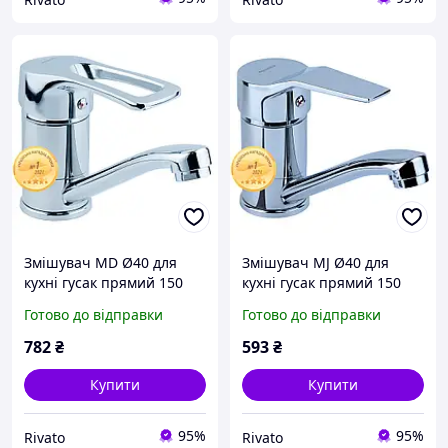
Змішувач MD Ø40 для
Змішувач MJ Ø40 для
кухні гусак прямий 150
кухні гусак прямий 150
мм на шпильці AQUATICA
мм на гайці AQUATICA MJ-
Готово до відправки
Готово до відправки
MD-2B144C (9712120)
1B135C (9744100)
782
₴
593
₴
Купити
Купити
95%
95%
Rivato
Rivato