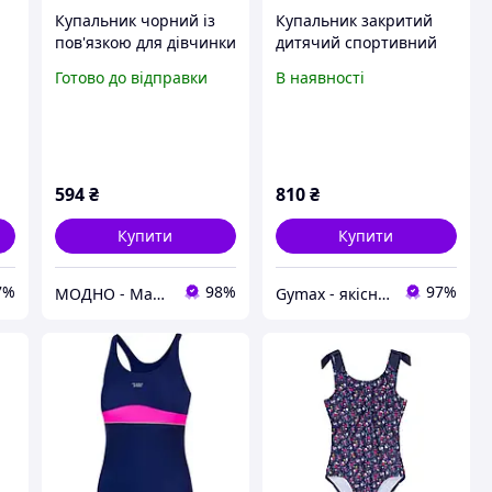
Купальник чорний із
Купальник закритий
пов'язкою для дівчинки
дитячий спортивний
Aqua Speed Emily
Готово до відправки
В наявності
ок
цільний, відрядний,
злитий для дівчинки
594
₴
810
₴
Купити
Купити
7%
98%
97%
МОДНО - Магазин дитячого та жіночого одягу та взуття
Gymax - якісні товари для спортзалу, басейну та активного відпочинку