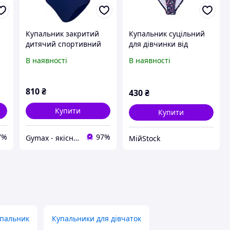
Купальник закритий
Купальник суцільний
дитячий спортивний
для дівчинки від
Aqua Speed Emily
бренду Lupily,p158-
В наявності
В наявності
цільний, відрядний,
164cm
злитий для дівчинки
810
₴
430
₴
Купити
Купити
7%
97%
Gymax - якісні товари для спортзалу, басейну та активного відпочинку
МійStock
пальник
Купальники для дівчаток