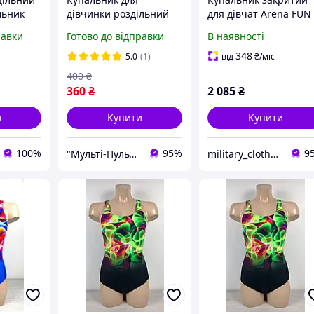
льник
дівчинки роздільний
для дівчат Arena FUN
вчинку
топ і плавки Розмір
SKULLS SWIMSUIT
равки
Готово до відправки
В наявності
4 років
116-122 128-134 152-
LIGHTDROP
158
мультиколор дитячий
348
5.0
(1)
від
₴
/міс
164 см (010284 010284
400
₴
590
360
₴
2 085
₴
и
Купити
Купити
100%
95%
9
"Мульті-Пульті" Дитячий одяг, взуття, іграшки!+Товари для домашніх улюбленців
military_clothes.ua