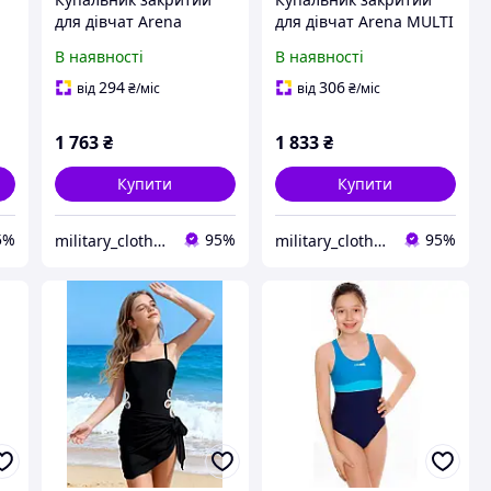
для дівчат Arena
для дівчат Arena MULTI
GRAPHIC SWIMSUIT V
COLOURS SWIMSUIT V
В наявності
В наявності
BACK блакитний 164 см
BACK блакитний,
006680-805
чорний дитячий 164 см
294
306
від
₴
/міс
від
₴
/міс
-
( 009007-509
1 763
₴
1 833
₴
Купити
Купити
5%
95%
95%
military_clothes.ua
military_clothes.ua