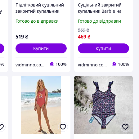
Підлітковий суцільний
Суцільний закритий
у
закритий купальник
купальник Barbie на
2-
Pepperts на дівчинку
дівчинку р.158-164, 12-
Готово до відправки
Готово до відправки
р.158-164, 12-14 років
14 років
569
₴
519
₴
469
₴
Купити
Купити
0%
100%
100%
vidminno.com.ua - відмінний одяг для всієї родини
vidminno.com.ua - відмінний одяг для всієї родини