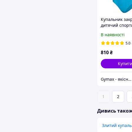
Купальник зак
дитячий спор
Aqua Speed Pol
В наявності
цільний для ді
5.0
810
₴
Купит
Gymax - якісні товари для спортзалу, басейну та активного відпочинку
1
2
Дивись тако
Злитий купал