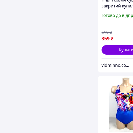
закритий купа
Pepperts на ді
Готово до відп
р.158-164, 12-1
519
₴
359
₴
Купит
vidminno.com.ua - відмінний одяг для всієї родини