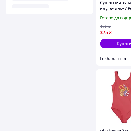
Суцільний куп
на дівчинку / P
квіти / р.158-16
Готово до відп
років
475
₴
375
₴
Купит
Lushana.com.ua
Підлітковий су