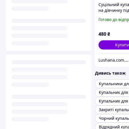
Суцільний куп
на дівчинку під
Pepperts / 158-
Готово до відп
14 років
480
₴
Купит
Lushana.com.ua
Дивись також