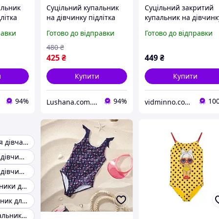
альник
Суцільний купальник
Cуцільний закритий
літка
на дівчинку підлітка
купальник на дівчинк
164 /12-
Pepperts / 158-164 /12-
підлітка, р.158-164 - 1
равки
Готово до відправки
Готово до відправки
14 років
14 років, LOL
480
₴
425
₴
449
₴
и
Купити
Купити
94%
94%
10
Lushana.com.ua
vidminno.com.ua - відмінний одяг для всієї родини
Купальники для дівчаток-підлітків
Купальник для дівчинки 140
Купальник для дівчинки 152
Закриті купальники для дівчаток
Чорний купальник для дівчинки
Відрядний купальник для дівчинки