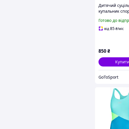
Дитячий суціл
купальник спо
розмір 158/164
Готово до відп
суцільний для 
закритий RL220
85
від
₴
/міс
блакитний
850
₴
Купит
GoToSport