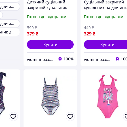
Дитячий суцільний
Cуцільний закритий
Купальник для дівчинки 164
закритий купальник
купальник на дівчинк
Pepperts на дівчинку
підлітка, р.158-164 - 1
Готово до відправки
Готово до відправки
р.158-164, 12-14 років
14 років, LOL
Купальник для дівчинки 158
599
₴
449
₴
Цільний купальник для дітей
379
₴
329
₴
Купити
Купити
100%
10
vidminno.com.ua - відмінний одяг для всієї родини
vidminno.com.ua - відмінний одяг для всієї родини