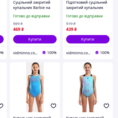
Суцільний закритий
Підлітковий суцільний
купальник Barbie на
закритий купальник
2-
дівчинку р.158-164, 12-
Pepperts на дівчинку
Готово до відправки
Готово до відправки
14 років
р.158-164, 12-14 років
569
₴
519
₴
469
₴
439
₴
Купити
Купити
0%
100%
100%
vidminno.com.ua - відмінний одяг для всієї родини
vidminno.com.ua - відмінний одяг для всієї родини
Купальник закритий
Купальник закритий