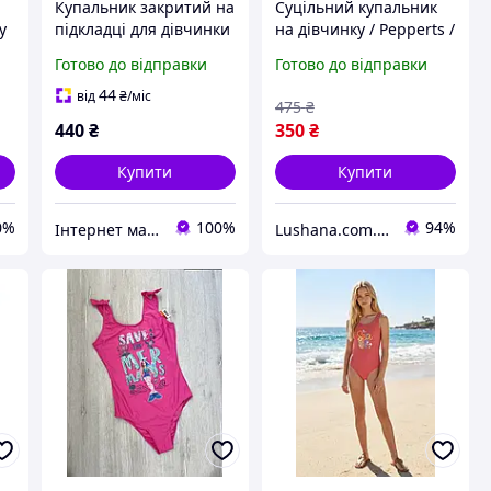
Купальник закритий на
Суцільний купальник
у
підкладці для дівчинки
на дівчинку / Pepperts /
2-
Pepperts 158-164 см
квіти / р.158-164, 12-14
Готово до відправки
Готово до відправки
(12-14Y)
років
44
від
₴
/міс
475
₴
440
₴
350
₴
Купити
Купити
0%
100%
94%
Інтернет магазин "Дітки"
Lushana.com.ua