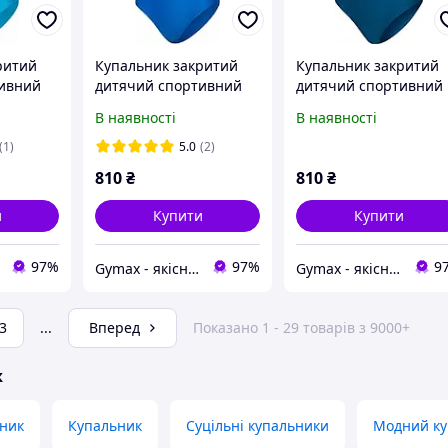
ритий
Купальник закритий
Купальник закритий
тивний
дитячий спортивний
дитячий спортивний
a
Aqua Speed Pola
Aqua Speed Emily
В наявності
В наявності
вчинки
цільний для дівчинки
цільний, відрядний,
злитий для дівчинки
(1)
5.0
(2)
810
₴
810
₴
и
Купити
Купити
97%
97%
9
Gymax - якісні товари для спортзалу, басейну та активного відпочинку
Gymax - якісні товари для спортзалу, басейну та активного відпочинку
3
...
Вперед
Показано 1 - 29 товарів з 9000+
ж
ьник
Купальник
Суцільні купальники
Модний ку