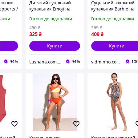
альник
Дитячий суцільний
Суцільний закритий
epperts /
купальник Emoji на
купальник Barbie на
4, 12-14
дівчинку підлітка
дівчинку р.158-164, 1
равки
Готово до відправки
Готово до відправки
р.158-164, 12-14 років
14 років
450
₴
569
₴
325
₴
409
₴
и
Купити
Купити
94%
94%
10
Lushana.com.ua
vidminno.com.ua - відмінний одяг для всієї родини
цільний
Купальник для
Купальник закритий