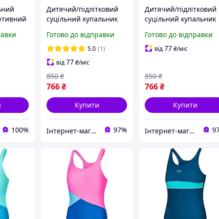
ьний
Дитячий/підлітковий
Дитячий/підлітковий
ртивний
суцільний купальник
суцільний купальник
спортивний розмір
спортивний розмір
равки
Готово до відправки
Готово до відправки
дівчаток
152/158 см для дівчаток
158/164 см для дівчат
7 синій
закритий RL2207
закритий RL2207
77
5.0
(1)
від
₴
/міс
чорний/зелений
чорний/зелений
77
від
₴
/міс
850
₴
850
₴
766
₴
766
₴
и
Купити
Купити
100%
97%
9
Інтернет-магазин "BOON" ФОП МУХА Є.Л.
Інтернет-магазин "BOON" ФОП МУХА Є.Л.