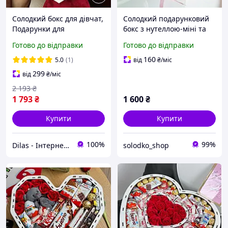
Солодкий бокс для дівчат,
Солодкий подарунковий
Подарунки для
бокс з нутеллою-міні та
найближчих у
кіндерами для дівчини,
Готово до відправки
Готово до відправки
подарунковій коробці з
дружини на день
цукерками
народження (розмір L)
160
5.0
(1)
від
₴
/міс
299
від
₴
/міс
2 193
₴
1 793
₴
1 600
₴
Купити
Купити
100%
99%
Dilas - Інтернет-магазин
solodko_shop