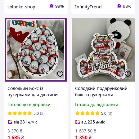
99%
98%
solodko_shop
InfinityTrend
Солодкий Бокс із
Солодкий подарунковий
цукерками для дівчини
бокс із цукерками
Набір цукерок для дітей
ведмедик Подарунковий
Готово до відправки
Готово до відправки
Кіндер сюрприз
набір солодощів для
подарунковий набір
дитини Солодкий
5.0
(2)
5.0
(3)
солодощів
подарунок на день
281
225
від
₴
/міс
від
₴
/міс
народження
3 370
₴
1 687
.50
₴
1 685
₴
1 350
₴