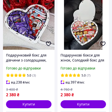
Подарунковий бокс для
Подарункові бокси для
дівчини з солодощами,
жінок, Солодкий бокс для
солодкий подарунок на
коханої, Цукерки на День
Готово до відправки
Готово до відправки
день народження,
народження,
подарунковий набір
Подарунковий бокс із
5.0
(3)
5.0
(7)
дівчині з кіндер
солодощами 25 шт на
238
397
від
₴
/міс
від
₴
/міс
свято
3 400
₴
4 760
₴
2 380
₴
2 380
₴
Купити
Купити