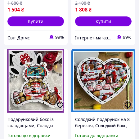
1 880
₴
2 108
₴
1 504
₴
1 808
₴
Купити
Купити
99%
99%
Світ Дрімс
Інтернет-магазин - "Aks24"
Подарунковий бокс із
Солодкий подарунок на 8
солодощами, Солодкі
березня, Солодкий бокс,
новорічні подарунки,
Подарунковий бокс із
Готово до відправки
Готово до відправки
Подарункові цукерки
солодощами, Подарункові