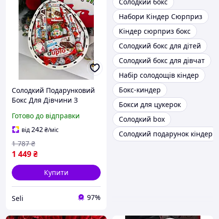
Солодкий бокс
Набори Кіндер Сюрприз
Кіндер сюрприз бокс
Солодкий бокс для дітей
Солодкий бокс для дівчат
Набір солодощів кіндер
Бокс-киндер
Солодкий Подарунковий
Бокс Для Дівчини З
Бокси для цукерок
Цукерками У Формі
Готово до відправки
Солодкий box
Кіндер Сюрприз Набір
Дружині Мамі Донечці
242
від
₴
/міс
Солодкий подарунок кіндер
Nextor
1 787
₴
1 449
₴
Купити
97%
Seli