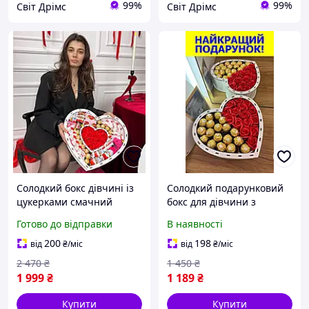
99%
99%
Світ Дрімс
Світ Дрімс
Солодкий бокс дівчині із
Солодкий подарунковий
цукерками смачний
бокс для дівчини з
подарунковий набір
цукерками 18 шт,
Готово до відправки
В наявності
шоколаду для коханої
солодкий набір із
дружини в коробці
солодощами у формі
200
198
від
₴
/міс
від
₴
/міс
сюрприз сердечко
серця на 8 березня
2 470
₴
1 450
₴
1 999
₴
1 189
₴
Купити
Купити