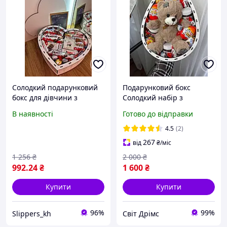
Солодкий подарунковий
Подарунковий бокс
бокс для дівчини з
Солодкий набір з
цукерками 20 шт,
іграшкою в комплекті
В наявності
Готово до відправки
ідеальний набір Kinder
Набір Кіндер
сюрприз для дружини,
4.5
(2)
доньки, мами на свято
267
від
₴
/міс
1 256
₴
2 000
₴
992
.24
₴
1 600
₴
Купити
Купити
96%
99%
Slippers_kh
Світ Дрімс