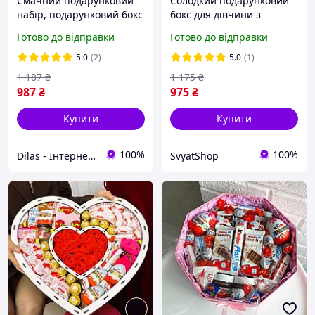
Смачний подарунковий
Солодкий подарунковий
набір, подарунковий бокс
бокс для дівчини з
із солодощами, Солодкий
цукерками у формі Кіндер
Готово до відправки
Готово до відправки
бокс для дружини,
Сюрприз,Ідеальний набір
Подарункові набори
коханій
5.0
(2)
5.0
(1)
солодощів
дружині,мамі,донечці
1 187
₴
1 175
₴
987
₴
975
₴
Купити
Купити
100%
100%
Dilas - Інтернет-магазин
SvyatShop