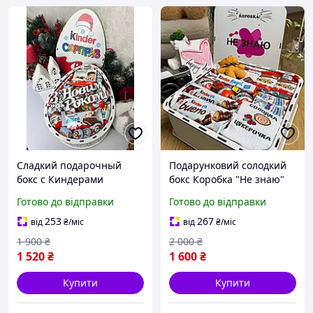
Сладкий подарочный
Подарунковий солодкий
бокс с Киндерами
бокс Коробка "Не знаю"
Новогодний
набір цукерок із kinder
Готово до відправки
Готово до відправки
Праздничный набор
253
267
від
₴
/міс
від
₴
/міс
1 900
₴
2 000
₴
1 520
₴
1 600
₴
Купити
Купити