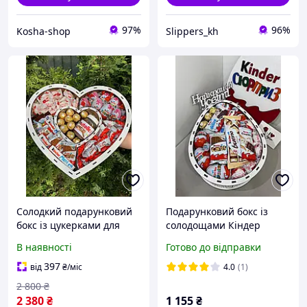
97%
96%
Kosha-shop
Slippers_kh
Солодкий подарунковий
Подарунковий бокс із
бокс із цукерками для
солодощами Кіндер
дівчини 71 шт, великий
Сюрприз, Красивий
В наявності
Готово до відправки
бокс солодощів у формі
солодкий подарунковий
серця на день
набір для дівчини жінки з
397
від
₴
/міс
4.0
(1)
народження
цукерками
2 800
₴
2 380
₴
1 155
₴