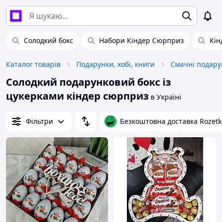
Солодкий бокс
Набори Кіндер Сюрприз
Кін
Каталог товарів
Подарунки, хобі, книги
Смачні подару
Солодкий подарунковий бокс із
цукерками кіндер сюрприз
в Україні
Фільтри
Безкоштовна доставка Rozetk