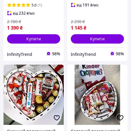
кіндер, Подарунки з
цукерки кіндер
191
5.0
(1)
від
₴
/міс
цукерок
232
від
₴
/міс
2 780
₴
2 290
₴
1 390
₴
1 145
₴
Купити
Купити
98%
98%
InfinityTrend
InfinityTrend