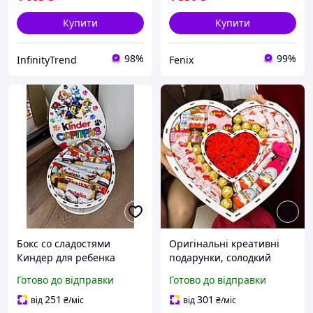
Купити
Купити
98%
99%
InfinityTrend
Fenix
Бокс со сладостями
Оригінальні креативні
Киндер для ребенка
подарунки, солодкий
Сладкий подарочный
подарунковий бокс із
Готово до відправки
Готово до відправки
бокс Подарунковий бокс з
цукерками у формі серця
цукерками 31 шт
251
301
від
₴
/міс
від
₴
/міс