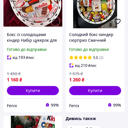
Бокс із солодощами
Солодкий бокс-киндер
кіндер Набір цукерок для
сюрприз Смачний
дітей Кіндер сюрприз
подарунковий набір із
Готово до відправки
Готово до відправки
подарунковий набір
цукерок kinder Сюрприз
Солодкий бокс для
бокс на день народження
193
від
₴
/міс
5.0
(2)
дитини, сина, доньки
210
від
₴
/міс
1 450
₴
1 575
₴
1 160
₴
1 260
₴
Купити
Купити
99%
99%
Fenix
Fenix
Дивись також