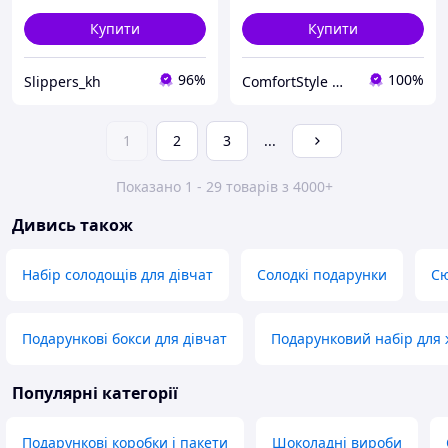
Купити
Купити
96%
100%
Slippers_kh
ComfortStyle — стиль і комфорт у кожній деталі
1
2
3
...
Показано 1 - 29 товарів з 4000+
Дивись також
Набір солодощів для дівчат
Солодкі подарунки
Сю
Подарункові бокси для дівчат
Подарунковий набір для 
Популярні категорії
Подарункові коробки і пакети
Шоколадні вироби