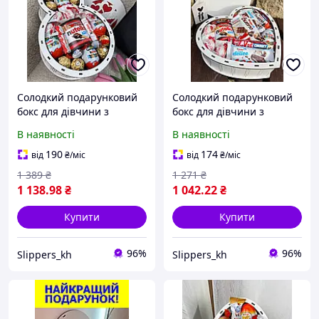
Солодкий подарунковий
Солодкий подарунковий
бокс для дівчини з
бокс для дівчини з
цукерками 27 шт.,
цукерками 17 шт.,
В наявності
В наявності
ідеальний набір Kinder
ідеальний набір Kinder
сюрприз для дружини,
сюрприз для дружини,
190
174
від
₴
/міс
від
₴
/міс
доньки, мами на 8
доньки, мами на свято
1 389
₴
1 271
₴
березня
1 138
.98
₴
1 042
.22
₴
Купити
Купити
96%
96%
Slippers_kh
Slippers_kh