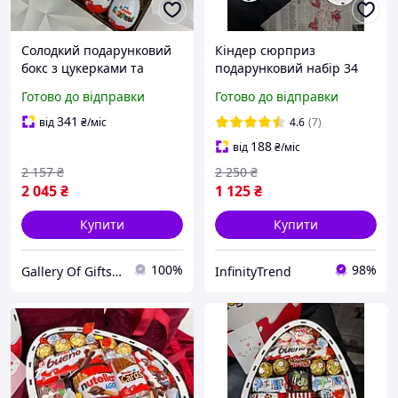
Солодкий подарунковий
Кіндер сюрприз
бокс з цукерками та
подарунковий набір 34
Кіндер Сюрприз для
предмети, подарунок із
Готово до відправки
Готово до відправки
дитини або дівчини
цукерок, дитячий
(box67)
солодкий подарунок,
341
від
₴
/міс
4.6
(7)
солодкий бокс для коханої
188
від
₴
/міс
2 157
₴
2 250
₴
2 045
₴
1 125
₴
Купити
Купити
100%
98%
Gallery Of Gifts - Магазин подарунків та яскравих вражень
InfinityTrend