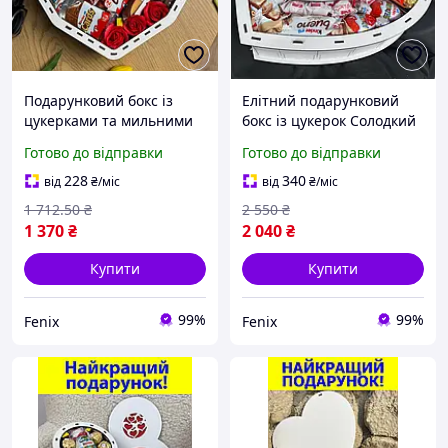
Подарунковий бокс із
Елітний подарунковий
цукерками та мильними
бокс із цукерок Солодкий
трояндами Солодкий бокс
бокс для дівчат Коробка із
Готово до відправки
Готово до відправки
для дівчат Коробка із
солодощами на день
солодощами для коханої
народження, ювілей
228
340
від
₴
/міс
від
₴
/міс
дівчини
1 712
.50
₴
2 550
₴
1 370
₴
2 040
₴
Купити
Купити
99%
99%
Fenix
Fenix