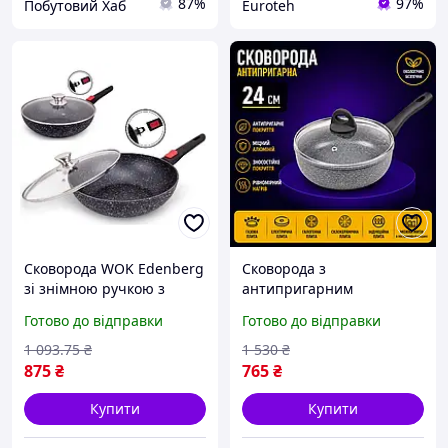
87%
97%
Побутовий Хаб
Euroteh
Сковорода WOK Edenberg
Сковорода з
зі знімною ручкою з
антипригарним
мармуровим
покриттям мармурова 24
Готово до відправки
Готово до відправки
антипригарним
см, Сковорода для
покриттям 2.4л 28см вок
смаження без олії,
1 093
.75
₴
1 530
₴
(EB-14112)
глибокі сковорідки (494)
875
₴
765
₴
Купити
Купити