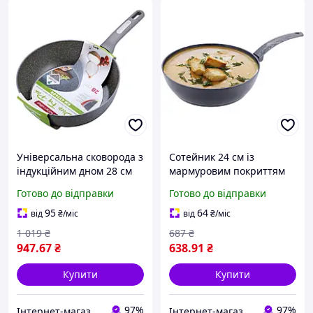
Універсальна сковорода з
Сотейник 24 см із
індукційним дном 28 см
мармуровим покриттям
сковорідка для газової
Kamille сковорода для
Готово до відправки
Готово до відправки
плити з мармуровим
індукційної газової плити
покриттям POL
Сотейник для кухні POL
95
64
від
₴
/міс
від
₴
/міс
1 019
₴
687
₴
947
.67
₴
638
.91
₴
Купити
Купити
97%
97%
Інтернет-магазин Імперія-TV
Інтернет-магазин Імперія-TV