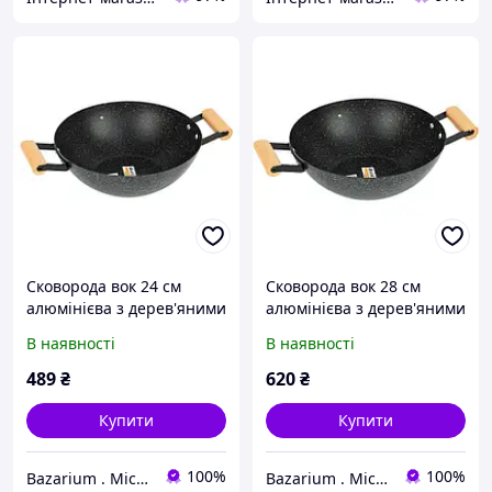
Сковорода вок 24 см
Сковорода вок 28 см
алюмінієва з дерев'яними
алюмінієва з дерев'яними
ручками і антипригарним
ручками і антипригарним
В наявності
В наявності
мармуровим покриттям
мармуровим покриттям
wok сковорода
wok сковорода
489
₴
620
₴
Купити
Купити
100%
100%
Bazarium . Місце, де є все
Bazarium . Місце, де є все