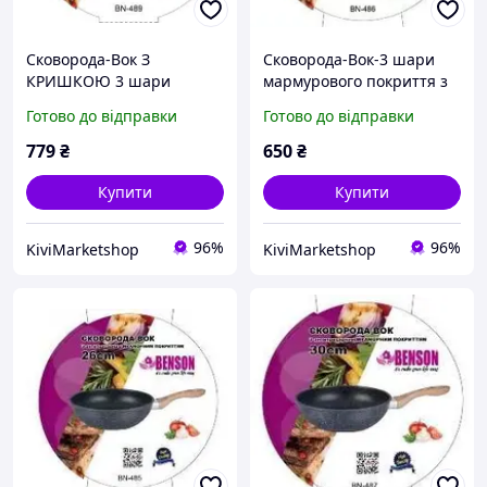
Сковорода-Вок З
Сковорода-Вок-3 шари
КРИШКОЮ 3 шари
мармурового покриття з
мармурового покриття з
кованого алюмінію
Готово до відправки
Готово до відправки
кованого алюмінію
діаметр 28 см Benson BN-
діаметр 28 см BN-489
486
779
₴
650
₴
Купити
Купити
96%
96%
KiviMarketshop
KiviMarketshop