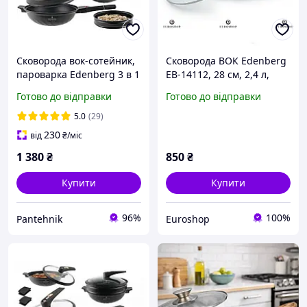
Сковорода вок-сотейник,
Сковорода ВОК Edenberg
пароварка Edenberg 3 в 1
EB-14112, 28 см, 2,4 л,
з мікротиском з
антипригарне мармурове
Готово до відправки
Готово до відправки
мармуровим покриттям
покриття, індукційне дно,
32 см (EB-12112)
кришка
5.0
(29)
230
від
₴
/міс
1 380
₴
850
₴
Купити
Купити
96%
100%
Pantehnik
Euroshop