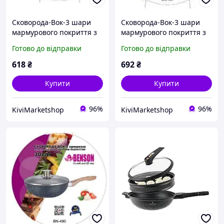
Сковорода-Вок-3 шари
Сковорода-Вок-3 шари
мармурового покриття з
мармурового покриття з
кованого алюмінію
кованого алюмінію
Готово до відправки
Готово до відправки
діаметр 26 см Benson BN-
діаметр 30 см Benson BN-
485
487
618
₴
692
₴
Купити
Купити
96%
96%
KiviMarketshop
KiviMarketshop