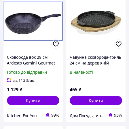
Сковорода вок 28 см
Чавунна сковорода-гриль
Ardesto Gemini Gourmet
24 см на дерев'яній
алюміній з мармуровим
підставці для овочів і
Готово до відправки
В наявності
покриттям для індукції та
м'яса, мармурове
всіх видів плит
покриття
113
від
₴
/міс
1 129
₴
465
₴
Купити
Купити
99%
95%
Kitchen For You
Дом Посуды, интернет-магазин посуды и товаров для кухни