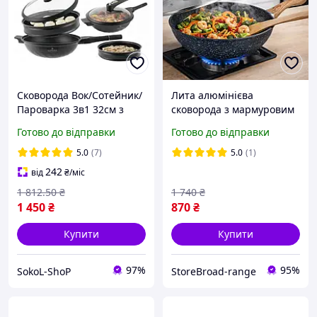
Сковорода Вок/Сотейник/
Лита алюмінієва
Пароварка 3в1 32см з
сковорода з мармуровим
мармуровим покриттям
покриттям Benson BN-490
Готово до відправки
Готово до відправки
та кришкою EB-12112
30x8 см глибока
ТМEDENBERG
сковорідка з кришкою для
5.0
(7)
5.0
(1)
кухні
242
від
₴
/міс
1 812
.50
₴
1 740
₴
1 450
₴
870
₴
Купити
Купити
97%
95%
SokoL-ShoP
StoreBroad-range