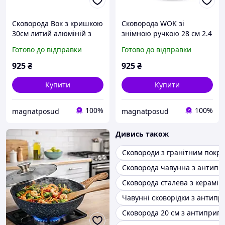
Сковорода Вок з кришкою
Сковорода WOK зі
30см литий алюміній з
знімною ручкою 28 см 2.4
мармуровим
л з мармуровим
Готово до відправки
Готово до відправки
антипригарним
антипригарним
покриттям Edenberg EB-
покриттям Edenberg EB-
925
₴
925
₴
14102
14112
Купити
Купити
100%
100%
magnatposud
magnatposud
Дивись також
Сковороди з гранітним покр
Сковорода чавунна з антипр
Сковорода сталева з керамі
Чавунні сковорідки з антип
Сковорода 20 см з антиприг