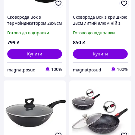
Сковорода Вок з
Сковорода Вок з кришкою
термоіндикатором 28х8см
28см литий алюміній з
3.5 л литий алюміній з
мармуровим
Готово до відправки
Готово до відправки
мармуровим
антипригарним
антипригарним
покриттям Edenberg EB-
799
₴
850
₴
покриттям Edenberg EB-
14101
13098
Купити
Купити
100%
100%
magnatposud
magnatposud