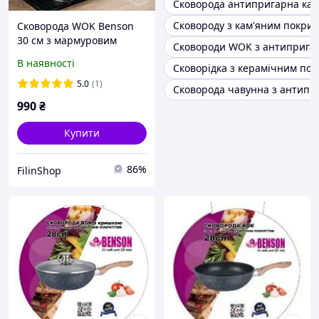
Сковорода антипригарна кам
Сковороду з кам'яним покри
Сковорода WOK Benson
30 см з мармуровим
Сковороди WOK з антиприга
антипригарним
В наявності
Сковорідка з керамічним по
покриттям + кришка Вок
для смаження
5.0
(1)
Сковорода чавунна з антипр
тушкування газ/індукція
990
₴
Купити
86%
FilinShop