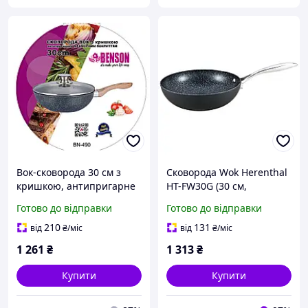
Вок-сковорода 30 см з
Сковорода Wok Herenthal
кришкою, антипригарне
HT-FW30G (30 см,
мармурове покриття,
антипригарне мармурове
Готово до відправки
Готово до відправки
ручка Soft Touch
покриття, литий
алюміній)
210
131
від
₴
/міс
від
₴
/міс
1 261
₴
1 313
₴
Купити
Купити