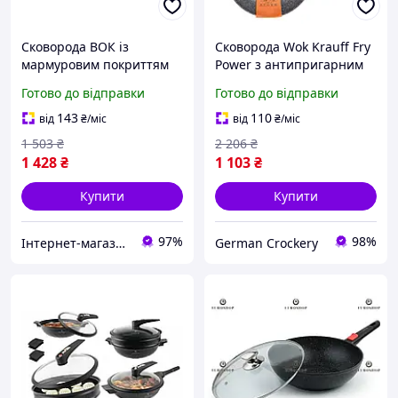
Сковорода ВОК із
Сковорода Wok Krauff Fry
мармуровим покриттям
Power з антипригарним
Bohmann BH 1730-28 WK
мармуровим покриттям
Готово до відправки
Готово до відправки
Ø28 см + ПОДАРУНКИ:
Скляна кришка 28 см
143
110
від
₴
/міс
від
₴
/міс
EKOBOX
1 503
₴
2 206
₴
1 428
₴
1 103
₴
Купити
Купити
97%
98%
Інтернет-магазин Імперія-TV
German Crockery