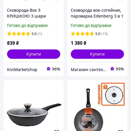
Сковорода-Вок З
Сковорода вок-сотейник,
КРИШКОЮ 3 шари
пароварка Edenberg 3 в 1
мармурового покриття з
з мікротиском з
Готово до відправки
Готово до відправки
кованого алюмінію
мармуровим покриттям
діаметр 30 см BN-490
32 см (EB-12112)
5.0
(1)
5.0
(15)
839
₴
1 380
₴
Купити
Купити
96%
99%
KiviMarketshop
Магазин сантехники Eurotherm