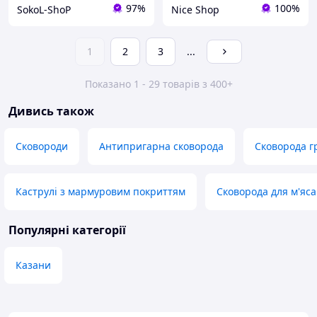
97%
100%
SokoL-ShoP
Nice Shop
1
2
3
...
Показано 1 - 29 товарів з 400+
Дивись також
Сковороди
Антипригарна сковорода
Сковорода г
Каструлі з мармуровим покриттям
Сковорода для м'яса
Популярні категорії
Казани