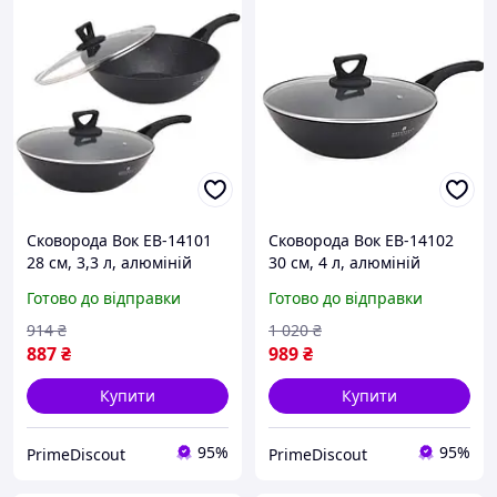
Сковорода Вок EB-14101
Сковорода Вок EB-14102
28 см, 3,3 л, алюміній
30 см, 4 л, алюміній
литий, 3-шарове
литий, 3-шарове
Готово до відправки
Готово до відправки
мармурове покриття, з
мармурове покриття, з
кришкою
кришкою
914
₴
1 020
₴
887
₴
989
₴
Купити
Купити
95%
95%
PrimeDiscout
PrimeDiscout