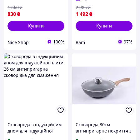
см
1 660
₴
2 985
₴
830
₴
1 492
₴
Купити
Купити
100%
97%
Nice Shop
Bam
Сковорода з індукційним
Сковорода 30см
дном для індукційної
антипригарне покриття з
плити 26 см
кришкою, Сковорода