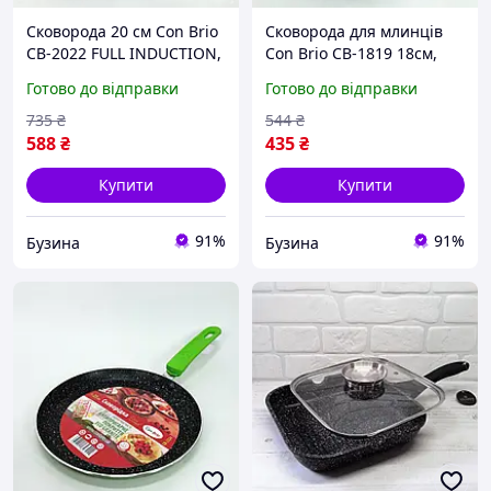
Сковорода 20 см Con Brio
Сковорода для млинців
СВ-2022 FULL INDUCTION,
Con Brio CB-1819 18см,
сковорода з індукційним
сковорода з індукційним
Готово до відправки
Готово до відправки
дном, сковорода для
дном, сковорода для
смаження buzyna
смаження 4005016_web
735
₴
544
₴
588
₴
435
₴
Купити
Купити
91%
91%
Бузина
Бузина