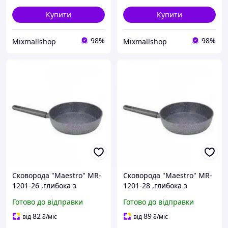
Купити
Купити
98%
98%
Mixmallshop
Mixmallshop
Сковорода "Maestro" MR-
Сковорода "Maestro" MR-
1201-26 ,глибока з
1201-28 ,глибока з
гранітним
гранітним
Готово до відправки
Готово до відправки
антипригарним
антипригарним
покриттям Ø26 см з
покриттям Ø28 см з
82
89
від
₴
/міс
від
₴
/міс
індукційним дном без
індукційним дном без