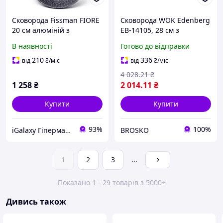
Сковорода Fissman FIORE
Сковорода WOK Edenberg
20 см алюміній з
EB-14105, 28 см з
індукційним дном AL -
антипригарним
В наявності
Готово до відправки
4621.20
покриттям і індукційним
дном для приготування
210
336
від
₴
/міс
від
₴
/міс
на сильному вогні
4 028
.21
₴
1 258
₴
2 014
.11
₴
Купити
Купити
93%
100%
iGalaxy Гіпермаркет подарунків
BROSKO
1
2
3
...
Показано 1 - 29 товарів з 5000+
Дивись також