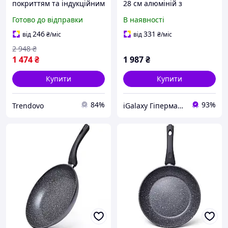
покриттям та індукційним
28 см алюміній з
дном, Induction, 24074І
індукційним дном AL -
Готово до відправки
В наявності
ТМ BIOL
4624.28
246
331
від
₴
/міс
від
₴
/міс
2 948
₴
1 474
₴
1 987
₴
Купити
Купити
84%
93%
Trendovo
iGalaxy Гіпермаркет подарунків