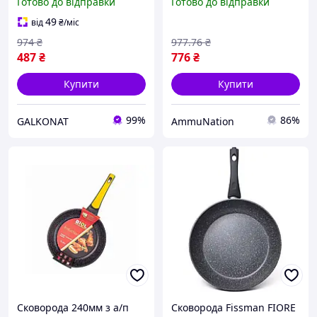
Готово до відправки
Готово до відправки
антипригарна сковорідка
Benson з індукційним
для смаження
дном для всіх видів плит
49
від
₴
/міс
974
₴
977
.76
₴
487
₴
776
₴
Купити
Купити
99%
86%
GALKONAT
AmmuNation
Сковорода 240мм з а/п
Сковорода Fissman FIORE