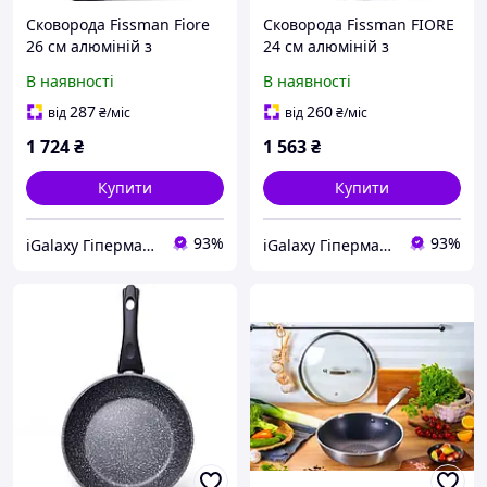
Сковорода Fissman Fiore
Сковорода Fissman FIORE
26 см алюміній з
24 см алюміній з
індукційним дном AL-
індукційним дном AL -
В наявності
В наявності
4623.26
4622.24
287
260
від
₴
/міс
від
₴
/міс
1 724
₴
1 563
₴
Купити
Купити
93%
93%
iGalaxy Гіпермаркет подарунків
iGalaxy Гіпермаркет подарунків