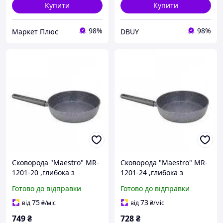
Купити
Купити
98%
98%
Маркет Плюс
DBUY
Сковорода "Maestro" MR-
Сковорода "Maestro" MR-
1201-20 ,глибока з
1201-24 ,глибока з
гранітним
гранітним
Готово до відправки
Готово до відправки
антипригарним
антипригарним
покриттям Ø20 см з
покриттям Ø20 см з
75
73
від
₴
/міс
від
₴
/міс
індукційним дном без
індукційним дном без
749
₴
728
₴
кришки
кришки