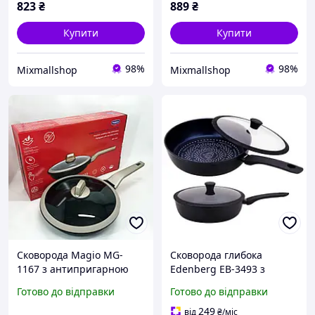
823
₴
889
₴
кришки
кришки
Купити
Купити
98%
98%
Mixmallshop
Mixmallshop
Сковорода Magio MG-
Сковорода глибока
1167 з антипригарною
Edenberg EB-3493 з
кришкою 26 см,
кришкою з алмазним
Готово до відправки
Готово до відправки
сковорода з індукційним
напиленням та
дном
індукційним дном 3,7 л 28
249
від
₴
/міс