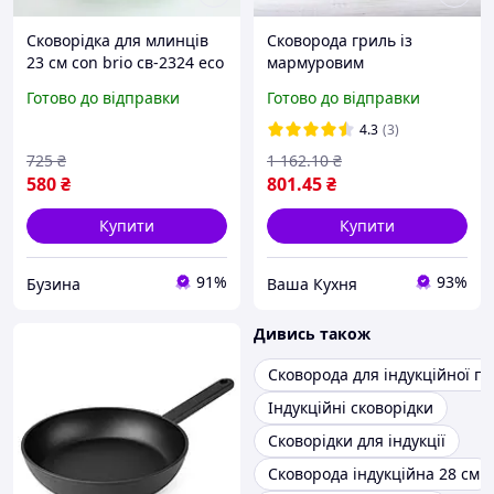
Сковорідка для млинців
Сковорода гриль із
23 см con brio св-2324 eco
мармуровим
granite, сковорода з
антипригарним
Готово до відправки
Готово до відправки
індукційним дном. колір:
покриттям 24 см
зелений
Edenberg EB-3309
4.3
(3)
Сковорода з індукційним
725
₴
1 162
.10
₴
дном
580
₴
801
.45
₴
Купити
Купити
91%
93%
Бузина
Ваша Кухня
Дивись також
Сковорода для індукційної п
Індукційні сковорідки
Сковорідки для індукції
Сковорода індукційна 28 см