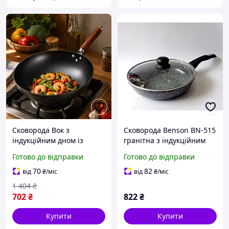
Сковорода Вок з
Сковорода Benson BN-515
індукційним дном із
гранітна з індукційним
вуглецевої сталі в
дном
Готово до відправки
Готово до відправки
інтернет-магазині
Глибока сковорода-
70
82
від
₴
/міс
від
₴
/міс
смаження
1 404
₴
702
₴
822
₴
Купити
Купити