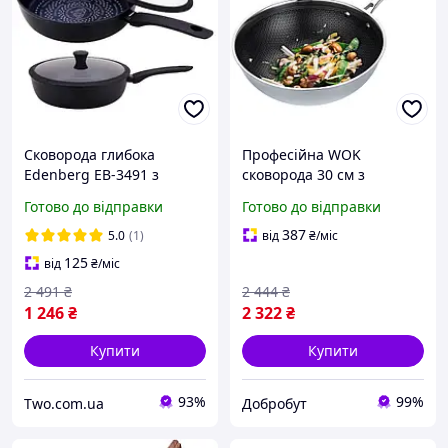
Сковорода глибока
Професійна WOK
Edenberg EB-3491 з
сковорода 30 см з
кришкою з алмазним
індукційним дном
Готово до відправки
Готово до відправки
напиленням та
Maestro MR-1224-30
індукційним дном 2.4 л 24
387
5.0
(1)
від
₴
/міс
см
125
від
₴
/міс
2 491
₴
2 444
₴
1 246
₴
2 322
₴
Купити
Купити
93%
99%
Two.com.ua
Добробут