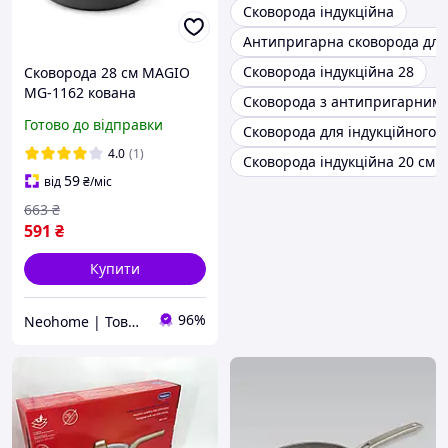
Сковорода індукційна
Антипригарна сковорода для 
Сковорода індукційна 28
Сковорода 28 см MAGIO
MG-1162 кована
Сковорода з антипригарним 
антипригарна, сковорода
Готово до відправки
Сковорода для індукційного 
з індукційним дном,
Сковорода для смаження
4.0
(1)
Сковорода індукційна 20 см
59
від
₴
/міс
663
₴
591
₴
Купити
96%
Neohome | Товари для дому та дачі