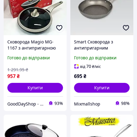
Сковорода Magio MG-
Smart Сковорода з
1167 з антипригарною
антипригарним
кришкою 26 см,
покриттям 26 см Maestro
Готово до відправки
Готово до відправки
сковорода з індукційним
MR-1202-26 Сковорода з
дном
індукційним дном без
70
від
₴
/міс
1 291
.95
₴
кришки
957
₴
695
₴
Купити
Купити
93%
98%
GoodDayShop - Онлайн магазин різноманітних товарів
Mixmallshop