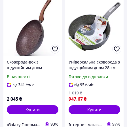
Сковорода-вок з
Універсальна сковорода з
індукційним дном
індукційним дном 28 см
Fissman Magic Brown
сковорідка для газової
В наявності
Готово до відправки
24x7см 4334
плити з мармуровим
покриттям POL
341
95
від
₴
/міс
від
₴
/міс
1 019
₴
2 045
₴
947
.67
₴
Купити
Купити
93%
97%
iGalaxy Гіпермаркет подарунків
Інтернет-магазин Імперія-TV