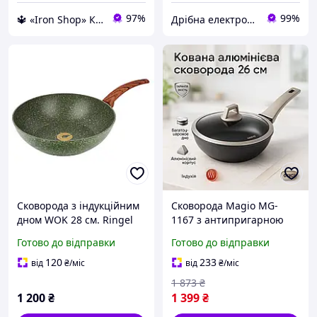
97%
99%
🔱 «Iron Shop» Компетентність! Якість товару! Швидка відправка! ✅
Дрібна електроніка та посуд для вашого дому
Сковорода з індукційним
Сковорода Magio MG-
дном WOK 28 см. Ringel
1167 з антипригарною
Pesto (1137-28W-RG)
кришкою 26 см,
Готово до відправки
Готово до відправки
сковорода з індукційним
дном
120
233
від
₴
/міс
від
₴
/міс
1 873
₴
1 200
₴
1 399
₴